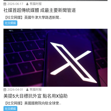
2026-06-17
熊猫时报
社媒首超傳統媒體 成最主要新聞管道
【社交网媒】英國牛津大學路透新聞...
社交網媒
2026-04-01
熊猫时报
美提5大目標抗外宣 點名用X協助
【社交网媒】美國國務院向駐全球使...
社交網媒