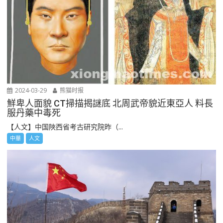
2024-03-29
熊猫时报
鮮卑人面貌 CT掃描揭謎底 北周武帝貌近東亞人 料長
服丹藥中毒死
【人文】中国陜西省考古研究院昨（...
中華
人文