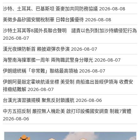
沙特、土耳其、巴基斯坦 簽麥加共同防務協議
2026-08-08
美徵多晶矽國安關稅制華 日韓台獲優待
2026-08-08
沙特土耳其等8國外長聯合聲明 譴責以色列對加沙持續侵犯行為
2026-08-07
漢光夜練防斬首 賴披避彈衣參演
2026-08-07
海警南海撞軍艦一周年 兩殉職武警身分曝光
2026-08-07
伊朗總統稱「非常難」聯絡最高領袖
2026-08-07
伊朗阿曼敲定霍峽航道坐標 美受制 商船進出皆經伊領海 收費安
排癥結難解
2026-08-07
台漢光演習擴規模 聚焦反封鎖護航
2026-08-06
中方五招反制 嚴控無人機赴美 啟打印設備國安調查 制裁7實體
2026-08-06