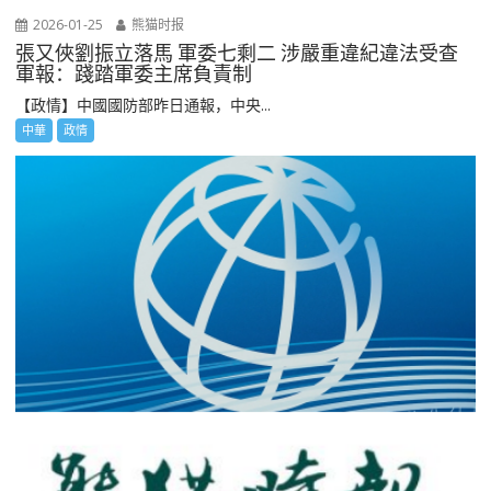
2026-01-25
熊猫时报
張又俠劉振立落馬 軍委七剩二 涉嚴重違紀違法受查
軍報：踐踏軍委主席負責制
【政情】中國國防部昨日通報，中央...
中華
政情