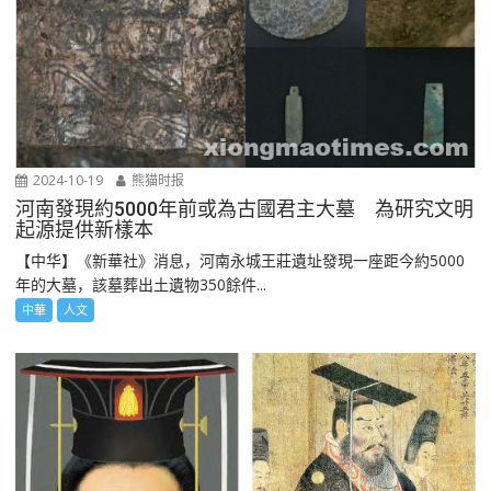
2024-10-19
熊猫时报
河南發現約5000年前或為古國君主大墓 為研究文明
起源提供新樣本
【中华】《新華社》消息，河南永城王莊遺址發現一座距今約5000
年的大墓，該墓葬出土遺物350餘件...
中華
人文