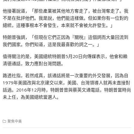
他接著說道，「那些產業被其他地方奪走了，被台灣奪走了。我
不是在批評他們。我是說，他們能這樣做。但如果你有一位對的
總統，這種事根本不會發生，本來就不會被允許發生。」
特朗普強調，「但現在它們正因為『關稅』這個詞而大量回流到
我們國家。你們知道，這是我最喜歡的詞之一。」
值得關注的是，美國總統特朗普5月20日向傳媒表示，他會和賴
清德通話，致力應對台灣問題。
路透社指，若然成真，該通話將是一次重要的外交發展，因為自
1979年美國改與北京建交以來，美國、台灣領導人就再未直接對
話過。2016年12月時，特朗普曾與蔡英文通電話，特朗普當時尚
未上任，為美國總統當選人。
聚焦中美