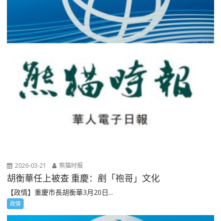
2026-03-21
熊猫时报
胡衡華任上被查 重慶：剷「袍哥」文化
【政情】重慶市長胡衡華3月20日...
政情