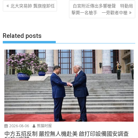
文
北大突易帥 龔旗煌卸任
白宮附近傳出多響槍聲 特勤局
章
擊斃一名槍手 一旁觀者中槍
导
航
Related posts
2026-08-06
熊猫时报
中方五招反制 嚴控無人機赴美 啟打印設備國安調查