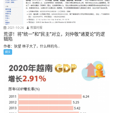
2021-10-26
熊猫时报
荒谬！将“统一”和“民主”对立，刘仲敬“诸夏论”的逻
辑陷
作者：狄望 林子大了，什么样的鸟...
網文