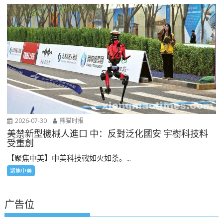
2026-07-30
熊猫时报
美禁新型機械人進口 中：反對泛化國安 宇樹科技料
受重創
【聚焦中美】中美科技戰如火如荼。...
聚焦中美
广告位