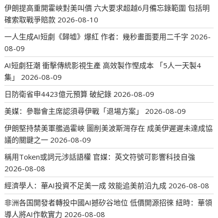
伊朗提高重開霍峽對美叫價 六大要求超越6月備忘錄範圍 包括明
確索取戰爭賠款
2026-08-10
一人生成AI短劇《歸墟》爆紅 作者：幾秒畫面要用二千字
2026-
08-09
AI短劇狂潮 衝擊傳統影視生產 高效製作慳成本 「5人一天製4
集」
2026-08-09
日防衛省申4423億元預算 破紀錄
2026-08-09
美媒：參聯會主席認須尋伊戰「退場方案」
2026-08-09
伊朗堅持禁美軍艦過霍峽 圖削美波斯灣存在 成美伊遲遲未達成協
議的關鍵之一
2026-08-09
稱用Token或詞元涉話語權 官媒：英文符號可影響科技自強
2026-08-08
經濟學人：華AI投資不足美一成 效能追美前沿九成
2026-08-08
非洲各国開發者轉投中國AI撼矽谷地位 低價開源招徠 紐時：華領
導人將AI作軟實力
2026-08-08