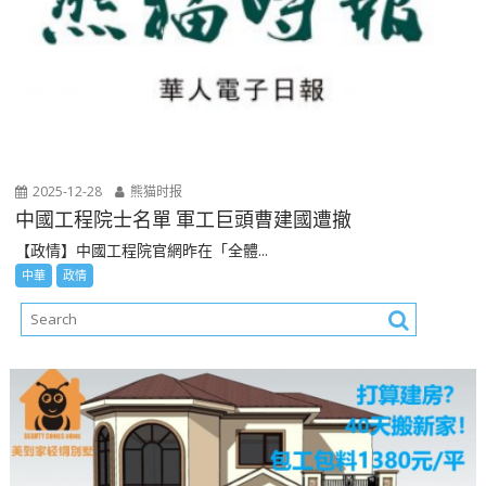
2025-12-28
熊猫时报
中國工程院士名單 軍工巨頭曹建國遭撤
【政情】中國工程院官網昨在「全體...
中華
政情