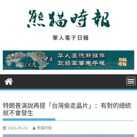
S
k
i
p
t
o
c
o
n
t
e
n
t
特朗普演說再提「台灣偷走晶片」：有對的總統
就不會發生
2026-05-24
熊猫时报