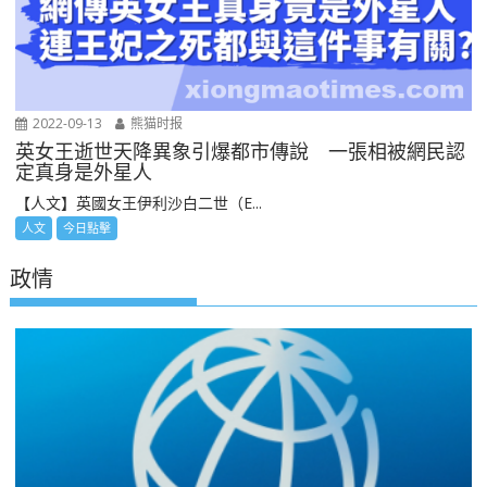
2022-09-13
熊猫时报
英女王逝世天降異象引爆都市傳說 一張相被網民認
定真身是外星人
【人文】英國女王伊利沙白二世（E...
人文
今日點擊
政情