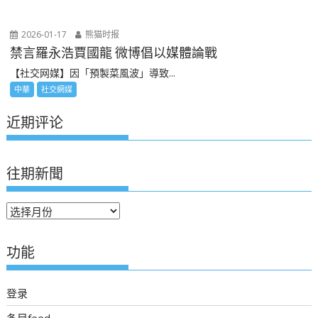
2026-01-17
熊猫时报
禁言羅永浩賈國龍 微博倡以媒體論戰
【社交网媒】因「預製菜風波」導致...
中華
社交網媒
近期评论
往期新聞
往
期
新
功能
聞
登录