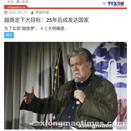
2021-01-27
熊猫时报
越南定下大目标：25年后成发达国家
为了实现“越南梦”，十三大明确提...
網文