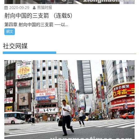
2020-09-29
熊猫时报
射向中国的三支箭 （连载5）
第四章 射向中国的三支箭 ──以...
網文
社交网媒