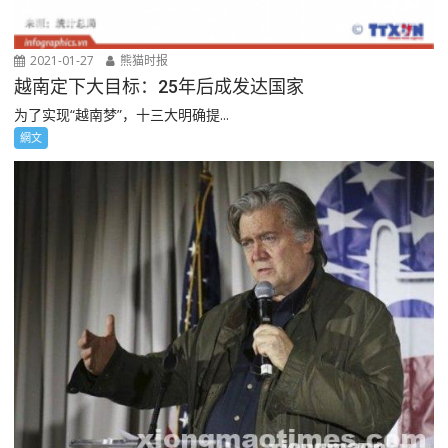
2021-01-27
熊猫时报
越南定下大目标：25年后成发达国家
为了实现“越南梦”，十三大明确提...
網文