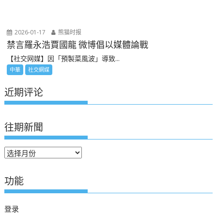
2026-01-17
熊猫时报
禁言羅永浩賈國龍 微博倡以媒體論戰
【社交网媒】因「預製菜風波」導致...
中華
社交網媒
近期评论
往期新聞
往
期
新
功能
聞
登录