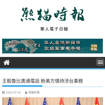
S
k
i
p
t
o
c
o
n
t
e
n
t
王毅魯比奧通電話 盼美方慎待涉台事務
2026-07-02
熊猫时报