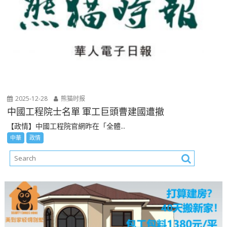
2025-12-28
熊猫时报
中國工程院士名單 軍工巨頭曹建國遭撤
【政情】中國工程院官網昨在「全體...
中華
政情