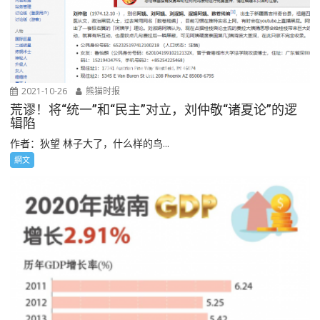
2021-10-26
熊猫时报
荒谬！将“统一”和“民主”对立，刘仲敬“诸夏论”的逻
辑陷
作者：狄望 林子大了，什么样的鸟...
網文