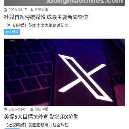
2026-06-17
熊猫时报
社媒首超傳統媒體 成最主要新聞管道
【社交网媒】英國牛津大學路透新聞...
社交網媒
2026-04-01
熊猫时报
美提5大目標抗外宣 點名用X協助
【社交网媒】美國國務院向駐全球使...