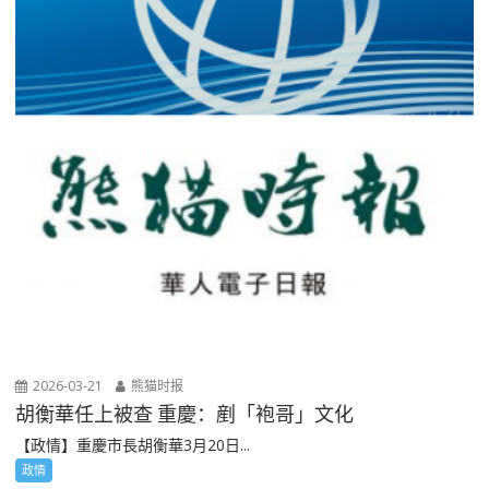
2026-03-21
熊猫时报
胡衡華任上被查 重慶：剷「袍哥」文化
【政情】重慶市長胡衡華3月20日...
政情