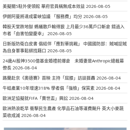
美擬關5駐外使領館 華府官員稱無成本效益
2026-08-05
伊朗阿曼將達成霍峽協議 「服務費」均分
2026-08-05
韓股天堂跌地獄 螞蟻散戶輸得狠 上月最少36萬戶口斬倉 錯過入
市者「由害怕變慶幸」
2026-08-05
日新版防衛白皮書 倡結伴「應對華挑戰」 中國國防部：賊喊捉賊
為自身軍事鬆綁找藉口
2026-08-05
24歲AI股神3500億基金婚禮前爆倉 未婚妻是Anthropic總裁幕
僚長
2026-08-04
路蘭赴京《奧德賽》首映 主持「屈膝」訪談捱轟
2026-08-04
牛蛙產業10年增速318% 學者倡「強檢」保質素
2026-08-04
歐洲足協擬就FIFA「賣世盃」興訟
2026-08-04
歐洲熱浪乾旱 衝擊民生農產 化學品石油等運費飈升 英大小麥蔬
菜收成減
2026-08-04