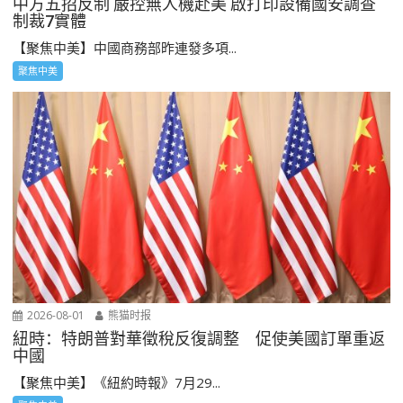
中方五招反制 嚴控無人機赴美 啟打印設備國安調查
制裁7實體
【聚焦中美】中國商務部昨連發多項...
聚焦中美
2026-08-01
熊猫时报
紐時：特朗普對華徵稅反復調整 促使美國訂單重返
中國
【聚焦中美】《紐約時報》7月29...