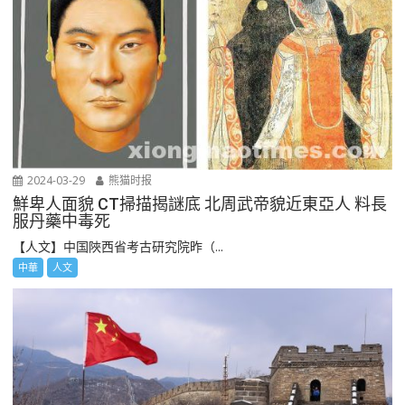
2024-03-29
熊猫时报
鮮卑人面貌 CT掃描揭謎底 北周武帝貌近東亞人 料長
服丹藥中毒死
【人文】中国陜西省考古研究院昨（...
中華
人文