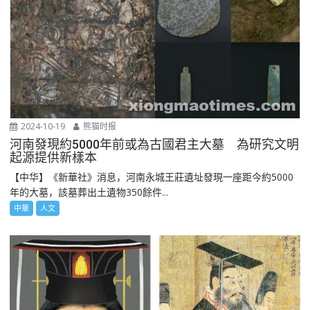
2024-10-19
熊猫时报
河南發現約5000年前或為古國君主大墓 為研究文明
起源提供新樣本
【中华】《新華社》消息，河南永城王莊遺址發現一座距今約5000
年的大墓，該墓葬出土遺物350餘件...
中華
人文