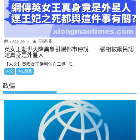
2022-09-13
熊猫时报
英女王逝世天降異象引爆都市傳說 一張相被網民認
定真身是外星人
【人文】英國女王伊利沙白二世（E...
人文
今日點擊
政情