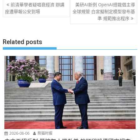
文
前清華學者疑唱衰經濟 辦講
美研AI新例 OpenAI總裁倡主導
章
座遭舉報公安到場
全球規管 白宮擬制定模型發布基
準 規範推出程序
导
航
Related posts
2026-08-06
熊猫时报