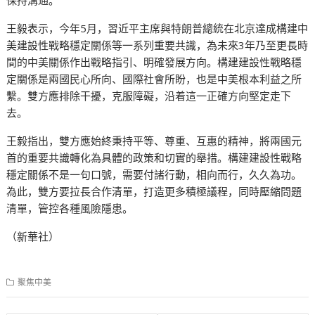
王毅表示，今年5月，習近平主席與特朗普總統在北京達成構建中
美建設性戰略穩定關係等一系列重要共識，為未來3年乃至更長時
間的中美關係作出戰略指引、明確發展方向。構建建設性戰略穩
定關係是兩國民心所向、國際社會所盼，也是中美根本利益之所
繫。雙方應排除干擾，克服障礙，沿着這一正確方向堅定走下
去。
王毅指出，雙方應始終秉持平等、尊重、互惠的精神，將兩國元
首的重要共識轉化為具體的政策和切實的舉措。構建建設性戰略
穩定關係不是一句口號，需要付諸行動，相向而行，久久為功。
為此，雙方要拉長合作清單，打造更多積極議程，同時壓縮問題
清單，管控各種風險隱患。
（新華社）
聚焦中美