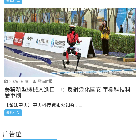
聚焦中美
2026-07-30
熊猫时报
美禁新型機械人進口 中：反對泛化國安 宇樹科技料
受重創
【聚焦中美】中美科技戰如火如荼。...
聚焦中美
广告位