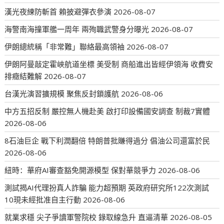
漢光夜練防斬首 賴披避彈衣參演
2026-08-07
海警南海撞軍艦一周年 兩殉職武警身分曝光
2026-08-07
伊朗總統稱「非常難」聯絡最高領袖
2026-08-07
伊朗阿曼敲定霍峽航道坐標 美受制 商船進出皆經伊領海 收費安
排癥結難解
2026-08-07
台漢光演習擴規模 聚焦反封鎖護航
2026-08-06
中方五招反制 嚴控無人機赴美 啟打印設備國安調查 制裁7實體
2026-08-06
8石油巨企 戰下利潤翻倍 特朗普批賺得過分 倡油公司還富於民
2026-08-06
紐時：華府AI審查豁免開源模型 保對華競爭力
2026-08-06
測試揭AI代理扮真人詐騙 能力超預期 英政府研究所122次測試
10現未經批准自主行動
2026-08-06
就業求穩 尖子爭讀軍警院校 錄取線急升 直逼清華
2026-08-05