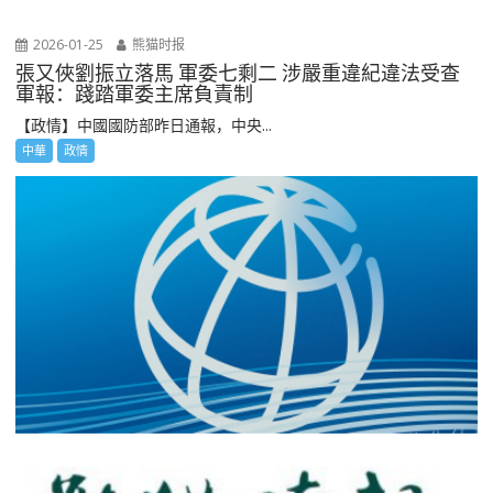
2026-01-25
熊猫时报
張又俠劉振立落馬 軍委七剩二 涉嚴重違紀違法受查
軍報：踐踏軍委主席負責制
【政情】中國國防部昨日通報，中央...
中華
政情