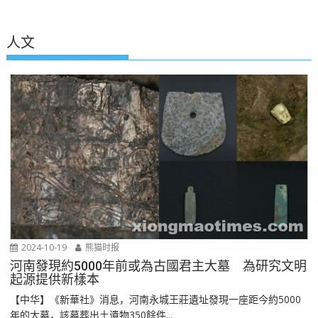
人文
2024-10-19
熊猫时报
河南發現約5000年前或為古國君主大墓 為研究文明
起源提供新樣本
【中华】《新華社》消息，河南永城王莊遺址發現一座距今約5000
年的大墓，該墓葬出土遺物350餘件...