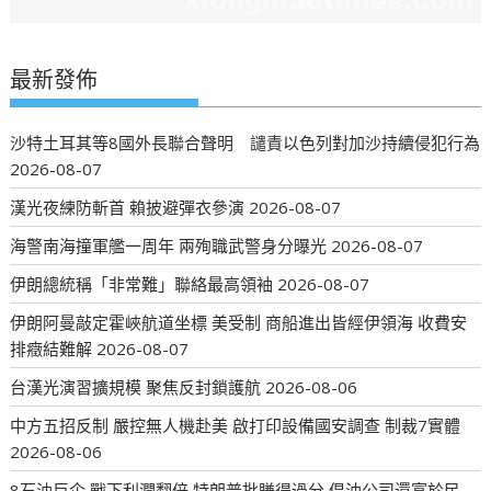
最新發佈
沙特土耳其等8國外長聯合聲明 譴責以色列對加沙持續侵犯行為
2026-08-07
漢光夜練防斬首 賴披避彈衣參演
2026-08-07
海警南海撞軍艦一周年 兩殉職武警身分曝光
2026-08-07
伊朗總統稱「非常難」聯絡最高領袖
2026-08-07
伊朗阿曼敲定霍峽航道坐標 美受制 商船進出皆經伊領海 收費安
排癥結難解
2026-08-07
台漢光演習擴規模 聚焦反封鎖護航
2026-08-06
中方五招反制 嚴控無人機赴美 啟打印設備國安調查 制裁7實體
2026-08-06
8石油巨企 戰下利潤翻倍 特朗普批賺得過分 倡油公司還富於民