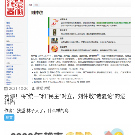
2021-10-26
熊猫时报
荒谬！将“统一”和“民主”对立，刘仲敬“诸夏论”的逻
辑陷
作者：狄望 林子大了，什么样的鸟...
網文