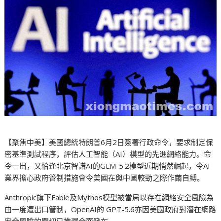
【聚焦中美】美國總統特朗普6月2日簽署行政命令，要求制定保
密基準測試程序，評估人工智能（AI）模型的先進網絡能力。命
令一出，又恰逢北京智譜AI的GLM-5.2模型近期悄然崛起，令AI
業界擔心政府管制措施會令美國在與中國較勁之際作繭自縛。
Anthropic旗下Fable及Mythos模型被當局以存在網絡安全風險為
由一度遭出口管制，OpenAI的 GPT-5.6亦因美國政府對潛在網路
安全風險的關切已推遲全面發布。