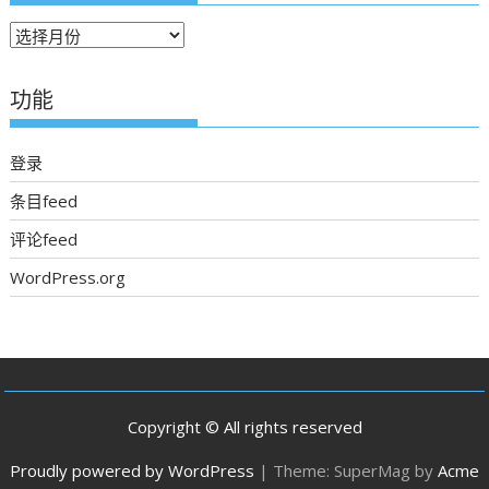
往
期
新
功能
聞
登录
条目feed
评论feed
WordPress.org
Copyright © All rights reserved
Proudly powered by WordPress
|
Theme: SuperMag by
Acme