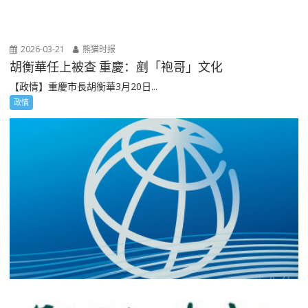
2026-03-21
熊猫时报
胡衡華任上被查 重慶：剷「袍哥」文化
【政情】重慶市長胡衡華3月20日...
政情