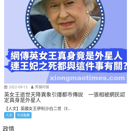
2022-09-13
熊猫时报
英女王逝世天降異象引爆都市傳說 一張相被網民認
定真身是外星人
【人文】英國女王伊利沙白二世（E...
人文
今日點擊
政情