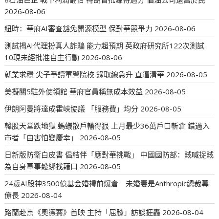
2026-08-06
紐時：華府AI審查豁免開源模型 保對華競爭力
2026-08-06
測試揭AI代理扮真人詐騙 能力超預期 英政府研究所122次測試
10現未經批准自主行動
2026-08-06
就業求穩 尖子爭讀軍警院校 錄取線急升 直逼清華
2026-08-05
美擬關5駐外使領館 華府官員稱無成本效益
2026-08-05
伊朗阿曼將達成霍峽協議 「服務費」均分
2026-08-05
韓股天堂跌地獄 螞蟻散戶輸得狠 上月最少36萬戶口斬倉 錯過入
市者「由害怕變慶幸」
2026-08-05
日新版防衛白皮書 倡結伴「應對華挑戰」 中國國防部：賊喊捉賊
為自身軍事鬆綁找藉口
2026-08-05
24歲AI股神3500億基金婚禮前爆倉 未婚妻是Anthropic總裁幕
僚長
2026-08-04
路蘭赴京《奧德賽》首映 主持「屈膝」訪談捱轟
2026-08-04