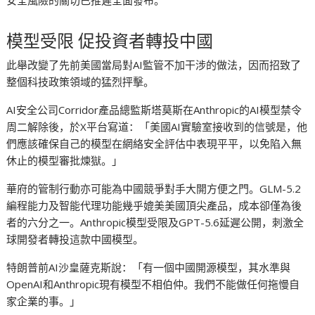
模型受限 促投資者轉投中國
此舉改變了先前美國當局對AI監管不加干涉的做法，因而招致了
整個科技政策領域的猛烈抨擊。
AI安全公司Corridor產品總監斯塔莫斯在Anthropic的AI模型禁令
周二解除後，於X平台寫道：「美國AI實驗室接收到的信號是，他
們應該確保自己的模型在網絡安全評估中表現平平，以免陷入無
休止的模型審批煉獄。」
華府的管制行動亦可能為中國競爭對手大開方便之門。GLM-5.2
編程能力及智能代理功能幾乎媲美美國頂尖產品，成本卻僅為後
者的六分之一。Anthropic模型受限及GPT-5.6延遲公開，刺激全
球開發者轉投這款中國模型。
特朗普前AI沙皇薩克斯說：「有一個中國開源模型，其水準與
OpenAI和Anthropic現有模型不相伯仲。我們不能做任何拖慢自
家企業的事。」