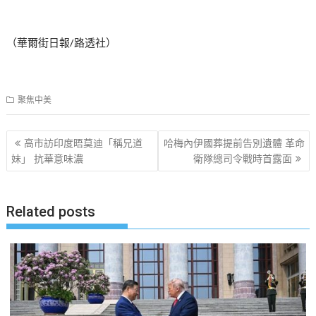
（華爾街日報/路透社）
聚焦中美
文
高市訪印度晤莫迪「稱兄道
哈梅內伊國葬提前告別遺體 革命
章
妹」 抗華意味濃
衛隊總司令戰時首露面
导
航
Related posts