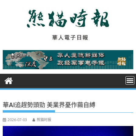
S
k
i
p
t
o
c
o
n
t
e
n
t
華AI追趕勢頭勁 美業界憂作繭自縛
2026-07-03
熊猫时报