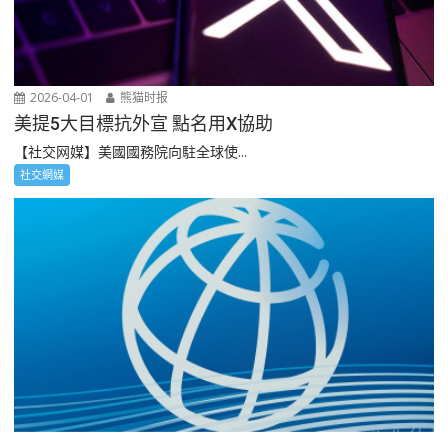
2026-04-01
熊猫时报
美提5大目標抗外宣 點名用X協助
【社交网媒】美國國務院向駐全球使...
社交網媒