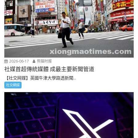
2026-06-17
熊猫时报
社媒首超傳統媒體 成最主要新聞管道
【社交网媒】英國牛津大學路透新聞...
社交網媒