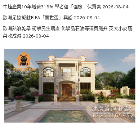
牛蛙產業10年增速318% 學者倡「強檢」保質素
2026-08-04
歐洲足協擬就FIFA「賣世盃」興訟
2026-08-04
歐洲熱浪乾旱 衝擊民生農產 化學品石油等運費飈升 英大小麥蔬
菜收成減
2026-08-04