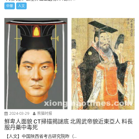
中華
人文
2024-03-29
熊猫时报
鮮卑人面貌 CT掃描揭謎底 北周武帝貌近東亞人 料長
服丹藥中毒死
【人文】中国陜西省考古研究院昨（...