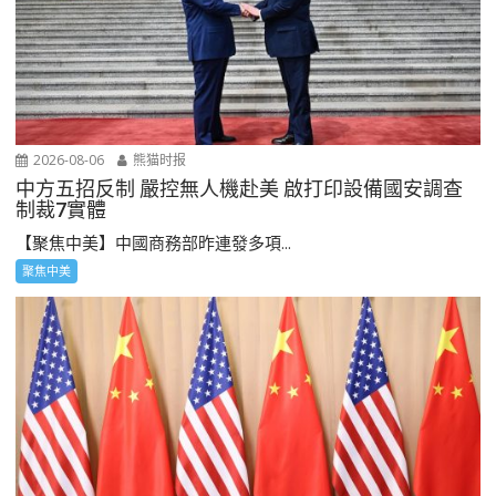
2026-08-06
熊猫时报
中方五招反制 嚴控無人機赴美 啟打印設備國安調查
制裁7實體
【聚焦中美】中國商務部昨連發多項...
聚焦中美