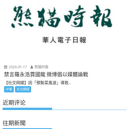
2026-01-17
熊猫时报
禁言羅永浩賈國龍 微博倡以媒體論戰
【社交网媒】因「預製菜風波」導致...
中華
社交網媒
近期评论
往期新聞