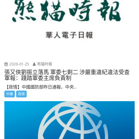
2026-01-25
熊猫时报
張又俠劉振立落馬 軍委七剩二 涉嚴重違紀違法受查
軍報：踐踏軍委主席負責制
【政情】中國國防部昨日通報，中央...
中華
政情