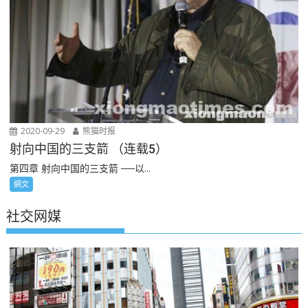
2020-09-29
熊猫时报
射向中国的三支箭 （连载5）
第四章 射向中国的三支箭 ──以...
網文
社交网媒