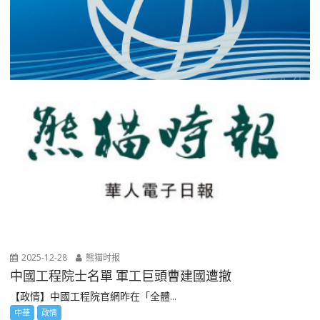
2025-12-28
熊猫时报
中國工程院士名單 軍工巨頭曹建國遭撤
【政情】中國工程院官網昨在「全體...
中華
政情