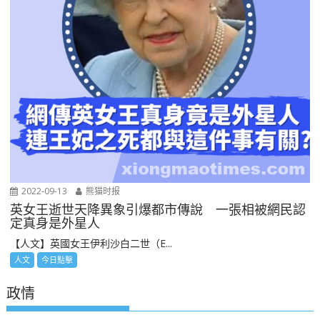
2022-09-13
熊猫时报
英女王逝世天降異象引爆都市傳說 一張相被網民認
定真身是外星人
【人文】英國女王伊利沙白二世（E...
人文
今日點擊
政情