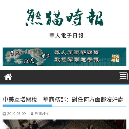
S
k
i
p
t
o
c
o
n
t
e
n
t
中美互增關稅 華商務部：對任何方面都沒好處
2019-03-09
熊猫时报