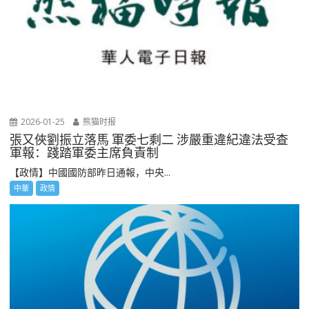
2026-01-25
熊猫时报
張又俠劉振立落馬 軍委七剩二 涉嚴重違紀違法受查
軍報：踐踏軍委主席負責制
【政情】中國國防部昨日通報，中央...
中華
政情