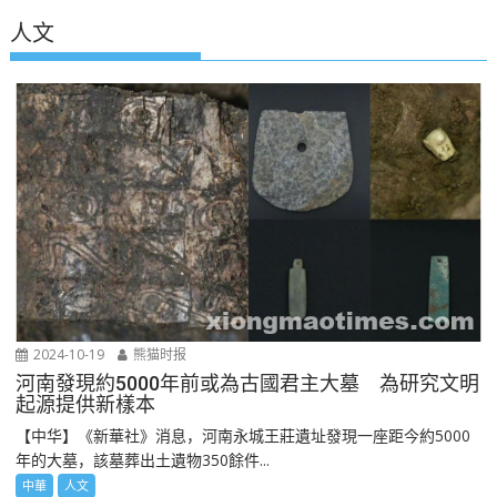
人文
2024-10-19
熊猫时报
河南發現約5000年前或為古國君主大墓 為研究文明
起源提供新樣本
【中华】《新華社》消息，河南永城王莊遺址發現一座距今約5000
年的大墓，該墓葬出土遺物350餘件...
中華
人文