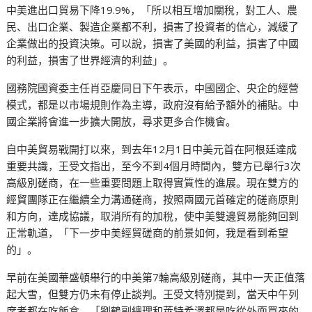
中美進出口貿易下降19.9%，「所以相互增加關稅，對工人、農
民、出口企業、製造企業都不利，損害了投資者的信心，減緩了
企業做出的投資決策。可以說，損害了美國的利益，損害了中國
的利益，損害了世界經濟的利益」。
國務院國資委主任肖亞慶同日下午表示，中國國企、央企的經營
模式，都是以市場規則作為主導，政府沒有給予額外的補貼。中
國企業將會進一步擴大開放，尋求更多合作機會。
自中美貿易戰開打以來，到去年12月1日中美元首在阿根廷達成
重要共識，王受文指出，至今不到4個月時間內，雙方已舉行3次
高級別磋商，在一些重要問題上取得實質性的進展。現在雙方的
經貿團隊正在繼續全力溝通磋商，按照兩國元首確定的磋商原則
和方向，達成協議，取消所有的加稅，使中美雙邊貿易能夠回到
正常軌道，「下一步中美經貿磋商的前景如何，我是看到希望
的」。
早前在美國華盛頓舉行的中美第7輪高級別磋商，其中一天正值落
起大雪，但雙方仍未有停止談判。王受文特別提到，當天中午列
席者都在吃飯盒，「劉鶴副總理和萊特希澤都是吃從外面買來的