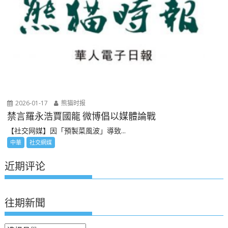
2026-01-17
熊猫时报
禁言羅永浩賈國龍 微博倡以媒體論戰
【社交网媒】因「預製菜風波」導致...
中華
社交網媒
近期评论
往期新聞