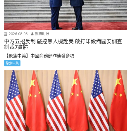
2026-08-06
熊猫时报
中方五招反制 嚴控無人機赴美 啟打印設備國安調查
制裁7實體
【聚焦中美】中國商務部昨連發多項...
聚焦中美