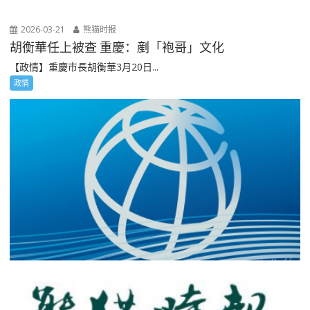
2026-03-21
熊猫时报
胡衡華任上被查 重慶：剷「袍哥」文化
【政情】重慶市長胡衡華3月20日...
政情