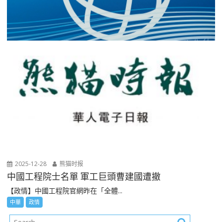
2025-12-28
熊猫时报
中國工程院士名單 軍工巨頭曹建國遭撤
【政情】中國工程院官網昨在「全體...
中華
政情