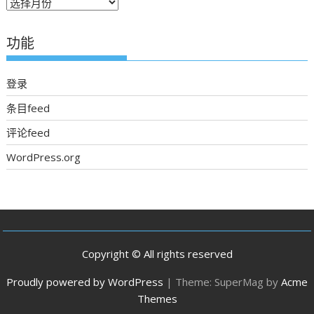
往
期
新
功能
聞
登录
条目feed
评论feed
WordPress.org
Copyright © All rights reserved
Proudly powered by WordPress
|
Theme: SuperMag by
Acme
Themes