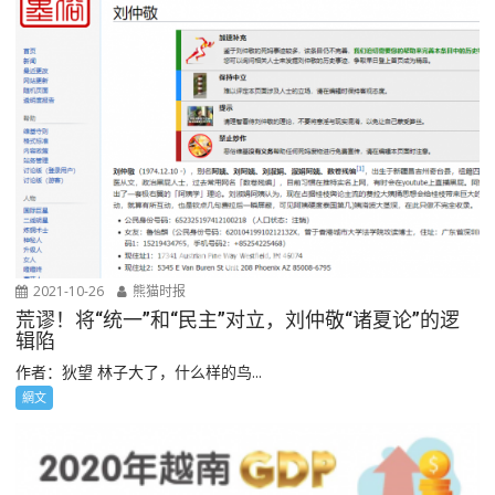
2021-10-26
熊猫时报
荒谬！将“统一”和“民主”对立，刘仲敬“诸夏论”的逻
辑陷
作者：狄望 林子大了，什么样的鸟...
網文