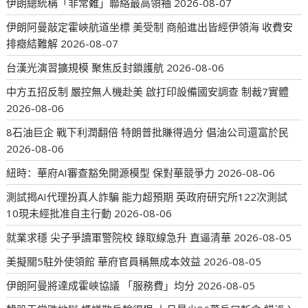
伊朗總統稱「非常難」聯絡最高領袖
2026-08-07
伊朗阿曼敲定霍峽航道坐標 美受制 商船進出皆經伊領海 收費安
排癥結難解
2026-08-07
台漢光演習擴規模 聚焦反封鎖護航
2026-08-06
中方五招反制 嚴控無人機赴美 啟打印設備國安調查 制裁7實體
2026-08-06
8石油巨企 戰下利潤翻倍 特朗普批賺得過分 倡油公司還富於民
2026-08-06
紐時：華府AI審查豁免開源模型 保對華競爭力
2026-08-06
測試揭AI代理扮真人詐騙 能力超預期 英政府研究所122次測試
10現未經批准自主行動
2026-08-06
就業求穩 尖子爭讀軍警院校 錄取線急升 直逼清華
2026-08-05
美擬關5駐外使領館 華府官員稱無成本效益
2026-08-05
伊朗阿曼將達成霍峽協議 「服務費」均分
2026-08-05