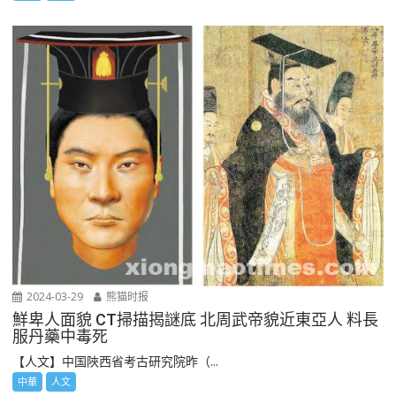
2024-03-29
熊猫时报
鮮卑人面貌 CT掃描揭謎底 北周武帝貌近東亞人 料長
服丹藥中毒死
【人文】中国陜西省考古研究院昨（...
中華
人文