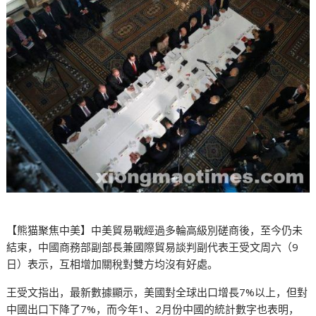
【熊猫聚焦中美】中美貿易戰經過多輪高級別磋商後，至今仍未
結束，中國商務部副部長兼國際貿易談判副代表王受文周六（9
日）表示，互相增加關稅對雙方均沒有好處。
王受文指出，最新數據顯示，美國對全球出口增長7%以上，但對
中國出口下降了7%，而今年1、2月份中國的統計數字也表明，