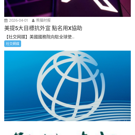
2026-04-01
熊猫时报
美提5大目標抗外宣 點名用X協助
【社交网媒】美國國務院向駐全球使...
社交網媒