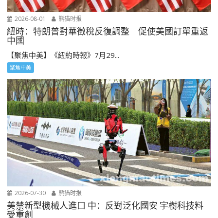
2026-08-01
熊猫时报
紐時：特朗普對華徵稅反復調整 促使美國訂單重返
中國
【聚焦中美】《紐約時報》7月29...
聚焦中美
2026-07-30
熊猫时报
美禁新型機械人進口 中：反對泛化國安 宇樹科技料
受重創