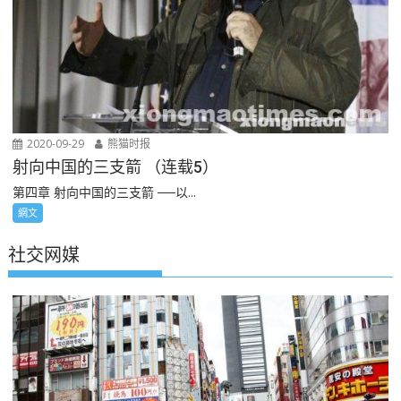
2020-09-29
熊猫时报
射向中国的三支箭 （连载5）
第四章 射向中国的三支箭 ──以...
網文
社交网媒