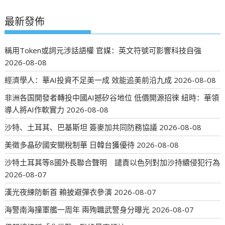
最新發佈
稱用Token或詞元涉話語權 官媒：英文符號可影響科技自強
2026-08-08
經濟學人：華AI投資不足美一成 效能追美前沿九成
2026-08-08
非洲各国開發者轉投中國AI撼矽谷地位 低價開源招徠 紐時：華領
導人將AI作軟實力
2026-08-08
沙特、土耳其、巴基斯坦 簽麥加共同防務協議
2026-08-08
美徵多晶矽國安關稅制華 日韓台獲優待
2026-08-08
沙特土耳其等8國外長聯合聲明 譴責以色列對加沙持續侵犯行為
2026-08-07
漢光夜練防斬首 賴披避彈衣參演
2026-08-07
海警南海撞軍艦一周年 兩殉職武警身分曝光
2026-08-07