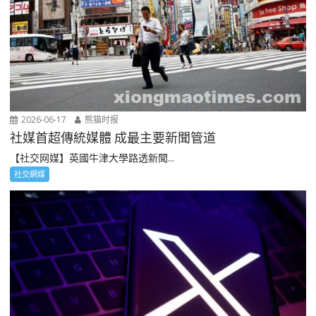
2026-06-17
熊猫时报
社媒首超傳統媒體 成最主要新聞管道
【社交网媒】英國牛津大學路透新聞...
社交網媒