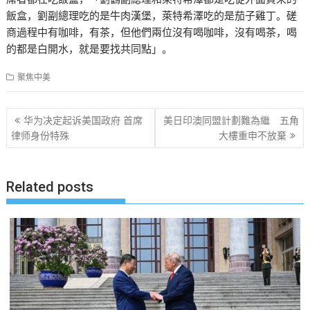
飯盒，劉副總理吃的是牛肉漢堡，萊特希澤吃的是茄子雞丁。磋
商過程中有咖啡，有茶，但他們兩位沒有喝咖啡，沒有喝茶，喝
的都是白開水，就是要找共同點」。
聚焦中美
文
华为决定起诉美国政府 首席
美日印澳同盟計劃難為繼 五角
章
律师身份特殊
大樓重申不放棄
导
航
Related posts