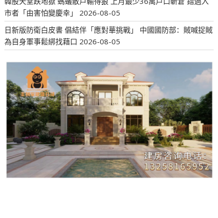
韓股天堂跌地獄 螞蟻散戶輸得狠 上月最少36萬戶口斬倉 錯過入
市者「由害怕變慶幸」
2026-08-05
日新版防衛白皮書 倡結伴「應對華挑戰」 中國國防部：賊喊捉賊
為自身軍事鬆綁找藉口
2026-08-05