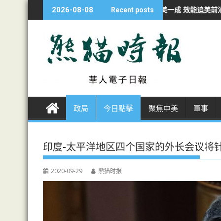
S
經濟學人：華AI投資不足美一成 效能追美前沿九成
非洲各国開發者轉投
2026-08-08
Recent posts
k
i
p
t
o
c
o
n
政局
今日點擊
聚焦中美
軍事
t
e
n
印度-太平洋地区四个国家的外长会议将
t
2020-09-29
熊猫时报