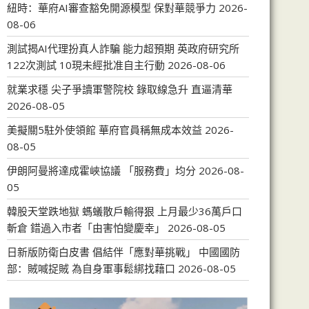
紐時：華府AI審查豁免開源模型 保對華競爭力
2026-
08-06
測試揭AI代理扮真人詐騙 能力超預期 英政府研究所
122次測試 10現未經批准自主行動
2026-08-06
就業求穩 尖子爭讀軍警院校 錄取線急升 直逼清華
2026-08-05
美擬關5駐外使領館 華府官員稱無成本效益
2026-
08-05
伊朗阿曼將達成霍峽協議 「服務費」均分
2026-08-
05
韓股天堂跌地獄 螞蟻散戶輸得狠 上月最少36萬戶口
斬倉 錯過入市者「由害怕變慶幸」
2026-08-05
日新版防衛白皮書 倡結伴「應對華挑戰」 中國國防
部：賊喊捉賊 為自身軍事鬆綁找藉口
2026-08-05