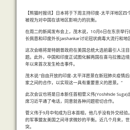
【熊猫时报讯】日本将于下周主持印度-太平洋地区四个国家
被视为对中国在该地区影响力的抗衡。
在周二的新闻发布会上，茂木说，10月6日在东京举
长佩恩和印度外长Jaishankar讨论冠状病毒大流行和
这次会晤将是特朗普政府在美国总统大选前最引人注目
题。此外，中国和印度正试图化解两国在喜马拉雅边境
年以来首次发生枪击事件。
茂木说:“自由开放的印度-太平洋愿景在新冠肺炎疫情
家之间的合作，以实现这一具有重要意义的愿景。”
此次会议也将是日本新任首相菅义伟(Yoshihide 
席习近平通了电话，同意就各种问题密切合作。
菅义伟于9月中旬成为日本首相，他几乎没有外交经验
的军事盟友美国之间寻求微妙的平衡。近几个月来，世
突。