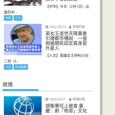
【中华】今天（2月1日）出
版的中...
中華
人文
2022-09-13
熊猫时报
英女王逝世天降異象
引爆都市傳說 一張
相被網民認定真身是
外星人
【人文】英國女王伊利沙白
二世（E...
人文
今日點擊
政情
2026-03-21
熊猫时报
胡衡華任上被查 重
慶：剷「袍哥」文化