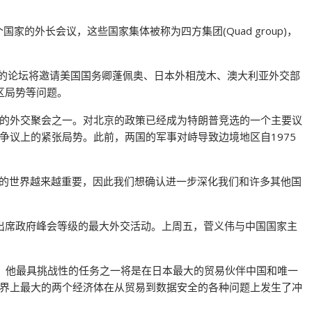
的外长会议，这些国家集体被称为四方集团(Quad group)，
行的论坛将邀请美国国务卿蓬佩奥、日本外相茂木、澳大利亚外交部
地区局势等问题。
的外交聚会之一。对北京的政策已经成为特朗普竞选的一个主要议
争议上的紧张局势。此前，两国的军事对峙导致边境地区自1975
后的世界越来越重要，因此我们想确认进一步深化我们和许多其他国
Suga)出席政府峰会等级的最大外交活动。上周五，菅义伟与中国国家主
。他最具挑战性的任务之一将是在日本最大的贸易伙伴中国和唯一
界上最大的两个经济体在从贸易到数据安全的各种问题上发生了冲