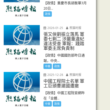
【政情】重慶市長胡衡華3月
20日...
政情
2026-01-25
熊猫时报
張又俠劉振立落馬 軍
委七剩二 涉嚴重違紀
違法受查 軍報：踐踏
軍委主席負責制
【政情】中國國防部昨日通
報，中央...
中華
政情
2025-12-28
熊猫时报
中國工程院士名單 軍
工巨頭曹建國遭撤
【政情】中國工程院官網昨
在「全體...
中華
政情