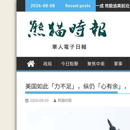
S
技自強
經濟學人：華AI投資不足美一成 效能追美前沿九成
非洲各国開
2026-08-08
Recent posts
k
i
p
t
o
c
o
n
政局
今日點擊
聚焦中美
軍事
t
e
n
美国如此「力不足」，纵仍「心有余」，
t
2020-09-29
熊猫时报