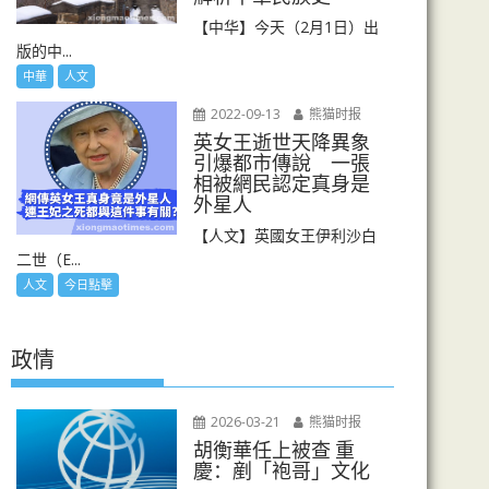
【中华】今天（2月1日）出
版的中...
中華
人文
2022-09-13
熊猫时报
英女王逝世天降異象
引爆都市傳說 一張
相被網民認定真身是
外星人
【人文】英國女王伊利沙白
二世（E...
人文
今日點擊
政情
2026-03-21
熊猫时报
胡衡華任上被查 重
慶：剷「袍哥」文化