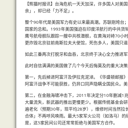
【熊猫时报讯】台海危机一天天加深，许多国人对美国
余」，却已经「力不足」。
整个90年代是美国军力有史以来最高潮。苏联刚垮台
国家的总和。1993年美国强迫在印度洋航行的中共货
鹰号航母舰队跟踪一艘中共核潜舰，在黄海对峙70小时
更炸毁北京驻前南斯拉夫大使馆，死伤多人，美国只道
如此三番两次打脱牙和血吞，北京终于决心全力推进军
此时自信满满的美国做了几个今天后悔莫及的重大决策
第一，先后掉进阿富汗及伊拉克泥淖。《华盛顿邮报》
阿富汗战争不可能获胜，仍异口同声隐瞒全国民众。美
第二，在金融海啸冲击下，2011年决定分10年删减
大量流失，新武器的推出更慢更少。根据传统基金会研
遍老化（预期30年，现平均28岁），维修时间当然
合体」不再呼风唤雨。最大5家军火公司（如洛马）的研
是，这5家民间公司还常常拒绝与美国军方合作。