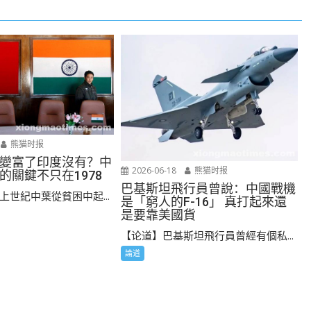
熊猫时报
變富了印度沒有？中
2026-06-18
熊猫时报
的關鍵不只在1978
巴基斯坦飛行員曾說：中國戰機
上世紀中葉從貧困中起...
是「窮人的F-16」 真打起來還
是要靠美國貨
【论道】巴基斯坦飛行員曾經有個私...
論道