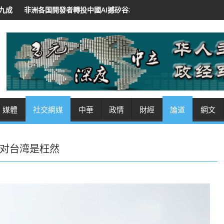
發者轉投中國AI撼矽谷地位 低價開源招徠 紐時：華領導人將AI作軟實力
媒體
社交網媒
中華
政情
財經
論道
網文
对台湾是枉然