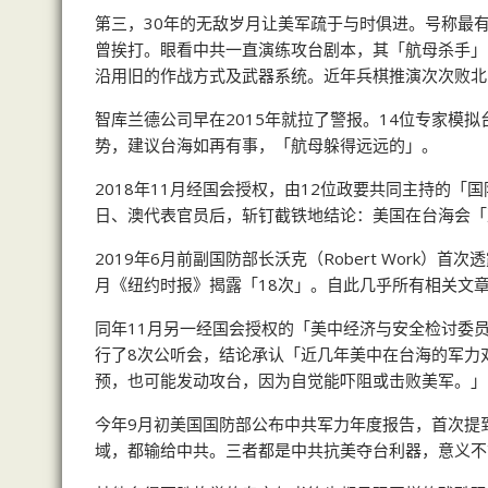
第三，30年的无敌岁月让美军疏于与时俱进。号称最
曾挨打。眼看中共一直演练攻台剧本，其「航母杀手」
沿用旧的作战方式及武器系统。近年兵棋推演次次败北
智库兰德公司早在2015年就拉了警报。14位专家模
势，建议台海如再有事，「航母躲得远远的」。
2018年11月经国会授权，由12位政要共同主持的
日、澳代表官员后，斩钉截铁地结论：美国在台海会「
2019年6月前副国防部长沃克（Robert Work
月《纽约时报》揭露「18次」。自此几乎所有相关文
同年11月另一经国会授权的「美中经济与安全检讨委员
行了8次公听会，结论承认「近几年美中在台海的军力
预，也可能发动攻台，因为自觉能吓阻或击败美军。」
今年9月初美国国防部公布中共军力年度报告，首次提
域，都输给中共。三者都是中共抗美夺台利器，意义不