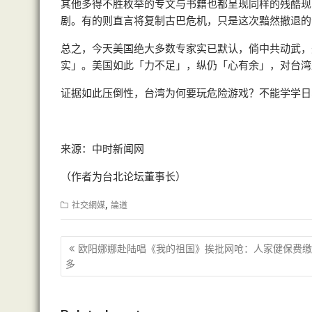
其他多得不胜枚举的专文与书籍也都呈现同样的残酷现
剧。有的则直言将复制古巴危机，只是这次黯然撤退的
总之，今天美国绝大多数专家实已默认，倘中共动武，
实」。美国如此「力不足」，纵仍「心有余」，对台湾
证据如此压倒性，台湾为何要玩危险游戏？不能学学日
来源：中时新闻网
（作者为台北论坛董事长）
,
社交網媒
論道
文
欧阳娜娜赴陆唱《我的祖国》挨批网呛：人家健保费缴
章
多
导
航