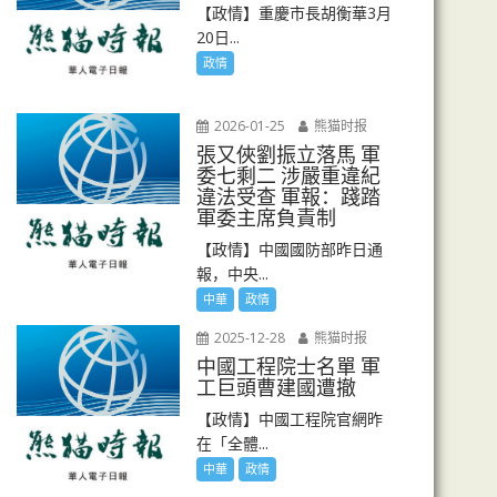
【政情】重慶市長胡衡華3月
20日...
政情
2026-01-25
熊猫时报
張又俠劉振立落馬 軍
委七剩二 涉嚴重違紀
違法受查 軍報：踐踏
軍委主席負責制
【政情】中國國防部昨日通
報，中央...
中華
政情
2025-12-28
熊猫时报
中國工程院士名單 軍
工巨頭曹建國遭撤
【政情】中國工程院官網昨
在「全體...
中華
政情