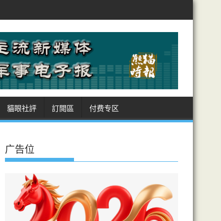
沙特、土耳其、巴基斯坦 簽麥加共同防務協議
美徵多晶矽國安關
貓眼社評
訂閲區
付费专区
广告位