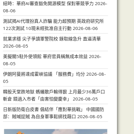
紐時：華府AI審查豁免開源模型 保對華競爭力
2026-
08-06
測試揭AI代理扮真人詐騙 能力超預期 英政府研究所
122次測試 10現未經批准自主行動
2026-08-06
就業求穩 尖子爭讀軍警院校 錄取線急升 直逼清華
2026-08-05
美擬關5駐外使領館 華府官員稱無成本效益
2026-
08-05
伊朗阿曼將達成霍峽協議 「服務費」均分
2026-08-
05
韓股天堂跌地獄 螞蟻散戶輸得狠 上月最少36萬戶口
斬倉 錯過入市者「由害怕變慶幸」
2026-08-05
日新版防衛白皮書 倡結伴「應對華挑戰」 中國國防
部：賊喊捉賊 為自身軍事鬆綁找藉口
2026-08-05