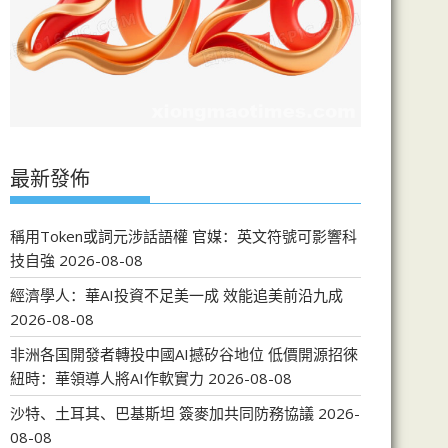
最新發佈
稱用Token或詞元涉話語權 官媒：英文符號可影響科
技自強
2026-08-08
經濟學人：華AI投資不足美一成 效能追美前沿九成
2026-08-08
非洲各国開發者轉投中國AI撼矽谷地位 低價開源招徠
紐時：華領導人將AI作軟實力
2026-08-08
沙特、土耳其、巴基斯坦 簽麥加共同防務協議
2026-
08-08