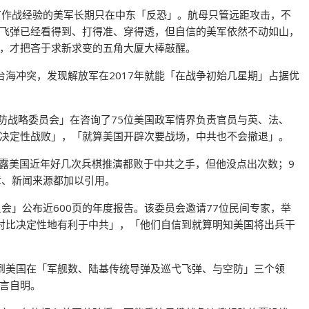
有作战经验的美军长期只在中东「反恐」。航母只管远距攻击，不
飞弹已经看得到、打得准、穿得透，但自信的美军依然不动如山，
，才把吝于求新求变的五角大厦大棒敲醒。
拟台海冲突，发现解放军在2017年就能「在战争初始几星期」占据优
「国防战略委员会」在咨询了75位美国政军情界负责官员与英、法、
决定性战败」，「就算美国开辟次要战场，中共也不会撤退」。
）首次透露美国近年好几次兵棋推演都败于中共之手，但他没点出次数；9
章、新闻来源都加以引用。
会」公布近600页的年度报告。该委员会邀请77位民间专家，举
对比决定性地有利于中共」，「他们自信到就算明知美国将出兵干
到美国在「军舰数、陆基传统导弹及巡弋飞弹、与空防」三个领
言自明。