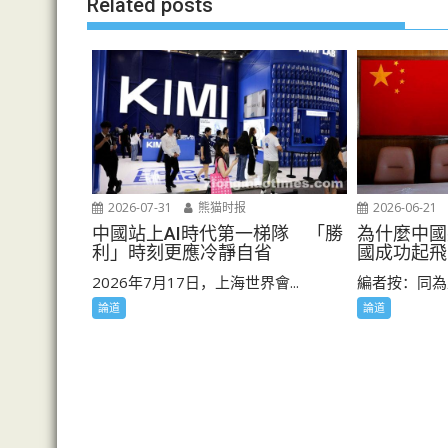
Related posts
2026-06-21
2026-07-31
熊猫时报
為什麼中國
中國站上AI時代第一梯隊 「勝
國成功起飛
利」時刻更應冷靜自省
編者按：同為
2026年7月17日，上海世界會...
論道
論道