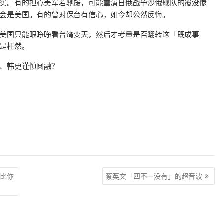
实。有的担心美军若驰援，可能重演日俄战争沙俄舰队的覆没惨
会是美国。有的曾对保台有信心，如今却公然反悔。
美国只能眼睁睁看台湾变天，然后才考量是否翻转这「既成事
是枉然。
、韩更谨慎圆融？
比你
蔡英文「四不一没有」的超音波