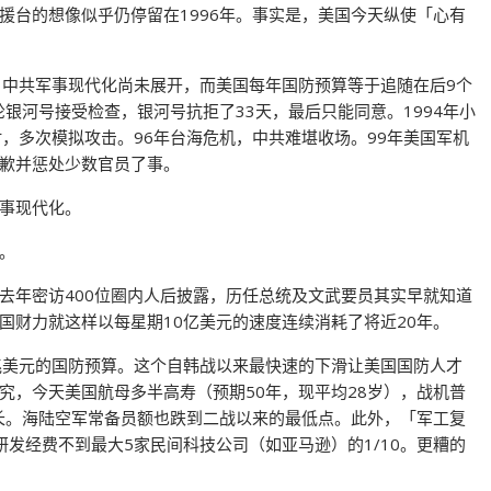
援台的想像似乎仍停留在1996年。事实是，美国今天纵使「心有
；中共军事现代化尚未展开，而美国每年国防预算等于追随在后9个
轮银河号接受检查，银河号抗拒了33天，最后只能同意。1994年小
，多次模拟攻击。96年台海危机，中共难堪收场。99年美国军机
歉并惩处少数官员了事。
事现代化。
。
去年密访400位圈内人后披露，历任总统及文武要员其实早就知道
国财力就这样以每星期10亿美元的速度连续消耗了将近20年。
1兆美元的国防预算。这个自韩战以来最快速的下滑让美国国防人才
究，今天美国航母多半高寿（预期50年，现平均28岁），战机普
拉长。海陆空军常备员额也跌到二战以来的最低点。此外，「军工复
发经费不到最大5家民间科技公司（如亚马逊）的1/10。更糟的