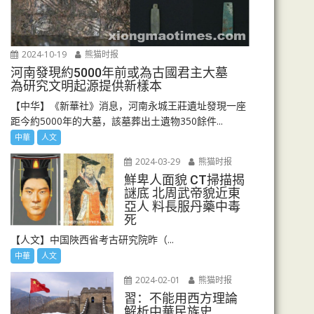
2024-10-19
熊猫时报
河南發現約5000年前或為古國君主大墓
為研究文明起源提供新樣本
【中华】《新華社》消息，河南永城王莊遺址發現一座
距今約5000年的大墓，該墓葬出土遺物350餘件...
中華
人文
2024-03-29
熊猫时报
鮮卑人面貌 CT掃描揭
謎底 北周武帝貌近東
亞人 料長服丹藥中毒
死
【人文】中国陜西省考古研究院昨（...
中華
人文
2024-02-01
熊猫时报
習：不能用西方理論
解析中華民族史