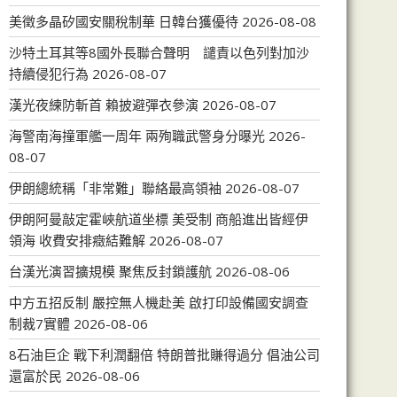
美徵多晶矽國安關稅制華 日韓台獲優待
2026-08-08
沙特土耳其等8國外長聯合聲明 譴責以色列對加沙
持續侵犯行為
2026-08-07
漢光夜練防斬首 賴披避彈衣參演
2026-08-07
海警南海撞軍艦一周年 兩殉職武警身分曝光
2026-
08-07
伊朗總統稱「非常難」聯絡最高領袖
2026-08-07
伊朗阿曼敲定霍峽航道坐標 美受制 商船進出皆經伊
領海 收費安排癥結難解
2026-08-07
台漢光演習擴規模 聚焦反封鎖護航
2026-08-06
中方五招反制 嚴控無人機赴美 啟打印設備國安調查
制裁7實體
2026-08-06
8石油巨企 戰下利潤翻倍 特朗普批賺得過分 倡油公司
還富於民
2026-08-06