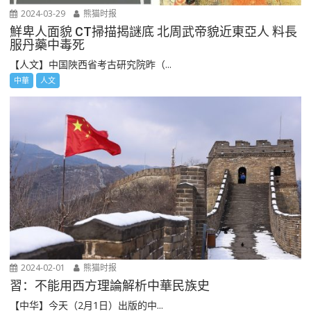
2024-03-29
熊猫时报
鮮卑人面貌 CT掃描揭謎底 北周武帝貌近東亞人 料長
服丹藥中毒死
【人文】中国陜西省考古研究院昨（...
中華
人文
2024-02-01
熊猫时报
習：不能用西方理論解析中華民族史
【中华】今天（2月1日）出版的中...