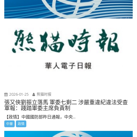
2026-01-25
熊猫时报
張又俠劉振立落馬 軍委七剩二 涉嚴重違紀違法受查
軍報：踐踏軍委主席負責制
【政情】中國國防部昨日通報，中央...
中華
政情