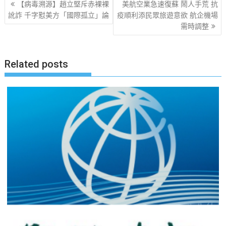
文
【病毒溯源】趙立堅斥赤裸裸
美航空業急速復蘇 鬧人手荒 抗
章
訛詐 千字懟美方「國際孤立」論
疫順利添民眾旅遊意欲 航企機場
需時調整
导
航
Related posts