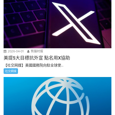
2026-04-01
熊猫时报
美提5大目標抗外宣 點名用X協助
【社交网媒】美國國務院向駐全球使...
社交網媒