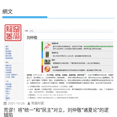
網文
2021-10-26
熊猫时报
荒谬！将“统一”和“民主”对立，刘仲敬“诸夏论”的逻
辑陷