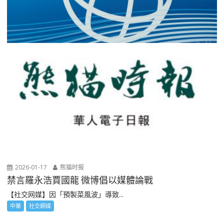
2026-01-17
熊猫时报
禁言羅永浩賈國龍 微博倡以媒體論戰
【社交网媒】因「預製菜風波」導致...
中華
社交網媒