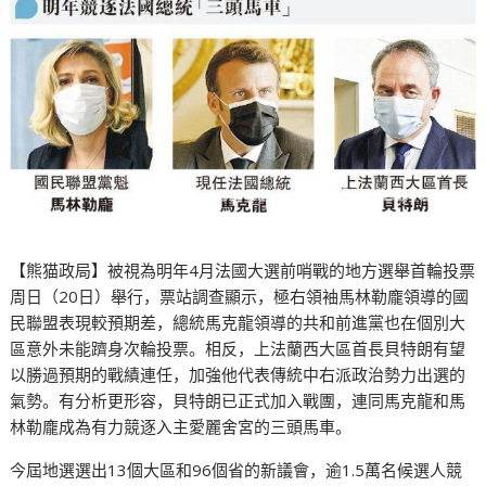
【熊猫政局】被視為明年4月法國大選前哨戰的地方選舉首輪投票
周日（20日）舉行，票站調查顯示，極右領袖馬林勒龐領導的國
民聯盟表現較預期差，總統馬克龍領導的共和前進黨也在個別大
區意外未能躋身次輪投票。相反，上法蘭西大區首長貝特朗有望
以勝過預期的戰績連任，加強他代表傳統中右派政治勢力出選的
氣勢。有分析更形容，貝特朗已正式加入戰團，連同馬克龍和馬
林勒龐成為有力競逐入主愛麗舍宮的三頭馬車。
今屆地選選出13個大區和96個省的新議會，逾1.5萬名候選人競