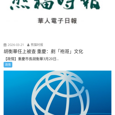
2026-03-21
熊猫时报
胡衡華任上被查 重慶：剷「袍哥」文化
【政情】重慶市長胡衡華3月20日...
政情