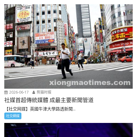
2026-06-17
熊猫时报
社媒首超傳統媒體 成最主要新聞管道
【社交网媒】英國牛津大學路透新聞...
社交網媒