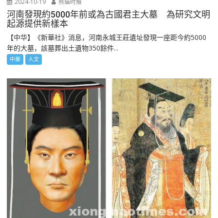
2024-10-19
熊猫时报
河南發現約5000年前或為古國君主大墓 為研究文明
起源提供新樣本
【中华】《新華社》消息，河南永城王莊遺址發現一座距今約5000
年的大墓，該墓葬出土遺物350餘件...
中華
人文