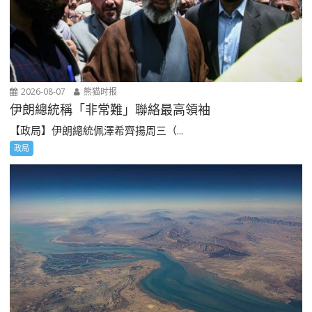
2026-08-07
熊猫时报
伊朗總統稱「非常難」聯絡最高領袖
【政局】伊朗總統佩澤希齊揚周三（...
政局