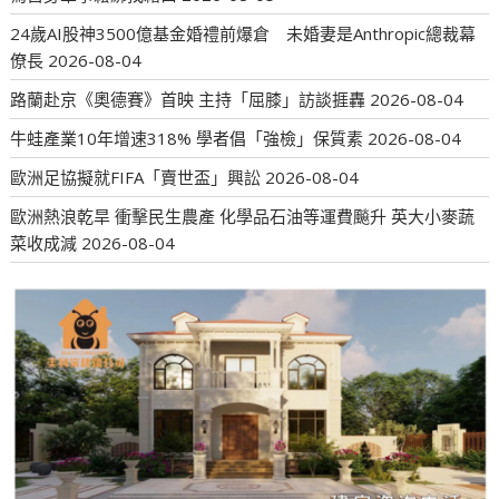
24歲AI股神3500億基金婚禮前爆倉 未婚妻是Anthropic總裁幕
僚長
2026-08-04
路蘭赴京《奧德賽》首映 主持「屈膝」訪談捱轟
2026-08-04
牛蛙產業10年增速318% 學者倡「強檢」保質素
2026-08-04
歐洲足協擬就FIFA「賣世盃」興訟
2026-08-04
歐洲熱浪乾旱 衝擊民生農產 化學品石油等運費飈升 英大小麥蔬
菜收成減
2026-08-04