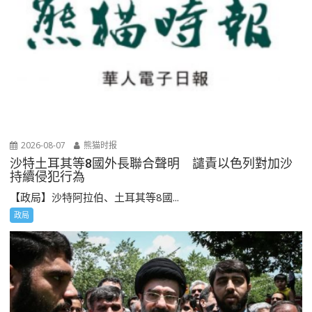
2026-08-07
熊猫时报
沙特土耳其等8國外長聯合聲明 譴責以色列對加沙
持續侵犯行為
【政局】沙特阿拉伯、土耳其等8國...
政局