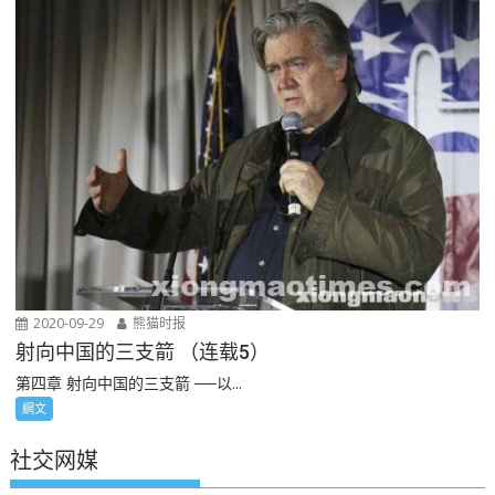
2020-09-29
熊猫时报
射向中国的三支箭 （连载5）
第四章 射向中国的三支箭 ──以...
網文
社交网媒