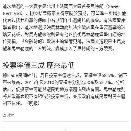
這次地選的一大贏家是北部上法蘭西大區首長貝特朗（Xavier
Bertrand），初步結果顯示其得票勝於預期，可望進一步增加他
代表包括共和黨的傳統中右派明年出選總統的機會。有法國智庫
學者指出，這次地選反映馬林勒龐無法突破該黨在重要選戰的玻
璃天花板，對馬克龍來說則是令他以抗衡馬林勒龐堡壘自詡的地
位受損。《金融時報》歐洲主編霍爾更稱，法國大選現已由馬克
龍和馬林勒龐的二人對決，變成加入了貝特朗的三方競賽。
投票率僅三成 歷來最低
據Elabe民調統計，周日投票率僅逾三成，棄權率達68.5%，創下
歷來最高，2015年及2010的棄權率分別為50%及53.7%。分析
估計，低投票率可能與選民對地方議題沒興趣有關。馬林勒龐則
將其政黨表現不濟歸咎於投票率低，並斥政府造成民眾對民主體
制不信任。（明报）
政局