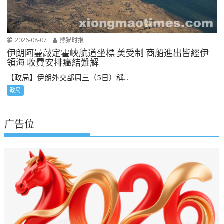
2026-08-07
熊猫时报
伊朗阿曼敲定霍峽航道坐標 美受制 商船進出皆經伊
領海 收費安排癥結難解
【政局】伊朗外交部周三（5日）稱...
政局
广告位