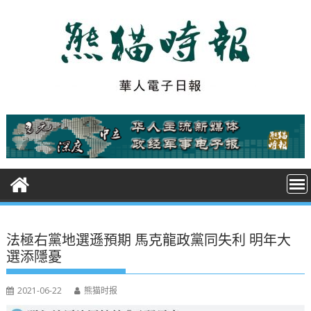
S
k
i
p
t
o
c
o
n
t
e
n
t
法極右黨地選遜預期 馬克龍政黨同失利 明年大
選添隱憂
2021-06-22
熊猫时报