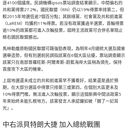
逐4100個議席。民調機構Ipsos票站調查結果顯示，中間偏右的
共和黨得票27.2%，國民聯盟（RN）仍以19%得票率排第二，但
較2015年地選低逾7個百分點；其餘綠黨、社會黨及共和前進黨
（LaREM）均獲約11%得票。若沒有政黨獲過半選票，首輪得票
逾10%的政黨都可進入次輪投票，屆時主流政黨可合併名單阻止
極右國民聯盟勝出。
馬林勒龐原盼國民聯盟可藉強勁表現，為明年4月總統大選及國會
選舉造勢，但有別選前民調指該黨在6個大區佔優，票站調查顯示
該黨只在南部普羅旺斯-阿爾卑斯-蔚藍海岸大區稍為領先，保持
首度攻下大區的機會。
上屆地選還未成立的共和前進黨早不獲看好，結果還是遜於預
期，在大部分選區中得票只排第三或第四，在個別大區更未及
10%得票門檻，無法進入次輪投票，顯示這個新興中間派政黨5
年來始終未能扎根地方。該黨發言人承認儼如被「摑了一記耳
光」。
中右派貝特朗大捷 加入總統戰團