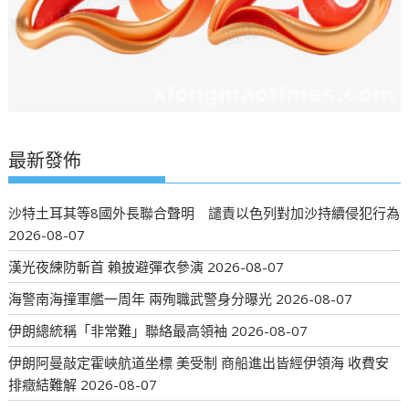
最新發佈
沙特土耳其等8國外長聯合聲明 譴責以色列對加沙持續侵犯行為
2026-08-07
漢光夜練防斬首 賴披避彈衣參演
2026-08-07
海警南海撞軍艦一周年 兩殉職武警身分曝光
2026-08-07
伊朗總統稱「非常難」聯絡最高領袖
2026-08-07
伊朗阿曼敲定霍峽航道坐標 美受制 商船進出皆經伊領海 收費安
排癥結難解
2026-08-07