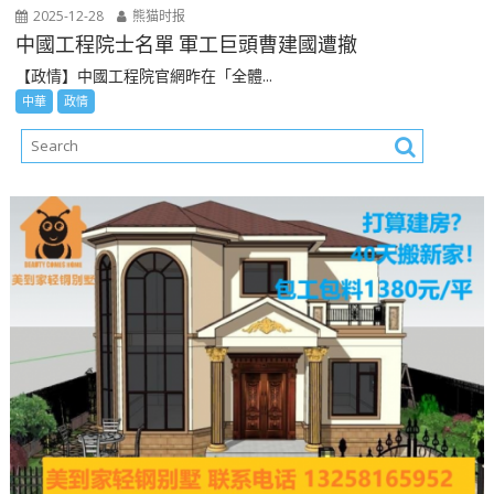
2025-12-28
熊猫时报
中國工程院士名單 軍工巨頭曹建國遭撤
【政情】中國工程院官網昨在「全體...
中華
政情