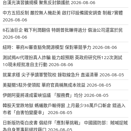
台漢光演習擴規模 聚焦反封鎖護航
2026-08-06
中方五招反制 嚴控無人機赴美 啟打印設備國安調查 制裁7實體
2026-08-06
8石油巨企 戰下利潤翻倍 特朗普批賺得過分 倡油公司還富於民
2026-08-06
紐時：華府AI審查豁免開源模型 保對華競爭力
2026-08-06
測試揭AI代理扮真人詐騙 能力超預期 英政府研究所122次測試
10現未經批准自主行動
2026-08-06
就業求穩 尖子爭讀軍警院校 錄取線急升 直逼清華
2026-08-05
美擬關5駐外使領館 華府官員稱無成本效益
2026-08-05
伊朗阿曼將達成霍峽協議 「服務費」均分
2026-08-05
韓股天堂跌地獄 螞蟻散戶輸得狠 上月最少36萬戶口斬倉 錯過入
市者「由害怕變慶幸」
2026-08-05
日新版防衛白皮書 倡結伴「應對華挑戰」 中國國防部：賊喊捉賊
為自身軍事鬆綁找藉口
2026-08-05