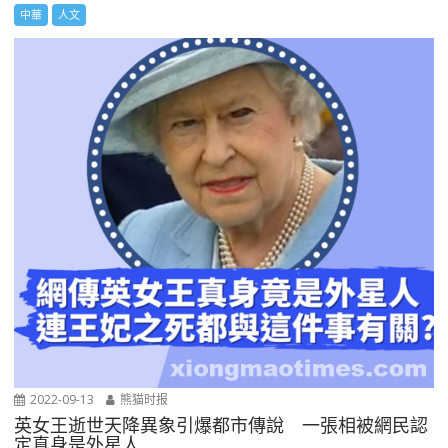
中華
人文
2022-09-13
熊猫时报
英女王逝世天降異象引爆都市傳說 一張相被網民認
定真身是外星人