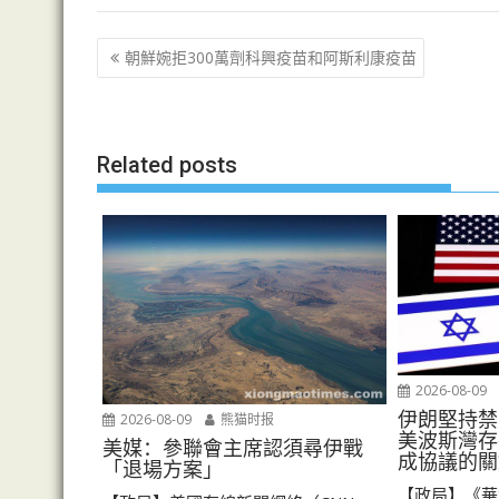
文
朝鮮婉拒300萬劑科興疫苗和阿斯利康疫苗
章
导
航
Related posts
2026-08-09
伊朗堅持禁
2026-08-09
熊猫时报
美波斯灣存
美媒：參聯會主席認須尋伊戰
成協議的關
「退場方案」
【政局】《華爾