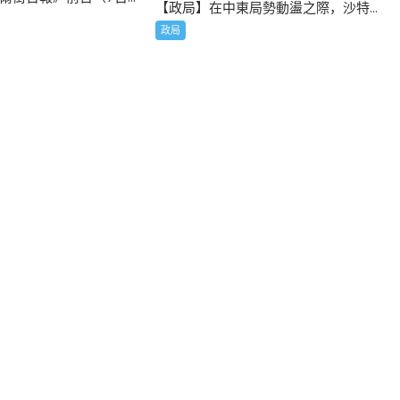
【政局】在中東局勢動盪之際，沙特...
政局