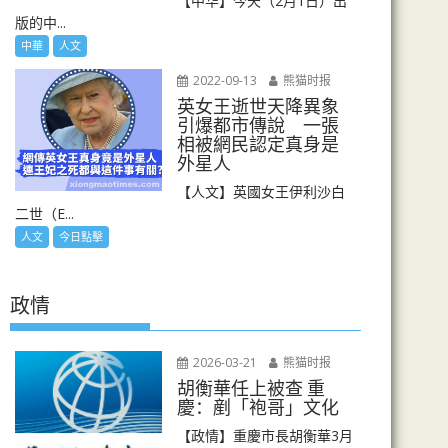
【中华】今天（2月1日）出
版的中...
中華
人文
2022-09-13
熊猫时报
英女王逝世天降異象
引爆都市傳說 一張
相被網民認定真身是
外星人
【人文】英國女王伊利沙白
二世（E...
人文
今日點擊
政情
2026-03-21
熊猫时报
胡衡華任上被查 重
慶：剷「袍哥」文化
【政情】重慶市長胡衡華3月