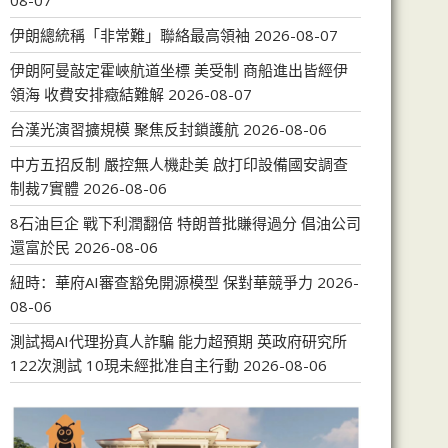
08-07
伊朗總統稱「非常難」聯絡最高領袖
2026-08-07
伊朗阿曼敲定霍峽航道坐標 美受制 商船進出皆經伊
領海 收費安排癥結難解
2026-08-07
台漢光演習擴規模 聚焦反封鎖護航
2026-08-06
中方五招反制 嚴控無人機赴美 啟打印設備國安調查
制裁7實體
2026-08-06
8石油巨企 戰下利潤翻倍 特朗普批賺得過分 倡油公司
還富於民
2026-08-06
紐時：華府AI審查豁免開源模型 保對華競爭力
2026-
08-06
測試揭AI代理扮真人詐騙 能力超預期 英政府研究所
122次測試 10現未經批准自主行動
2026-08-06