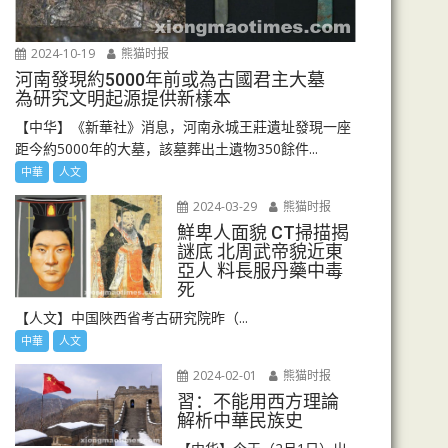
2024-10-19
熊猫时报
河南發現約5000年前或為古國君主大墓
為研究文明起源提供新樣本
【中华】《新華社》消息，河南永城王莊遺址發現一座
距今約5000年的大墓，該墓葬出土遺物350餘件...
中華
人文
2024-03-29
熊猫时报
鮮卑人面貌 CT掃描揭
謎底 北周武帝貌近東
亞人 料長服丹藥中毒
死
【人文】中国陜西省考古研究院昨（...
中華
人文
2024-02-01
熊猫时报
習：不能用西方理論
解析中華民族史