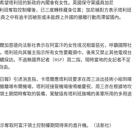
希望塔利班的新政府內閣會有女性。英國保守黨議員加尼
後者自塔利班奪取控制權後，已三度轉移藏身位置；加尼稱對方表示塔利班
議員之中有逾半因被拒或未能趕上外國的撤離行動而滯留國內。
主播阿爾加恩德向法新社表示在阿富汗的女性境况相當惡劣，呼籲國際社
，塔利班向其僱主指示所有女性要戴頭巾，後來又禁止其他電視台
續採訪。不過無國界記者（RSF）周二指，現時當地的女記者不足
自由。
日報》引述消息指，卡塔爾應塔利班要求在周三派出技術小組到喀
撤離喀布爾機場，塔利班接管機場後鳴槍慶祝，周三亦在根據地坎
領土期間時奪取的裝備，駕駛插有塔利班旗幟的美軍所用的多用途
展示奪取阿富汗領土控制權期間得來的直升機。（法新社）