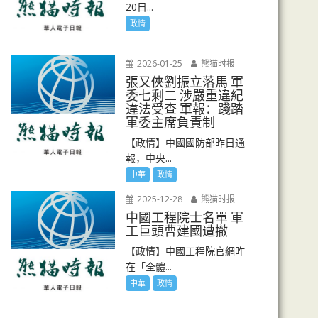
20日...
政情
2026-01-25
熊猫时报
張又俠劉振立落馬 軍
委七剩二 涉嚴重違紀
違法受查 軍報：踐踏
軍委主席負責制
【政情】中國國防部昨日通
報，中央...
中華
政情
2025-12-28
熊猫时报
中國工程院士名單 軍
工巨頭曹建國遭撤
【政情】中國工程院官網昨
在「全體...
中華
政情