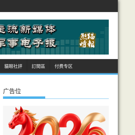
」
伊朗堅持禁美軍艦過霍峽 圖削美波斯灣存在 成美伊遲遲未達成協議
貓眼社評
訂閲區
付费专区
广告位