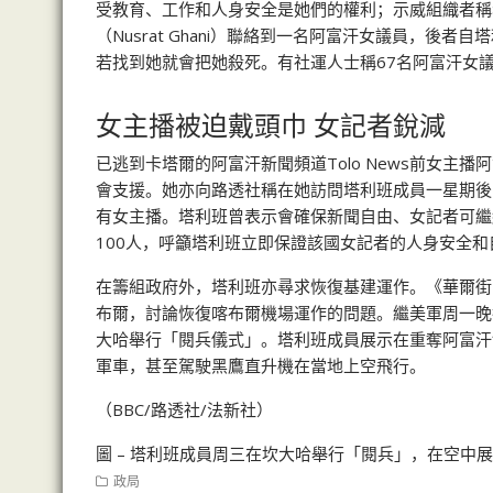
受教育、工作和人身安全是她們的權利；示威組織者稱
（Nusrat Ghani）聯絡到一名阿富汗女議員，
若找到她就會把她殺死。有社運人士稱67名阿富汗女
女主播被迫戴頭巾 女記者銳減
已逃到卡塔爾的阿富汗新聞頻道Tolo News前女
會支援。她亦向路透社稱在她訪問塔利班成員一星期後
有女主播。塔利班曾表示會確保新聞自由、女記者可繼
100人，呼籲塔利班立即保證該國女記者的人身安全和
在籌組政府外，塔利班亦尋求恢復基建運作。《華爾街
布爾，討論恢復喀布爾機場運作的問題。繼美軍周一晚
大哈舉行「閱兵儀式」。塔利班成員展示在重奪阿富汗
軍車，甚至駕駛黑鷹直升機在當地上空飛行。
（BBC/路透社/法新社）
圖 – 塔利班成員周三在坎大哈舉行「閱兵」，在空中
政局