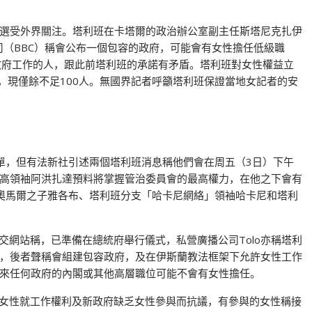
選受外界關注。塔利班在卡塔爾的政治辦公室副主任斯塔尼克扎伊
英國廣播公司（BBC）稱會公布一個包容的政府，可能會有女性擔任低級職
政府工作的人，跟此前塔利班的承諾有矛盾。塔利班對女性權益立
，現僅餘不足100人。無國界記者呼籲塔利班保證當地女記者的安
單，但有法新社引述兩個塔利班消息稱他們會在周五（3日）下午
高領袖阿洪扎達預料將掌握管治委員會的最高權力，在他之下會有
奧馬爾之子雅各布、塔利班分支「哈卡尼網絡」領袖哈卡尼和塔利
早時在社交網站稱，已準備在總統府舉行儀式，私營廣播公司Tolo亦稱塔利
，後者聲稱會組建包容政府，及在伊斯蘭教法框架下允許女性工作
來任何政府的內閣或其他高層職位可能不會有女性擔任。
0名女性就工作權利及新政府缺乏女性參與而抗議，有參與的女性稱接