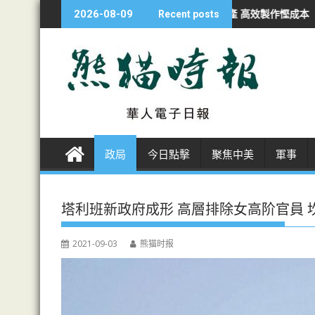
S
I短劇狂潮 衝擊傳統影視生產 高效製作慳成本 「5人一天製4集」
日防衛
2026-08-09
Recent posts
k
i
p
t
o
c
o
n
政局
今日點擊
聚焦中美
軍事
t
e
n
塔利班新政府成形 高層排除女高阶官員 
t
2021-09-03
熊猫时报