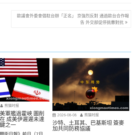
歐議會外委會倡駐台辦「正名」 京強烈反對 通過歐台合作報
告 外交部促停挑釁對抗
熊猫时报
美軍艦過霍峽 圖削
2026-08-08
熊猫时报
在 成美伊遲遲未達
沙特、土耳其、巴基斯坦 簽麥
鍵之一
加共同防務協議
街日報》前日（7日...