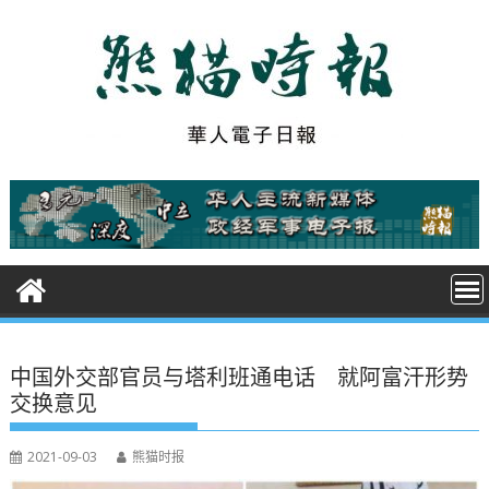
S
k
i
p
t
o
c
o
n
t
e
n
t
中国外交部官员与塔利班通电话 就阿富汗形势
交换意见
2021-09-03
熊猫时报