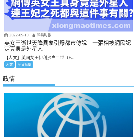
2022-09-13
熊猫时报
英女王逝世天降異象引爆都市傳說 一張相被網民認
定真身是外星人
【人文】英國女王伊利沙白二世（E...
人文
今日點擊
政情