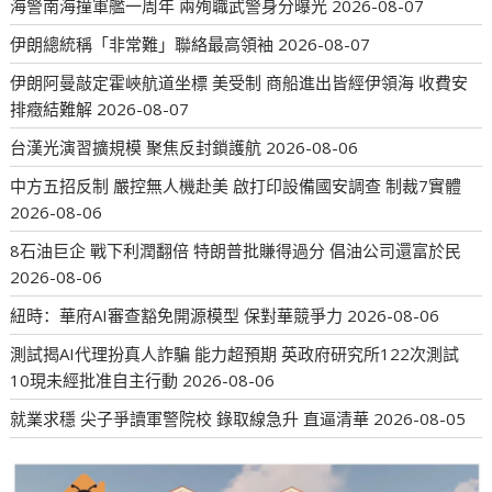
海警南海撞軍艦一周年 兩殉職武警身分曝光
2026-08-07
伊朗總統稱「非常難」聯絡最高領袖
2026-08-07
伊朗阿曼敲定霍峽航道坐標 美受制 商船進出皆經伊領海 收費安
排癥結難解
2026-08-07
台漢光演習擴規模 聚焦反封鎖護航
2026-08-06
中方五招反制 嚴控無人機赴美 啟打印設備國安調查 制裁7實體
2026-08-06
8石油巨企 戰下利潤翻倍 特朗普批賺得過分 倡油公司還富於民
2026-08-06
紐時：華府AI審查豁免開源模型 保對華競爭力
2026-08-06
測試揭AI代理扮真人詐騙 能力超預期 英政府研究所122次測試
10現未經批准自主行動
2026-08-06
就業求穩 尖子爭讀軍警院校 錄取線急升 直逼清華
2026-08-05