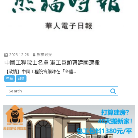
2025-12-28
熊猫时报
中國工程院士名單 軍工巨頭曹建國遭撤
【政情】中國工程院官網昨在「全體...
中華
政情