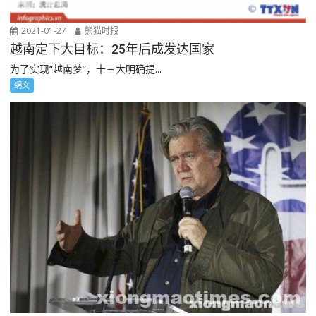
2021-01-27
熊猫时报
越南定下大目标：25年后成发达国家
为了实现“越南梦”，十三大明确提...
網文