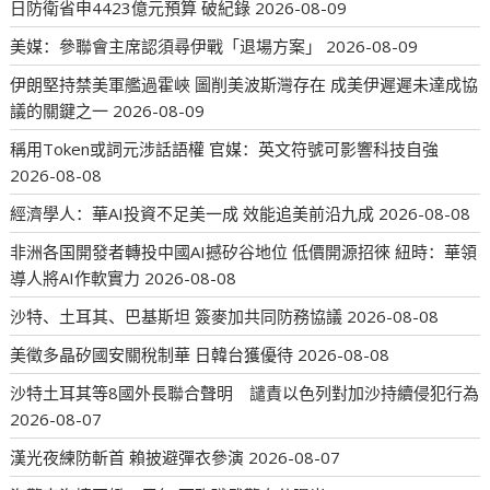
日防衛省申4423億元預算 破紀錄
2026-08-09
美媒：參聯會主席認須尋伊戰「退場方案」
2026-08-09
伊朗堅持禁美軍艦過霍峽 圖削美波斯灣存在 成美伊遲遲未達成協
議的關鍵之一
2026-08-09
稱用Token或詞元涉話語權 官媒：英文符號可影響科技自強
2026-08-08
經濟學人：華AI投資不足美一成 效能追美前沿九成
2026-08-08
非洲各国開發者轉投中國AI撼矽谷地位 低價開源招徠 紐時：華領
導人將AI作軟實力
2026-08-08
沙特、土耳其、巴基斯坦 簽麥加共同防務協議
2026-08-08
美徵多晶矽國安關稅制華 日韓台獲優待
2026-08-08
沙特土耳其等8國外長聯合聲明 譴責以色列對加沙持續侵犯行為
2026-08-07
漢光夜練防斬首 賴披避彈衣參演
2026-08-07