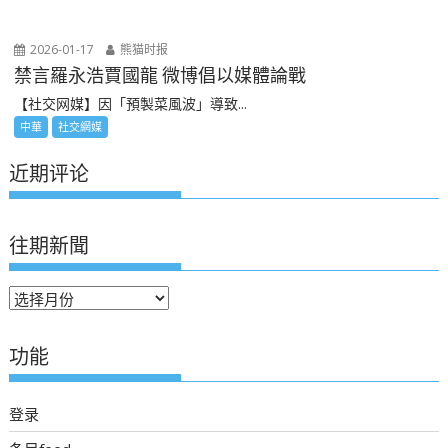
2026-01-17
熊猫时报
禁言羅永浩賈國龍 微博倡以媒體論戰
【社交网媒】因「預製菜風波」導致...
中華
社交網媒
近期评论
往期新聞
往
期
新
功能
聞
登录