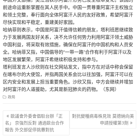
前途命运重新掌握在其人民手中。中国一贯尊重阿富汗主权独立
和领土完整，奉行面向全体阿富汗人民的友好政策，希望阿富汗
尽快实现和平稳定，重建美好家园。
哈纳菲则表示，中国是阿富汗值得信赖的朋友，塔利班愿继续致
力于发展两国友好关系，决不允许任何势力利用阿富汗领土威胁
中国利益，将采取有效措施，确保在阿富汗的中国机构和人员安
全。哈纳菲又指，中国倡导的“一带一路”合作有利于阿富汗以及
地区发展繁荣，阿富汗希继续积极支持和参与。
塔利班发言人沙欣则在社交网站发文，指中方在对话中称会保留
在喀布尔的大使馆，并指两国关系会比以往加强，阿富汗可以在
区内安全和发展上担当重要角色。沙欣又指，中方会继续并增加
对阿富汗的人道援助，尤其是新冠肺炎的药物。（东网）
政局
文
歐議會外委會倡駐台辦「正
對抗變種病毒株見效 莫德納向美
章
名」 京強烈反對 通過歐台合作
申請授權第3劑
報告 外交部促停挑釁對抗
导