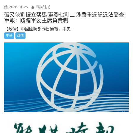
2026-01-25
熊猫时报
張又俠劉振立落馬 軍委七剩二 涉嚴重違紀違法受查
軍報：踐踏軍委主席負責制
【政情】中國國防部昨日通報，中央...
中華
政情