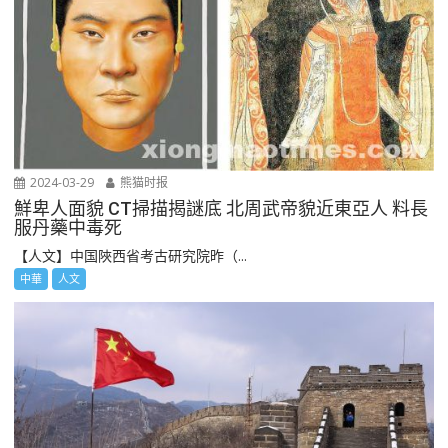
2024-03-29
熊猫时报
鮮卑人面貌 CT掃描揭謎底 北周武帝貌近東亞人 料長
服丹藥中毒死
【人文】中国陜西省考古研究院昨（...
中華
人文