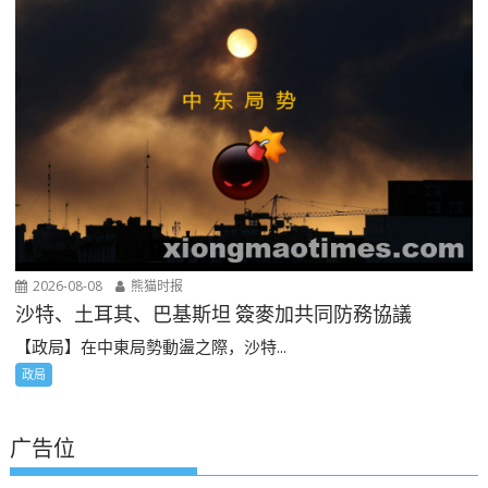
2026-08-08
熊猫时报
沙特、土耳其、巴基斯坦 簽麥加共同防務協議
【政局】在中東局勢動盪之際，沙特...
政局
广告位