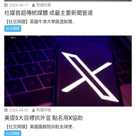
2026-06-17
熊猫时报
社媒首超傳統媒體 成最主要新聞管道
【社交网媒】英國牛津大學路透新聞...
社交網媒
2026-04-01
熊猫时报
美提5大目標抗外宣 點名用X協助
【社交网媒】美國國務院向駐全球使...
社交網媒