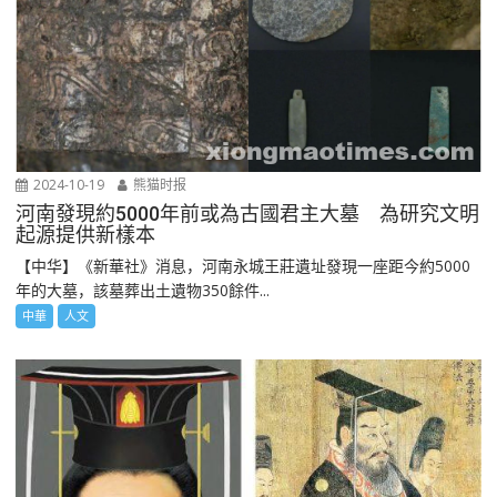
2024-10-19
熊猫时报
河南發現約5000年前或為古國君主大墓 為研究文明
起源提供新樣本
【中华】《新華社》消息，河南永城王莊遺址發現一座距今約5000
年的大墓，該墓葬出土遺物350餘件...
中華
人文