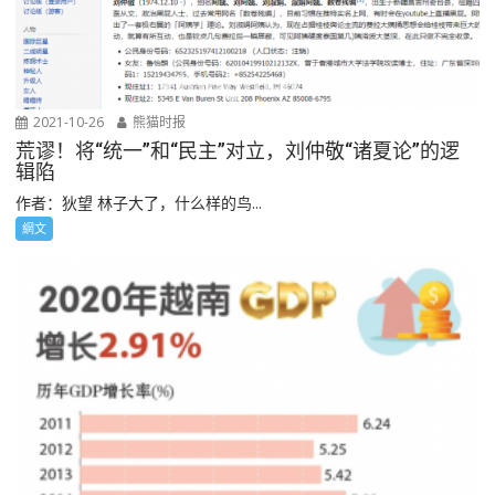
2021-10-26
熊猫时报
荒谬！将“统一”和“民主”对立，刘仲敬“诸夏论”的逻
辑陷
作者：狄望 林子大了，什么样的鸟...
網文