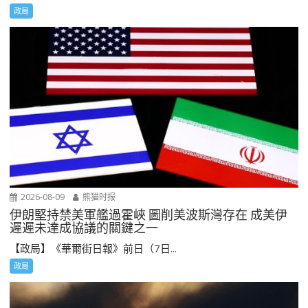
政局
2026-08-09
熊猫时报
伊朗堅持禁美軍艦過霍峽 圖削美波斯灣存在 成美伊
遲遲未達成協議的關鍵之一
【政局】《華爾街日報》前日（7日...
政局