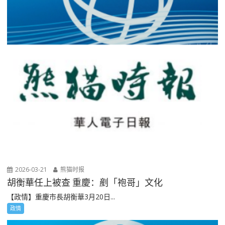
2026-03-21
熊猫时报
胡衡華任上被查 重慶：剷「袍哥」文化
【政情】重慶市長胡衡華3月20日...
政情