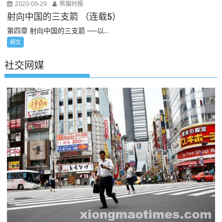
2020-09-29
熊猫时报
射向中国的三支箭 （连载5）
第四章 射向中国的三支箭 ──以...
網文
社交网媒