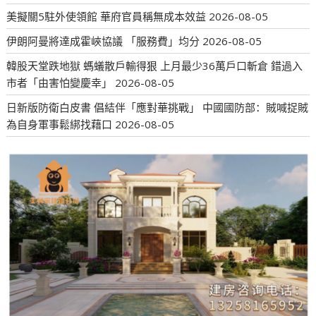
美擬關5駐外使領館 華府官員稱無成本效益
2026-08-05
伊朗阿曼將達成霍峽協議 「服務費」均分
2026-08-05
韓股天堂跌地獄 螞蟻散戶輸得狠 上月最少36萬戶口斬倉 錯過入
市者「由害怕變慶幸」
2026-08-05
日新版防衛白皮書 倡結伴「應對華挑戰」 中國國防部：賊喊捉賊
為自身軍事鬆綁找藉口
2026-08-05