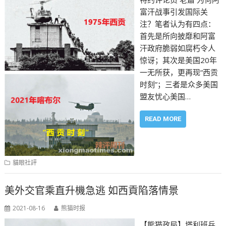
富汗战事引发国际关
注？笔者认为有四点：
首先是所向披靡和阿富
汗政府脆弱如腐朽令人
惊讶；其次是美国20年
一无所获，更再现“西贡
时刻”；三者是众多美国
盟友忧心美国…
READ MORE
貓眼社評
美外交官乘直升機急逃 如西貢陷落情景
2021-08-16
熊猫时报
【熊猫政局】塔利班兵