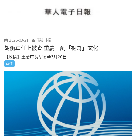
2026-03-21
熊猫时报
胡衡華任上被查 重慶：剷「袍哥」文化
【政情】重慶市長胡衡華3月20日...
政情