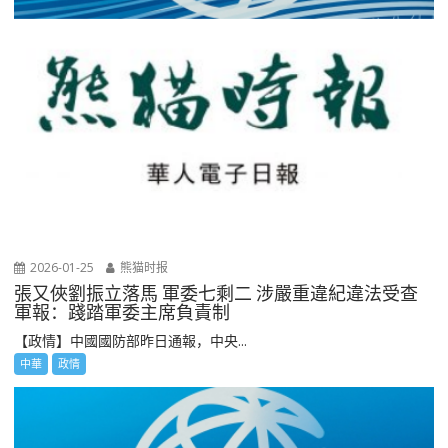
2026-01-25
熊猫时报
張又俠劉振立落馬 軍委七剩二 涉嚴重違紀違法受查
軍報：踐踏軍委主席負責制
【政情】中國國防部昨日通報，中央...
中華
政情