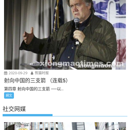
2020-09-29
熊猫时报
射向中国的三支箭 （连载5）
第四章 射向中国的三支箭 ──以...
網文
社交网媒