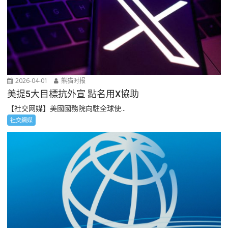
2026-04-01
熊猫时报
美提5大目標抗外宣 點名用X協助
【社交网媒】美國國務院向駐全球使...
社交網媒