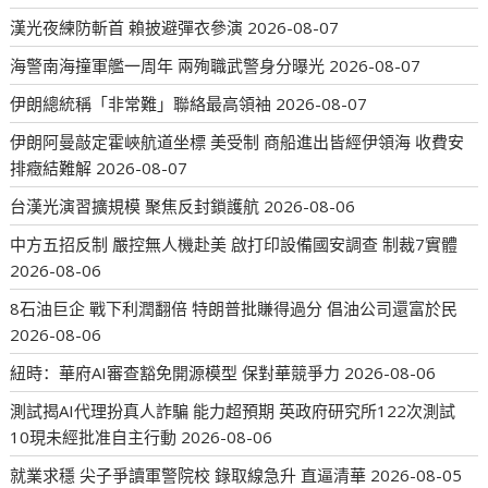
漢光夜練防斬首 賴披避彈衣參演
2026-08-07
海警南海撞軍艦一周年 兩殉職武警身分曝光
2026-08-07
伊朗總統稱「非常難」聯絡最高領袖
2026-08-07
伊朗阿曼敲定霍峽航道坐標 美受制 商船進出皆經伊領海 收費安
排癥結難解
2026-08-07
台漢光演習擴規模 聚焦反封鎖護航
2026-08-06
中方五招反制 嚴控無人機赴美 啟打印設備國安調查 制裁7實體
2026-08-06
8石油巨企 戰下利潤翻倍 特朗普批賺得過分 倡油公司還富於民
2026-08-06
紐時：華府AI審查豁免開源模型 保對華競爭力
2026-08-06
測試揭AI代理扮真人詐騙 能力超預期 英政府研究所122次測試
10現未經批准自主行動
2026-08-06
就業求穩 尖子爭讀軍警院校 錄取線急升 直逼清華
2026-08-05