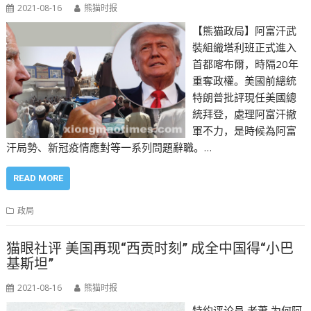
2021-08-16
熊猫时报
【熊猫政局】阿富汗武
裝組織塔利班正式進入
首都喀布爾，時隔20年
重奪政權。美國前總統
特朗普批評現任美國總
統拜登，處理阿富汗撤
軍不力，是時候為阿富
汗局勢、新冠疫情應對等一系列問題辭職。…
READ MORE
政局
猫眼社评 美国再现“西贡时刻” 成全中国得“小巴
基斯坦”
2021-08-16
熊猫时报
特约评论员 老蕭 为何阿