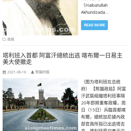
（Haibatullah
Akhundzada…
READ MORE
政局
塔利班入首都 阿富汗總統出逃 喀布爾一日易主
美大使撤走
2021-08-16
熊猫时报
（图为塔利班在总统
府） 【熊猫政局】阿富
汗武裝組織塔利班事隔
20年即將重奪政權，周
日（15日）兵臨首都喀
布爾，總統加尼據內政
部官員所指已出逃塔吉
克。塔利班最初表示沒