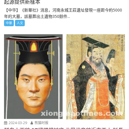
起源提供新樣本
【中华】《新華社》消息，河南永城王莊遺址發現一座距今約5000
年的大墓，該墓葬出土遺物350餘件...
中華
人文
2024-03-29
熊猫时报