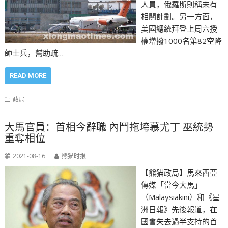
人員，俄羅斯則稱未有
相關計劃。另一方面，
美國總統拜登上周六授
權增撥1000名第82空降
師士兵，幫助疏…
READ MORE
政局
大馬官員：首相今辭職 內鬥拖垮慕尤丁 巫統勢
重奪相位
2021-08-16
熊猫时报
【熊猫政局】馬來西亞
傳媒「當今大馬」
（Malaysiakini）和《星
洲日報》先後報道，在
國會失去過半支持的首