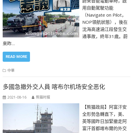
蔚來智能電動車時，啟
用自動駕駛功能
（Navigate on Pilot，
NOP領航狀態），後在
沈海高速涵江段發生交
通事故，終年31歲。蔚
來昨…
READ MORE
中華
多國急撤外交人員 喀布尔机场安全恶化
2021-08-16
熊猫时报
【熊猫政局】阿富汗安
全形勢急轉直下，美、
英等國昨日加緊撤走阿
富汗首都喀布爾的外交