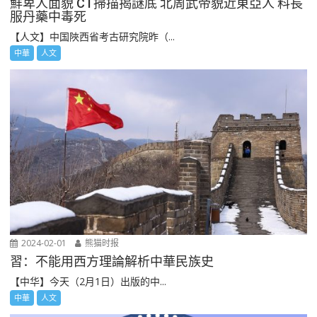
鮮卑人面貌 CT掃描揭謎底 北周武帝貌近東亞人 料長
服丹藥中毒死
【人文】中国陜西省考古研究院昨（...
中華
人文
2024-02-01
熊猫时报
習：不能用西方理論解析中華民族史
【中华】今天（2月1日）出版的中...
中華
人文