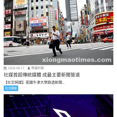
2026-06-17
熊猫时报
社媒首超傳統媒體 成最主要新聞管道
【社交网媒】英國牛津大學路透新聞...
社交網媒