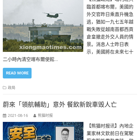
臨首都喀布爾，美國的
外交官昨日乘直升機急
逃，猶如一九七五年越
戰失敗從越南首都西貢
倉皇撤走外交人員的情
景。消息人士昨日表
示，美國將在未來七十
二小時內清空喀布爾使館…
READ MORE
政局
蔚來「領航輔助」意外 餐飲新銳車毁人亡
2021-08-16
熊猫时报
【熊猫时报讯】內地企
業家林文欽前日在駕駛