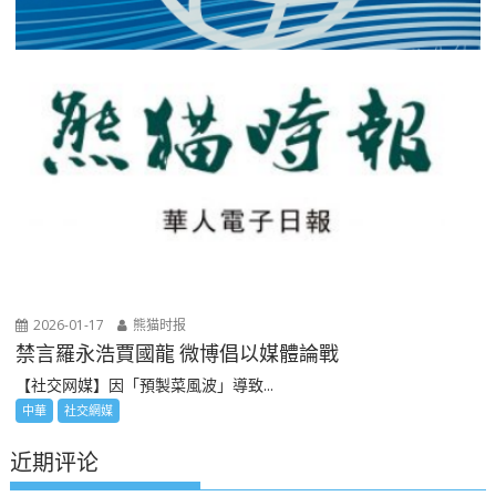
2026-01-17
熊猫时报
禁言羅永浩賈國龍 微博倡以媒體論戰
【社交网媒】因「預製菜風波」導致...
中華
社交網媒
近期评论