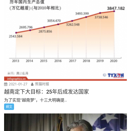
2021-01-27
熊猫时报
越南定下大目标：25年后成发达国家
为了实现“越南梦”，十三大明确提...
網文