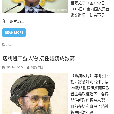
相慕尤丁（圖）今日
（16日）會向國家元首
遞交辭呈，結束不足一
年半的執政…
READ MORE
政局
塔利班二號人物 接任總統成數高
2021-08-16
熊猫时报
【熊猫政局】塔利班回
朝，將意味阿富汗事隔
20載將復歸伊斯蘭原教
旨主義政權治下，各界
關注新政府領袖人選。
目前在塔利班除了精神
領袖阿洪扎達