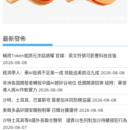
最新發佈
稱用Token或詞元涉話語權 官媒：英文符號可影響科技自強
2026-08-08
經濟學人：華AI投資不足美一成 效能追美前沿九成
2026-08-08
非洲各国開發者轉投中國AI撼矽谷地位 低價開源招徠 紐時：華領
導人將AI作軟實力
2026-08-08
沙特、土耳其、巴基斯坦 簽麥加共同防務協議
2026-08-08
美徵多晶矽國安關稅制華 日韓台獲優待
2026-08-08
沙特土耳其等8國外長聯合聲明 譴責以色列對加沙持續侵犯行為
2026-08-07