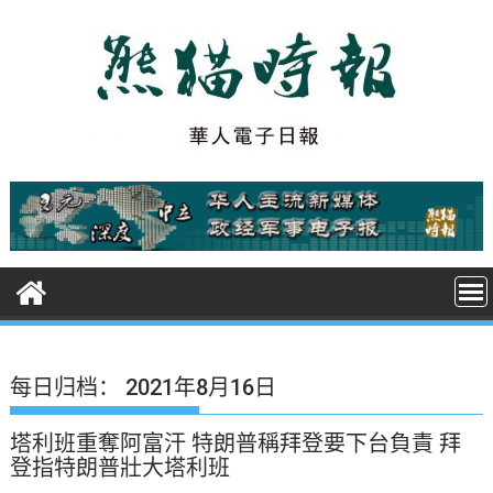
S
k
i
p
t
o
c
o
n
t
e
n
t
每日归档：
2021年8月16日
塔利班重奪阿富汗 特朗普稱拜登要下台負責 拜
登指特朗普壯大塔利班