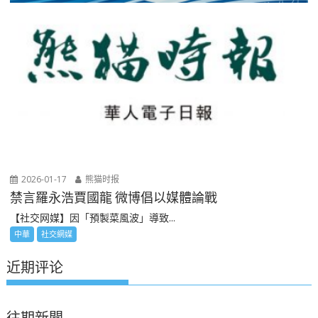
2026-01-17
熊猫时报
禁言羅永浩賈國龍 微博倡以媒體論戰
【社交网媒】因「預製菜風波」導致...
中華
社交網媒
近期评论