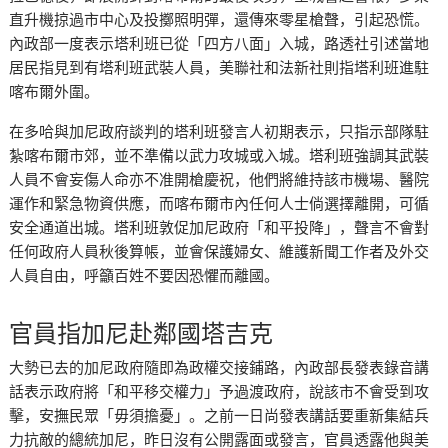
直升機掠過市中心及投擲照明彈，還傳來零星槍聲，引起恐慌。
內政部一度表示塔利班已從「四方八面」入城，路透社引述當地
居民指見到有塔利班武裝人員，美聯社和法新社則指塔利班進駐
喀布爾外圍。
在多哈與加尼政府談判的塔利班發言人初期表示，只指示部隊駐
紮喀布爾市郊，並不準備以武力攻城或入城。塔利班強調其武裝
人員不會妄傷人命亦不准開槍慶祝，他們將維持該市機場、醫院
運作和緊急物資供應，而喀布爾市內任何人士倘選擇離開，可循
安全通道出城。塔利班敦促加尼政府「和平投降」，聲言不會對
任何政府人員秋後算帳，並會保護婦女、維護新聞工作者及外交
人員自由，呼籲百姓不要因恐懼而離國。
官員指加尼赴鄰國塔吉克
大勢已去的加尼政府隨即為政權交接鋪路，內政部長發表錄音講
話表示政府將「和平移交權力」予過渡政府，說該市不會受到攻
擊，安撫民眾「毋須擔憂」。之前一日尚發表講話要重新集結兵
力抗敵的總統加尼，昨日沒有公開露面或發言，官員透露他與美