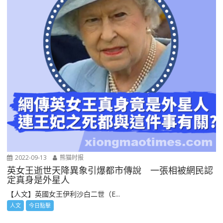
2022-09-13
熊猫时报
英女王逝世天降異象引爆都市傳說 一張相被網民認
定真身是外星人
【人文】英國女王伊利沙白二世（E...
人文
今日點擊