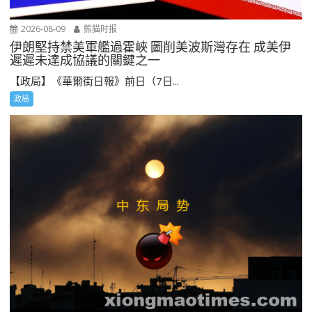
2026-08-09
熊猫时报
伊朗堅持禁美軍艦過霍峽 圖削美波斯灣存在 成美伊
遲遲未達成協議的關鍵之一
【政局】《華爾街日報》前日（7日...
政局