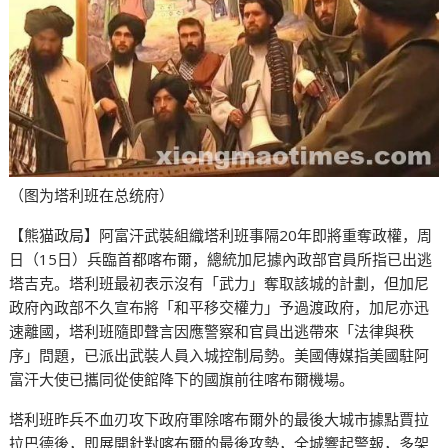
（图为塔利班在总统府）
【熊猫政局】阿富汗武裝組織塔利班事隔20年即將重奪政權，周
日（15日）兵臨首都喀布爾，總統加尼據內政部官員所指已出逃
塔吉克。塔利班最初表示沒有「武力」奪取該城的計劃，但加尼
政府內政部不久宣布將「和平移交權力」予過渡政府，加尼亦迅
速離國，塔利班隨即聲言因應警察和官員出逃帶來「法律與秩
序」問題，已派出武裝人員入城控制局勢。美國傳媒指美國駐阿
富汗大使已攜同從使館降下的國旗前往喀布爾機場。
塔利班昨兵不血刃攻下政府軍除喀布爾外的最後大城市據點賈拉
拉巴德後，即展開針對喀布爾的最後攻勢，全城響起警報，多架