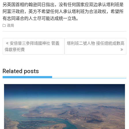
另英国首相约翰逊同日指出，没有任何国家应双边承认塔利班是
阿富汗政府，英方不希望任何人承认塔利班为合法政权，希望所
有志同道合的人士尽可能达成统一立场。
政局
文
安倍晉三參拜靖國神社 菅義
塔利班二號人物 接任總統成數高
章
偉獻祭祀費
导
航
Related posts