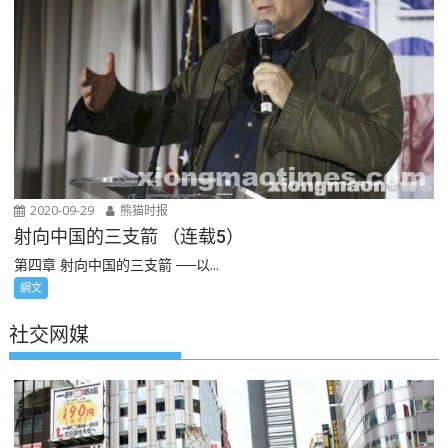
2020-09-29
熊猫时报
射向中国的三支箭 （连载5）
第四章 射向中国的三支箭 ──以...
網文
社交网媒