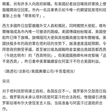
積蓄，另有許多人向政府辭職。有美國記者說目睹政府軍換上便
服離開崗位回家。市內一名店東表示如今唯一的願望就是塔利班
重新上台後「帶來和平」。
西方多國昨日加緊撤離外交人員和僑民，同時關閉大使館，喀布
爾機場成為市內唯一可撤退的路線。美國傳媒紛紛報道，美國使
館昨已降下旗幟，旗幟隨同大使與其他職員撤往喀布爾機場。美
國扶植多年的政府軍在塔利班的攻勢下，崩潰速度遠超預期，令
拜登政府飽受爭議，甚至被比喻為越戰時倉皇撤出南越首都西貢
（今胡志明市）的「西貢時刻」。但美國國務卿布林肯堅稱「這
不是西貢」，昨日重申美軍繼續留在阿富汗不符合美國利益。
（路透社/法新社/美國廣播公司/半島電視台）
另讯
对于塔利班即将建立政权，各国反应不一。俄罗斯外交部周日指
出，俄罗斯尚未承认塔利班是阿富汗的合法政权。惟俄媒引述俄
罗斯驻喀布尔大使馆发言人指，当局准备与阿富汗过渡政府合
作。