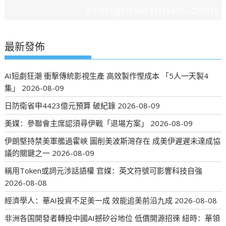
最新發佈
AI短劇狂潮 衝擊傳統影視生產 高效製作慳成本 「5人一天製4
集」
2026-08-09
日防衛省申4423億元預算 破紀錄
2026-08-09
美媒：參聯會主席認須尋伊戰「退場方案」
2026-08-09
伊朗堅持禁美軍艦過霍峽 圖削美波斯灣存在 成美伊遲遲未達成協
議的關鍵之一
2026-08-09
稱用Token或詞元涉話語權 官媒：英文符號可影響科技自強
2026-08-08
經濟學人：華AI投資不足美一成 效能追美前沿九成
2026-08-08
非洲各国開發者轉投中國AI撼矽谷地位 低價開源招徠 紐時：華領