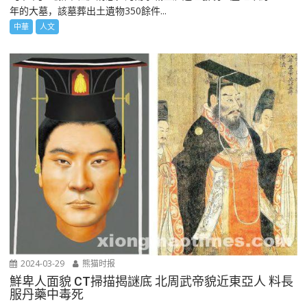
年的大墓，該墓葬出土遺物350餘件...
中華
人文
2024-03-29
熊猫时报
鮮卑人面貌 CT掃描揭謎底 北周武帝貌近東亞人 料長
服丹藥中毒死