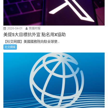
2026-04-01
熊猫时报
美提5大目標抗外宣 點名用X協助
【社交网媒】美國國務院向駐全球使...
社交網媒