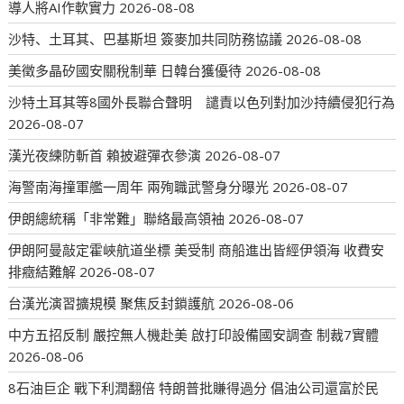
導人將AI作軟實力
2026-08-08
沙特、土耳其、巴基斯坦 簽麥加共同防務協議
2026-08-08
美徵多晶矽國安關稅制華 日韓台獲優待
2026-08-08
沙特土耳其等8國外長聯合聲明 譴責以色列對加沙持續侵犯行為
2026-08-07
漢光夜練防斬首 賴披避彈衣參演
2026-08-07
海警南海撞軍艦一周年 兩殉職武警身分曝光
2026-08-07
伊朗總統稱「非常難」聯絡最高領袖
2026-08-07
伊朗阿曼敲定霍峽航道坐標 美受制 商船進出皆經伊領海 收費安
排癥結難解
2026-08-07
台漢光演習擴規模 聚焦反封鎖護航
2026-08-06
中方五招反制 嚴控無人機赴美 啟打印設備國安調查 制裁7實體
2026-08-06
8石油巨企 戰下利潤翻倍 特朗普批賺得過分 倡油公司還富於民