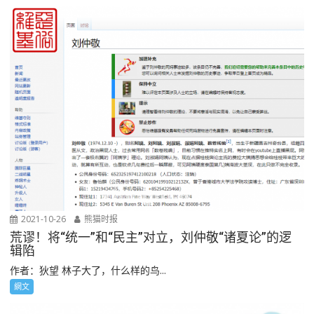
2021-10-26
熊猫时报
荒谬！将“统一”和“民主”对立，刘仲敬“诸夏论”的逻
辑陷
作者：狄望 林子大了，什么样的鸟...
網文