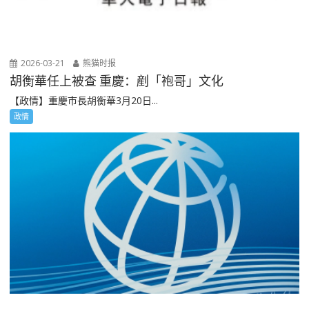
2026-03-21
熊猫时报
胡衡華任上被查 重慶：剷「袍哥」文化
【政情】重慶市長胡衡華3月20日...
政情