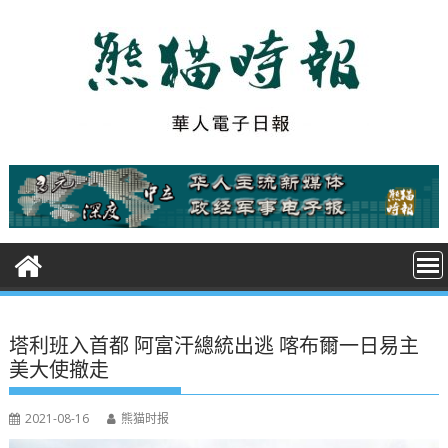
S
k
i
p
t
o
c
o
n
t
e
n
t
塔利班入首都 阿富汗總統出逃 喀布爾一日易主
美大使撤走
2021-08-16
熊猫时报