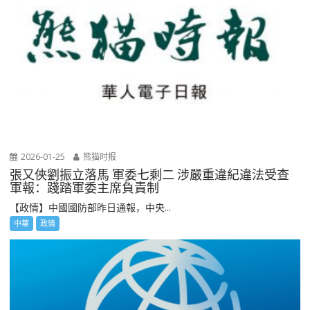
2026-01-25
熊猫时报
張又俠劉振立落馬 軍委七剩二 涉嚴重違紀違法受查
軍報：踐踏軍委主席負責制
【政情】中國國防部昨日通報，中央...
中華
政情