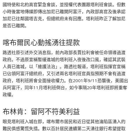
國特使和北約高官緊急會談，並授權代表團跟塔利班會談。但數
小時後當地傳媒即傳出加尼已離開阿富汗，內政部高官及後承認
加尼已往鄰國塔吉克，但總統府未有回應。塔利班昨正了解加尼
是否已離開。
喀布爾民心動搖湧往提款
路透社原引述外交消息指，前內政部長賈拉利會被任命領導過渡
政府。不過原宣稱暫緩進城的塔利班入夜後改口風，確認其武裝
人員已進城，以「維護法治」。路透社報道，塔利班指揮官宣稱
已佔領阿富汗總統府，又引述兩名塔利班官員指預期不會有過渡
政府，塔利班將會全面接收權力。在2001年9/11恐襲後，美國出
兵阿富汗，同年11月塔利班倒台，如今事隔20年塔利班即將重奪
政權。
布林肯：留阿不符美利益
眼見塔利班入城在即，喀布爾市居民和近日從其他淪陷區湧入的
難民俱感驚慌失措。數以百計居民連續第二天湧往銀行希望提取