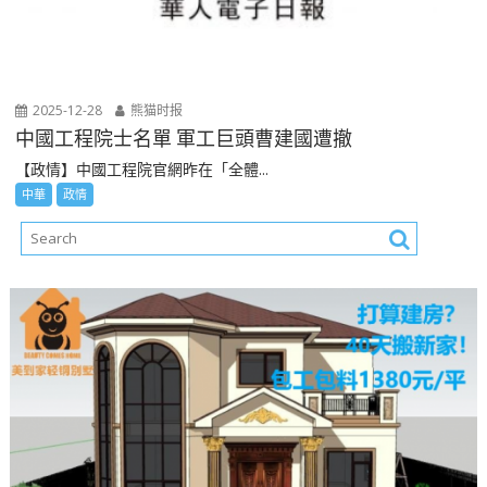
2025-12-28
熊猫时报
中國工程院士名單 軍工巨頭曹建國遭撤
【政情】中國工程院官網昨在「全體...
中華
政情