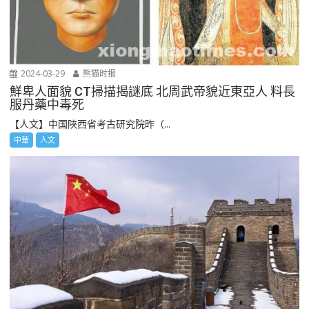
2024-03-29
熊猫时报
鮮卑人面貌 CT掃描揭謎底 北周武帝貌近東亞人 料長
服丹藥中毒死
【人文】中国陜西省考古研究院昨（...
中華
人文