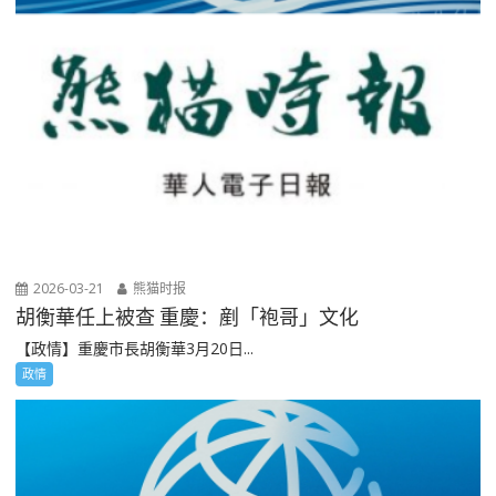
2026-03-21
熊猫时报
胡衡華任上被查 重慶：剷「袍哥」文化
【政情】重慶市長胡衡華3月20日...
政情