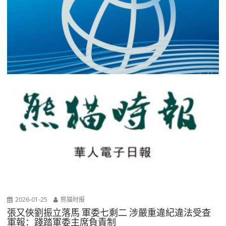
2026-01-25
熊猫时报
張又俠劉振立落馬 軍委七剩二 涉嚴重違紀違法受查
軍報：踐踏軍委主席負責制