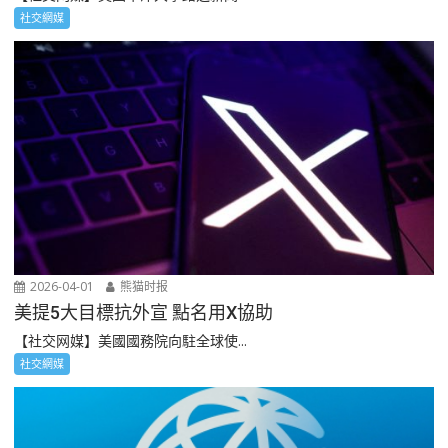
社交網媒
2026-04-01
熊猫时报
美提5大目標抗外宣 點名用X協助
【社交网媒】美國國務院向駐全球使...
社交網媒