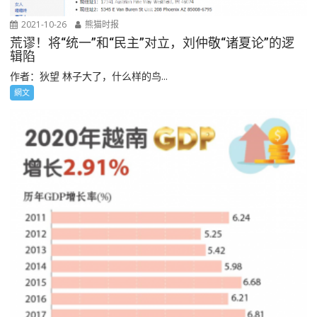
2021-10-26
熊猫时报
荒谬！将“统一”和“民主”对立，刘仲敬“诸夏论”的逻
辑陷
作者：狄望 林子大了，什么样的鸟...
網文