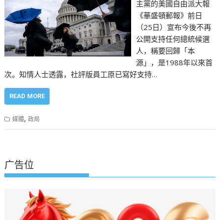
主黨的美國自由派大報
《華盛頓郵報》前日
（25日）宣布今後不再
公開支持任何總統候選
人，稱要回歸「本
源」，是1988年以來首
次。知情人士透露，社評版員工原已寫好支持…
READ MORE
,
媒體
政局
广告位