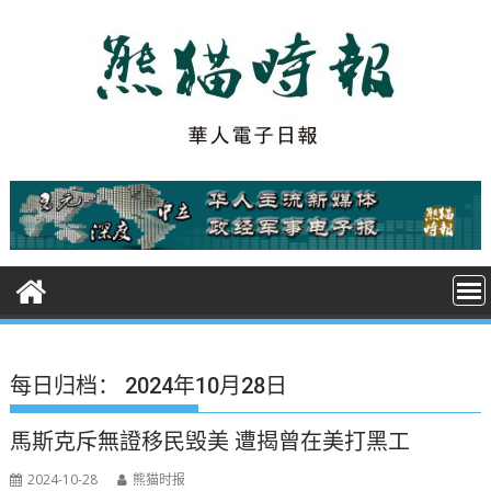
S
k
i
p
t
o
c
o
n
t
e
n
t
每日归档：
2024年10月28日
馬斯克斥無證移民毁美 遭揭曾在美打黑工
2024-10-28
熊猫时报