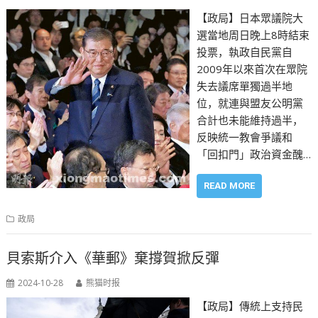
【政局】日本眾議院大
選當地周日晚上8時結束
投票，執政自民黨自
2009年以來首次在眾院
失去議席單獨過半地
位，就連與盟友公明黨
合計也未能維持過半，
反映統一教會爭議和
「回扣門」政治資金醜…
READ MORE
政局
貝索斯介入《華郵》棄撐賀掀反彈
2024-10-28
熊猫时报
【政局】傳統上支持民