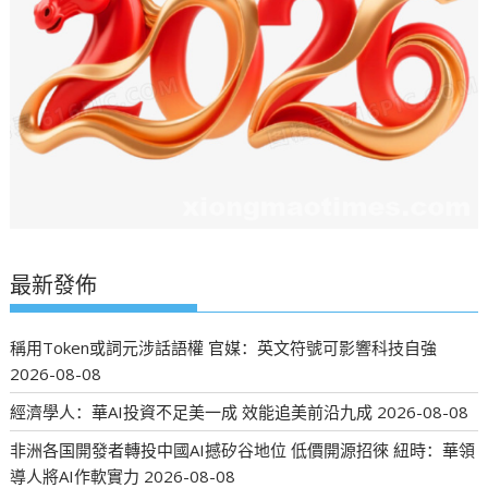
最新發佈
稱用Token或詞元涉話語權 官媒：英文符號可影響科技自強
2026-08-08
經濟學人：華AI投資不足美一成 效能追美前沿九成
2026-08-08
非洲各国開發者轉投中國AI撼矽谷地位 低價開源招徠 紐時：華領
導人將AI作軟實力
2026-08-08