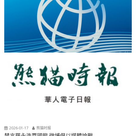
2026-01-17
熊猫时报
禁言羅永浩賈國龍 微博倡以媒體論戰