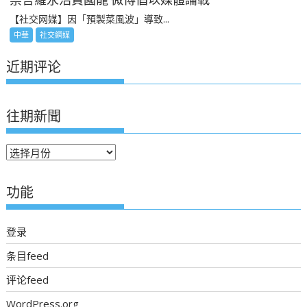
【社交网媒】因「預製菜風波」導致...
中華
社交網媒
近期评论
往期新聞
往
期
新
功能
聞
登录
条目feed
评论feed
WordPress.org