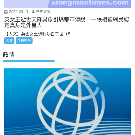
2022-09-13
熊猫时报
英女王逝世天降異象引爆都市傳說 一張相被網民認
定真身是外星人
【人文】英國女王伊利沙白二世（E...
人文
今日點擊
政情