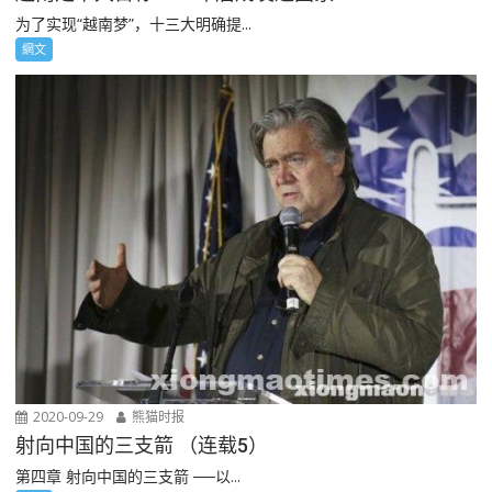
为了实现“越南梦”，十三大明确提...
網文
2020-09-29
熊猫时报
射向中国的三支箭 （连载5）
第四章 射向中国的三支箭 ──以...