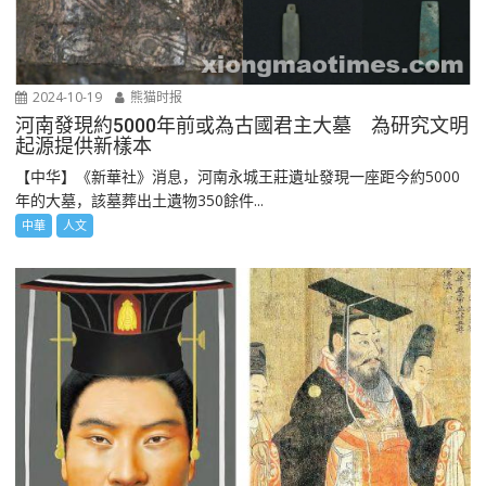
2024-10-19
熊猫时报
河南發現約5000年前或為古國君主大墓 為研究文明
起源提供新樣本
【中华】《新華社》消息，河南永城王莊遺址發現一座距今約5000
年的大墓，該墓葬出土遺物350餘件...
中華
人文