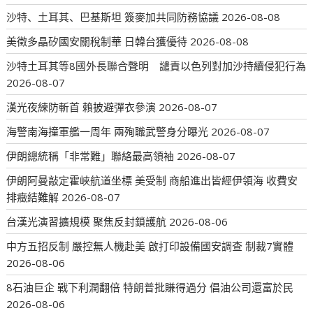
沙特、土耳其、巴基斯坦 簽麥加共同防務協議
2026-08-08
美徵多晶矽國安關稅制華 日韓台獲優待
2026-08-08
沙特土耳其等8國外長聯合聲明 譴責以色列對加沙持續侵犯行為
2026-08-07
漢光夜練防斬首 賴披避彈衣參演
2026-08-07
海警南海撞軍艦一周年 兩殉職武警身分曝光
2026-08-07
伊朗總統稱「非常難」聯絡最高領袖
2026-08-07
伊朗阿曼敲定霍峽航道坐標 美受制 商船進出皆經伊領海 收費安
排癥結難解
2026-08-07
台漢光演習擴規模 聚焦反封鎖護航
2026-08-06
中方五招反制 嚴控無人機赴美 啟打印設備國安調查 制裁7實體
2026-08-06
8石油巨企 戰下利潤翻倍 特朗普批賺得過分 倡油公司還富於民
2026-08-06