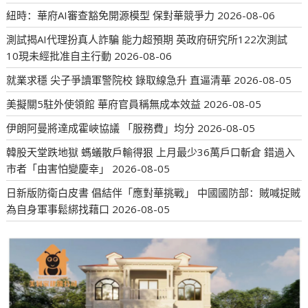
紐時：華府AI審查豁免開源模型 保對華競爭力
2026-08-06
測試揭AI代理扮真人詐騙 能力超預期 英政府研究所122次測試
10現未經批准自主行動
2026-08-06
就業求穩 尖子爭讀軍警院校 錄取線急升 直逼清華
2026-08-05
美擬關5駐外使領館 華府官員稱無成本效益
2026-08-05
伊朗阿曼將達成霍峽協議 「服務費」均分
2026-08-05
韓股天堂跌地獄 螞蟻散戶輸得狠 上月最少36萬戶口斬倉 錯過入
市者「由害怕變慶幸」
2026-08-05
日新版防衛白皮書 倡結伴「應對華挑戰」 中國國防部：賊喊捉賊
為自身軍事鬆綁找藉口
2026-08-05