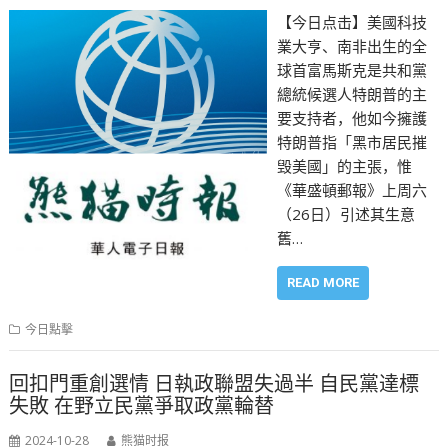
【今日点击】美國科技
業大亨、南非出生的全
球首富馬斯克是共和黨
總統候選人特朗普的主
要支持者，他如今擁護
特朗普指「黑市居民摧
毁美國」的主張，惟
《華盛頓郵報》上周六
（26日）引述其生意
舊…
READ MORE
今日點擊
回扣門重創選情 日執政聯盟失過半 自民黨達標
失敗 在野立民黨爭取政黨輪替
2024-10-28
熊猫时报