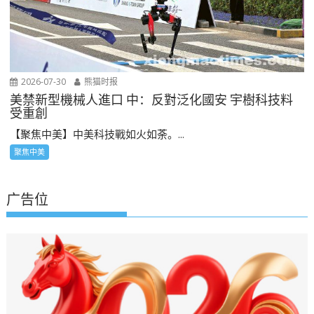
2026-07-30
熊猫时报
美禁新型機械人進口 中：反對泛化國安 宇樹科技料
受重創
【聚焦中美】中美科技戰如火如荼。...
聚焦中美
广告位