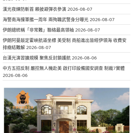
漢光夜練防斬首 賴披避彈衣參演
2026-08-07
海警南海撞軍艦一周年 兩殉職武警身分曝光
2026-08-07
伊朗總統稱「非常難」聯絡最高領袖
2026-08-07
伊朗阿曼敲定霍峽航道坐標 美受制 商船進出皆經伊領海 收費安
排癥結難解
2026-08-07
台漢光演習擴規模 聚焦反封鎖護航
2026-08-06
中方五招反制 嚴控無人機赴美 啟打印設備國安調查 制裁7實體
2026-08-06