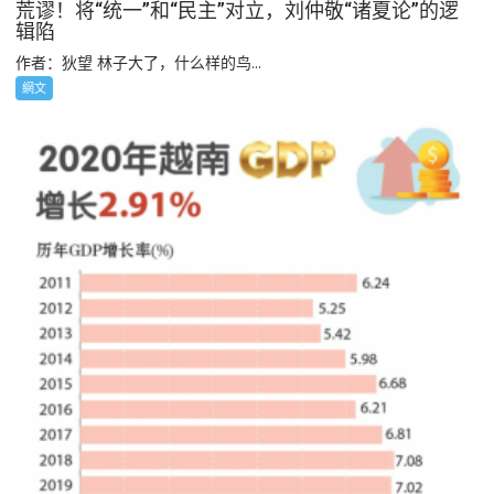
荒谬！将“统一”和“民主”对立，刘仲敬“诸夏论”的逻
辑陷
作者：狄望 林子大了，什么样的鸟...
網文