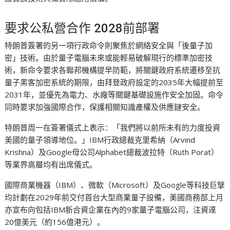
要求公私營合作 2028前部署
特朗普簽署的另一項行政命令則聚焦於網絡安全與「後量子加
密」技術。由於量子電腦未來或能輕易破解現行的標準加密技
術，新命令要求各聯邦機構提早防範，將關鍵政府系統遷移至抗
量子黑客加密系統的期限，由拜登政府設定的2035年大幅提前至
2031年，並優先為電力、水廠等關鍵基礎設施作安全加固。命令
同時要求加強國際合作，保護相關知識產權及供應鏈安全。
特朗普周一在簽署儀式上表示：「我們將以前所未有的力度投資
美國的量子領導地位。」IBM行政總裁克里希納（Arvind
Krishna）及Google母公司Alphabet總裁波拉特（Ruth Porat）
等業界高層均有出席儀式。
國際商業機器（IBM）、微軟（Microsoft）及Google等科技巨擘
均計劃在2029年前交付首台大型商業量子設備，美國商務部上月
亦宣布向包括IBM新合資企業在內的9家量子電腦公司，注資達
20億美元（約156億港元）。