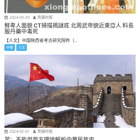
2024-03-29
熊猫时报
鮮卑人面貌 CT掃描揭謎底 北周武帝貌近東亞人 料長
服丹藥中毒死
【人文】中国陜西省考古研究院昨（...
中華
人文
2024-02-01
熊猫时报
習：不能用西方理論解析中華民族史