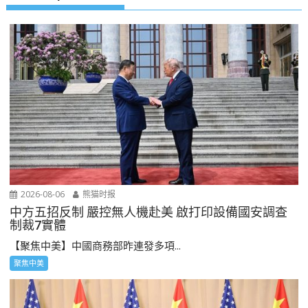
2026-08-06
熊猫时报
中方五招反制 嚴控無人機赴美 啟打印設備國安調查
制裁7實體
【聚焦中美】中國商務部昨連發多項...
聚焦中美