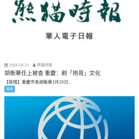
2026-03-21
熊猫时报
胡衡華任上被查 重慶：剷「袍哥」文化
【政情】重慶市長胡衡華3月20日...
政情