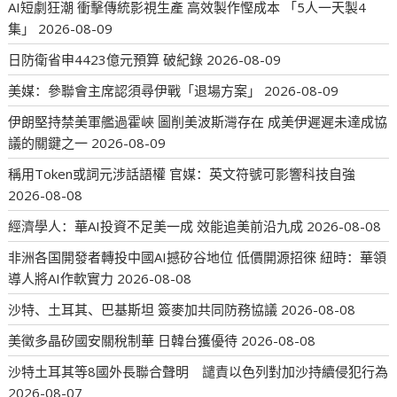
AI短劇狂潮 衝擊傳統影視生產 高效製作慳成本 「5人一天製4
集」
2026-08-09
日防衛省申4423億元預算 破紀錄
2026-08-09
美媒：參聯會主席認須尋伊戰「退場方案」
2026-08-09
伊朗堅持禁美軍艦過霍峽 圖削美波斯灣存在 成美伊遲遲未達成協
議的關鍵之一
2026-08-09
稱用Token或詞元涉話語權 官媒：英文符號可影響科技自強
2026-08-08
經濟學人：華AI投資不足美一成 效能追美前沿九成
2026-08-08
非洲各国開發者轉投中國AI撼矽谷地位 低價開源招徠 紐時：華領
導人將AI作軟實力
2026-08-08
沙特、土耳其、巴基斯坦 簽麥加共同防務協議
2026-08-08
美徵多晶矽國安關稅制華 日韓台獲優待
2026-08-08
沙特土耳其等8國外長聯合聲明 譴責以色列對加沙持續侵犯行為
2026-08-07