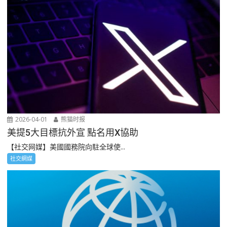
2026-04-01
熊猫时报
美提5大目標抗外宣 點名用X協助
【社交网媒】美國國務院向駐全球使...
社交網媒