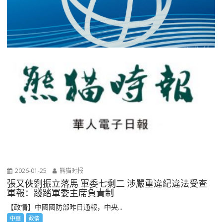
2026-01-25
熊猫时报
張又俠劉振立落馬 軍委七剩二 涉嚴重違紀違法受查
軍報：踐踏軍委主席負責制
【政情】中國國防部昨日通報，中央...
中華
政情