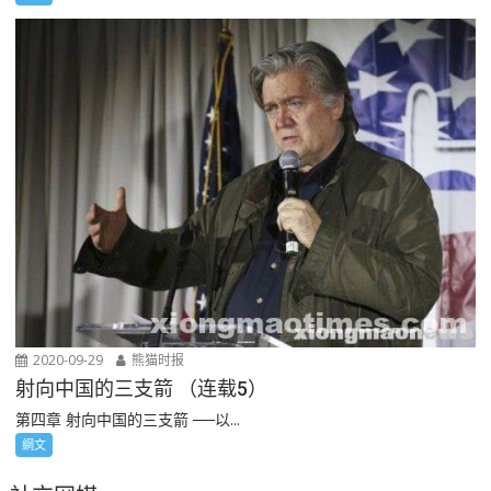
2020-09-29
熊猫时报
射向中国的三支箭 （连载5）
第四章 射向中国的三支箭 ──以...
網文