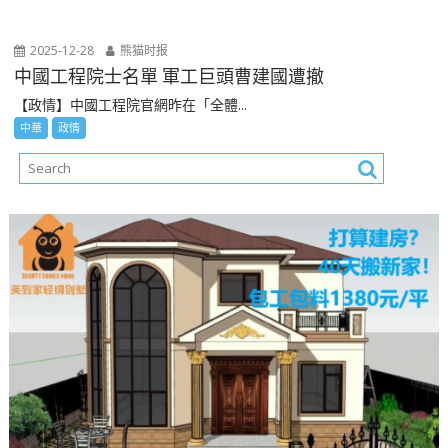
2025-12-28
熊猫时报
中國工程院士名單 軍工巨頭曹建國遭撤
【政情】中國工程院官網昨在「全體...
中華
政情