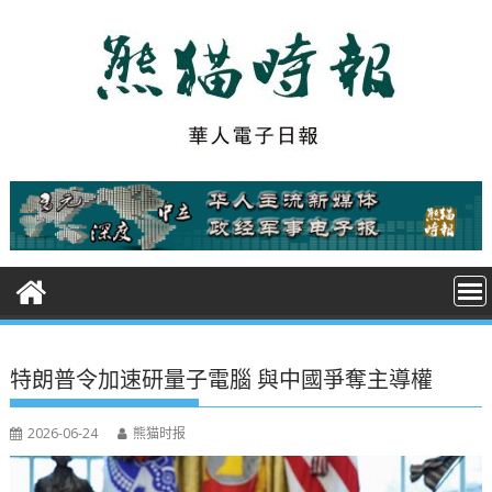
S
k
i
p
t
o
c
o
n
t
e
n
t
特朗普令加速研量子電腦 與中國爭奪主導權
2026-06-24
熊猫时报