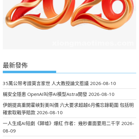
最新發佈
35萬公帑考證莫言家世 人大教授論文惹議
2026-08-10
稱安全隱患 OpenAI叫停AI模型Astra開發
2026-08-10
伊朗提高重開霍峽對美叫價 六大要求超越6月備忘錄範圍 包括明
確索取戰爭賠款
2026-08-10
一人生成AI短劇《歸墟》爆紅 作者：幾秒畫面要用二千字
2026-
08-09