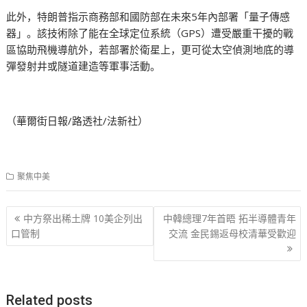
此外，特朗普指示商務部和國防部在未來5年內部署「量子傳感
器」。該技術除了能在全球定位系統（GPS）遭受嚴重干擾的戰
區協助飛機導航外，若部署於衛星上，更可從太空偵測地底的導
彈發射井或隧道建造等軍事活動。
（華爾街日報/路透社/法新社）
聚焦中美
文
中方祭出稀土牌 10美企列出
中韓總理7年首晤 拓半導體青年
章
口管制
交流 金民錫返母校清華受歡迎
导
航
Related posts