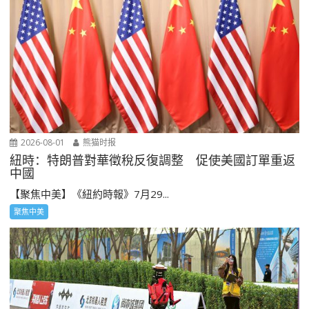
2026-08-01
熊猫时报
紐時：特朗普對華徵稅反復調整 促使美國訂單重返
中國
【聚焦中美】《紐約時報》7月29...
聚焦中美