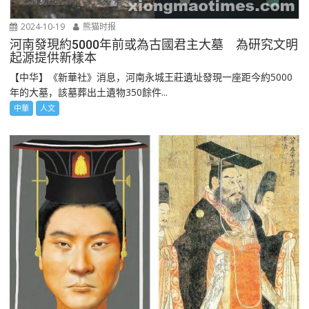
2024-10-19
熊猫时报
河南發現約5000年前或為古國君主大墓 為研究文明
起源提供新樣本
【中华】《新華社》消息，河南永城王莊遺址發現一座距今約5000
年的大墓，該墓葬出土遺物350餘件...
中華
人文