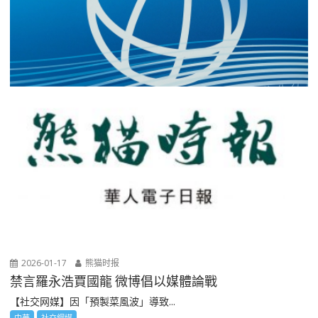
2026-01-17
熊猫时报
禁言羅永浩賈國龍 微博倡以媒體論戰
【社交网媒】因「預製菜風波」導致...
中華
社交網媒