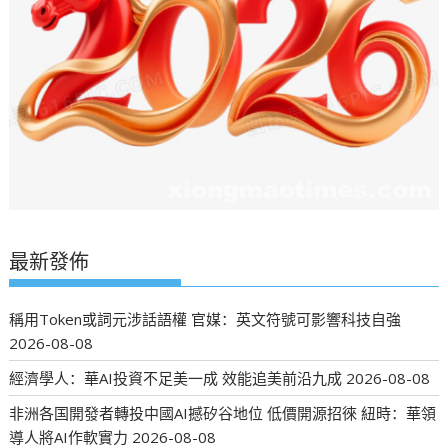
最新發佈
稱用Token或詞元涉話語權 官媒：英文符號可影響科技自強
2026-08-08
經濟學人：華AI投資不足美一成 效能追美前沿九成
2026-08-08
非洲各国開發者轉投中國AI撼矽谷地位 低價開源招徠 紐時：華領
導人將AI作軟實力
2026-08-08