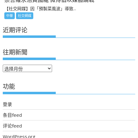
【社交网媒】因「預製菜風波」導致...
中華
社交網媒
近期评论
往期新聞
往
期
新
功能
聞
登录
条目feed
评论feed
WordPress.org