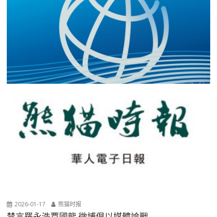
2026-01-17
熊猫时报
禁言羅永浩賈國龍 微博倡以媒體論戰