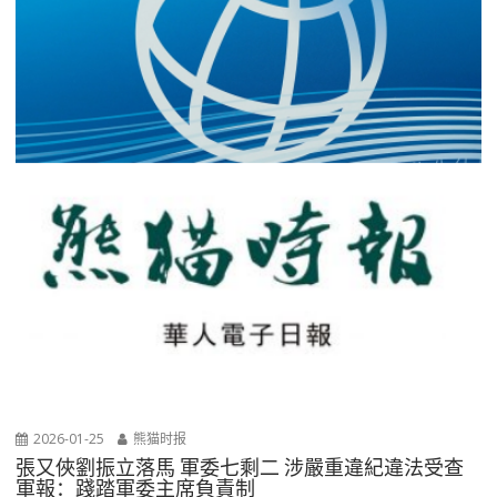
2026-01-25
熊猫时报
張又俠劉振立落馬 軍委七剩二 涉嚴重違紀違法受查
軍報：踐踏軍委主席負責制