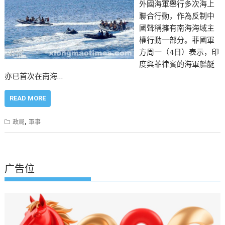
外國海軍舉行多次海上
聯合行動，作為反制中
國聲稱擁有南海海域主
權行動一部分。菲國軍
方周一（4日）表示，印
度與菲律賓的海軍艦艇
亦已首次在南海…
READ MORE
,
政局
軍事
广告位