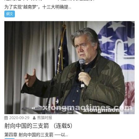
为了实现“越南梦”，十三大明确提...
網文
2020-09-29
熊猫时报
射向中国的三支箭 （连载5）
第四章 射向中国的三支箭 ──以...