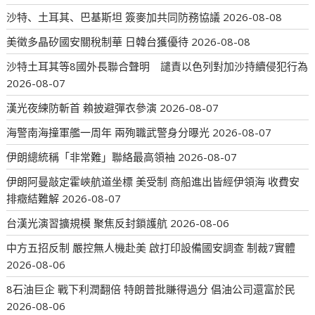
沙特、土耳其、巴基斯坦 簽麥加共同防務協議
2026-08-08
美徵多晶矽國安關稅制華 日韓台獲優待
2026-08-08
沙特土耳其等8國外長聯合聲明 譴責以色列對加沙持續侵犯行為
2026-08-07
漢光夜練防斬首 賴披避彈衣參演
2026-08-07
海警南海撞軍艦一周年 兩殉職武警身分曝光
2026-08-07
伊朗總統稱「非常難」聯絡最高領袖
2026-08-07
伊朗阿曼敲定霍峽航道坐標 美受制 商船進出皆經伊領海 收費安
排癥結難解
2026-08-07
台漢光演習擴規模 聚焦反封鎖護航
2026-08-06
中方五招反制 嚴控無人機赴美 啟打印設備國安調查 制裁7實體
2026-08-06
8石油巨企 戰下利潤翻倍 特朗普批賺得過分 倡油公司還富於民
2026-08-06