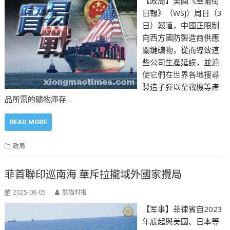
【政局】美國《華爾街
日報》（WSJ）周日（3
日）報道，中國正限制
向西方國防製造商供應
關鍵礦物，從而導致這
些公司生產延誤，並迫
使它們在世界各地搜尋
製造子彈以至戰機等產
品所需的礦物庫存…
READ MORE
政局
菲首聯印巡南海 華斥拉攏域外國家攪局
2025-08-05
熊猫时报
【军事】菲律賓自2023
年底起與美國、日本等