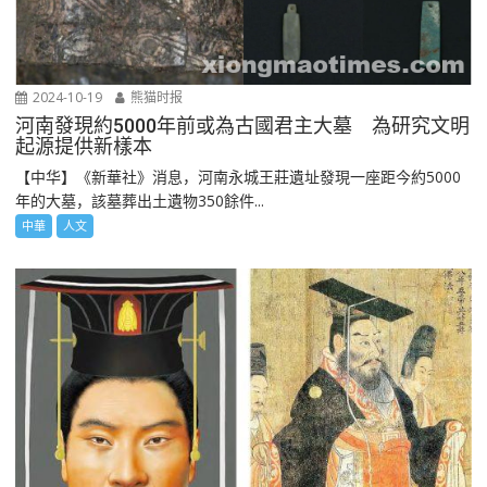
2024-10-19
熊猫时报
河南發現約5000年前或為古國君主大墓 為研究文明
起源提供新樣本
【中华】《新華社》消息，河南永城王莊遺址發現一座距今約5000
年的大墓，該墓葬出土遺物350餘件...
中華
人文