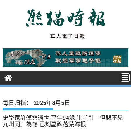
S
k
i
p
t
o
c
o
n
t
e
n
t
每日归档：
2025年8月5日
史學家許倬雲逝世 享年94歲 生前引「但悲不見
九州同」為憾 已刻墓碑落葉歸根