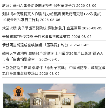
紐時：華府AI審查豁免開源模型 保對華競爭力
2026-08-06
測試揭AI代理扮真人詐騙 能力超預期 英政府研究所122次測試
10現未經批准自主行動
2026-08-06
就業求穩 尖子爭讀軍警院校 錄取線急升 直逼清華
2026-08-05
美擬關5駐外使領館 華府官員稱無成本效益
2026-08-05
伊朗阿曼將達成霍峽協議 「服務費」均分
2026-08-05
韓股天堂跌地獄 螞蟻散戶輸得狠 上月最少36萬戶口斬倉 錯過入
市者「由害怕變慶幸」
2026-08-05
日新版防衛白皮書 倡結伴「應對華挑戰」 中國國防部：賊喊捉賊
為自身軍事鬆綁找藉口
2026-08-05