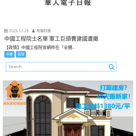
2025-12-28
熊猫时报
中國工程院士名單 軍工巨頭曹建國遭撤
【政情】中國工程院官網昨在「全體...
中華
政情