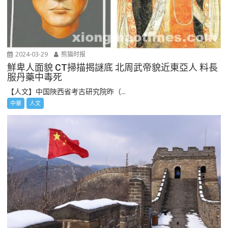
2024-03-29
熊猫时报
鮮卑人面貌 CT掃描揭謎底 北周武帝貌近東亞人 料長
服丹藥中毒死
【人文】中国陜西省考古研究院昨（...
中華
人文