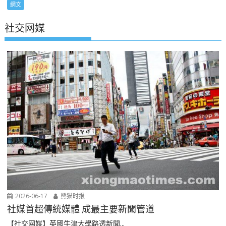
網文
社交网媒
2026-06-17
熊猫时报
社媒首超傳統媒體 成最主要新聞管道
【社交网媒】英國牛津大學路透新聞...