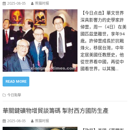
2025-08-05
熊猫时报
【今日点击】華文世界
深具影響力的史學家許
倬雲，周一（4日）在美
國匹茲堡離世，享年94
歲。許倬雲成長於抗戰
烽火，移居台灣，中年
定居美國任教歷史，他
從世界看中國，再從中
國看世界，以其獨…
READ MORE
今日點擊
華關鍵礦物增貿談籌碼 掣肘西方國防生產
2025-08-05
熊猫时报