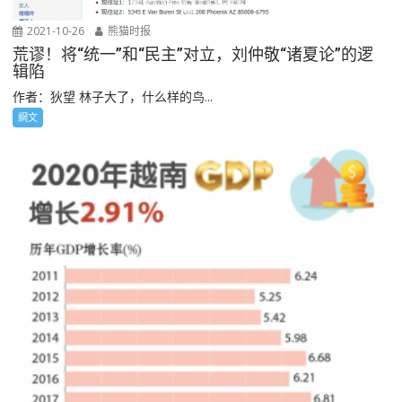
2021-10-26
熊猫时报
荒谬！将“统一”和“民主”对立，刘仲敬“诸夏论”的逻
辑陷
作者：狄望 林子大了，什么样的鸟...
網文