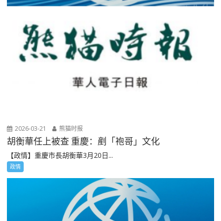
2026-03-21
熊猫时报
胡衡華任上被查 重慶：剷「袍哥」文化
【政情】重慶市長胡衡華3月20日...
政情