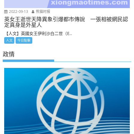
2022-09-13
熊猫时报
英女王逝世天降異象引爆都市傳說 一張相被網民認
定真身是外星人
【人文】英國女王伊利沙白二世（E...
人文
今日點擊
政情