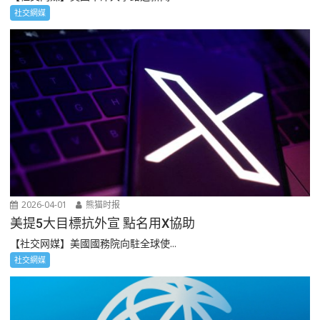
社交網媒
2026-04-01
熊猫时报
美提5大目標抗外宣 點名用X協助
【社交网媒】美國國務院向駐全球使...
社交網媒