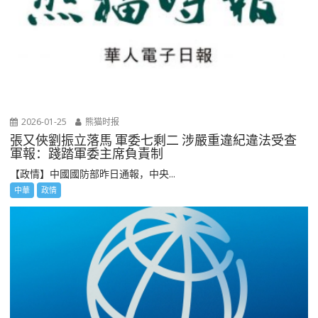
2026-01-25
熊猫时报
張又俠劉振立落馬 軍委七剩二 涉嚴重違紀違法受查
軍報：踐踏軍委主席負責制
【政情】中國國防部昨日通報，中央...
中華
政情