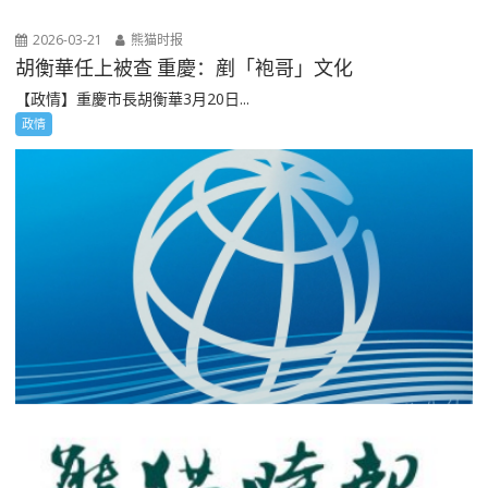
2026-03-21
熊猫时报
胡衡華任上被查 重慶：剷「袍哥」文化
【政情】重慶市長胡衡華3月20日...
政情