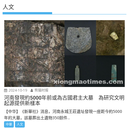
人文
2024-10-19
熊猫时报
河南發現約5000年前或為古國君主大墓 為研究文明
起源提供新樣本
【中华】《新華社》消息，河南永城王莊遺址發現一座距今約5000
年的大墓，該墓葬出土遺物350餘件...
中華
人文