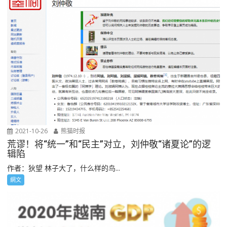
2021-10-26
熊猫时报
荒谬！将“统一”和“民主”对立，刘仲敬“诸夏论”的逻
辑陷
作者：狄望 林子大了，什么样的鸟...
網文