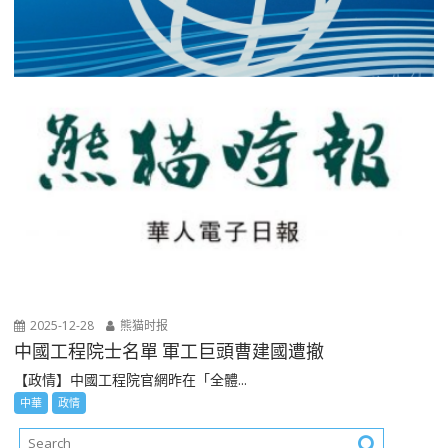
2025-12-28
熊猫时报
中國工程院士名單 軍工巨頭曹建國遭撤
【政情】中國工程院官網昨在「全體...
中華
政情