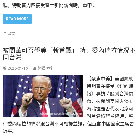
艘。特朗普周四接受霍士新聞訪問時，重申…
READ MORE
政局
被問華可否學美「斬首戰」 特：委內瑞拉情况不
同台灣
2026-01-10
熊猫时报
【聚焦中美】美國總統
特朗普在接受《紐約時
報》專訪時談到台灣問
題，被問到美國入侵委
內瑞拉是否代表北京可
對台灣照辦煮碗時，堅
稱委內瑞拉的情况跟台灣不可相提並論，但直言中國國家主席習
近平…