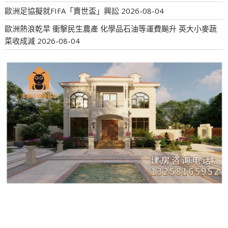
歐洲足協擬就FIFA「賣世盃」興訟
2026-08-04
歐洲熱浪乾旱 衝擊民生農產 化學品石油等運費飈升 英大小麥蔬
菜收成減
2026-08-04