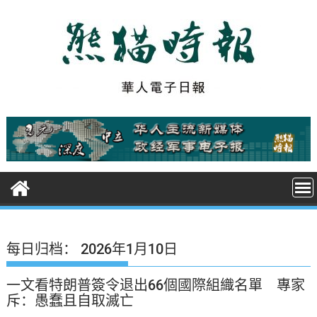
S
k
i
p
t
o
c
o
n
t
e
n
t
每日归档：
2026年1月10日
一文看特朗普簽令退出66個國際組織名單 專家
斥：愚蠢且自取滅亡