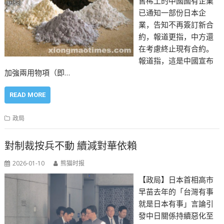
售稀土的中國國有企業
已通知一部份日本企
業，告知不再簽訂新合
約，報道更指，中方還
在考慮終止現有合約。
報道指，這是中國宣布
加強兩用物項（即…
READ MORE
政局
對制裁按兵不動 續減對華依賴
2026-01-10
熊猫时报
【政局】日本首相高市
早苗去年的「台灣有事
就是日本有事」言論引
發中日關係持續惡化至