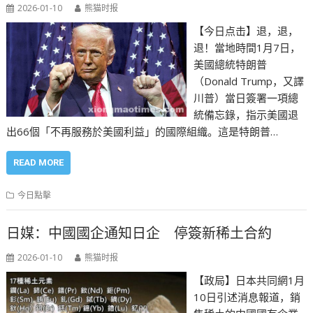
2026-01-10
熊猫时报
【今日点击】退，退，
退！當地時間1月7日，
美國總統特朗普
（Donald Trump，又譯
川普）當日簽署一項總
統備忘錄，指示美國退
出66個「不再服務於美國利益」的國際組織。這是特朗普…
READ MORE
今日點擊
日媒：中國國企通知日企 停簽新稀土合約
2026-01-10
熊猫时报
【政局】日本共同網1月
10日引述消息報道，銷