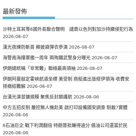
最新發佈
沙特土耳其等8國外長聯合聲明 譴責以色列對加沙持續侵犯行為
2026-08-07
漢光夜練防斬首 賴披避彈衣參演
2026-08-07
海警南海撞軍艦一周年 兩殉職武警身分曝光
2026-08-07
伊朗總統稱「非常難」聯絡最高領袖
2026-08-07
伊朗阿曼敲定霍峽航道坐標 美受制 商船進出皆經伊領海 收費安
排癥結難解
2026-08-07
台漢光演習擴規模 聚焦反封鎖護航
2026-08-06
中方五招反制 嚴控無人機赴美 啟打印設備國安調查 制裁7實體
2026-08-06
8石油巨企 戰下利潤翻倍 特朗普批賺得過分 倡油公司還富於民
2026-08-06