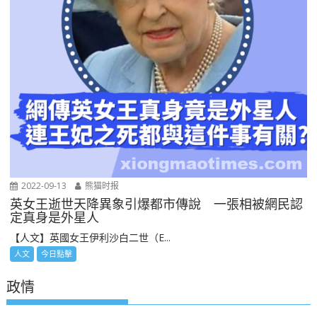
2022-09-13
熊猫时报
英女王逝世天降異象引爆都市傳說 一張相被網民認
定真身是外星人
【人文】英國女王伊利沙白二世（E...
人文
今日點擊
政情