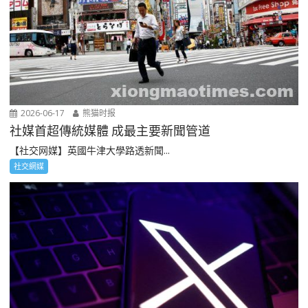
2026-06-17
熊猫时报
社媒首超傳統媒體 成最主要新聞管道
【社交网媒】英國牛津大學路透新聞...
社交網媒