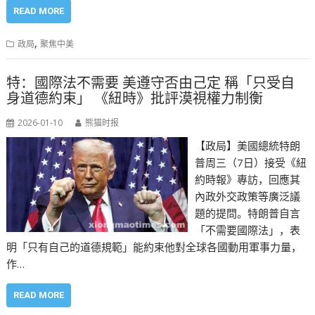
READ MORE
,
政局
聚焦中美
特：國際法不需要 美遵守否由己定 稱「只受自
身道德約束」 《紐時》批評漠視權力制衡
2026-01-10
熊猫时报
【政局】美國總統特朗
普周三（7日）接受《紐
約時報》專訪，回應其
內政外交政策等廣泛議
題的提問。特朗普自言
「不需要國際法」，表
明「只有自己的道德規範」能約束他對全球各國動用軍事力量，
作…
READ MORE