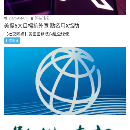
2026-04-01
熊猫时报
美提5大目標抗外宣 點名用X協助
【社交网媒】美國國務院向駐全球使...
社交網媒