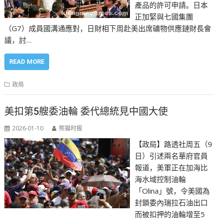
產品的許可申請。日本
正加緊與七國集團
（G7）成員國溝通應對，日財相下周赴美出席礦物供應鏈財長會
議，討…
READ MORE
政局
美扣第5艘委油輪 委代總統見中國大使
2026-01-10
熊猫时报
【政局】路透社周五（9
日）引述兩名華府官員
報道，美軍正在加海比
海水域控制油輪
「Olina」號，令美國為
封鎖委內瑞拉石油出口
而被扣押的油輪增至5