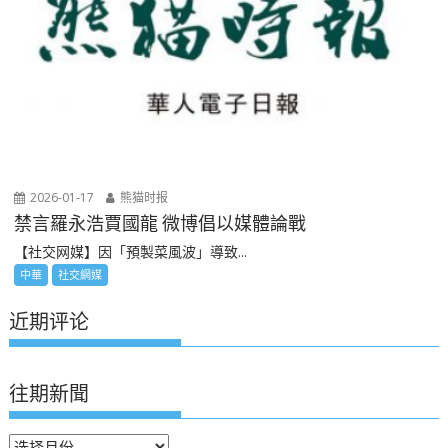
2026-01-17
熊猫时报
禁言羅永浩賈國龍 微博倡以媒體論戰
【社交网媒】因「預製菜風波」導致...
中華
社交網媒
近期评论
往期新聞
往