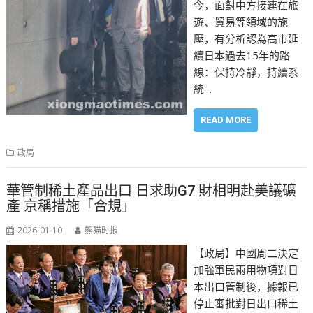
今，面對中方接連在旅
遊、貿易等領域的施
壓，有分析認為高市延
續日本過去15年的路
線：保持冷靜，持續系
統…
READ MORE
政局
華管制稀土產品出口 日求助G7 財相明赴美議礦
產 京稱措施「合規」
2026-01-10
熊猫时报
【政局】中國周二決定
加強軍民兩用物項對日
本出口管制後，據報已
停止審批對日出口稀土