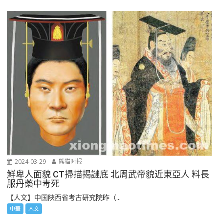
2024-03-29
熊猫时报
鮮卑人面貌 CT掃描揭謎底 北周武帝貌近東亞人 料長
服丹藥中毒死
【人文】中国陜西省考古研究院昨（...
中華
人文