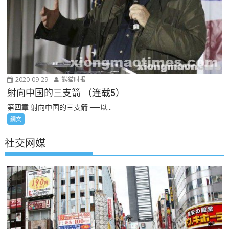
2020-09-29
熊猫时报
射向中国的三支箭 （连载5）
第四章 射向中国的三支箭 ──以...
網文
社交网媒