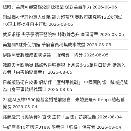
紐時：華府AI審查豁免開源模型 保對華競爭力
2026-08-06
測試揭AI代理扮真人詐騙 能力超預期 英政府研究所122次測試
10現未經批准自主行動
2026-08-06
就業求穩 尖子爭讀軍警院校 錄取線急升 直逼清華
2026-08-05
美擬關5駐外使領館 華府官員稱無成本效益
2026-08-05
伊朗阿曼將達成霍峽協議 「服務費」均分
2026-08-05
韓股天堂跌地獄 螞蟻散戶輸得狠 上月最少36萬戶口斬倉 錯過入
市者「由害怕變慶幸」
2026-08-05
日新版防衛白皮書 倡結伴「應對華挑戰」 中國國防部：賊喊捉賊
為自身軍事鬆綁找藉口
2026-08-05
24歲AI股神3500億基金婚禮前爆倉 未婚妻是Anthropic總裁幕
僚長
2026-08-04
路蘭赴京《奧德賽》首映 主持「屈膝」訪談捱轟
2026-08-04
牛蛙產業10年增速318% 學者倡「強檢」保質素
2026-08-04