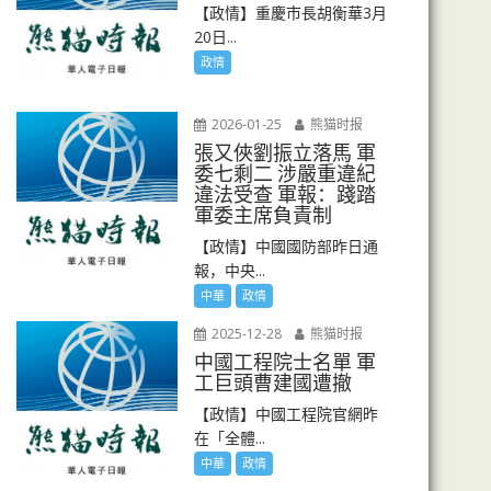
【政情】重慶市長胡衡華3月
20日...
政情
2026-01-25
熊猫时报
張又俠劉振立落馬 軍
委七剩二 涉嚴重違紀
違法受查 軍報：踐踏
軍委主席負責制
【政情】中國國防部昨日通
報，中央...
中華
政情
2025-12-28
熊猫时报
中國工程院士名單 軍
工巨頭曹建國遭撤
【政情】中國工程院官網昨
在「全體...
中華
政情