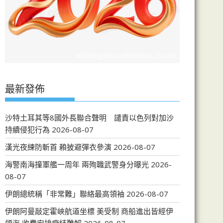
最新發佈
沙特土耳其等8國外長聯合聲明 譴責以色列對加沙
持續侵犯行為
2026-08-07
漢光夜練防斬首 賴披避彈衣參演
2026-08-07
海警南海撞軍艦一周年 兩殉職武警身分曝光
2026-
08-07
伊朗總統稱「非常難」聯絡最高領袖
2026-08-07
伊朗阿曼敲定霍峽航道坐標 美受制 商船進出皆經伊