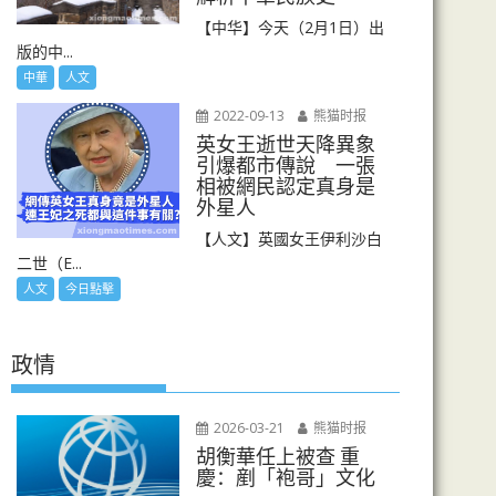
【中华】今天（2月1日）出
版的中...
中華
人文
2022-09-13
熊猫时报
英女王逝世天降異象
引爆都市傳說 一張
相被網民認定真身是
外星人
【人文】英國女王伊利沙白
二世（E...
人文
今日點擊
政情
2026-03-21
熊猫时报
胡衡華任上被查 重
慶：剷「袍哥」文化