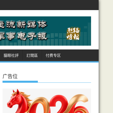
列對加沙持續侵犯行為
漢光夜練防斬首 賴披避彈衣參演
海警南海撞
貓眼社評
訂閲區
付费专区
广告位