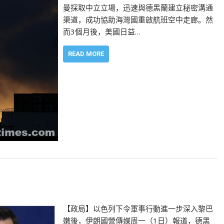
曼採取中立立場，迅速與德黑蘭建立秘密溝通
渠道，成功協助海灣國重啟航班空中走廊。然
而3個月後，美國日益…
READ MORE
」
【政局】以色列下令軍事行動進一步深入黎巴
嫩後，伊朗國營傳媒周一（1日）報道，德黑