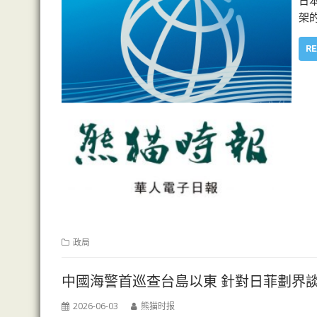
日
架
RE
政局
中國海警首巡查台島以東 針對日菲劃界
2026-06-03
熊猫时报