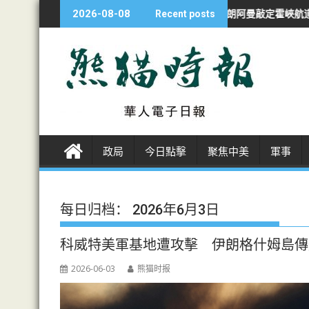
S
常難」聯絡最高領袖
伊朗阿曼敲定霍峽航道坐標 美受制 商船進出皆經
2026-08-08
Recent posts
k
i
p
t
o
c
o
n
政局
今日點擊
聚焦中美
軍事
t
e
n
t
每日归档：
2026年6月3日
科威特美軍基地遭攻擊 伊朗格什姆島傳
2026-06-03
熊猫时报