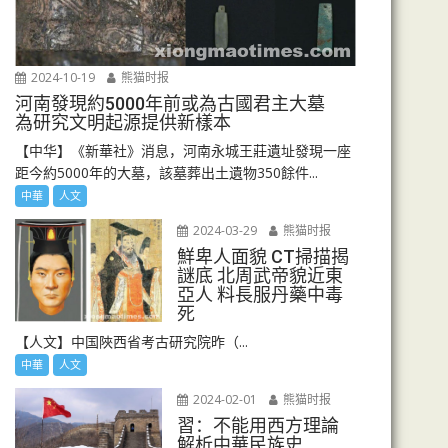
2024-10-19
熊猫时报
河南發現約5000年前或為古國君主大墓
為研究文明起源提供新樣本
【中华】《新華社》消息，河南永城王莊遺址發現一座
距今約5000年的大墓，該墓葬出土遺物350餘件...
中華
人文
2024-03-29
熊猫时报
鮮卑人面貌 CT掃描揭
謎底 北周武帝貌近東
亞人 料長服丹藥中毒
死
【人文】中国陜西省考古研究院昨（...
中華
人文
2024-02-01
熊猫时报
習：不能用西方理論
解析中華民族史