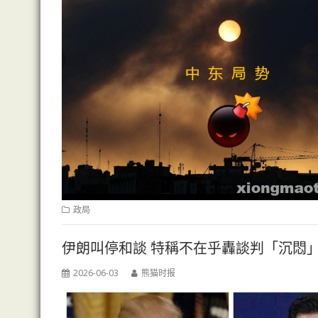
政局
伊朗叫停和談 特稱不在乎轟談判「沉悶
2026-06-03
熊猫时报