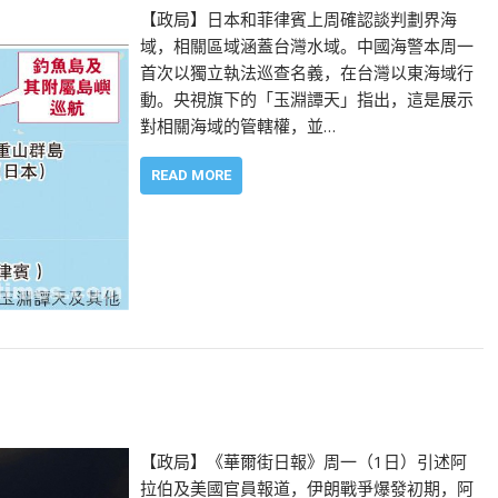
【政局】日本和菲律賓上周確認談判劃界海
域，相關區域涵蓋台灣水域。中國海警本周一
首次以獨立執法巡查名義，在台灣以東海域行
動。央視旗下的「玉淵譚天」指出，這是展示
對相關海域的管轄權，並…
READ MORE
【政局】《華爾街日報》周一（1日）引述阿
拉伯及美國官員報道，伊朗戰爭爆發初期，阿