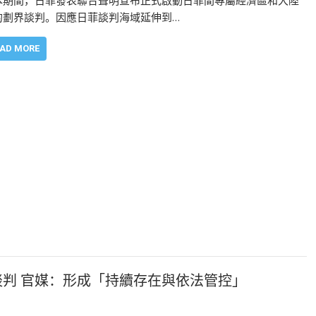
本期間，日菲發表聯合聲明宣布正式啟動日菲間專屬經濟區和大陸
的劃界談判。因應日菲談判海域延伸到…
AD MORE
談判 官媒：形成「持續存在與依法管控」