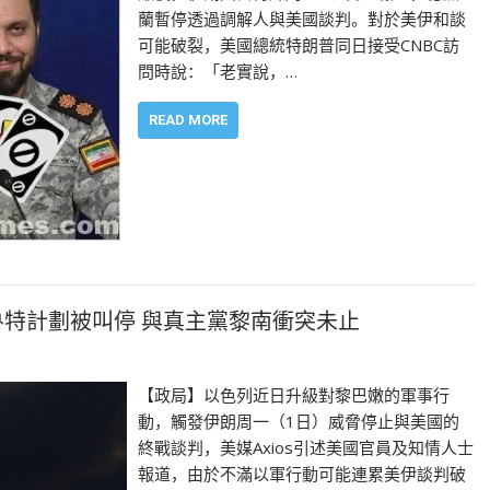
蘭暫停透過調解人與美國談判。對於美伊和談
可能破裂，美國總統特朗普同日接受CNBC訪
問時說：「老實說，…
READ MORE
魯特計劃被叫停 與真主黨黎南衝突未止
【政局】以色列近日升級對黎巴嫩的軍事行
動，觸發伊朗周一（1日）威脅停止與美國的
終戰談判，美媒Axios引述美國官員及知情人士
報道，由於不滿以軍行動可能連累美伊談判破