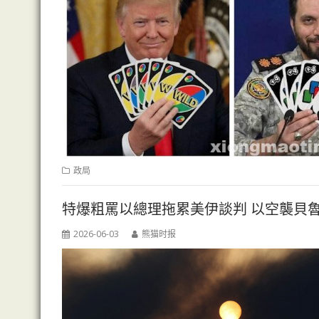
政局
特爆粗罵以總理拖累美伊談判 以空襲貝
2026-06-03
熊猫时报