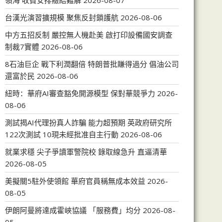
領海 收費安排癥結難解
2026-08-07
台漢光演習擴規模 聚焦反封鎖護航
2026-08-06
中方五招反制 嚴控無人機赴美 啟打印設備國安調查
制裁7實體
2026-08-06
8石油巨企 戰下利潤翻倍 特朗普批賺得過分 倡油公司
還富於民
2026-08-06
紐時：華府AI審查豁免開源模型 保對華競爭力
2026-
08-06
測試揭AI代理扮真人詐騙 能力超預期 英政府研究所
122次測試 10現未經批准自主行動
2026-08-06
就業求穩 尖子爭讀軍警院校 錄取線急升 直逼清華
2026-08-05
美擬關5駐外使領館 華府官員稱無成本效益
2026-
08-05
伊朗阿曼將達成霍峽協議 「服務費」均分
2026-08-