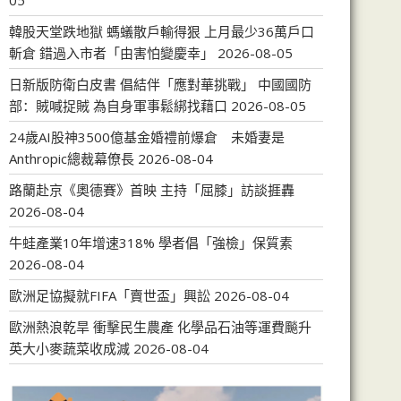
05
韓股天堂跌地獄 螞蟻散戶輸得狠 上月最少36萬戶口
斬倉 錯過入市者「由害怕變慶幸」
2026-08-05
日新版防衛白皮書 倡結伴「應對華挑戰」 中國國防
部：賊喊捉賊 為自身軍事鬆綁找藉口
2026-08-05
24歲AI股神3500億基金婚禮前爆倉 未婚妻是
Anthropic總裁幕僚長
2026-08-04
路蘭赴京《奧德賽》首映 主持「屈膝」訪談捱轟
2026-08-04
牛蛙產業10年增速318% 學者倡「強檢」保質素
2026-08-04
歐洲足協擬就FIFA「賣世盃」興訟
2026-08-04
歐洲熱浪乾旱 衝擊民生農產 化學品石油等運費飈升
英大小麥蔬菜收成減
2026-08-04