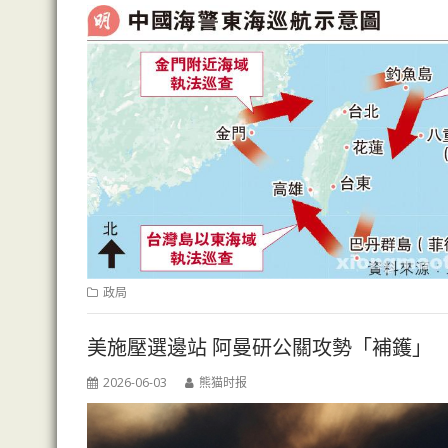
政局
美施壓選邊站 阿曼研公關攻勢「補鑊」
2026-06-03
熊猫时报