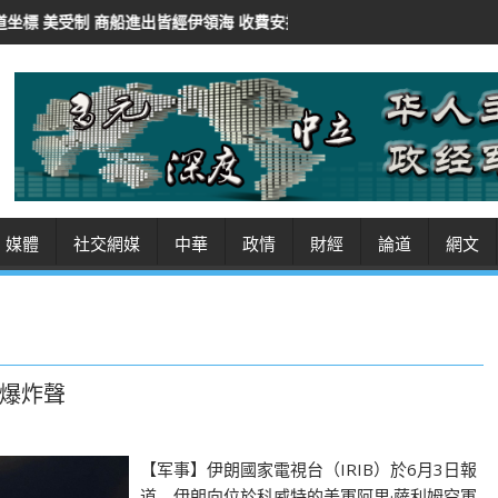
伊領海 收費安排癥結難解
沙特土耳其等8國外長聯合聲明 譴責以色
媒體
社交網媒
中華
政情
財經
論道
網文
爆炸聲
【军事】伊朗國家電視台（IRIB）於6月3日報
道，伊朗向位於科威特的美軍阿里·薩利姆空軍