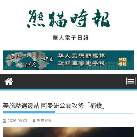
S
k
i
p
t
o
c
o
n
t
e
n
t
美施壓選邊站 阿曼研公關攻勢「補鑊」
2026-06-03
熊猫时报