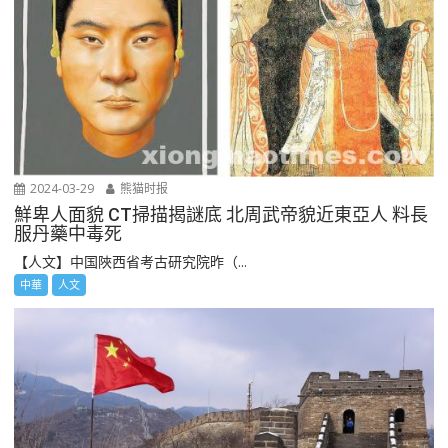
2024-03-29
熊猫时报
鮮卑人面貌 CT掃描揭謎底 北周武帝貌近東亞人 料長
服丹藥中毒死
【人文】中国陜西省考古研究院昨（...
中華
人文