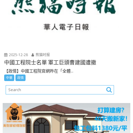
2025-12-28
熊猫时报
中國工程院士名單 軍工巨頭曹建國遭撤
【政情】中國工程院官網昨在「全體...
中華
政情