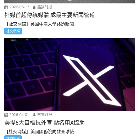
2026-06-17
熊猫时报
社媒首超傳統媒體 成最主要新聞管道
【社交网媒】英國牛津大學路透新聞...
社交網媒
2026-04-01
熊猫时报
美提5大目標抗外宣 點名用X協助
【社交网媒】美國國務院向駐全球使...
社交網媒