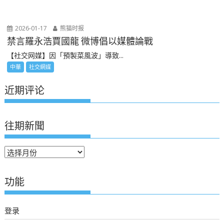
2026-01-17
熊猫时报
禁言羅永浩賈國龍 微博倡以媒體論戰
【社交网媒】因「預製菜風波」導致...
中華
社交網媒
近期评论
往期新聞
往
期
新
功能
聞
登录