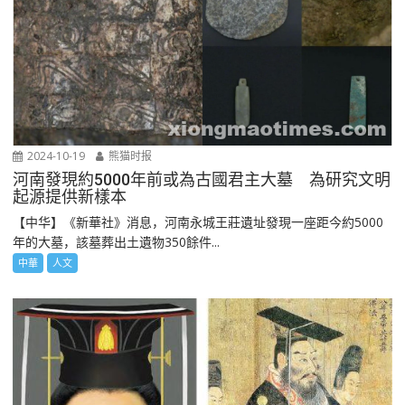
2024-10-19
熊猫时报
河南發現約5000年前或為古國君主大墓 為研究文明
起源提供新樣本
【中华】《新華社》消息，河南永城王莊遺址發現一座距今約5000
年的大墓，該墓葬出土遺物350餘件...
中華
人文