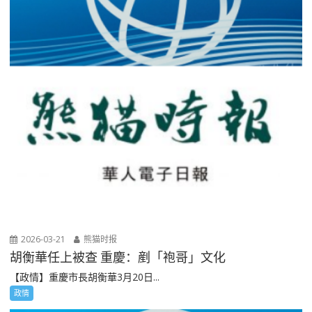
2026-03-21
熊猫时报
胡衡華任上被查 重慶：剷「袍哥」文化
【政情】重慶市長胡衡華3月20日...
政情