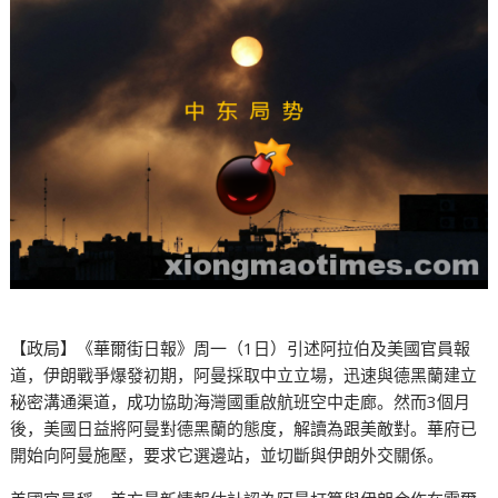
【政局】《華爾街日報》周一（1日）引述阿拉伯及美國官員報
道，伊朗戰爭爆發初期，阿曼採取中立立場，迅速與德黑蘭建立
秘密溝通渠道，成功協助海灣國重啟航班空中走廊。然而3個月
後，美國日益將阿曼對德黑蘭的態度，解讀為跟美敵對。華府已
開始向阿曼施壓，要求它選邊站，並切斷與伊朗外交關係。