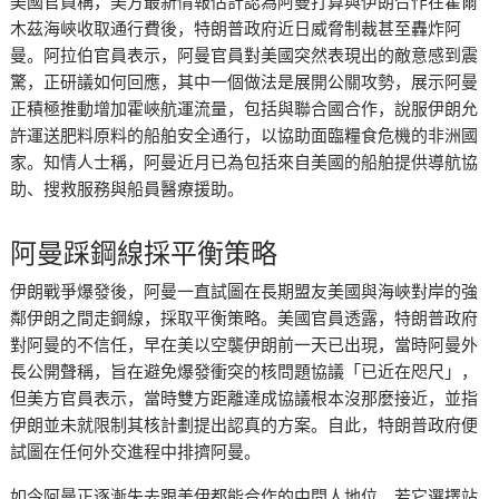
美國官員稱，美方最新情報估計認為阿曼打算與伊朗合作在霍爾
木茲海峽收取通行費後，特朗普政府近日威脅制裁甚至轟炸阿
曼。阿拉伯官員表示，阿曼官員對美國突然表現出的敵意感到震
驚，正研議如何回應，其中一個做法是展開公關攻勢，展示阿曼
正積極推動增加霍峽航運流量，包括與聯合國合作，說服伊朗允
許運送肥料原料的船舶安全通行，以協助面臨糧食危機的非洲國
家。知情人士稱，阿曼近月已為包括來自美國的船舶提供導航協
助、搜救服務與船員醫療援助。
阿曼踩鋼線採平衡策略
伊朗戰爭爆發後，阿曼一直試圖在長期盟友美國與海峽對岸的強
鄰伊朗之間走鋼線，採取平衡策略。美國官員透露，特朗普政府
對阿曼的不信任，早在美以空襲伊朗前一天已出現，當時阿曼外
長公開聲稱，旨在避免爆發衝突的核問題協議「已近在咫尺」，
但美方官員表示，當時雙方距離達成協議根本沒那麼接近，並指
伊朗並未就限制其核計劃提出認真的方案。自此，特朗普政府便
試圖在任何外交進程中排擠阿曼。
如今阿曼正逐漸失去跟美伊都能合作的中間人地位，若它選擇站