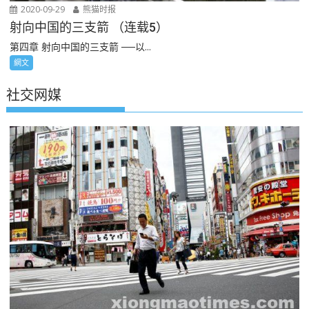
2020-09-29
熊猫时报
射向中国的三支箭 （连载5）
第四章 射向中国的三支箭 ──以...
網文
社交网媒