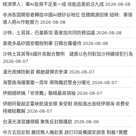
經濟學人：華AI投資不足美一成 效能追美前沿九成
2026-08-08
非洲各国開發者轉投中國AI撼矽谷地位 低價開源招徠 紐時：華領
導人將AI作軟實力
2026-08-08
沙特、土耳其、巴基斯坦 簽麥加共同防務協議
2026-08-08
美徵多晶矽國安關稅制華 日韓台獲優待
2026-08-08
沙特土耳其等8國外長聯合聲明 譴責以色列對加沙持續侵犯行為
2026-08-07
漢光夜練防斬首 賴披避彈衣參演
2026-08-07
海警南海撞軍艦一周年 兩殉職武警身分曝光
2026-08-07
伊朗總統稱「非常難」聯絡最高領袖
2026-08-07
伊朗阿曼敲定霍峽航道坐標 美受制 商船進出皆經伊領海 收費安
排癥結難解
2026-08-07
台漢光演習擴規模 聚焦反封鎖護航
2026-08-06
中方五招反制 嚴控無人機赴美 啟打印設備國安調查 制裁7實體