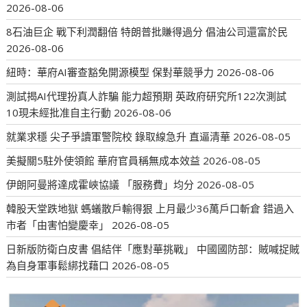
2026-08-06
8石油巨企 戰下利潤翻倍 特朗普批賺得過分 倡油公司還富於民
2026-08-06
紐時：華府AI審查豁免開源模型 保對華競爭力
2026-08-06
測試揭AI代理扮真人詐騙 能力超預期 英政府研究所122次測試
10現未經批准自主行動
2026-08-06
就業求穩 尖子爭讀軍警院校 錄取線急升 直逼清華
2026-08-05
美擬關5駐外使領館 華府官員稱無成本效益
2026-08-05
伊朗阿曼將達成霍峽協議 「服務費」均分
2026-08-05
韓股天堂跌地獄 螞蟻散戶輸得狠 上月最少36萬戶口斬倉 錯過入
市者「由害怕變慶幸」
2026-08-05
日新版防衛白皮書 倡結伴「應對華挑戰」 中國國防部：賊喊捉賊
為自身軍事鬆綁找藉口
2026-08-05