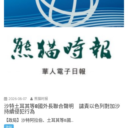
2026-08-07
熊猫时报
沙特土耳其等8國外長聯合聲明 譴責以色列對加沙
持續侵犯行為
【政局】沙特阿拉伯、土耳其等8國...
政局