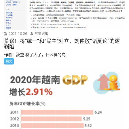
2021-10-26
熊猫时报
荒谬！将“统一”和“民主”对立，刘仲敬“诸夏论”的逻
辑陷
作者：狄望 林子大了，什么样的鸟...
網文