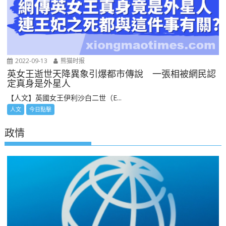
2022-09-13
熊猫时报
英女王逝世天降異象引爆都市傳說 一張相被網民認
定真身是外星人
【人文】英國女王伊利沙白二世（E...
人文
今日點擊
政情