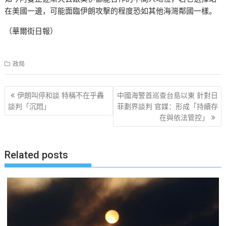
在美國一邊，可能面臨伊朗攻擊的程度恐如其他海灣鄰國一樣。
（華爾街日報）
政局
文
伊朗叫停和談 特稱不在乎轟
中國海警首巡查台島以東 針對日
章
談判「沉悶」
菲劃界談判 官媒：形成「持續存
在與依法管控」
导
航
Related posts