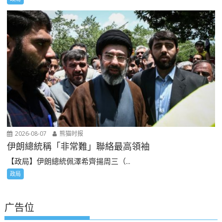
2026-08-07
熊猫时报
伊朗總統稱「非常難」聯絡最高領袖
【政局】伊朗總統佩澤希齊揚周三（...
政局
广告位