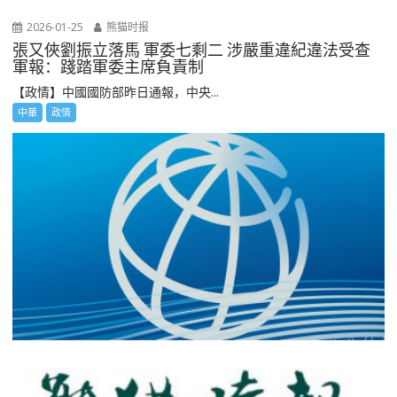
2026-01-25
熊猫时报
張又俠劉振立落馬 軍委七剩二 涉嚴重違紀違法受查
軍報：踐踏軍委主席負責制
【政情】中國國防部昨日通報，中央...
中華
政情