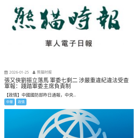
2026-01-25
熊猫时报
張又俠劉振立落馬 軍委七剩二 涉嚴重違紀違法受查
軍報：踐踏軍委主席負責制
【政情】中國國防部昨日通報，中央...
中華
政情