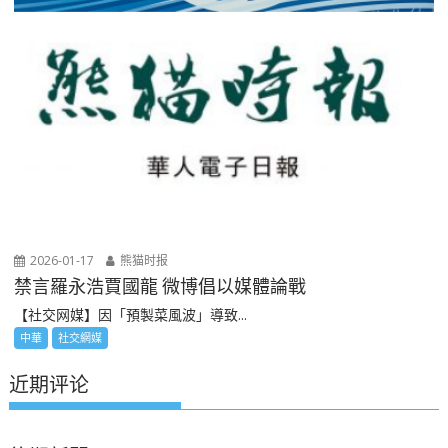
2026-01-17
熊猫时报
禁言羅永浩賈國龍 微博倡以媒體論戰
【社交网媒】因「預製菜風波」導致...
中華
社交網媒
近期评论