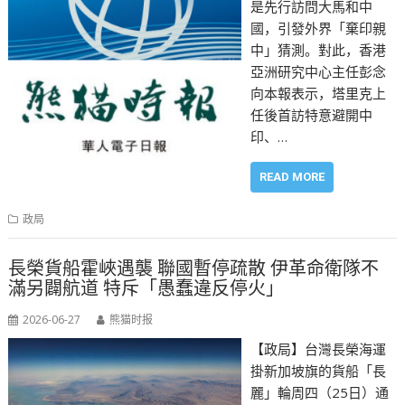
是先行訪問大馬和中
國，引發外界「棄印親
中」猜測。對此，香港
亞洲研究中心主任彭念
向本報表示，塔里克上
任後首訪特意避開中
印、…
READ MORE
政局
長榮貨船霍峽遇襲 聯國暫停疏散 伊革命衛隊不
滿另闢航道 特斥「愚蠢違反停火」
2026-06-27
熊猫时报
【政局】台灣長榮海運
掛新加坡旗的貨船「長
麗」輪周四（25日）通