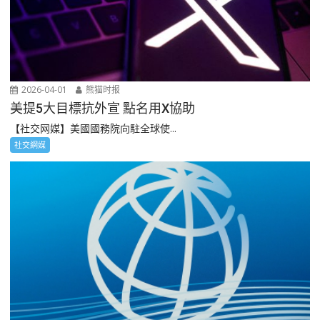
2026-04-01
熊猫时报
美提5大目標抗外宣 點名用X協助
【社交网媒】美國國務院向駐全球使...
社交網媒