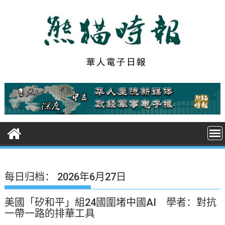
S
k
i
p
t
o
c
o
n
t
e
n
t
每日归档：
2026年6月27日
美國「矽和平」組24國圍堵中國AI 學者：對抗
一帶一路的排華工具