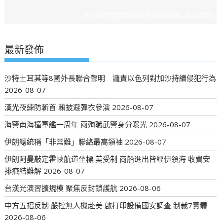
最新發佈
沙特土耳其等8國外長聯合聲明 譴責以色列對加沙持續侵犯行為
2026-08-07
漢光夜練防斬首 賴披避彈衣參演
2026-08-07
海警南海撞軍艦一周年 兩殉職武警身分曝光
2026-08-07
伊朗總統稱「非常難」聯絡最高領袖
2026-08-07
伊朗阿曼敲定霍峽航道坐標 美受制 商船進出皆經伊領海 收費安
排癥結難解
2026-08-07
台漢光演習擴規模 聚焦反封鎖護航
2026-08-06
中方五招反制 嚴控無人機赴美 啟打印設備國安調查 制裁7實體
2026-08-06