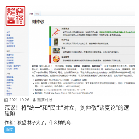
2021-10-26
熊猫时报
荒谬！将“统一”和“民主”对立，刘仲敬“诸夏论”的逻
辑陷
作者：狄望 林子大了，什么样的鸟...
網文