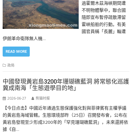
過霍爾木茲海峽期間遭
不明物體擊中，聯合國
隨即宣布暫停疏散滯留
霍峽船舶的行動。有美
國官員稱「長麗」輪遭
伊朗革命衛隊無人機…
READ MORE
政局
中國發現黃岩島3200年珊瑚礁藍洞 將常態化巡護
冀成南海「生態遊學目的地」
2026-06-27
熊猫时报
【今日点击】中國近年通過生態保護強化對與菲律賓有主權爭議
的黃岩島海域管轄。生態環境部昨（25日）召開發布會，公布在
黃岩島發現至少形成3200年的「罕見珊瑚礁藍洞」，未來還將依
據《自…