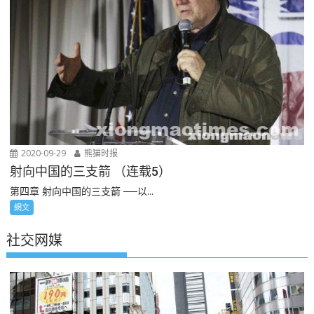
2020-09-29
熊猫时报
射向中国的三支箭 （连载5）
第四章 射向中国的三支箭 ──以...
網文
社交网媒