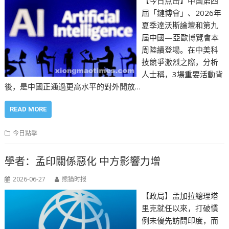
【今日点击】中国第四
屆「鏈博會」、2026年
夏季達沃斯論壇和第九
屆中國—亞歐博覽會本
周陸續登場。在中美科
技競爭激烈之際，分析
人士稱，3場重要活動背
後，是中國正通過更高水平的對外開放…
READ MORE
今日點擊
學者：孟印關係惡化 中方影響力增
2026-06-27
熊猫时报
【政局】孟加拉總理塔
里克就任以來，打破慣
例未優先訪問印度，而