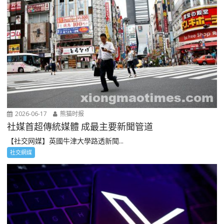
2026-06-17
熊猫时报
社媒首超傳統媒體 成最主要新聞管道
【社交网媒】英國牛津大學路透新聞...
社交網媒