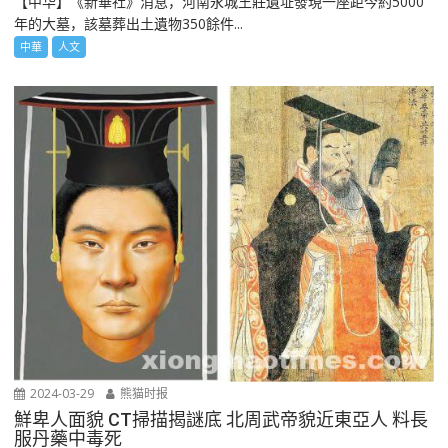
【中华】《新華社》消息，河南永城王莊遺址發現一座距今約5000
年的大墓，該墓葬出土遺物350餘件...
中華
人文
2024-03-29
熊猫时报
鮮卑人面貌 CT掃描揭謎底 北周武帝貌近東亞人 料長
服丹藥中毒死