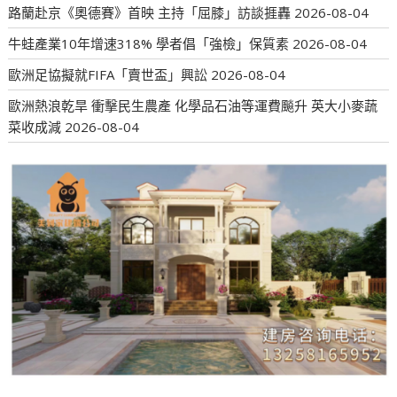
路蘭赴京《奧德賽》首映 主持「屈膝」訪談捱轟
2026-08-04
牛蛙產業10年增速318% 學者倡「強檢」保質素
2026-08-04
歐洲足協擬就FIFA「賣世盃」興訟
2026-08-04
歐洲熱浪乾旱 衝擊民生農產 化學品石油等運費飈升 英大小麥蔬
菜收成減
2026-08-04