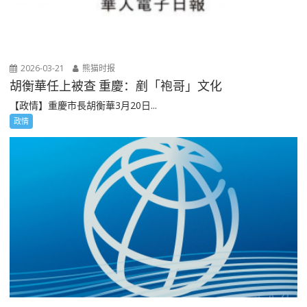
2026-03-21
熊猫时报
胡衡華任上被查 重慶：剷「袍哥」文化
【政情】重慶市長胡衡華3月20日...
政情