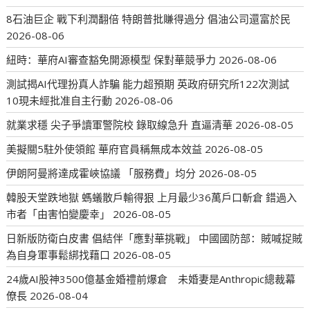
8石油巨企 戰下利潤翻倍 特朗普批賺得過分 倡油公司還富於民
2026-08-06
紐時：華府AI審查豁免開源模型 保對華競爭力
2026-08-06
測試揭AI代理扮真人詐騙 能力超預期 英政府研究所122次測試
10現未經批准自主行動
2026-08-06
就業求穩 尖子爭讀軍警院校 錄取線急升 直逼清華
2026-08-05
美擬關5駐外使領館 華府官員稱無成本效益
2026-08-05
伊朗阿曼將達成霍峽協議 「服務費」均分
2026-08-05
韓股天堂跌地獄 螞蟻散戶輸得狠 上月最少36萬戶口斬倉 錯過入
市者「由害怕變慶幸」
2026-08-05
日新版防衛白皮書 倡結伴「應對華挑戰」 中國國防部：賊喊捉賊
為自身軍事鬆綁找藉口
2026-08-05
24歲AI股神3500億基金婚禮前爆倉 未婚妻是Anthropic總裁幕
僚長
2026-08-04