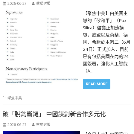
2026-06-27
熊猫时报
【聚焦中美】由美國主
導的「矽和平」（Pax
Silica）倡議正加速擴
容，歐盟以及荷蘭、德
國、希臘於本週二（6月
24日）正式加入，目前
已有包括美國在內的24
國簽署，強化人工智能
（A…
READ MORE
聚焦中美
破「脫鈎斷鏈」 中國謀創新合作多元化
2026-06-27
熊猫时报