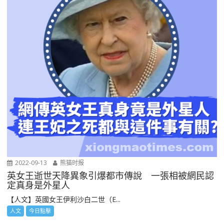
2022-09-13
熊猫时报
英女王逝世天降異象引爆都市傳說 一張相被網民認
定真身是外星人
【人文】英國女王伊利沙白二世（E...
人文
今日點擊