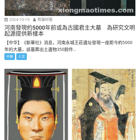
2024-10-19
熊猫时报
河南發現約5000年前或為古國君主大墓 為研究文明
起源提供新樣本
【中华】《新華社》消息，河南永城王莊遺址發現一座距今約5000
年的大墓，該墓葬出土遺物350餘件...
中華
人文