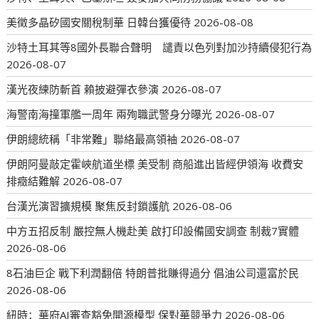
美徵多晶矽國安關稅制華 日韓台獲優待
2026-08-08
沙特土耳其等8國外長聯合聲明 譴責以色列對加沙持續侵犯行為
2026-08-07
漢光夜練防斬首 賴披避彈衣參演
2026-08-07
海警南海撞軍艦一周年 兩殉職武警身分曝光
2026-08-07
伊朗總統稱「非常難」聯絡最高領袖
2026-08-07
伊朗阿曼敲定霍峽航道坐標 美受制 商船進出皆經伊領海 收費安
排癥結難解
2026-08-07
台漢光演習擴規模 聚焦反封鎖護航
2026-08-06
中方五招反制 嚴控無人機赴美 啟打印設備國安調查 制裁7實體
2026-08-06
8石油巨企 戰下利潤翻倍 特朗普批賺得過分 倡油公司還富於民
2026-08-06
紐時：華府AI審查豁免開源模型 保對華競爭力
2026-08-06