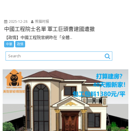
2025-12-28
熊猫时报
中國工程院士名單 軍工巨頭曹建國遭撤
【政情】中國工程院官網昨在「全體...
中華
政情