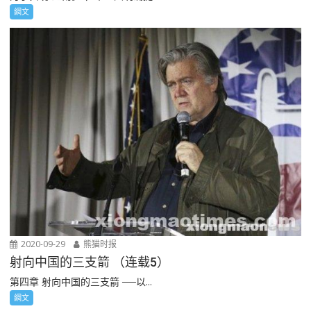
網文
2020-09-29
熊猫时报
射向中国的三支箭 （连载5）
第四章 射向中国的三支箭 ──以...
網文