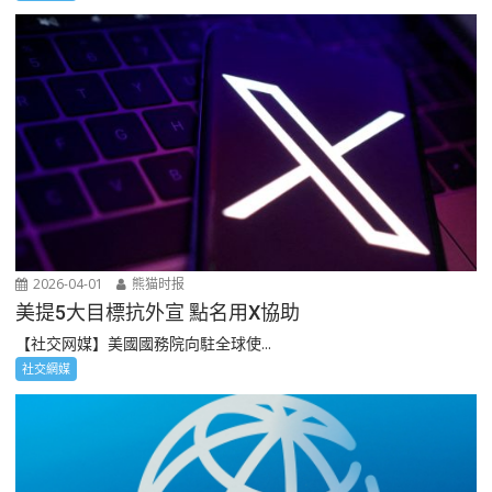
2026-04-01
熊猫时报
美提5大目標抗外宣 點名用X協助
【社交网媒】美國國務院向駐全球使...
社交網媒