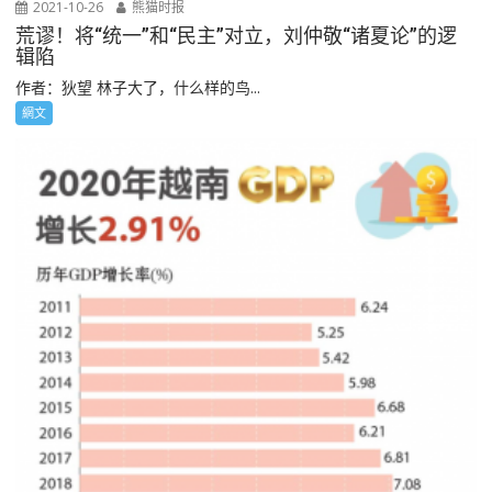
2021-10-26
熊猫时报
荒谬！将“统一”和“民主”对立，刘仲敬“诸夏论”的逻
辑陷
作者：狄望 林子大了，什么样的鸟...
網文