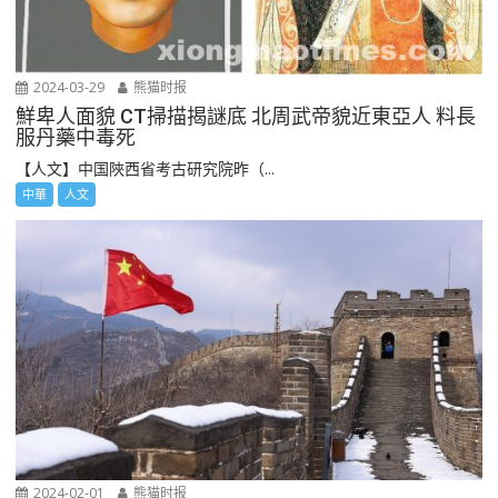
2024-03-29
熊猫时报
鮮卑人面貌 CT掃描揭謎底 北周武帝貌近東亞人 料長
服丹藥中毒死
【人文】中国陜西省考古研究院昨（...
中華
人文
2024-02-01
熊猫时报