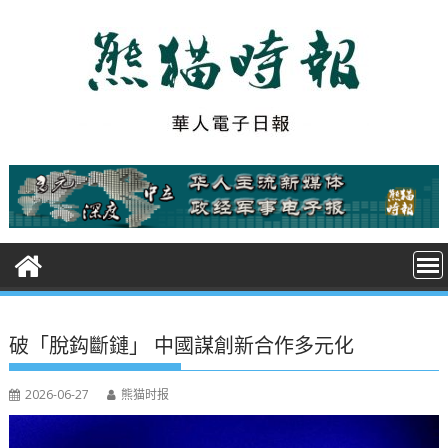
S
k
i
p
t
o
c
o
n
t
e
n
t
破「脫鈎斷鏈」 中國謀創新合作多元化
2026-06-27
熊猫时报