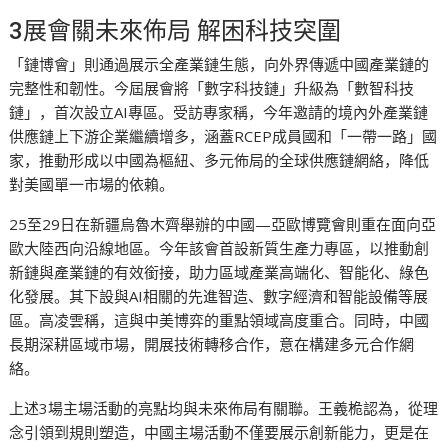
3展會關未來佈局 解困科技突圍
「鏈博會」則通過展示全產業鏈生態，向外界傳遞中國產業鏈的
完整性和韌性。今屆展會將「數字科技鏈」升級為「數智科技
鏈」，首次設立AI專區。受訪專家稱，今年邀請的境內外產業鏈
供應鏈上下游企業繼續增多，涵蓋RCEP成員國和「一帶一路」國
家，推動形成以中國為樞紐、多元佈局的全球供應鏈網絡，降低
對美國單一市場的依賴。
25至29日在新疆烏魯木齊舉辦的中國—亞歐博覽會則重在面向亞
歐大陸西向沿線地區。今年該會首設新質生產力專區，以推動創
新鏈與產業鏈的有效銜接，助力區域產業高端化、智能化、綠色
化發展。其下設與AI相關的先進智造、數字經濟和智能設備等展
區。高凌雲稱，這與中美博弈的重點領域高度重合。同時，中國
長期深耕區域市場，開展技術轉移合作，意在構建多元合作網
絡。
上述3場主場活動的亮點均與未來佈局有關聯。王義桅認為，從理
念引領到規則塑造，中國主場活動不僅要展示創新能力，更是在