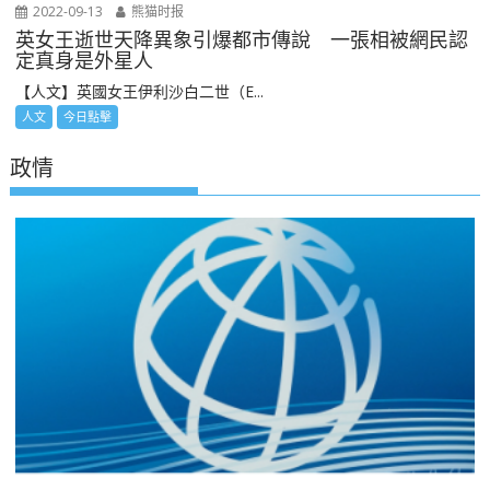
2022-09-13
熊猫时报
英女王逝世天降異象引爆都市傳說 一張相被網民認
定真身是外星人
【人文】英國女王伊利沙白二世（E...
人文
今日點擊
政情