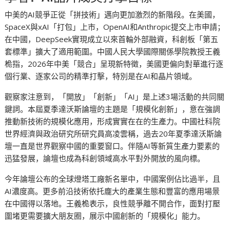
中美的AI競爭正從「拼技術」邁向更加激烈的新階段。在美國，
SpaceX與xAI「打包」上市，OpenAI和Anthropic提交上市申請；
在中國，DeepSeek實現成立以來首輪外部融資，科創板「第五
套標準」擴大了適用範圍。中國人民大學國際關係學院教授王義
桅指，2026年中美「競合」呈現新特徵，美國更偏向對華進行逐
個行業、逐家公司的精準打擊，特別是在AI和晶片領域。
觀察家注意到，「開放」「創新」「AI」是上述3場活動的共同關
鍵詞。本屆夏季達沃斯論壇的主題是「規模化創新」，意在強調
推動新技術的規模化應用，形成實實在在的生產力。中國社科院
世界經濟與政治研究所研究員高凌雲稱，過去20年夏季達沃斯論
壇一直是世界觀察中國的重要窗口。伴隨AI等新質生產力要素的
迅猛發展，論壇也成為科創領域高水平對外開放的風向標。
今年論壇公布的全球燈塔工廠新名單中，中國案例佔比過半，且
AI濃度高。更多前沿技術依托龐大的產業生態和豐富的應用場景
在中國得以落地。王義桅表示，良性競爭離不開合作，面對打壓
圍堵更需要擴大朋友圈，展示中國創新的「規模化」能力。