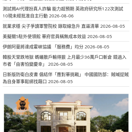
測試揭AI代理扮真人詐騙 能力超預期 英政府研究所122次測試
10現未經批准自主行動
2026-08-06
就業求穩 尖子爭讀軍警院校 錄取線急升 直逼清華
2026-08-05
美擬關5駐外使領館 華府官員稱無成本效益
2026-08-05
伊朗阿曼將達成霍峽協議 「服務費」均分
2026-08-05
韓股天堂跌地獄 螞蟻散戶輸得狠 上月最少36萬戶口斬倉 錯過入
市者「由害怕變慶幸」
2026-08-05
日新版防衛白皮書 倡結伴「應對華挑戰」 中國國防部：賊喊捉賊
為自身軍事鬆綁找藉口
2026-08-05