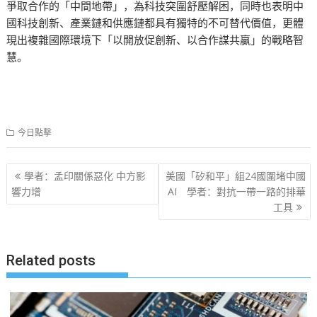
爭取合作的「中間地帶」，為科技突圍舒壓解困，同時也表明中
國科技創新、產業鏈和供應鏈都具有獨特的不可替代價值，更體
現出複雜國際環境下「以開放促創新、以合作謀共贏」的戰略智
慧。
今日點擊
文
學者：孟印關係惡化 中方影
美國「矽和平」組24國圍堵中國
章
響力增
AI 學者：對抗一帶一路的排華
工具
导
航
Related posts