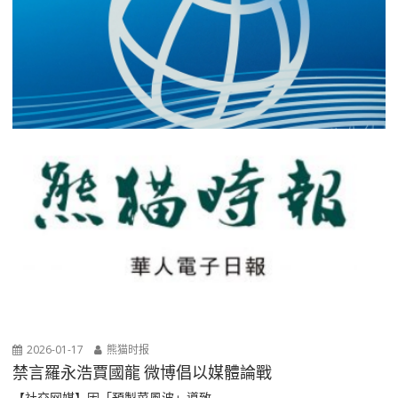
2026-01-17
熊猫时报
禁言羅永浩賈國龍 微博倡以媒體論戰
【社交网媒】因「預製菜風波」導致...