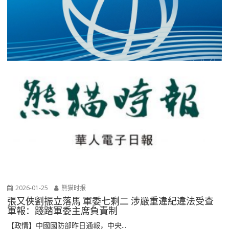
2026-01-25
熊猫时报
張又俠劉振立落馬 軍委七剩二 涉嚴重違紀違法受查
軍報：踐踏軍委主席負責制
【政情】中國國防部昨日通報，中央...