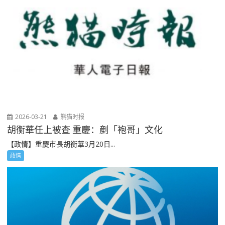
2026-03-21
熊猫时报
胡衡華任上被查 重慶：剷「袍哥」文化
【政情】重慶市長胡衡華3月20日...
政情