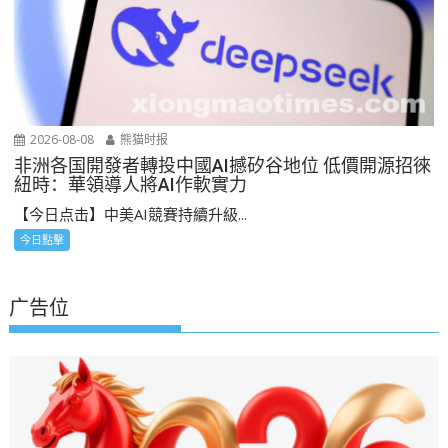
2026-08-08
熊猫时报
非洲各国開發者轉投中國AI撼矽谷地位 低價開源招徠
紐時：華領導人將AI作軟實力
【今日点击】中美AI競賽持續升級...
今日點擊
广告位