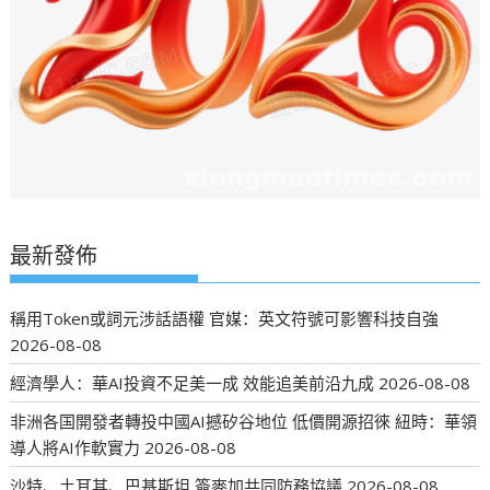
最新發佈
稱用Token或詞元涉話語權 官媒：英文符號可影響科技自強
2026-08-08
經濟學人：華AI投資不足美一成 效能追美前沿九成
2026-08-08
非洲各国開發者轉投中國AI撼矽谷地位 低價開源招徠 紐時：華領
導人將AI作軟實力
2026-08-08
沙特、土耳其、巴基斯坦 簽麥加共同防務協議
2026-08-08