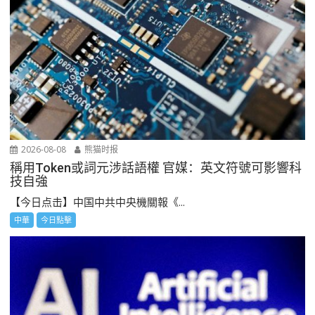
2026-08-08
熊猫时报
稱用Token或詞元涉話語權 官媒：英文符號可影響科
技自強
【今日点击】中国中共中央機關報《...
中華
今日點擊