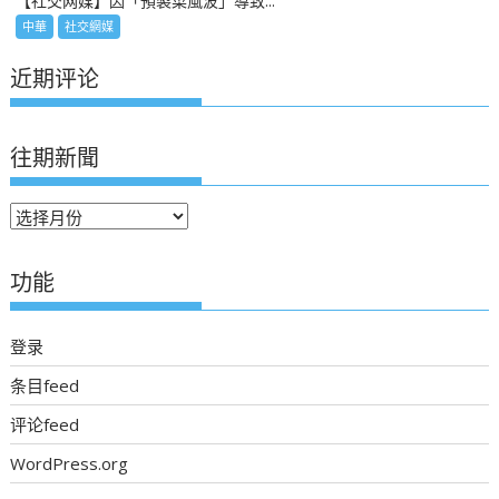
【社交网媒】因「預製菜風波」導致...
中華
社交網媒
近期评论
往期新聞
往
期
新
功能
聞
登录
条目feed
评论feed
WordPress.org