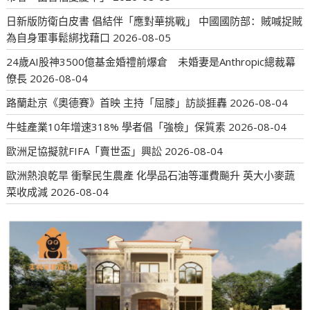
日新版防衛白皮書 倡結伴「應對華挑戰」 中國國防部：賊喊捉賊
為自身軍事鬆綁找藉口
2026-08-05
24歲AI股神3500億基金婚禮前爆倉 未婚妻是Anthropic總裁幕
僚長
2026-08-04
路蘭赴京《奧德賽》首映 主持「屈膝」訪談捱轟
2026-08-04
牛蛙產業10年增速318% 學者倡「強檢」保質素
2026-08-04
歐洲足協擬就FIFA「賣世盃」興訟
2026-08-04
歐洲熱浪乾旱 衝擊民生農產 化學品石油等運費飈升 英大小麥蔬
菜收成減
2026-08-04