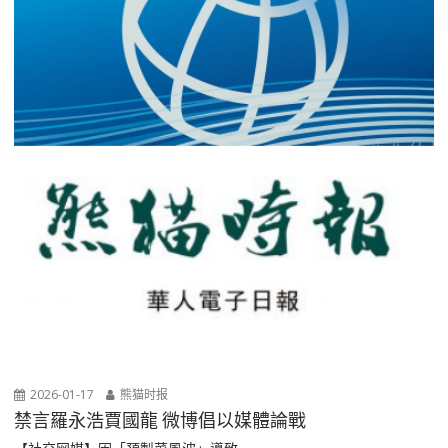
2026-01-17
熊猫时报
禁言羅永浩賈國龍 微博倡以媒體論戰