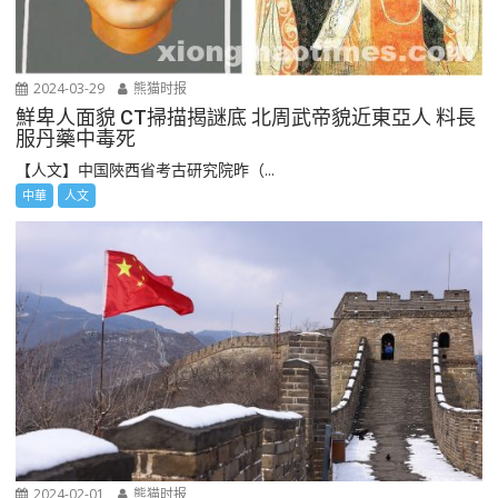
2024-03-29
熊猫时报
鮮卑人面貌 CT掃描揭謎底 北周武帝貌近東亞人 料長
服丹藥中毒死
【人文】中国陜西省考古研究院昨（...
中華
人文
2024-02-01
熊猫时报