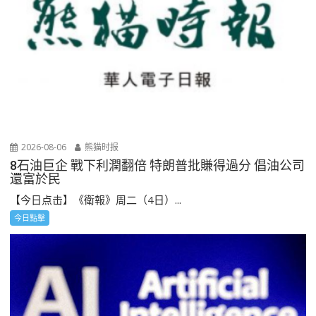
2026-08-06
熊猫时报
8石油巨企 戰下利潤翻倍 特朗普批賺得過分 倡油公司
還富於民
【今日点击】《衛報》周二（4日）...
今日點擊