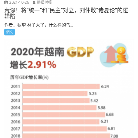
2021-10-26
熊猫时报
荒谬！将“统一”和“民主”对立，刘仲敬“诸夏论”的逻
辑陷
作者：狄望 林子大了，什么样的鸟...
網文