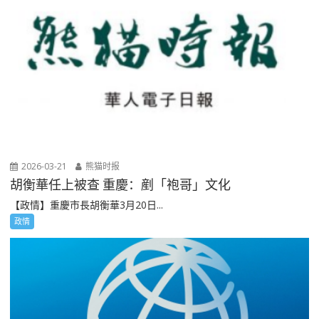
2026-03-21
熊猫时报
胡衡華任上被查 重慶：剷「袍哥」文化
【政情】重慶市長胡衡華3月20日...
政情