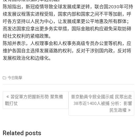
陈旭指出，新冠疫情导致全球发展成果逆转，联合国2030年可持
续发展议程落实进程受阻，国家内部和国家之间不平等加剧，呼
吁各方坚持以人民为中心，让发展成果更公平地惠及所有群体；
而发达国家应拿出更多务实举措，国际金融机构应避免采取妨碍
经社文权利的紧缩政策。
陈旭并表示，人权理事会和人权事务高级专员办公室等机构，应
维护各国自主选择发展道路的权利，反对干涉别国内政，反对将
发展权政治化和边缘化。
今日點擊
文
習促軍方把握新形勢 聚焦備
普京動員令掀全國示威 民眾出走
章
戰打仗
38市近1400人被捕 分析：影響
民生政權
导
航
Related posts