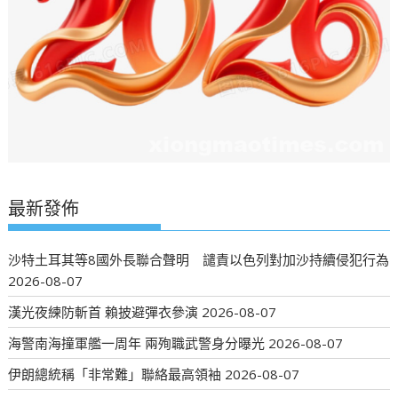
最新發佈
沙特土耳其等8國外長聯合聲明 譴責以色列對加沙持續侵犯行為
2026-08-07
漢光夜練防斬首 賴披避彈衣參演
2026-08-07
海警南海撞軍艦一周年 兩殉職武警身分曝光
2026-08-07
伊朗總統稱「非常難」聯絡最高領袖
2026-08-07