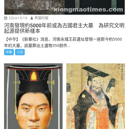
2024-10-19
熊猫时报
河南發現約5000年前或為古國君主大墓 為研究文明
起源提供新樣本
【中华】《新華社》消息，河南永城王莊遺址發現一座距今約5000
年的大墓，該墓葬出土遺物350餘件...
中華
人文