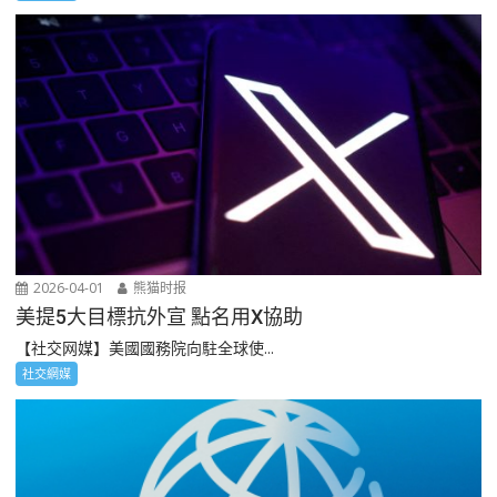
2026-04-01
熊猫时报
美提5大目標抗外宣 點名用X協助
【社交网媒】美國國務院向駐全球使...
社交網媒