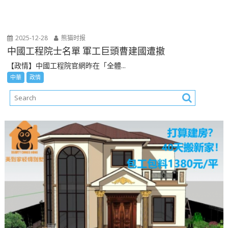
2025-12-28
熊猫时报
中國工程院士名單 軍工巨頭曹建國遭撤
【政情】中國工程院官網昨在「全體...
中華
政情