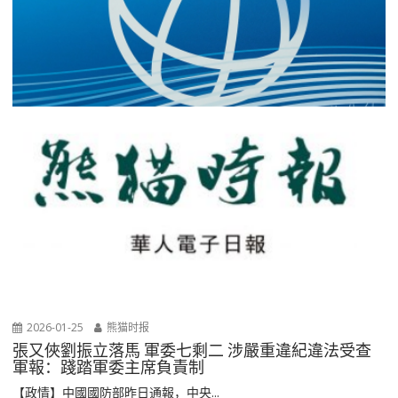
2026-01-25
熊猫时报
張又俠劉振立落馬 軍委七剩二 涉嚴重違紀違法受查
軍報：踐踏軍委主席負責制
【政情】中國國防部昨日通報，中央...