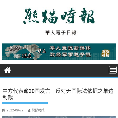
S
k
i
p
t
o
c
o
n
t
e
n
t
中方代表逾30国发言 反对无国际法依据之单边
制裁
2022-09-22
熊猫时报