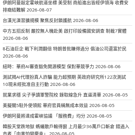
伊朗阿曼敲定霍峽航道坐標 美受制 商船進出皆經伊領海 收費安
排癥結難解
2026-08-07
台漢光演習擴規模 聚焦反封鎖護航
2026-08-06
中方五招反制 嚴控無人機赴美 啟打印設備國安調查 制裁7實體
2026-08-06
8石油巨企 戰下利潤翻倍 特朗普批賺得過分 倡油公司還富於民
2026-08-06
紐時：華府AI審查豁免開源模型 保對華競爭力
2026-08-06
測試揭AI代理扮真人詐騙 能力超預期 英政府研究所122次測試
10現未經批准自主行動
2026-08-06
就業求穩 尖子爭讀軍警院校 錄取線急升 直逼清華
2026-08-05
美擬關5駐外使領館 華府官員稱無成本效益
2026-08-05
伊朗阿曼將達成霍峽協議 「服務費」均分
2026-08-05
韓股天堂跌地獄 螞蟻散戶輸得狠 上月最少36萬戶口斬倉 錯過入
市者「由害怕變慶幸」
2026-08-05