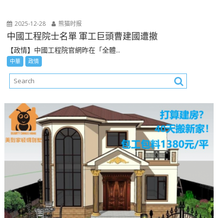
2025-12-28
熊猫时报
中國工程院士名單 軍工巨頭曹建國遭撤
【政情】中國工程院官網昨在「全體...
中華
政情