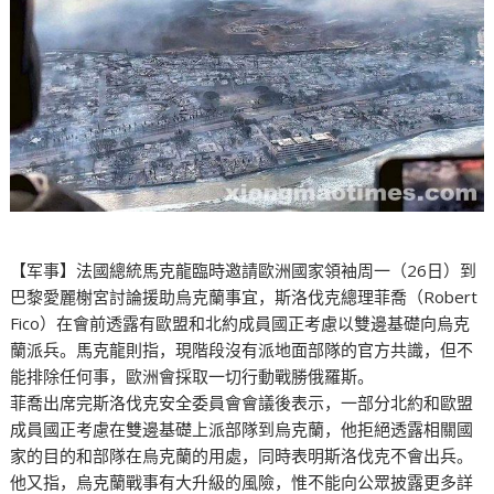
【军事】法國總統馬克龍臨時邀請歐洲國家領袖周一（26日）到
巴黎愛麗榭宮討論援助烏克蘭事宜，斯洛伐克總理菲喬（Robert
Fico）在會前透露有歐盟和北約成員國正考慮以雙邊基礎向烏克
蘭派兵。馬克龍則指，現階段沒有派地面部隊的官方共識，但不
能排除任何事，歐洲會採取一切行動戰勝俄羅斯。
菲喬出席完斯洛伐克安全委員會會議後表示，一部分北約和歐盟
成員國正考慮在雙邊基礎上派部隊到烏克蘭，他拒絕透露相關國
家的目的和部隊在烏克蘭的用處，同時表明斯洛伐克不會出兵。
他又指，烏克蘭戰事有大升級的風險，惟不能向公眾披露更多詳