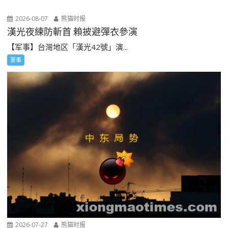
2026-08-07
熊猫时报
漢光夜練防斬首 賴披避彈衣參演
【军事】台灣地区「漢光42號」演...
軍事
2026-07-27
熊猫时报