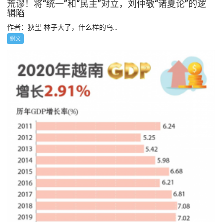
荒谬！将“统一”和“民主”对立，刘仲敬“诸夏论”的逻
辑陷
作者：狄望 林子大了，什么样的鸟...
網文