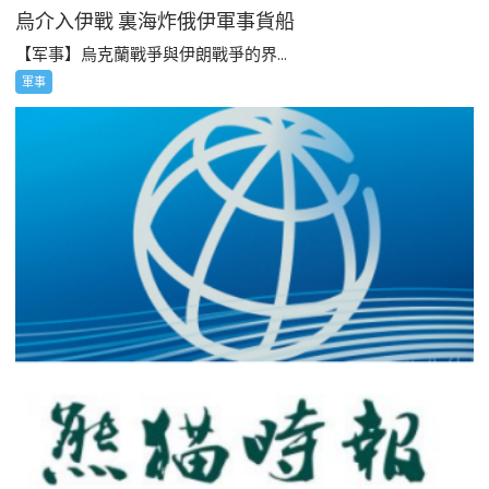
烏介入伊戰 裏海炸俄伊軍事貨船
【军事】烏克蘭戰爭與伊朗戰爭的界...
軍事