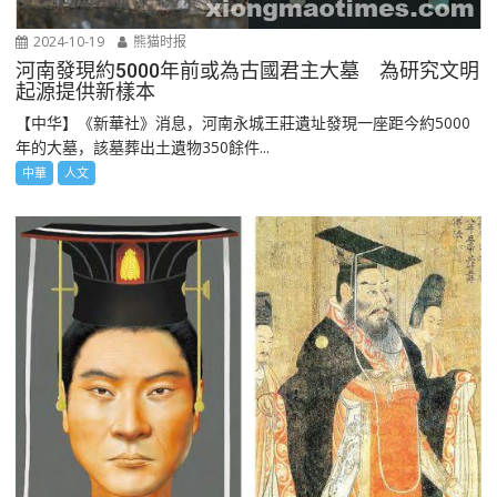
2024-10-19
熊猫时报
河南發現約5000年前或為古國君主大墓 為研究文明
起源提供新樣本
【中华】《新華社》消息，河南永城王莊遺址發現一座距今約5000
年的大墓，該墓葬出土遺物350餘件...
中華
人文