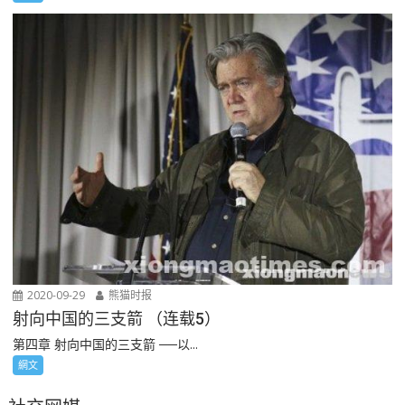
2020-09-29
熊猫时报
射向中国的三支箭 （连载5）
第四章 射向中国的三支箭 ──以...
網文