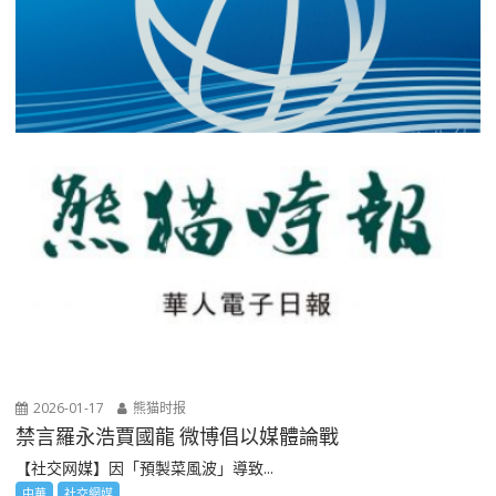
2026-01-17
熊猫时报
禁言羅永浩賈國龍 微博倡以媒體論戰
【社交网媒】因「預製菜風波」導致...
中華
社交網媒