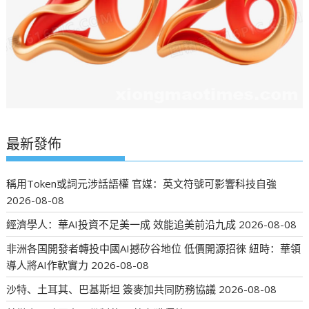
最新發佈
稱用Token或詞元涉話語權 官媒：英文符號可影響科技自強
2026-08-08
經濟學人：華AI投資不足美一成 效能追美前沿九成
2026-08-08
非洲各国開發者轉投中國AI撼矽谷地位 低價開源招徠 紐時：華領
導人將AI作軟實力
2026-08-08
沙特、土耳其、巴基斯坦 簽麥加共同防務協議
2026-08-08