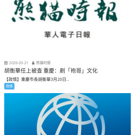
2026-03-21
熊猫时报
胡衡華任上被查 重慶：剷「袍哥」文化
【政情】重慶市長胡衡華3月20日...
政情