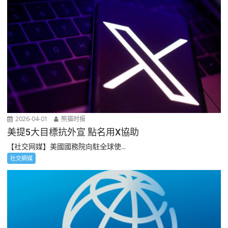
2026-04-01
熊猫时报
美提5大目標抗外宣 點名用X協助
【社交网媒】美國國務院向駐全球使...
社交網媒