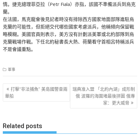
情。捷克總理菲亞拉（Petr Fiala）亦指，該國不準備派兵到烏克
蘭。
在法國，馬克龍會後見記者時沒有排除西方國家地面部隊進駐烏
克蘭的可能性，但拒絕交代哪些國家考慮派兵，他稱傾向保留戰
略模糊。美國官員則表示，美方沒有計劃派美軍或北約部隊到烏
克蘭戰場作戰。下任北約秘書長大熱、荷蘭看守首相呂特稱派兵
不是會議重點。
軍事
文
打擊“非法捕魚” 美島國警查兩
瑞典准入盟 「北約內湖」成形制
章
華船
俄 波羅的海圍堵最後拼圖 俄專
家：更大威脅
导
航
Related posts