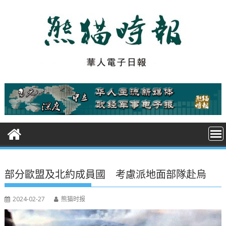
S
k
i
p
t
o
c
o
n
t
e
n
t
部分歐盟及北約成員國 考慮派地面部隊赴烏
2024-02-27
熊猫时报