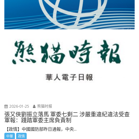
2026-01-25
熊猫时报
張又俠劉振立落馬 軍委七剩二 涉嚴重違紀違法受查
軍報：踐踏軍委主席負責制
【政情】中國國防部昨日通報，中央...
中華
政情