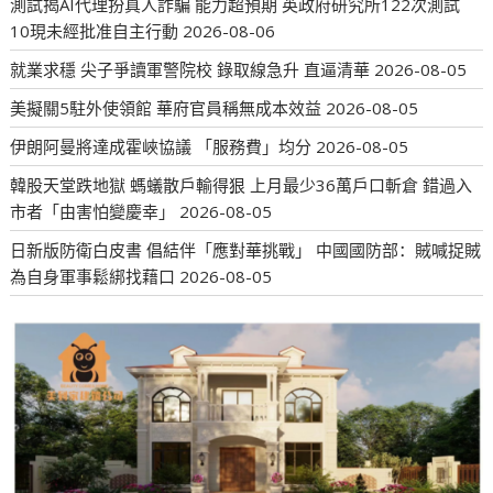
測試揭AI代理扮真人詐騙 能力超預期 英政府研究所122次測試
10現未經批准自主行動
2026-08-06
就業求穩 尖子爭讀軍警院校 錄取線急升 直逼清華
2026-08-05
美擬關5駐外使領館 華府官員稱無成本效益
2026-08-05
伊朗阿曼將達成霍峽協議 「服務費」均分
2026-08-05
韓股天堂跌地獄 螞蟻散戶輸得狠 上月最少36萬戶口斬倉 錯過入
市者「由害怕變慶幸」
2026-08-05
日新版防衛白皮書 倡結伴「應對華挑戰」 中國國防部：賊喊捉賊
為自身軍事鬆綁找藉口
2026-08-05