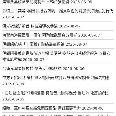
美徵多晶矽國安關稅制華 日韓台獲優待
2026-08-08
沙特土耳其等8國外長聯合聲明 譴責以色列對加沙持續侵犯行為
2026-08-07
漢光夜練防斬首 賴披避彈衣參演
2026-08-07
海警南海撞軍艦一周年 兩殉職武警身分曝光
2026-08-07
伊朗總統稱「非常難」聯絡最高領袖
2026-08-07
伊朗阿曼敲定霍峽航道坐標 美受制 商船進出皆經伊領海 收費安
排癥結難解
2026-08-07
台漢光演習擴規模 聚焦反封鎖護航
2026-08-06
中方五招反制 嚴控無人機赴美 啟打印設備國安調查 制裁7實體
2026-08-06
8石油巨企 戰下利潤翻倍 特朗普批賺得過分 倡油公司還富於民
2026-08-06
紐時：華府AI審查豁免開源模型 保對華競爭力
2026-08-06