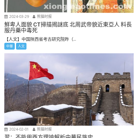
2024-03-29
熊猫时报
鮮卑人面貌 CT掃描揭謎底 北周武帝貌近東亞人 料長
服丹藥中毒死
【人文】中国陜西省考古研究院昨（...
中華
人文
2024-02-01
熊猫时报
習：不能用西方理論解析中華民族史