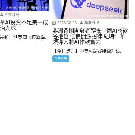
熊猫时报
華AI投資不足美一成
2026-08-08
熊猫时报
沿九成
非洲各国開發者轉投中國AI撼矽
谷地位 低價開源招徠 紐時：華
最新一期英國《經濟學...
領導人將AI作軟實力
【今日点击】中美AI競賽持續升級...
今日點擊