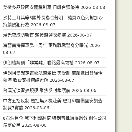
美徵多晶矽國安關稅制華 日韓台獲優待
2026-08-08
沙特土耳其等8國外長聯合聲明 譴責以色列對加沙
持續侵犯行為
2026-08-07
漢光夜練防斬首 賴披避彈衣參演
2026-08-07
海警南海撞軍艦一周年 兩殉職武警身分曝光
2026-
08-07
伊朗總統稱「非常難」聯絡最高領袖
2026-08-07
伊朗阿曼敲定霍峽航道坐標 美受制 商船進出皆經伊
領海 收費安排癥結難解
2026-08-07
台漢光演習擴規模 聚焦反封鎖護航
2026-08-06
中方五招反制 嚴控無人機赴美 啟打印設備國安調查
制裁7實體
2026-08-06
8石油巨企 戰下利潤翻倍 特朗普批賺得過分 倡油公司
還富於民
2026-08-06