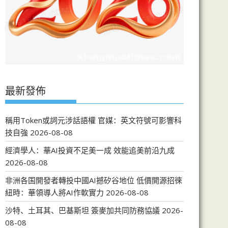
最新發佈
稱用Token或詞元涉話語權 官媒：英文符號可影響科
技自強
2026-08-08
經濟學人：華AI投資不足美一成 效能追美前沿九成
2026-08-08
非洲各国開發者轉投中國AI撼矽谷地位 低價開源招徠
紐時：華領導人將AI作軟實力
2026-08-08
沙特、土耳其、巴基斯坦 簽麥加共同防務協議
2026-
08-08