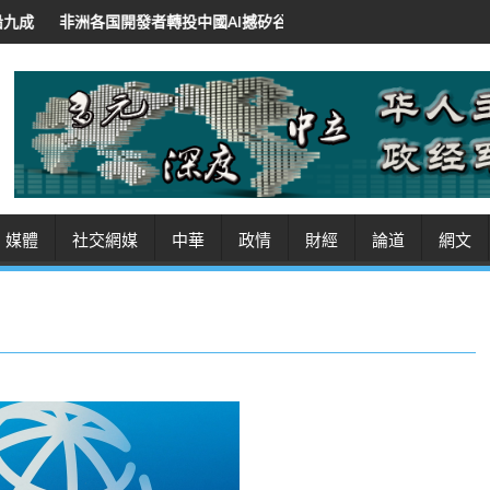
投中國AI撼矽谷地位 低價開源招徠 紐時：華領導人將AI作軟實力
沙
媒體
社交網媒
中華
政情
財經
論道
網文