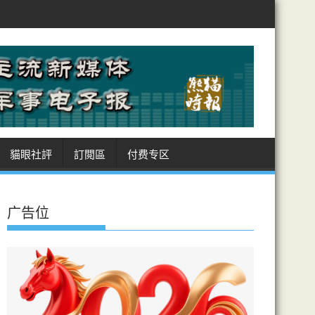
特、土耳其、巴基斯坦 簽麥加共同防務協議
美徵多晶矽國安關稅制華
貓眼社評
訂閲區
付费专区
广告位