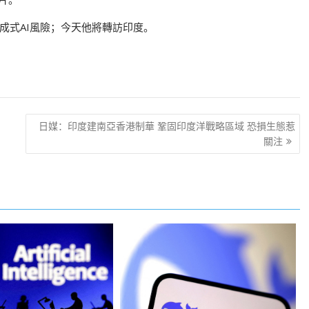
成式AI風險；今天他將轉訪印度。
日媒：印度建南亞香港制華 鞏固印度洋戰略區域 恐損生態惹
關注