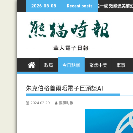
S
經濟學人：華AI投資不足美一成 效能追美前沿九成
非洲各国開發者轉
2026-08-08
Recent posts
k
i
p
t
o
c
o
n
政局
今日點擊
聚焦中美
軍事
t
e
n
朱克伯格首爾晤電子巨頭談AI
t
2024-02-29
熊猫时报