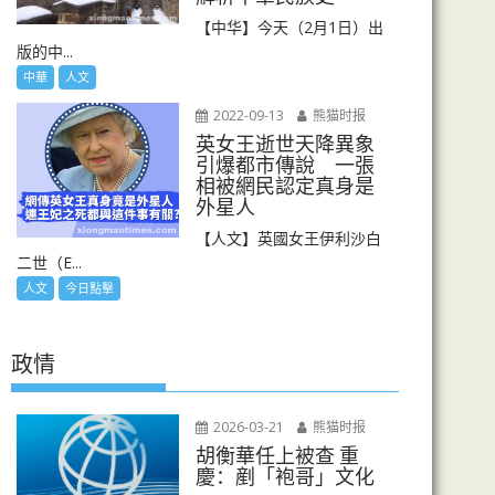
【中华】今天（2月1日）出
版的中...
中華
人文
2022-09-13
熊猫时报
英女王逝世天降異象
引爆都市傳說 一張
相被網民認定真身是
外星人
【人文】英國女王伊利沙白
二世（E...
人文
今日點擊
政情
2026-03-21
熊猫时报
胡衡華任上被查 重
慶：剷「袍哥」文化