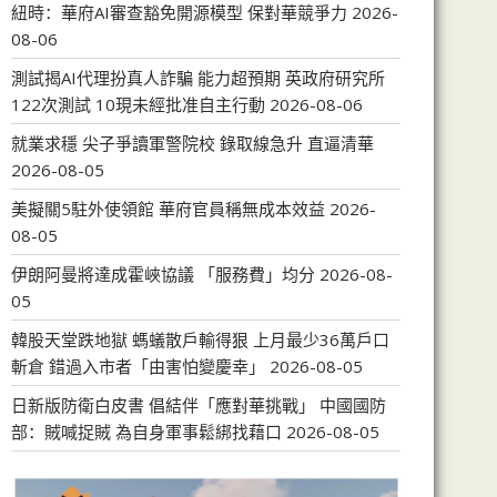
紐時：華府AI審查豁免開源模型 保對華競爭力
2026-
08-06
測試揭AI代理扮真人詐騙 能力超預期 英政府研究所
122次測試 10現未經批准自主行動
2026-08-06
就業求穩 尖子爭讀軍警院校 錄取線急升 直逼清華
2026-08-05
美擬關5駐外使領館 華府官員稱無成本效益
2026-
08-05
伊朗阿曼將達成霍峽協議 「服務費」均分
2026-08-
05
韓股天堂跌地獄 螞蟻散戶輸得狠 上月最少36萬戶口
斬倉 錯過入市者「由害怕變慶幸」
2026-08-05
日新版防衛白皮書 倡結伴「應對華挑戰」 中國國防
部：賊喊捉賊 為自身軍事鬆綁找藉口
2026-08-05