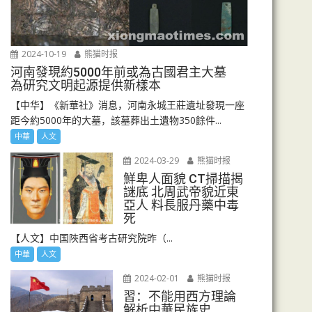
2024-10-19
熊猫时报
河南發現約5000年前或為古國君主大墓
為研究文明起源提供新樣本
【中华】《新華社》消息，河南永城王莊遺址發現一座
距今約5000年的大墓，該墓葬出土遺物350餘件...
中華
人文
2024-03-29
熊猫时报
鮮卑人面貌 CT掃描揭
謎底 北周武帝貌近東
亞人 料長服丹藥中毒
死
【人文】中国陜西省考古研究院昨（...
中華
人文
2024-02-01
熊猫时报
習：不能用西方理論
解析中華民族史