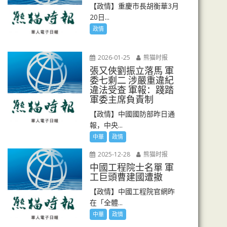
【政情】重慶市長胡衡華3月
20日...
政情
2026-01-25
熊猫时报
張又俠劉振立落馬 軍
委七剩二 涉嚴重違紀
違法受查 軍報：踐踏
軍委主席負責制
【政情】中國國防部昨日通
報，中央...
中華
政情
2025-12-28
熊猫时报
中國工程院士名單 軍
工巨頭曹建國遭撤
【政情】中國工程院官網昨
在「全體...
中華
政情