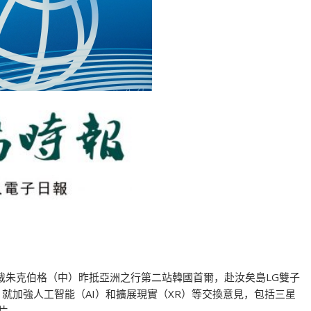
行政總裁朱克伯格（中）昨抵亞洲之行第二站韓國首爾，赴汝矣島LG雙子
就加強人工智能（AI）和擴展現實（XR）等交換意見，包括三星
晶片。