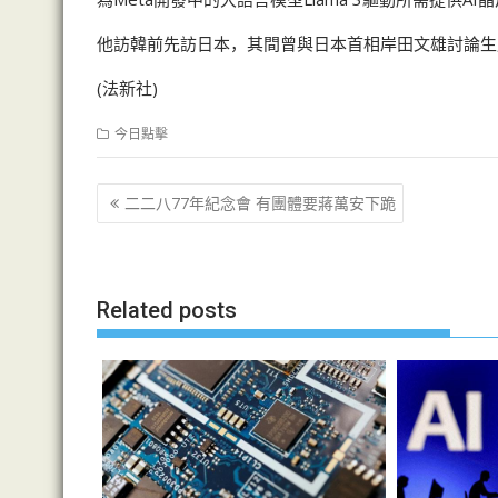
他訪韓前先訪日本，其間曾與日本首相岸田文雄討論生
(法新社)
今日點擊
文
二二八77年紀念會 有團體要蔣萬安下跪
章
导
航
Related posts