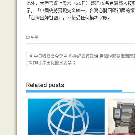
此外，大陸官媒上周六（25日）整理18名台灣藝人
示，「中國終將實現完全統一，台灣必將回歸祖國的懷
「台灣回歸祖國」，不接受任何模糊字眼。
中華
文
中日韓峰會今登場 料重經貿輕政治 尹錫悅籲朝俄問題
章
揮作用 岸田促撤水產禁令
导
航
Related posts