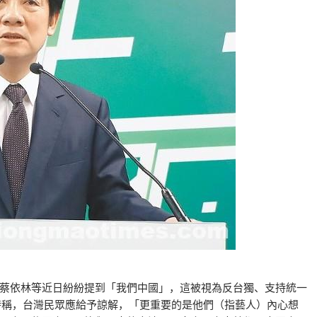
蔡依林等近日紛紛提到「我們中國」，這被視為反台獨、支持統一
時稱，台灣民眾應給予諒解，「更重要的是他們（指藝人）內心想