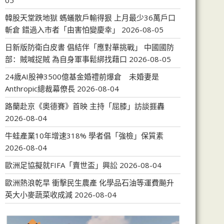
05
韓股天堂跌地獄 螞蟻散戶輸得狠 上月最少36萬戶口
斬倉 錯過入市者「由害怕變慶幸」
2026-08-05
日新版防衛白皮書 倡結伴「應對華挑戰」 中國國防
部：賊喊捉賊 為自身軍事鬆綁找藉口
2026-08-05
24歲AI股神3500億基金婚禮前爆倉 未婚妻是
Anthropic總裁幕僚長
2026-08-04
路蘭赴京《奧德賽》首映 主持「屈膝」訪談捱轟
2026-08-04
牛蛙產業10年增速318% 學者倡「強檢」保質素
2026-08-04
歐洲足協擬就FIFA「賣世盃」興訟
2026-08-04
歐洲熱浪乾旱 衝擊民生農產 化學品石油等運費飈升
英大小麥蔬菜收成減
2026-08-04