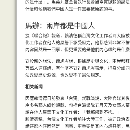
的是什麼」。馬英九基金會執行長蕭旭岑質疑賴的說法
什麼時候稱我們中國人是一件需要被原諒的事。
馬辦：兩岸都是中國人
據《聯合報》報道，賴清德稱台灣文化工作者到大陸被
化工作者在他人的屋簷下承受壓力，他都感到非常不捨
內容固然是一回事，但更重要的是他們內心想的是什麼
對於賴的說法，蕭旭岑說，根據歷史與文化，兩岸都拜
等藝人這樣講，有什麼不對？蕭旭岑表示，把身分認同
法改變歷史淵源，也改變不了憲法規定。
相关新闻
因應賴清德日前發表「台獨」就職演說，大陸官媒其後
岸多名藝人紛紛轉載，包括台灣樂隊五月天及女藝人蔡依
諒在他人屋簷下文化工作者：「我都感到不捨。」
賴清德稱，台灣文化工作者前往大陸工作，被迫政治表
講甚麼內容固然是一回事，更重要是其內心想甚麼，民