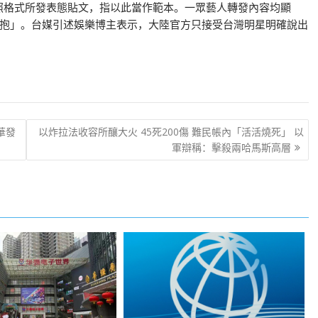
按照格式所發表態貼文，指以此當作範本。一眾藝人轉發內容均顯
抱」。台媒引述娛樂博主表示，大陸官方只接受台灣明星明確說出
華發
以炸拉法收容所釀大火 45死200傷 難民帳內「活活燒死」 以
軍辯稱：擊殺兩哈馬斯高層