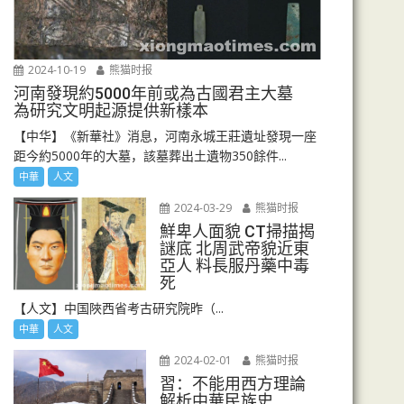
2024-10-19
熊猫时报
河南發現約5000年前或為古國君主大墓
為研究文明起源提供新樣本
【中华】《新華社》消息，河南永城王莊遺址發現一座
距今約5000年的大墓，該墓葬出土遺物350餘件...
中華
人文
2024-03-29
熊猫时报
鮮卑人面貌 CT掃描揭
謎底 北周武帝貌近東
亞人 料長服丹藥中毒
死
【人文】中国陜西省考古研究院昨（...
中華
人文
2024-02-01
熊猫时报
習：不能用西方理論
解析中華民族史