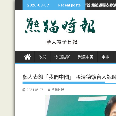
S
沙持續侵犯行為
漢光夜練防斬首 賴披避彈衣參演
海警南海撞軍艦一
2026-08-07
Recent posts
k
i
p
t
o
c
o
n
政局
今日點擊
聚焦中美
軍事
t
e
n
藝人表態「我們中國」 賴清德籲台人諒
t
2024-05-27
熊猫时报