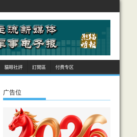
阿曼敲定霍峽航道坐標 美受制 商船進出皆經伊領海 收費安排癥結難解
貓眼社評
訂閲區
付费专区
广告位