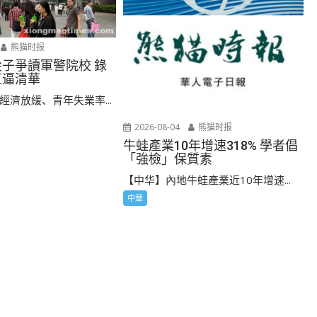
熊猫时报
尖子爭讀軍警院校 錄
直逼清華
經濟放緩、青年失業率...
2026-08-04
熊猫时报
牛蛙產業10年增速318% 學者倡
「強檢」保質素
【中华】內地牛蛙產業近10年增速...
中華