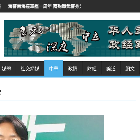
周年 兩殉職武警身分曝光
伊朗總統稱「非常難」聯絡最高領袖
伊朗
媒體
社交網媒
中華
政情
財經
論道
網文
解