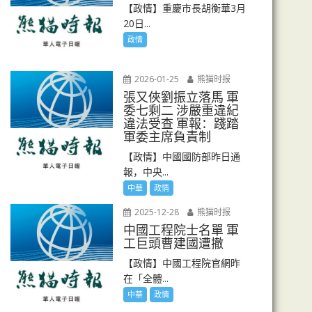
【政情】重慶市長胡衡華3月
20日...
政情
2026-01-25
熊猫时报
張又俠劉振立落馬 軍
委七剩二 涉嚴重違紀
違法受查 軍報：踐踏
軍委主席負責制
【政情】中國國防部昨日通
報，中央...
中華
政情
2025-12-28
熊猫时报
中國工程院士名單 軍
工巨頭曹建國遭撤
【政情】中國工程院官網昨
在「全體...
中華
政情