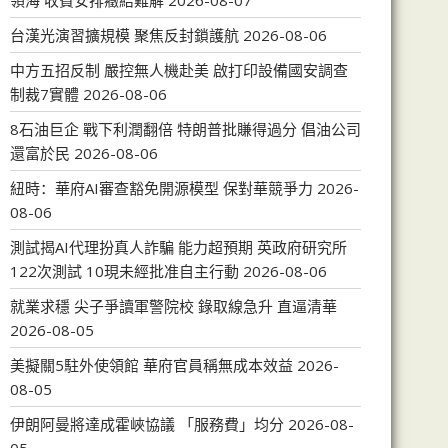
領海 收費安排癥結難解
2026-08-07
台漢光演習擴規模 聚焦反封鎖護航
2026-08-06
中方五招反制 嚴控無人機赴美 啟打印設備國安調查
制裁7實體
2026-08-06
8石油巨企 戰下利潤翻倍 特朗普批賺得過分 倡油公司
還富於民
2026-08-06
紐時：華府AI審查豁免開源模型 保對華競爭力
2026-
08-06
測試揭AI代理扮真人詐騙 能力超預期 英政府研究所
122次測試 10現未經批准自主行動
2026-08-06
就業求穩 尖子爭讀軍警院校 錄取線急升 直逼清華
2026-08-05
美擬關5駐外使領館 華府官員稱無成本效益
2026-
08-05
伊朗阿曼將達成霍峽協議 「服務費」均分
2026-08-