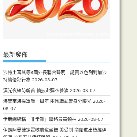
最新發佈
沙特土耳其等8國外長聯合聲明 譴責以色列對加沙
持續侵犯行為
2026-08-07
漢光夜練防斬首 賴披避彈衣參演
2026-08-07
海警南海撞軍艦一周年 兩殉職武警身分曝光
2026-
08-07
伊朗總統稱「非常難」聯絡最高領袖
2026-08-07
伊朗阿曼敲定霍峽航道坐標 美受制 商船進出皆經伊