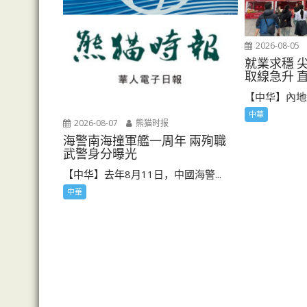
2026-08-05
就業求穩 
取線急升 
【中华】內地
中華
2026-08-07
熊猫时报
海警南海撞軍艦一周年 兩殉職
武警身分曝光
【中华】去年8月11日，中國海警...
中華