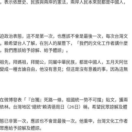
，表示依歷史、民族與兩岸的憲法，兩岸人民本來就都是中國人，
迫政治表態，這不是第一次，也應該不會是最後一次，每次台灣文
。賴希望台人了解，在別人的屋簷下，「我們的文化工作者講什麼
，我們應該給予諒解、給予體諒」。
祖先，拜媽祖，拜關公，同屬中華民族，都是中國人，五月天阿信
變成一種言論自由，他沒有意見；但這是沒有意義的事，因為這無
在微博發表「『台獨』死路一條，祖國統一勢不可擋」貼文，獲兩
林。台灣地区“總統”賴清德周日（26日）稱，希望民眾諒解及體
態已非第一次，應該也不會是最後一次。他重申，台灣文化工作者
眾應給予諒解及體諒。