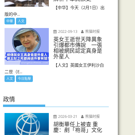
【中华】今天（2月1日）出
版的中...
中華
人文
2022-09-13
熊猫时报
英女王逝世天降異象
引爆都市傳說 一張
相被網民認定真身是
外星人
【人文】英國女王伊利沙白
二世（E...
人文
今日點擊
政情
2026-03-21
熊猫时报
胡衡華任上被查 重
慶：剷「袍哥」文化