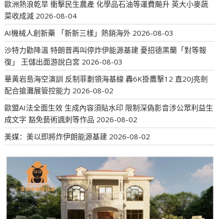
歐洲熱浪乾旱 衝擊民生農產 化學品石油等運費飈升 英大小麥蔬
菜收成減
2026-08-04
AI機械人創新藥 「新新三樣」熱銷海外
2026-08-03
沙特力勸降溫 特朗普再叫停炸伊能源基建 憂招德黑蘭「對等報
復」 王儲出面游說白宮
2026-08-03
華黃岩島海空演訓 反制菲劃領海基線 轟6K掛鷹擊12 直20J亮劍
配合搶灘展管控能力
2026-08-02
歐盟AI法全面生效 生成內容須貼水印 限制深偽影音涉公眾利益生
成文字 豁免藝術諷刺等作品
2026-08-02
美媒：美以即將炸伊朗能源基建
2026-08-02