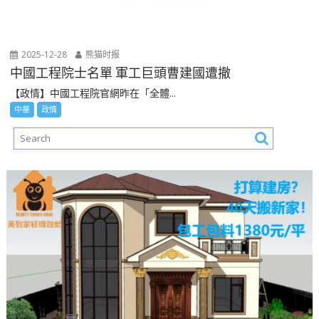
2025-12-28
熊猫时报
中國工程院士名單 軍工巨頭曹建國遭撤
【政情】中國工程院官網昨在「全體...
中華
政情