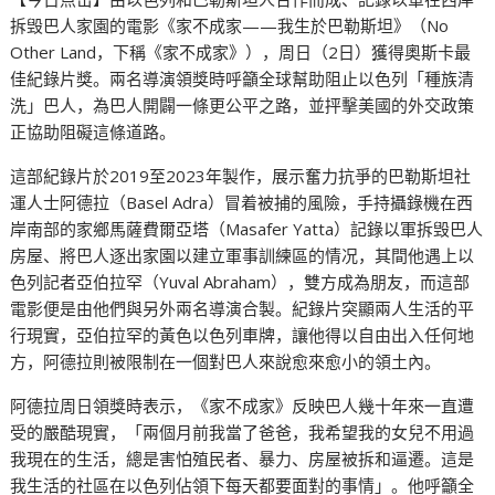
拆毁巴人家園的電影《家不成家——我生於巴勒斯坦》（No
Other Land，下稱《家不成家》），周日（2日）獲得奧斯卡最
佳紀錄片獎。兩名導演領獎時呼籲全球幫助阻止以色列「種族清
洗」巴人，為巴人開闢一條更公平之路，並抨擊美國的外交政策
正協助阻礙這條道路。
這部紀錄片於2019至2023年製作，展示奮力抗爭的巴勒斯坦社
運人士阿德拉（Basel Adra）冒着被捕的風險，手持攝錄機在西
岸南部的家鄉馬薩費爾亞塔（Masafer Yatta）記錄以軍拆毁巴人
房屋、將巴人逐出家園以建立軍事訓練區的情况，其間他遇上以
色列記者亞伯拉罕（Yuval Abraham），雙方成為朋友，而這部
電影便是由他們與另外兩名導演合製。紀錄片突顯兩人生活的平
行現實，亞伯拉罕的黃色以色列車牌，讓他得以自由出入任何地
方，阿德拉則被限制在一個對巴人來說愈來愈小的領土內。
阿德拉周日領獎時表示，《家不成家》反映巴人幾十年來一直遭
受的嚴酷現實，「兩個月前我當了爸爸，我希望我的女兒不用過
我現在的生活，總是害怕殖民者、暴力、房屋被拆和逼遷。這是
我生活的社區在以色列佔領下每天都要面對的事情」。他呼籲全