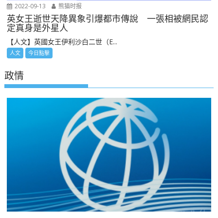
2022-09-13
熊猫时报
英女王逝世天降異象引爆都市傳說 一張相被網民認
定真身是外星人
【人文】英國女王伊利沙白二世（E...
人文
今日點擊
政情