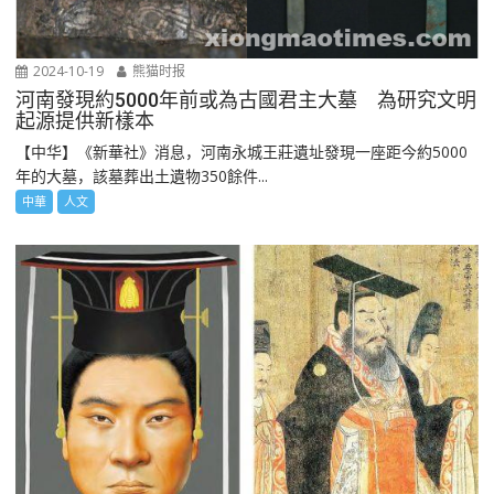
2024-10-19
熊猫时报
河南發現約5000年前或為古國君主大墓 為研究文明
起源提供新樣本
【中华】《新華社》消息，河南永城王莊遺址發現一座距今約5000
年的大墓，該墓葬出土遺物350餘件...
中華
人文