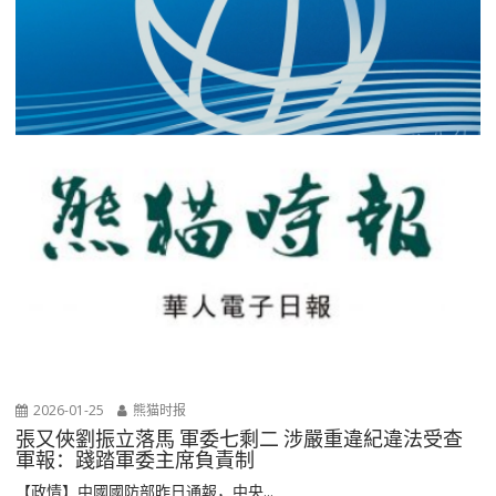
2026-01-25
熊猫时报
張又俠劉振立落馬 軍委七剩二 涉嚴重違紀違法受查
軍報：踐踏軍委主席負責制
【政情】中國國防部昨日通報，中央...