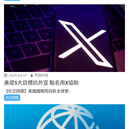
2026-04-01
熊猫时报
美提5大目標抗外宣 點名用X協助
【社交网媒】美國國務院向駐全球使...
社交網媒