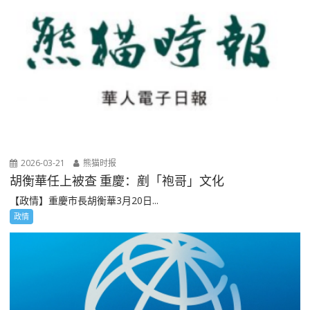
2026-03-21
熊猫时报
胡衡華任上被查 重慶：剷「袍哥」文化
【政情】重慶市長胡衡華3月20日...
政情