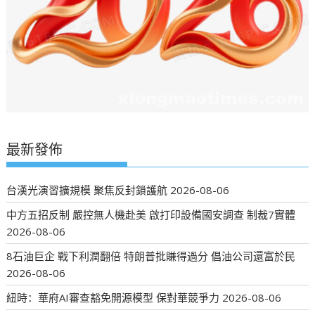
最新發佈
台漢光演習擴規模 聚焦反封鎖護航
2026-08-06
中方五招反制 嚴控無人機赴美 啟打印設備國安調查 制裁7實體
2026-08-06
8石油巨企 戰下利潤翻倍 特朗普批賺得過分 倡油公司還富於民
2026-08-06
紐時：華府AI審查豁免開源模型 保對華競爭力
2026-08-06