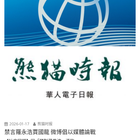
2026-01-17
熊猫时报
禁言羅永浩賈國龍 微博倡以媒體論戰