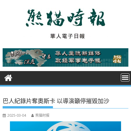
S
k
i
p
t
o
c
o
n
t
e
n
t
巴人紀錄片奪奧斯卡 以導演籲停摧毀加沙
2025-03-04
熊猫时报