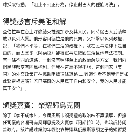
球採取行動，「阻止不公正行為，停止對巴人的種族清洗」。
得獎感言斥美阻和解
亞伯拉罕在台上呼籲結束摧毁加沙及其人民，同時促巴人武裝釋
放以色列人質。他形容阿德拉是他的兄弟，又抨擊以色列政權，
說：「我們不平等，在我們生活的政權下，我在民事法律下是自
由的，而巴塞爾（阿德拉）卻被軍事法摧毁生活且他無法控制。
有一條不同的道路，一個沒有種族至上的政治解決方案，我們兩
個民族都享有國民權利。但我在這裏不得不說，這個國家（美
國）的外交政策正在協助阻擋這條道路……難道你看不到我們是如
此緊密相連嗎？若巴塞爾的人民真正自由和安全，我的人民才能
真正安全」。
頒獎嘉賓：榮耀歸烏克蘭
除了《家不成家》，今屆奧斯卡頒獎禮的政治味不算濃厚，但擔
任司儀的名嘴哥南奧拜恩提及大贏家《阿諾拉》時，也暗諷特朗
普政府。該片講述紐約年輕脫衣舞孃與俄羅斯寡頭之子的短暫愛