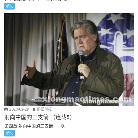
網文
2020-09-29
熊猫时报
射向中国的三支箭 （连载5）
第四章 射向中国的三支箭 ──以...
網文