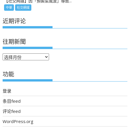
【社交网媒】因「預製菜風波」導致...
中華
社交網媒
近期评论
往期新聞
往
期
新
功能
聞
登录
条目feed
评论feed
WordPress.org