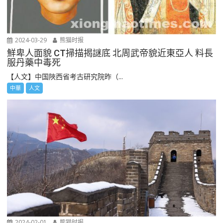
2024-03-29
熊猫时报
鮮卑人面貌 CT掃描揭謎底 北周武帝貌近東亞人 料長
服丹藥中毒死
【人文】中国陜西省考古研究院昨（...
中華
人文
2024-02-01
熊猫时报