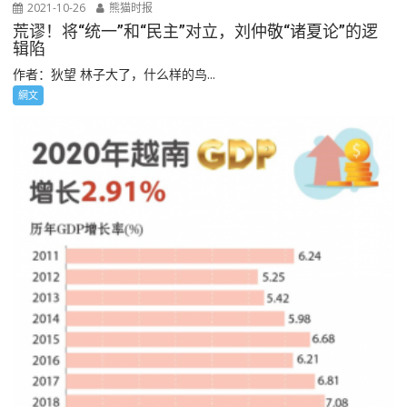
2021-10-26
熊猫时报
荒谬！将“统一”和“民主”对立，刘仲敬“诸夏论”的逻
辑陷
作者：狄望 林子大了，什么样的鸟...
網文