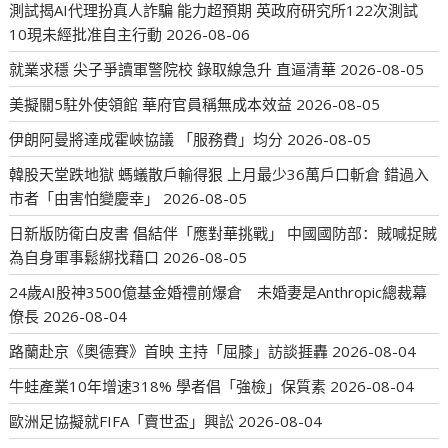
測試揭AI代理扮真人詐騙 能力超預期 英政府研究所122次測試
10現未經批准自主行動
2026-08-06
就業求穩 尖子爭讀軍警院校 錄取線急升 直逼清華
2026-08-05
美擬關5駐外使領館 華府官員稱無成本效益
2026-08-05
伊朗阿曼將達成霍峽協議 「服務費」均分
2026-08-05
韓股天堂跌地獄 螞蟻散戶輸得狠 上月最少36萬戶口斬倉 錯過入
市者「由害怕變慶幸」
2026-08-05
日新版防衛白皮書 倡結伴「應對華挑戰」 中國國防部：賊喊捉賊
為自身軍事鬆綁找藉口
2026-08-05
24歲AI股神3500億基金婚禮前爆倉 未婚妻是Anthropic總裁幕
僚長
2026-08-04
路蘭赴京《奧德賽》首映 主持「屈膝」訪談捱轟
2026-08-04
牛蛙產業10年增速318% 學者倡「強檢」保質素
2026-08-04
歐洲足協擬就FIFA「賣世盃」興訟
2026-08-04