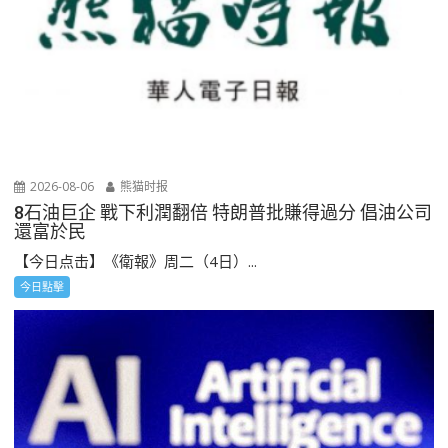
2026-08-06
熊猫时报
8石油巨企 戰下利潤翻倍 特朗普批賺得過分 倡油公司
還富於民
【今日点击】《衛報》周二（4日）...
今日點擊