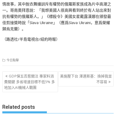
情故事，其中脫衣舞孃訓斥有權勢的俄羅斯家族成為片中高潮之
一。哥南奧拜恩說：「我想美國人很高興看到終於有人站出來對
抗有權勢的俄羅斯人。」《標殺令》美國女星戴露漢娜在頒發最
佳剪接獎時說「Slava Ukraine」（應爲Slava Ukraini，意爲榮耀
歸烏克蘭）。
（路透社/半島電視台/紐約時報）
今日點擊
文
GDP保五否惹關注 專家料消
美施壓下台 澤連斯基：換掉我並
章
費關鍵 多省增速目標不低5% 多
不容易
地加入AI機械人戰團
导
航
Related posts