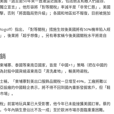
美國「過去逾50年來一直遭遠近國家，包括朋友和敵人們搶掠、
獨立宣言」。他形容將「對等關稅」率減半是「非常仁慈」。美國
擊，否則「將面臨局勢升級」；各國和地區如不報復，目前被施加
Rogoff）指出，「對等關稅」措施生效後美國將有50%機率陷入經
」，後果將「超乎想像」。另有專家稱今後美國關稅水平將是自
。
銷
柬埔寨、泰國等東南亞國家，皆是「中國+1」策略（把在中國的
為封殺中國貨繞道東南亞「清洗產地」，輸美時避稅。
士稱，「柬埔寨對美出口服飾品關稅一旦增至49%，工廠將難以
亞設廠的中國鞋企表示，將不得不回到國內重新發掘客戶，但「鞋
大市場」。
稅」前當地玩具業已大受影響，他今年已未能接獲美國訂單。蔡的
，今年內銷生意佔比不及一成；至於歐洲市場亦面臨重重困難。