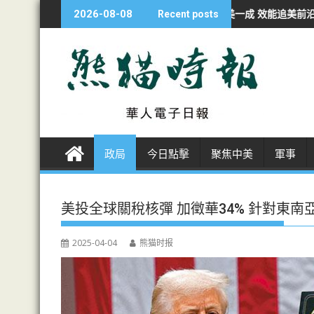
S
經濟學人：華AI投資不足美一成 效能追美前沿九成
非洲各国開發者轉投
2026-08-08
Recent posts
k
i
p
t
o
c
o
n
政局
今日點擊
聚焦中美
軍事
t
e
n
美投全球關稅核彈 加徵華34% 針對東南
t
2025-04-04
熊猫时报