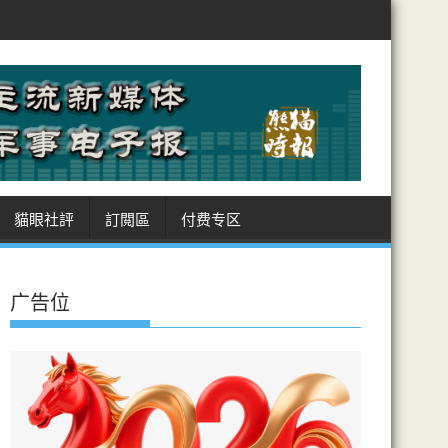
、土耳其、巴基斯坦 簽麥加共同防務協議
美徵多晶矽國安關稅制華 
貓眼社評
訂閲區
付费专区
广告位