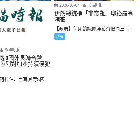
2026-08-07
熊猫时报
伊朗總統稱「非常難」聯絡最高
領袖
【政局】伊朗總統佩澤希齊揚周三（...
政局
熊猫时报
等8國外長聯合聲
色列對加沙持續侵犯
拉伯、土耳其等8國...