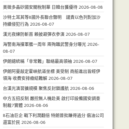
美徵多晶矽國安關稅制華 日韓台獲優待
2026-08-08
沙特土耳其等8國外長聯合聲明 譴責以色列對加沙
持續侵犯行為
2026-08-07
漢光夜練防斬首 賴披避彈衣參演
2026-08-07
海警南海撞軍艦一周年 兩殉職武警身分曝光
2026-
08-07
伊朗總統稱「非常難」聯絡最高領袖
2026-08-07
伊朗阿曼敲定霍峽航道坐標 美受制 商船進出皆經伊
領海 收費安排癥結難解
2026-08-07
台漢光演習擴規模 聚焦反封鎖護航
2026-08-06
中方五招反制 嚴控無人機赴美 啟打印設備國安調查
制裁7實體
2026-08-06
8石油巨企 戰下利潤翻倍 特朗普批賺得過分 倡油公司
還富於民
2026-08-06