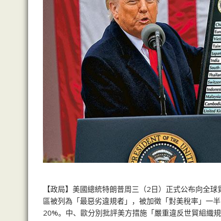
【政局】美國總統特朗普周三（2日）正式公布向全球貿
區被列為「最惡劣違規者」，被加徵「對美稅率」一半
20%。中、歐分別批評美方措施「嚴重違反世貿組織