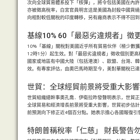
次向全球貿易體系投下「核彈」，將令包括美國在內許
亦被徵高稅率，白宮官員明言這是美國為封殺中國貨繞
向相對較低關稅的印度轉移，另有廠商表示不得不回到
基線10% 60「最惡劣違規者」徵
10%「基線」關稅對美國近乎所有貿易伙伴（極少數
12時1分）起生效。對「最惡劣違規者」徵收個別更
國家或地區有中國大陸（包括港澳）、歐盟、台灣、韓
效。有專家評估，由奧巴馬時期至今，美對華關稅已達
世貿：全球經貿前景將受重大影響
世貿組織總幹事奧孔喬．伊衛拉昨發聲明表示，世貿正
全球貿易和經濟增長前景將受重大影響，世貿初步估計
前預測向下修正近4個百分點。她表示擔心各國報復引
特朗普稱稅率「仁慈」 財長警告