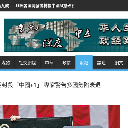
中國AI撼矽谷地位 低價開源招徠 紐時：華領導人將AI作軟實力
沙特
媒體
社交網媒
中華
政情
財經
論道
網文
亞封殺「中國+1」 專家警告多國勢陷衰退