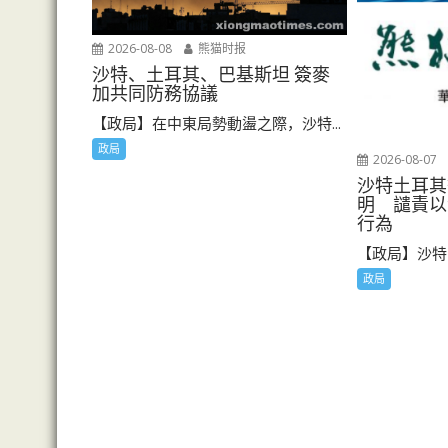
2026-08-08
熊猫时报
沙特、土耳其、巴基斯坦 簽麥
加共同防務協議
【政局】在中東局勢動盪之際，沙特...
政局
2026-08-07
沙特土耳其
明 譴責以
行為
【政局】沙特阿
政局