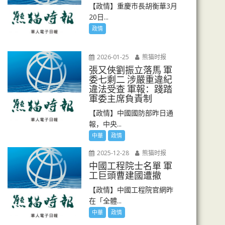
【政情】重慶市長胡衡華3月
20日...
政情
2026-01-25
熊猫时报
張又俠劉振立落馬 軍
委七剩二 涉嚴重違紀
違法受查 軍報：踐踏
軍委主席負責制
【政情】中國國防部昨日通
報，中央...
中華
政情
2025-12-28
熊猫时报
中國工程院士名單 軍
工巨頭曹建國遭撤
【政情】中國工程院官網昨
在「全體...
中華
政情