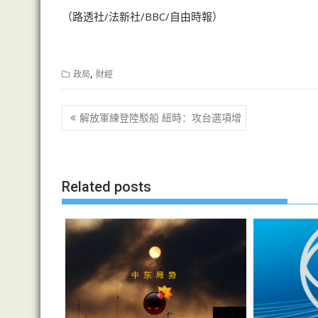
（路透社/法新社/BBC/自由時報）
,
政局
財經
文
解放軍練登陸駁船 紐時：攻台選項增
章
导
航
Related posts