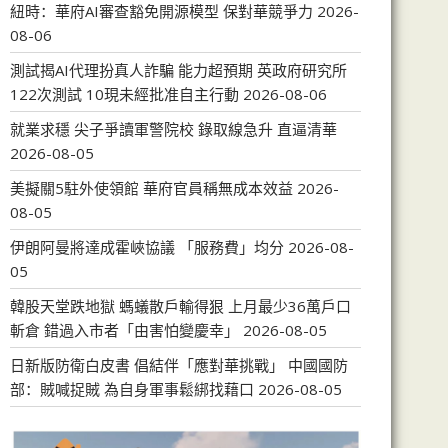
紐時：華府AI審查豁免開源模型 保對華競爭力
2026-
08-06
測試揭AI代理扮真人詐騙 能力超預期 英政府研究所
122次測試 10現未經批准自主行動
2026-08-06
就業求穩 尖子爭讀軍警院校 錄取線急升 直逼清華
2026-08-05
美擬關5駐外使領館 華府官員稱無成本效益
2026-
08-05
伊朗阿曼將達成霍峽協議 「服務費」均分
2026-08-
05
韓股天堂跌地獄 螞蟻散戶輸得狠 上月最少36萬戶口
斬倉 錯過入市者「由害怕變慶幸」
2026-08-05
日新版防衛白皮書 倡結伴「應對華挑戰」 中國國防
部：賊喊捉賊 為自身軍事鬆綁找藉口
2026-08-05