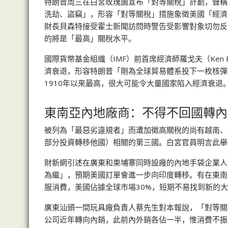
特朗普周三在白宮玫瑰園宣布「對等關稅」計劃，聲稱
洗劫、盜竊」，形容「對等關稅」措施象徵美國「經濟
財長貝森特接受霍士新聞訪問時警告受影響對象切勿反
的將是「最高」關稅水平。
國際貨幣基金組織（IMF）前首席經濟師羅戈夫（Ken 
濟衰退，形容特朗普「剛為全球貿易體系投下一枚核彈
1910年以來最高，很大可能令大量國家陷入經濟衰退
東南亞內地廠商：不得不回國轉內
被列為「最惡劣違規者」而遭加徵高關稅的尚有越南、
部分投資轉移他國）相關的第三國。白宮官員明言此舉
財新網引述在廣東和柬埔寨同時設廠的內地手袋企業人
為繼」，預期美國訂單會進一步向印度轉移。有在東南
服消費，美國佔據全球市場30%，短期不易找到新的
廣東汕頭一間玩具廠負責人蔡先生對本報說，「對等關
公司近年轉向內銷，此前內外銷各佔一半，惟消費不振