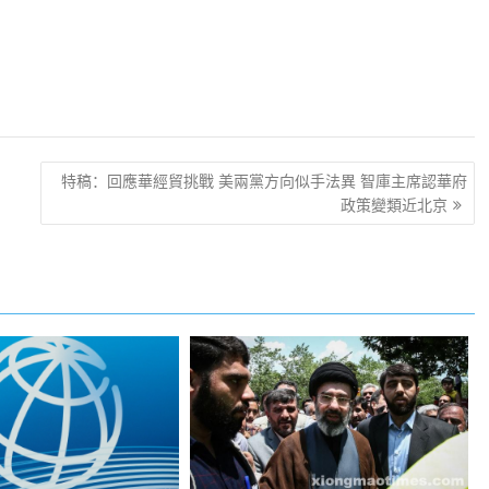
特稿：回應華經貿挑戰 美兩黨方向似手法異 智庫主席認華府
政策變類近北京