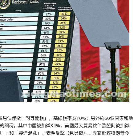
易伙伴徵「對等關稅」，基線稅率為10%；另外約60個國家和地
的關稅，其中中國被加徵34%，美國最大貿易伙伴歐盟則被加徵
規則」和「製造混亂」，表明反擊（見另稿）。專家形容特朗普今