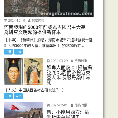
2024-10-19
熊猫时报
河南發現約5000年前或為古國君主大墓
為研究文明起源提供新樣本
【中华】《新華社》消息，河南永城王莊遺址發現一座
距今約5000年的大墓，該墓葬出土遺物350餘件...
中華
人文
2024-03-29
熊猫时报
鮮卑人面貌 CT掃描揭
謎底 北周武帝貌近東
亞人 料長服丹藥中毒
死
【人文】中国陜西省考古研究院昨（...
中華
人文
2024-02-01
熊猫时报
習：不能用西方理論
解析中華民族史