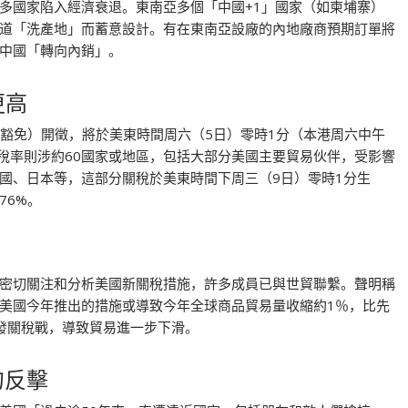
多國家陷入經濟衰退。東南亞多個「中國+1」國家（如柬埔寨）
道「洗產地」而蓄意設計。有在東南亞設廠的內地廠商預期訂單將
中國「轉向內銷」。
更高
獲豁免）開徵，將於美東時間周六（5日）零時1分（本港周六中午
高稅率則涉約60國家或地區，包括大部分美國主要貿易伙伴，受影響
國、日本等，這部分關稅於美東時間下周三（9日）零時1分生
76%。
密切關注和分析美國新關稅措施，許多成員已與世貿聯繫。聲明稱
美國今年推出的措施或導致今年全球商品貿易量收縮約1％，比先
發關稅戰，導致貿易進一步下滑。
勿反擊