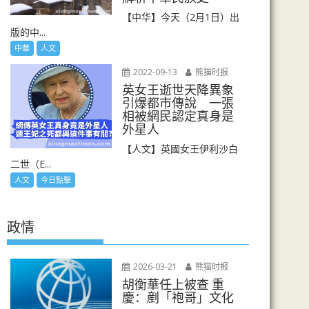
【中华】今天（2月1日）出
版的中...
中華
人文
2022-09-13
熊猫时报
英女王逝世天降異象
引爆都市傳說 一張
相被網民認定真身是
外星人
【人文】英國女王伊利沙白
二世（E...
人文
今日點擊
政情
2026-03-21
熊猫时报
胡衡華任上被查 重
慶：剷「袍哥」文化