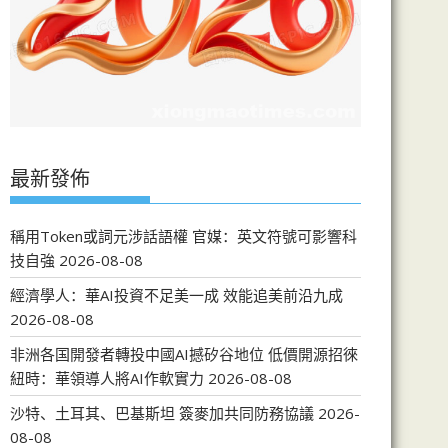
最新發佈
稱用Token或詞元涉話語權 官媒：英文符號可影響科
技自強
2026-08-08
經濟學人：華AI投資不足美一成 效能追美前沿九成
2026-08-08
非洲各国開發者轉投中國AI撼矽谷地位 低價開源招徠
紐時：華領導人將AI作軟實力
2026-08-08
沙特、土耳其、巴基斯坦 簽麥加共同防務協議
2026-
08-08