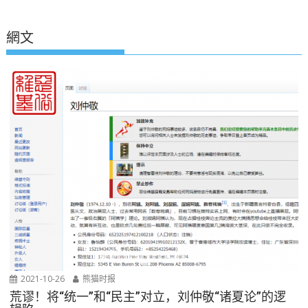
網文
2021-10-26
熊猫时报
荒谬！将“统一”和“民主”对立，刘仲敬“诸夏论”的逻