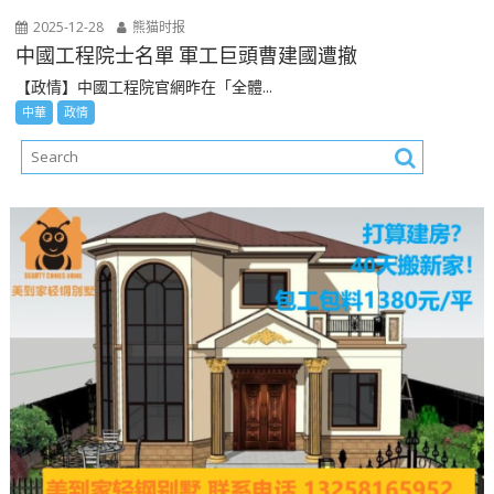
2025-12-28
熊猫时报
中國工程院士名單 軍工巨頭曹建國遭撤
【政情】中國工程院官網昨在「全體...
中華
政情