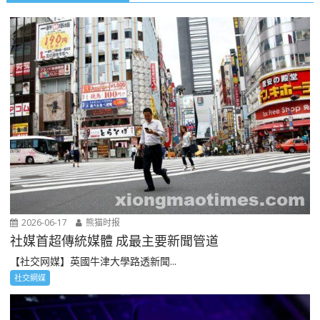
2026-06-17
熊猫时报
社媒首超傳統媒體 成最主要新聞管道
【社交网媒】英國牛津大學路透新聞...
社交網媒