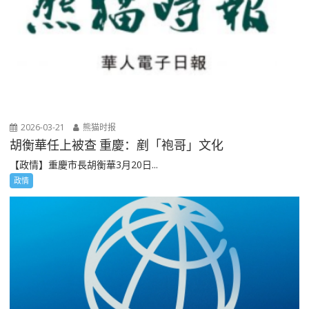
2026-03-21
熊猫时报
胡衡華任上被查 重慶：剷「袍哥」文化
【政情】重慶市長胡衡華3月20日...
政情