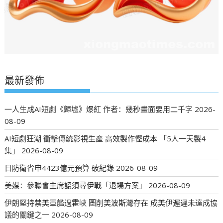
最新發佈
一人生成AI短劇《歸墟》爆紅 作者：幾秒畫面要用二千字
2026-
08-09
AI短劇狂潮 衝擊傳統影視生產 高效製作慳成本 「5人一天製4
集」
2026-08-09
日防衛省申4423億元預算 破紀錄
2026-08-09
美媒：參聯會主席認須尋伊戰「退場方案」
2026-08-09
伊朗堅持禁美軍艦過霍峽 圖削美波斯灣存在 成美伊遲遲未達成協
議的關鍵之一
2026-08-09