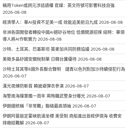
稱用Token或詞元涉話語權 官媒：英文符號可影響科技自強
2026-08-08
經濟學人：華AI投資不足美一成 效能追美前沿九成
2026-08-08
非洲各国開發者轉投中國AI撼矽谷地位 低價開源招徠 紐時：華領
導人將AI作軟實力
2026-08-08
沙特、土耳其、巴基斯坦 簽麥加共同防務協議
2026-08-08
美徵多晶矽國安關稅制華 日韓台獲優待
2026-08-08
沙特土耳其等8國外長聯合聲明 譴責以色列對加沙持續侵犯行為
2026-08-07
漢光夜練防斬首 賴披避彈衣參演
2026-08-07
海警南海撞軍艦一周年 兩殉職武警身分曝光
2026-08-07
伊朗總統稱「非常難」聯絡最高領袖
2026-08-07
伊朗阿曼敲定霍峽航道坐標 美受制 商船進出皆經伊領海 收費安
排癥結難解
2026-08-07