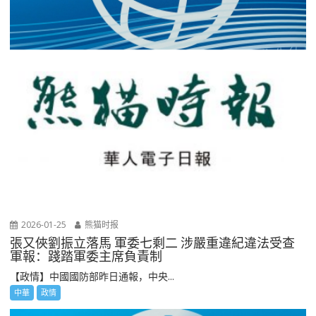
2026-01-25
熊猫时报
張又俠劉振立落馬 軍委七剩二 涉嚴重違紀違法受查
軍報：踐踏軍委主席負責制
【政情】中國國防部昨日通報，中央...
中華
政情