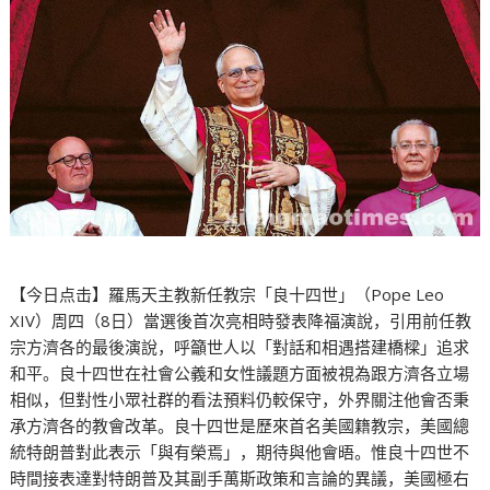
【今日点击】羅馬天主教新任教宗「良十四世」（Pope Leo
XIV）周四（8日）當選後首次亮相時發表降福演說，引用前任教
宗方濟各的最後演說，呼籲世人以「對話和相遇搭建橋樑」追求
和平。良十四世在社會公義和女性議題方面被視為跟方濟各立場
相似，但對性小眾社群的看法預料仍較保守，外界關注他會否秉
承方濟各的教會改革。良十四世是歷來首名美國籍教宗，美國總
統特朗普對此表示「與有榮焉」，期待與他會晤。惟良十四世不
時間接表達對特朗普及其副手萬斯政策和言論的異議，美國極右