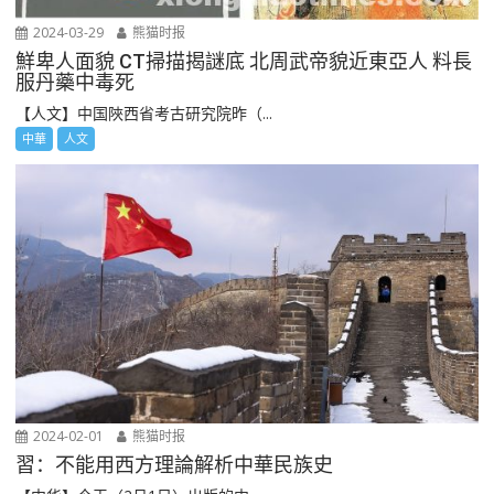
2024-03-29
熊猫时报
鮮卑人面貌 CT掃描揭謎底 北周武帝貌近東亞人 料長
服丹藥中毒死
【人文】中国陜西省考古研究院昨（...
中華
人文
2024-02-01
熊猫时报
習：不能用西方理論解析中華民族史