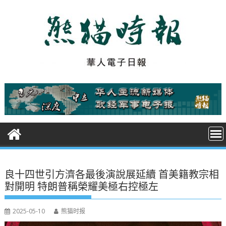
S
k
i
p
t
o
c
o
n
t
e
n
t
良十四世引方濟各最後演說展延續 首美籍教宗相
對開明 特朗普稱榮耀美極右控極左
2025-05-10
熊猫时报