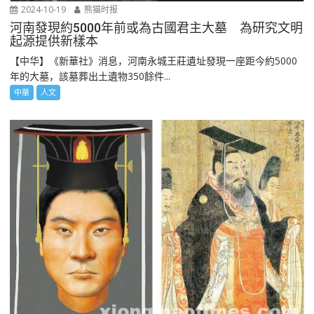
2024-10-19
熊猫时报
河南發現約5000年前或為古國君主大墓 為研究文明
起源提供新樣本
【中华】《新華社》消息，河南永城王莊遺址發現一座距今約5000
年的大墓，該墓葬出土遺物350餘件...
中華
人文