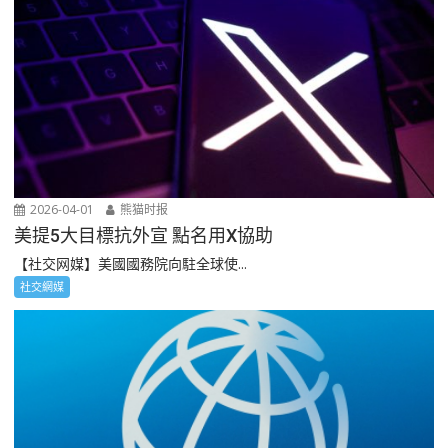
2026-04-01
熊猫时报
美提5大目標抗外宣 點名用X協助
【社交网媒】美國國務院向駐全球使...
社交網媒