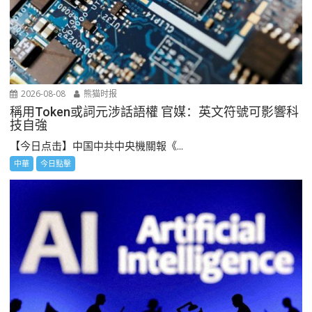
2026-08-08
熊猫时报
稱用Token或詞元涉話語權 官媒：英文符號可影響科
技自強
【今日点击】中国中共中央機關報《...
中華
今日點擊