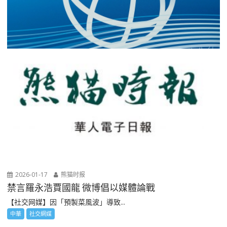
2026-01-17
熊猫时报
禁言羅永浩賈國龍 微博倡以媒體論戰
【社交网媒】因「預製菜風波」導致...
中華
社交網媒