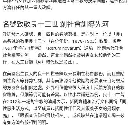
革讓3名女性加入向教宗建議遴選全球主教的投票團體，這被視為
方濟各任內其一重大政績。
名號致敬良十三世 創社會訓導先河
教廷發言人確認，良十四世的名號選擇，是向對上一位以「良」
為名號的教宗良十三世（在位年份：1878-1903）致敬，後者
1891年頒布《新事》（Rerum novarum）通諭，開創當代教會
社會訓導先河，「顯然，這並非偶然提及男男女女和他們的工
作，在人工智能（AI）時代也是如此」。
在美國出生長大的良十四世晉鐸以來長期在秘魯服務，而且重點
關注窮人等弱勢社群，其南美淵源令他被認為背景跟來自阿根廷
的方濟各有相似之處。外界相信他會很大程度上延續方濟各的教
會路線，但細節仍可能有差異。以性小眾議題為例，良十四世曾
在2012年一場對主教的演講表示，新聞媒體和流行文化同情「同
性戀生活方式，以至成員包括同性伴侶及其領養子女的另類家
庭」，「跟福音信仰和實踐相左」，或反映其在這議題立場未必
有如方濟各般相對開明。