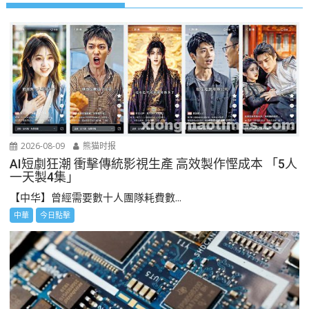
2026-08-09
熊猫时报
AI短劇狂潮 衝擊傳統影視生產 高效製作慳成本 「5人
一天製4集」
【中华】曾經需要數十人團隊耗費數...
中華
今日點擊