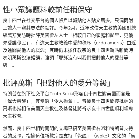
性小眾議題料較前任稍保守
良十四世在社交平台的個人帳戶以轉貼他人貼文居多，只偶爾附
上讓人一窺其想法的點評。今年2月，近年改信天主教的美國副總
統萬斯受訪時批評美國極左人士「相較自己的家庭和鄰里，更優
先愛護移民」，有違天主教教義中愛的秩序（ordo amoris）由近
及遠關愛他人的概念；其時仍未擔任教宗的良十四世轉貼新聞時
表明萬斯說法錯誤，強調「耶穌沒有叫我們把對他人的愛分等
級」。
批評萬斯「把對他人的愛分等級」
特朗普在旗下社交平台Truth Social形容良十四世對美國而言是
「偉大榮耀」，其當選「令人振奮」。曾被良十四世間接批評的
萬斯也指相信美國天主教徒及基督徒將祈求良十四世能順利領導
天主教會。
然而，良十四世相對開明的立場已招至美國極右派和特朗普支持
者的反彈，指摘這位新教宗是支持「覺醒」（woke）文化的「馬