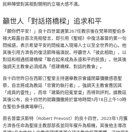
民粹陣營對其相對開明的立場大感不滿。
籲世人「對話搭橋樑」追求和平
「願你們平安！」良十四世當選第267任教宗後在梵蒂岡聖伯多
祿大殿露台首次亮相發言，即引用《聖經》中復活基督的第一句
問候語，表示希望平安的問候進入現場人士以至全世界的心。他
其後引用方濟各的復活節降福演說，呼籲世人「彼此相助」，以
對話和相遇搭建橋樑「聯合起來成為永遠和平的民族」。他其後
強調天主教會必須成為「搭建橋樑、對話的教會」。
良十四世昨日在西斯汀聖堂主持選舉教宗會議閉幕彌撒感恩聖
祭，自言將成為教廷「忠實的執行者」，強調天主教會應因其
「成員的靈性」，而非「建築的冠冕堂皇」而得到評判。據教廷
其後公布，良十四世的就職彌撒將於當地時間5月18日上午10時
在聖伯多祿廣場舉行。
原名普雷沃斯特（Robert Prevost）的良十四世，2023年1月獲
方濟各任命為聖座主教部部長並同年擢升為樞機，其後他主導改