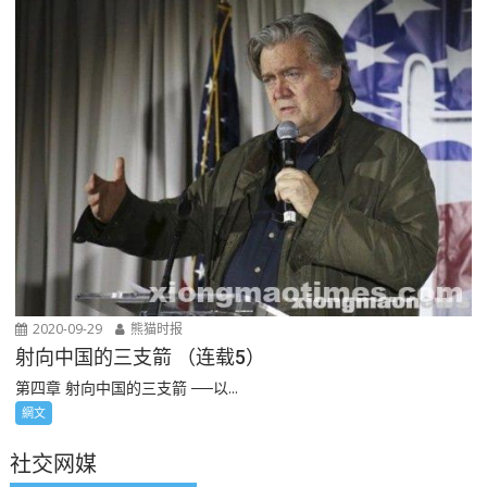
2020-09-29
熊猫时报
射向中国的三支箭 （连载5）
第四章 射向中国的三支箭 ──以...
網文
社交网媒