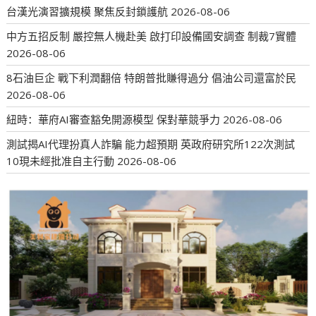
台漢光演習擴規模 聚焦反封鎖護航
2026-08-06
中方五招反制 嚴控無人機赴美 啟打印設備國安調查 制裁7實體
2026-08-06
8石油巨企 戰下利潤翻倍 特朗普批賺得過分 倡油公司還富於民
2026-08-06
紐時：華府AI審查豁免開源模型 保對華競爭力
2026-08-06
測試揭AI代理扮真人詐騙 能力超預期 英政府研究所122次測試
10現未經批准自主行動
2026-08-06