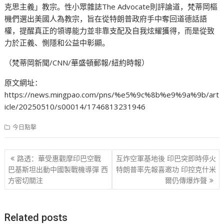
克思主義」教宗。性小眾雜誌The Advocate則評論道，梵蒂岡樞
機們選出美國人為教宗，旨在從特朗普政府手中奪回道德話語
權，提醒真正的領導能力並非靠支配及自我炫耀獲得，而是從致
力於正義、惻隱和公益中彰顯。
（梵蒂岡新聞/CNN/華盛頓郵報/紐約時報）
原文網址：
https://news.mingpao.com/pns/%e5%9c%8b%e9%9a%9b/art
icle/20250510/s00014/1746813231946
今日點擊
文
路透：華受惠觀摩印巴空戰
互炸空軍基地後 印巴突即時停火
章
巴基斯坦出動中國製戰機導彈 西
特朗普率先報喜邀功 印控克什米
方密切關注
爾仍傳爆炸聲
导
航
Related posts