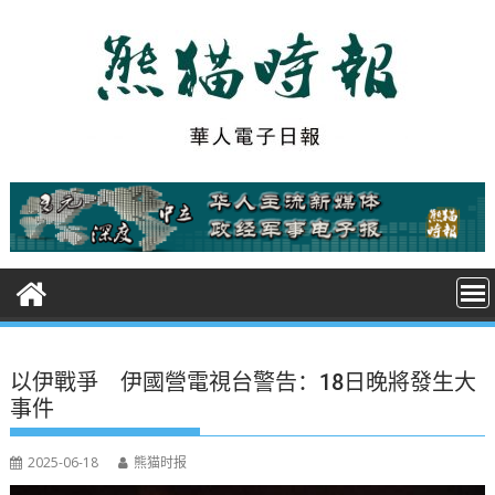
S
k
i
p
t
o
c
o
n
t
e
n
t
以伊戰爭 伊國營電視台警告：18日晚將發生大
事件
2025-06-18
熊猫时报