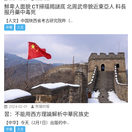
鮮卑人面貌 CT掃描揭謎底 北周武帝貌近東亞人 料長
服丹藥中毒死
【人文】中国陜西省考古研究院昨（...
中華
人文
2024-02-01
熊猫时报
習：不能用西方理論解析中華民族史
【中华】今天（2月1日）出版的中...
中華
人文