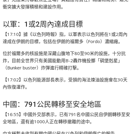
衝突擴大發揮積極和建設作用。
以軍：1或2周內達成目標
【17:10】據《以色列時報》指，以軍表示以色列將在1或2周內
達成在伊朗的目標，包括在伊朗的福爾多（Fordo）濃縮廠。
位於福爾多的核設施是深藏山腹地下80至90米的設施，十分抗
炸，目前全世界只有美國能動用B-2轟炸機投擲「碉堡剋星」
（Bunker buster）炸彈進行精確打擊。
【17:02】以色列能源部長表示，受損的海法煉油設施會在30天
內恢復運作。
中國：791公民轉移至安全地區
【16:55】中國外交部表示，已有791名中國公民自伊朗轉移至安
全地區，還有逾1000人正在轉移撤離的途中。
中方稱暫未收到有關中國公民在以色列和伊朗傷亡的報告。