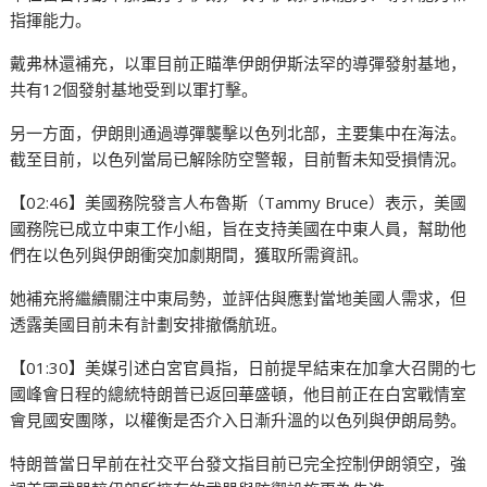
指揮能力。
戴弗林還補充，以軍目前正瞄準伊朗伊斯法罕的導彈發射基地，
共有12個發射基地受到以軍打擊。
另一方面，伊朗則通過導彈襲擊以色列北部，主要集中在海法。
截至目前，以色列當局已解除防空警報，目前暫未知受損情況。
【02:46】美國務院發言人布魯斯（Tammy Bruce）表示，美國
國務院已成立中東工作小組，旨在支持美國在中東人員，幫助他
們在以色列與伊朗衝突加劇期間，獲取所需資訊。
她補充將繼續關注中東局勢，並評估與應對當地美國人需求，但
透露美國目前未有計劃安排撤僑航班。
【01:30】美媒引述白宮官員指，日前提早結束在加拿大召開的七
國峰會日程的總統特朗普已返回華盛頓，他目前正在白宮戰情室
會見國安團隊，以權衡是否介入日漸升溫的以色列與伊朗局勢。
特朗普當日早前在社交平台發文指目前已完全控制伊朗領空，強