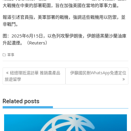
大戰機在中東的部署範圍，旨在加強美國在當地的軍事力量。
報道引述官員指，美軍部署的戰機，強調這些戰機用以防禦，並
非戰鬥。
图：2025年6月15日，以色列攻擊伊朗後，伊朗德黑蘭沙蘭油庫
升起濃煙。（Reuters）
軍事
文
紐總理抵滬訪華 推銷農產品
伊籲國民刪WhatsApp免遭定位
章
旅遊留學
导
航
Related posts