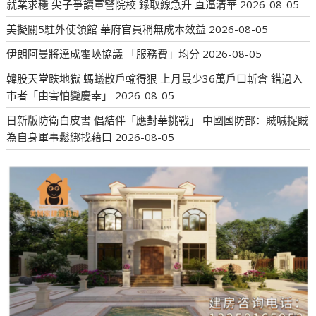
就業求穩 尖子爭讀軍警院校 錄取線急升 直逼清華
2026-08-05
美擬關5駐外使領館 華府官員稱無成本效益
2026-08-05
伊朗阿曼將達成霍峽協議 「服務費」均分
2026-08-05
韓股天堂跌地獄 螞蟻散戶輸得狠 上月最少36萬戶口斬倉 錯過入
市者「由害怕變慶幸」
2026-08-05
日新版防衛白皮書 倡結伴「應對華挑戰」 中國國防部：賊喊捉賊
為自身軍事鬆綁找藉口
2026-08-05