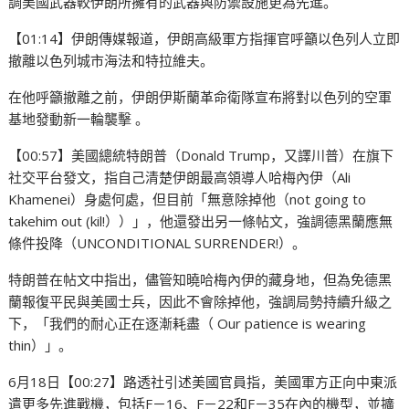
調美國武器較伊朗所擁有的武器與防禦設施更為先進。
【01:14】伊朗傳媒報道，伊朗高級軍方指揮官呼籲以色列人立即
撤離以色列城市海法和特拉維夫。
在他呼籲撤離之前，伊朗伊斯蘭革命衛隊宣布將對以色列的空軍
基地發動新一輪襲擊 。
【00:57】美國總統特朗普（Donald Trump，又譯川普）在旗下
社交平台發文，指自己清楚伊朗最高領導人哈梅內伊（Ali
Khamenei）身處何處，但目前「無意除掉他（not going to
takehim out (kil!））」，他還發出另一條帖文，強調德黑蘭應無
條件投降（UNCONDITIONAL SURRENDER!）。
特朗普在帖文中指出，儘管知曉哈梅內伊的藏身地，但為免德黑
蘭報復平民與美國士兵，因此不會除掉他，強調局勢持續升級之
下，「我們的耐心正在逐漸耗盡（ Our patience is wearing
thin）」。
6月18日【00:27】路透社引述美國官員指，美國軍方正向中東派
遣更多先進戰機，包括F－16、F－22和F－35在內的機型，並擴