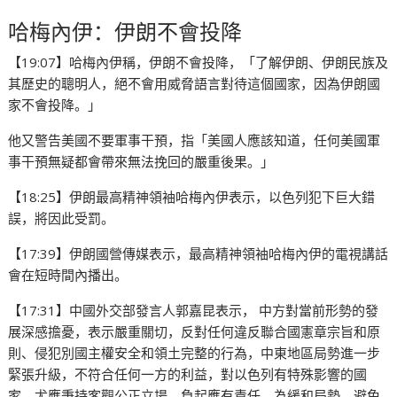
哈梅內伊：伊朗不會投降
【19:07】哈梅內伊稱，伊朗不會投降，「了解伊朗、伊朗民族及
其歷史的聰明人，絕不會用威脅語言對待這個國家，因為伊朗國
家不會投降。」
他又警告美國不要軍事干預，指「美國人應該知道，任何美國軍
事干預無疑都會帶來無法挽回的嚴重後果。」
【18:25】伊朗最高精神領袖哈梅內伊表示，以色列犯下巨大錯
誤，將因此受罰。
【17:39】伊朗國營傳媒表示，最高精神領袖哈梅內伊的電視講話
會在短時間內播出。
【17:31】中國外交部發言人郭嘉昆表示， 中方對當前形勢的發
展深感擔憂，表示嚴重關切，反對任何違反聯合國憲章宗旨和原
則、侵犯別國主權安全和領土完整的行為，中東地區局勢進一步
緊張升級，不符合任何一方的利益，對以色列有特殊影響的國
家，尤應秉持客觀公正立場，負起應有責任，為緩和局勢、避免