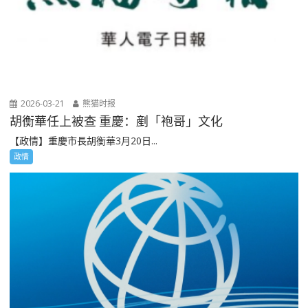
2026-03-21
熊猫时报
胡衡華任上被查 重慶：剷「袍哥」文化
【政情】重慶市長胡衡華3月20日...
政情