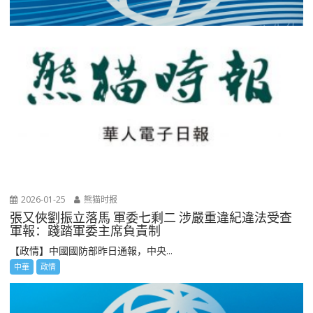
2026-01-25
熊猫时报
張又俠劉振立落馬 軍委七剩二 涉嚴重違紀違法受查
軍報：踐踏軍委主席負責制
【政情】中國國防部昨日通報，中央...
中華
政情