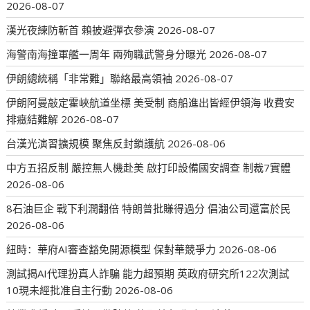
2026-08-07
漢光夜練防斬首 賴披避彈衣參演
2026-08-07
海警南海撞軍艦一周年 兩殉職武警身分曝光
2026-08-07
伊朗總統稱「非常難」聯絡最高領袖
2026-08-07
伊朗阿曼敲定霍峽航道坐標 美受制 商船進出皆經伊領海 收費安
排癥結難解
2026-08-07
台漢光演習擴規模 聚焦反封鎖護航
2026-08-06
中方五招反制 嚴控無人機赴美 啟打印設備國安調查 制裁7實體
2026-08-06
8石油巨企 戰下利潤翻倍 特朗普批賺得過分 倡油公司還富於民
2026-08-06
紐時：華府AI審查豁免開源模型 保對華競爭力
2026-08-06
測試揭AI代理扮真人詐騙 能力超預期 英政府研究所122次測試
10現未經批准自主行動
2026-08-06