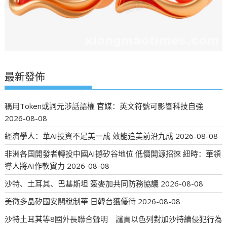
最新發佈
稱用Token或詞元涉話語權 官媒：英文符號可影響科技自強
2026-08-08
經濟學人：華AI投資不足美一成 效能追美前沿九成
2026-08-08
非洲各国開發者轉投中國AI撼矽谷地位 低價開源招徠 紐時：華領
導人將AI作軟實力
2026-08-08
沙特、土耳其、巴基斯坦 簽麥加共同防務協議
2026-08-08
美徵多晶矽國安關稅制華 日韓台獲優待
2026-08-08
沙特土耳其等8國外長聯合聲明 譴責以色列對加沙持續侵犯行為