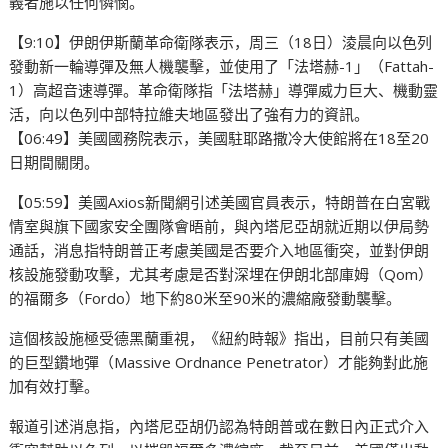
義者施以任何憐憫。
【9:10】伊朗伊斯蘭革命衛隊表示，周三（18日）淩晨向以色列
發動新一輪導彈及無人機襲擊，並使用了「法塔赫-1」（Fattah-
1）高超音速導彈。革命衛隊指「法塔赫」導彈威力巨大、機動靈
活，向以色列中部特拉維夫地區發出了強有力的資訊。
【06:49】美國國務院表示，美國駐耶路撒冷大使館將在18至20
日期間關閉。
【05:59】美國Axios新聞網引述美國官員表示，特朗普在白宮戰
情室與旗下國家安全團隊會晤前，與內塔尼亞胡就近期以伊局勢
通話，消息指特朗普正考慮美國是否要介入地區衝突，並對伊朗
核設施發動攻擊，尤其考慮是否對深埋在伊朗北部庫姆（Qom）
的福爾多（Fordo）地下約80米至90米的濃縮廠發動襲擊。
這個核設施極受德黑蘭重視，《紐約時報》指出，目前只有美國
的巨型鑽地彈（Massive Ordnance Penetrator）才能夠對此施
加有效打擊。
報道引述消息指，內塔尼亞胡仍認為特朗普或在數日內正式介入