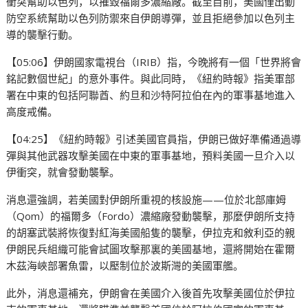
衝突幫助以色列，以摧毀福爾多濃縮廠。截至目前，美國僅出動
防空系統幫助以色列防禦來自伊朗導彈，並且拒絕參加以色列主
導的襲擊行動。
【05:06】伊朗國家電視台（IRIB）指，今晚將有一個「世界將會
銘記數個世紀」的意外事件。與此同時，《紐約時報》指美軍部
署在中東的包括阿聯酋、約旦和沙特阿拉伯在內的軍事基地進入
高度戒備。
【04:25】《紐約時報》引述美國官員指，伊朗已做好準備通過導
彈與其他武器攻擊美國在中東的軍事基地，預料美國一旦介入以
伊衝突，就會發動襲擊。
消息還強調，若美國對伊朗所重視的核設施——位於北部庫姆
（Qom）的福爾多（Fordo）濃縮廠發動襲擊，那麼伊朗所支持
的胡塞武裝將恢復對紅海美國船隻的襲擊，伊拉克和敘利亞的親
伊朗民兵組織可能會試圖攻擊那裏的美國基地，還將開始在霍爾
木茲海峽部署魚雷，以壓制位於波斯灣的美國軍艦。
此外，消息還補充，伊朗會在美國介入後首先攻擊美國位於伊拉