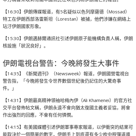
【16:30】伊朗傳媒報道，有5名疑似以色列摩薩德（Mossad）
特工在伊朗西部洛雷斯坦（Lorestan）被捕，他們涉嫌在網絡上
玷汙伊朗國家形象。
【15:30】伊朗邁赫爾通訊社引述伊朗原子能機構負責人稱，伊朗
核設施「狀況良好」。
伊朗電視台警告：今晚將發生大事件
【14:35】《新聞週刊》（Newsweek）報道，伊朗國營電視台
警告指，「今晚將發生令世界數個世紀後仍記住的大驚奇事
件。」
【14:31】伊朗最高精神領袖哈梅內伊（Ali Khamenei）的官方社
交平台發佈帖文稱，伊朗永遠不會向猶太復國主義者妥協，將會
作出強烈的回應，不會有任何憐憫。
【14:15】有美國媒體引述伊朗軍事專家報道，以伊衝突的結果可
能取決於一個簡單的數字，伊朗手上到底還有多少枚中程彈道導