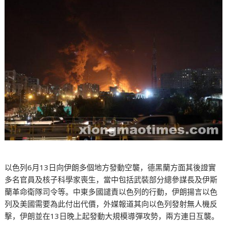
以色列6月13日向伊朗多個地方發動空襲，德黑蘭方面其後證實
多名官員及核子科學家喪生，當中包括武裝部分總參謀長及伊斯
蘭革命衛隊司令等。中東多國譴責以色列的行動，伊朗揚言以色
列及美國需要為此付出代價，外媒報道其向以色列發射無人機反
擊，伊朗並在13日晚上起發動大規模導彈攻勢，兩方連日互襲。