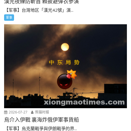
漢光夜練防斬首 賴披避彈衣參演
【军事】台灣地区「漢光42號」演...
軍事
2026-07-27
熊猫时报
烏介入伊戰 裏海炸俄伊軍事貨船
【军事】烏克蘭戰爭與伊朗戰爭的界...