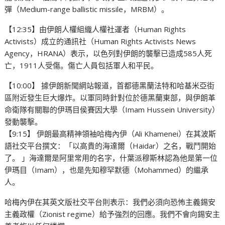
彈（Medium-range ballistic missile，MRBM）。
【12:35】由伊朗人權組織人權社運者（Human Rights
Activists）成立的通訊社（Human Rights Activists News
Agency，HRANA）表示，以色列對伊朗的襲擊已造成585人死
亡，1911人受傷。傷亡人員包括軍人和平民。
【10:00】 據伊朗新聞網站報道，首都德黑蘭法特和哈基米亞街
區附近發生巨大爆炸。以軍同時針對位於德黑蘭東部，與伊朗革
命衛隊有關聯的伊瑪目侯賽因大學（Imam Hussein University）
發動襲擊。
【9:15】 伊朗最高精神領袖哈梅內伊（Ali Khamenei）在其波斯
語社交平台撰文：「以高貴的海達爾（Haidar）之名，戰鬥開始
了。 」海達爾是阿里常用的名字，什葉派穆斯林認為他是第一位
伊瑪目（Imam），也是先知穆罕默德（Mohammed）的繼承
人。
哈梅內伊在其英文版社交平台則表示：我們必須向恐怖主義錫安
主義政權（Zionist regime）給予強烈的回應。我們不會向錫安主