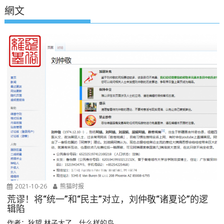
網文
2021-10-26
熊猫时报
荒谬！将“统一”和“民主”对立，刘仲敬“诸夏论”的逻
辑陷
作者：狄望 林子大了，什么样的鸟...