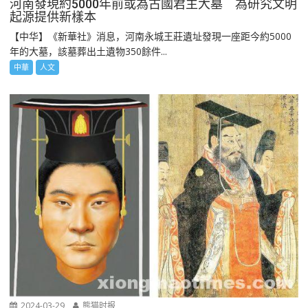
河南發現約5000年前或為古國君主大墓 為研究文明
起源提供新樣本
【中华】《新華社》消息，河南永城王莊遺址發現一座距今約5000
年的大墓，該墓葬出土遺物350餘件...
中華
人文
2024-03-29
熊猫时报