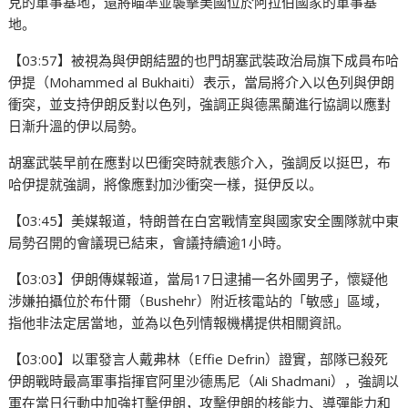
克的軍事基地，還將瞄準並襲擊美國位於阿拉伯國家的軍事基
地。
【03:57】被視為與伊朗結盟的也門胡塞武裝政治局旗下成員布哈
伊提（Mohammed al Bukhaiti）表示，當局將介入以色列與伊朗
衝突，並支持伊朗反對以色列，強調正與德黑蘭進行協調以應對
日漸升溫的伊以局勢。
胡塞武裝早前在應對以巴衝突時就表態介入，強調反以挺巴，布
哈伊提就強調，將像應對加沙衝突一樣，挺伊反以。
【03:45】美媒報道，特朗普在白宮戰情室與國家安全團隊就中東
局勢召開的會議現已結束，會議持續逾1小時。
【03:03】伊朗傳媒報道，當局17日逮捕一名外國男子，懷疑他
涉嫌拍攝位於布什爾（Bushehr）附近核電站的「敏感」區域，
指他非法定居當地，並為以色列情報機構提供相關資訊。
【03:00】以軍發言人戴弗林（Effie Defrin）證實，部隊已殺死
伊朗戰時最高軍事指揮官阿里沙德馬尼（Ali Shadmani），強調以
軍在當日行動中加強打擊伊朗，攻擊伊朗的核能力、導彈能力和