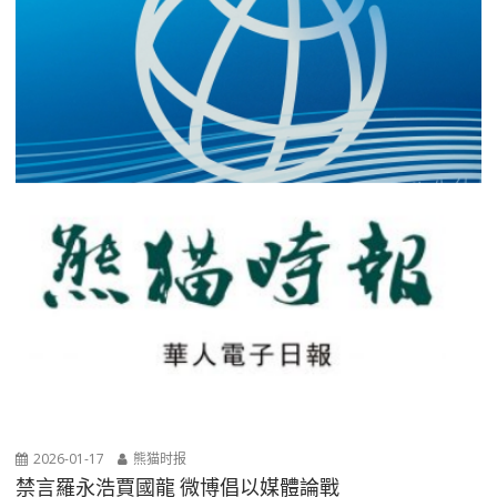
2026-01-17
熊猫时报
禁言羅永浩賈國龍 微博倡以媒體論戰