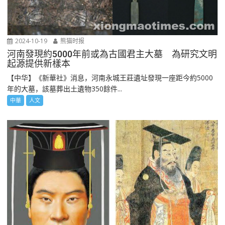
2024-10-19
熊猫时报
河南發現約5000年前或為古國君主大墓 為研究文明
起源提供新樣本
【中华】《新華社》消息，河南永城王莊遺址發現一座距今約5000
年的大墓，該墓葬出土遺物350餘件...
中華
人文