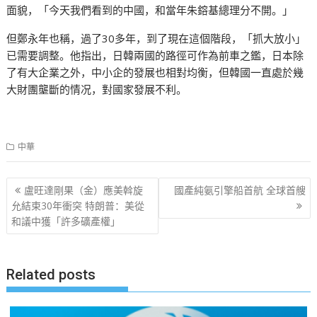
面貌，「今天我們看到的中國，和當年朱鎔基總理分不開。」
但鄭永年也稱，過了30多年，到了現在這個階段，「抓大放小」
已需要調整。他指出，日韓兩國的路徑可作為前車之鑑，日本除
了有大企業之外，中小企的發展也相對均衡，但韓國一直處於幾
大財團壟斷的情况，對國家發展不利。
中華
文
盧旺達剛果（金）應美斡旋
國產純氨引擎船首航 全球首艘
章
允結束30年衝突 特朗普：美從
和議中獲「許多礦產權」
导
航
Related posts