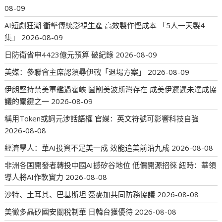
08-09
AI短劇狂潮 衝擊傳統影視生產 高效製作慳成本 「5人一天製4
集」
2026-08-09
日防衛省申4423億元預算 破紀錄
2026-08-09
美媒：參聯會主席認須尋伊戰「退場方案」
2026-08-09
伊朗堅持禁美軍艦過霍峽 圖削美波斯灣存在 成美伊遲遲未達成協
議的關鍵之一
2026-08-09
稱用Token或詞元涉話語權 官媒：英文符號可影響科技自強
2026-08-08
經濟學人：華AI投資不足美一成 效能追美前沿九成
2026-08-08
非洲各国開發者轉投中國AI撼矽谷地位 低價開源招徠 紐時：華領
導人將AI作軟實力
2026-08-08
沙特、土耳其、巴基斯坦 簽麥加共同防務協議
2026-08-08
美徵多晶矽國安關稅制華 日韓台獲優待
2026-08-08