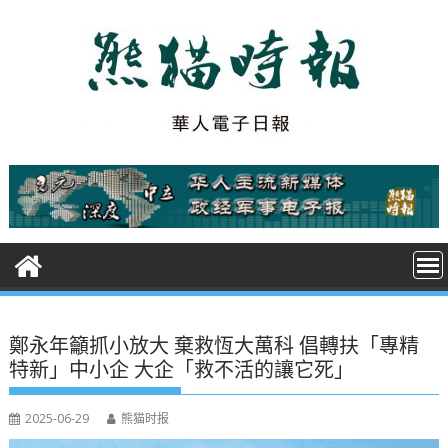
S
k
i
p
t
o
c
o
n
t
e
n
t
鄭永年籲抓小放大 棄救恆大萬科 倡轉扶「專精
特新」中小企 大企「救不活的讓它死」
2025-06-29
熊猫时报