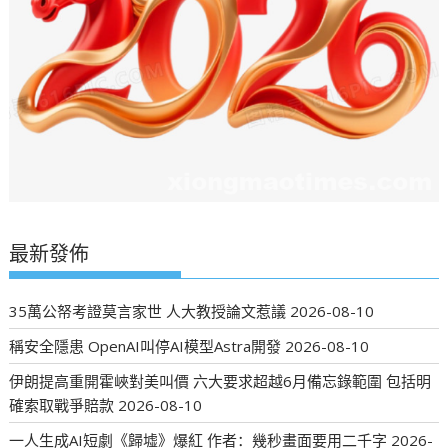
最新發佈
35萬公帑考證莫言家世 人大教授論文惹議
2026-08-10
稱安全隱患 OpenAI叫停AI模型Astra開發
2026-08-10
伊朗提高重開霍峽對美叫價 六大要求超越6月備忘錄範圍 包括明
確索取戰爭賠款
2026-08-10
一人生成AI短劇《歸墟》爆紅 作者：幾秒畫面要用二千字
2026-