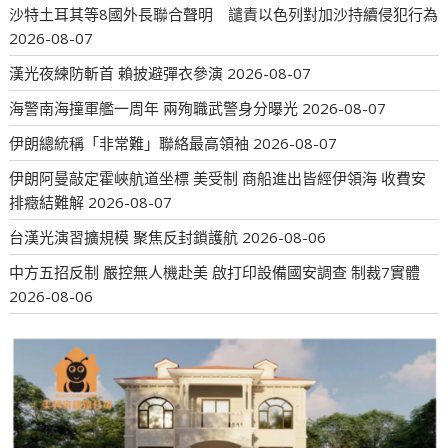
沙特土耳其等8國外長聯合聲明 譴責以色列對加沙持續侵犯行為
2026-08-07
漢光夜練防斬首 賴披避彈衣參演
2026-08-07
海警南海撞軍艦一周年 兩殉職武警身分曝光
2026-08-07
伊朗總統稱「非常難」聯絡最高領袖
2026-08-07
伊朗阿曼敲定霍峽航道坐標 美受制 商船進出皆經伊領海 收費安
排癥結難解
2026-08-07
台漢光演習擴規模 聚焦反封鎖護航
2026-08-06
中方五招反制 嚴控無人機赴美 啟打印設備國安調查 制裁7實體
2026-08-06