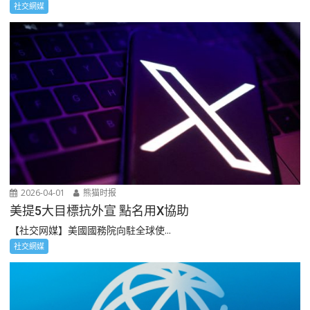
社交網媒
2026-04-01
熊猫时报
美提5大目標抗外宣 點名用X協助
【社交网媒】美國國務院向駐全球使...
社交網媒