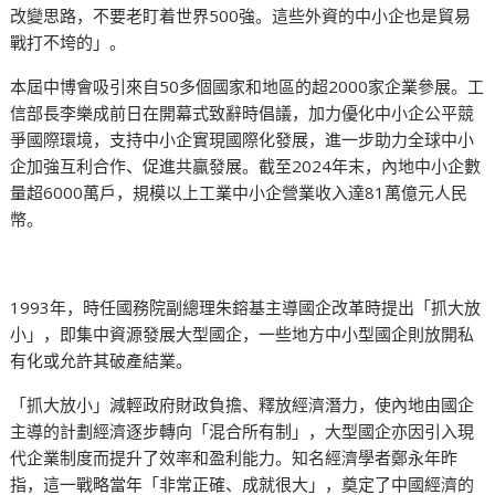
改變思路，不要老盯着世界500強。這些外資的中小企也是貿易
戰打不垮的」。
本屆中博會吸引來自50多個國家和地區的超2000家企業參展。工
信部長李樂成前日在開幕式致辭時倡議，加力優化中小企公平競
爭國際環境，支持中小企實現國際化發展，進一步助力全球中小
企加強互利合作、促進共贏發展。截至2024年末，內地中小企數
量超6000萬戶，規模以上工業中小企營業收入達81萬億元人民
幣。
1993年，時任國務院副總理朱鎔基主導國企改革時提出「抓大放
小」，即集中資源發展大型國企，一些地方中小型國企則放開私
有化或允許其破產結業。
「抓大放小」減輕政府財政負擔、釋放經濟潛力，使內地由國企
主導的計劃經濟逐步轉向「混合所有制」，大型國企亦因引入現
代企業制度而提升了效率和盈利能力。知名經濟學者鄭永年昨
指，這一戰略當年「非常正確、成就很大」，奠定了中國經濟的