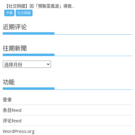
【社交网媒】因「預製菜風波」導致...
中華
社交網媒
近期评论
往期新聞
往
期
新
功能
聞
登录
条目feed
评论feed
WordPress.org