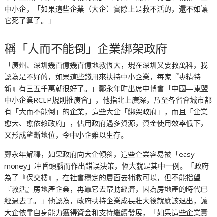
中小企，「如果這些企業（大企）實際上是救不活的，還不如讓
它死了算了。」
稱「大而不能倒」企業綁架政府
「廣州、深圳幾百億幾百億地救恆大，現在深圳又要救萬科，我
認為是不好的，如果這些錢用來扶持中小企業，每家『專精特
新』有三五千萬就很好了。」鄭永年昨出席中博會「中國—東盟
中小企業RCEP規則推廣會」，他指北上廣深，乃至各省會城市都
有「大而不能倒」的企業，這些大企「綁架政府」，而且「企業
愈大、愈依賴政府」，佔用政府過多資源，資金使用效率低下，
又形成壟斷地位，令中小企難以生存。
鄭永年解釋，如果政府向大企傾斜，這些企業容易被「easy
money」冲昏頭腦而作出錯誤決策，恆大就是其中一例。「政府
為了『保交樓』，在社會穩定的層面去補救可以，但不能指望
『救活』房地產企業，再靠它去帶動經濟，因為房地產的時代已
經過去了。」他認為，政府扶持企業成長壯大後就應該退出，讓
大企依靠自身能力獲得資金和支持繼續發展，「如果這些企業實