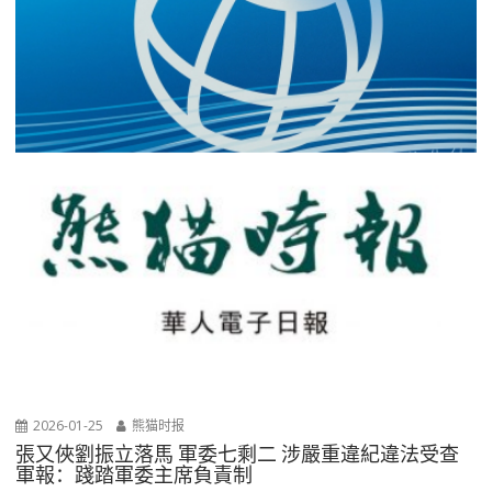
2026-01-25
熊猫时报
張又俠劉振立落馬 軍委七剩二 涉嚴重違紀違法受查
軍報：踐踏軍委主席負責制