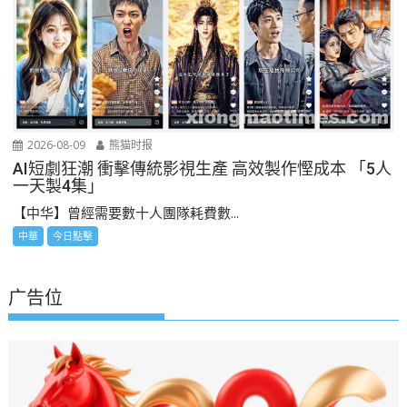
2026-08-09
熊猫时报
AI短劇狂潮 衝擊傳統影視生產 高效製作慳成本 「5人
一天製4集」
【中华】曾經需要數十人團隊耗費數...
中華
今日點擊
广告位