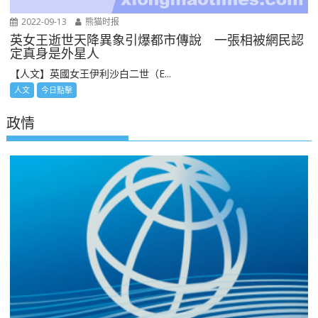
2022-09-13
熊猫时报
英女王逝世天降異象引爆都市傳說 一張相被網民認
定真身是外星人
【人文】英國女王伊利沙白二世（E...
人文
今日點擊
政情