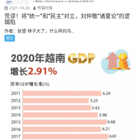
2021-10-26
熊猫时报
荒谬！将“统一”和“民主”对立，刘仲敬“诸夏论”的逻
辑陷
作者：狄望 林子大了，什么样的鸟...
網文