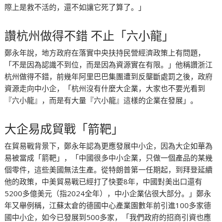
際上是救不活的，還不如讓它死了算了。」
讚杭州做得不錯 不止「六小龍」
鄭永年說，地方政府在落實中央扶持民營經濟政策上有問題，
「不是因為認識不到位，而是因為資源實在有限。」他稱讚浙江
杭州做得不錯，前幾年阿里巴巴集團遭到反壟斷處罰之後，政府
資源走向中小企，「杭州沒有什麼大企業，大家也不要光看到
『六小龍』，而是有大量『六小龍』這樣的企業在發展」。
大企易成貿戰「箭靶」
在貿易戰背景下，鄭永年認為更應發展中小企，因為大企如華為
易被當成「箭靶」，「中國很多中小企業，只做一個產品的某幾
個零件，這些美國無法生產。從特朗普第一任期起，到拜登延續
他的政策，中美貿易戰已經打了快要8年，中國對美出口還有
5200多億美元（指2024全年），中小企業佔很大部分。」鄭永
年又舉例稱，江蘇太倉的德國中心產業園數年前引進100多家德
國中小企，如今已發展到500多家，「我們政府的招商引資也應