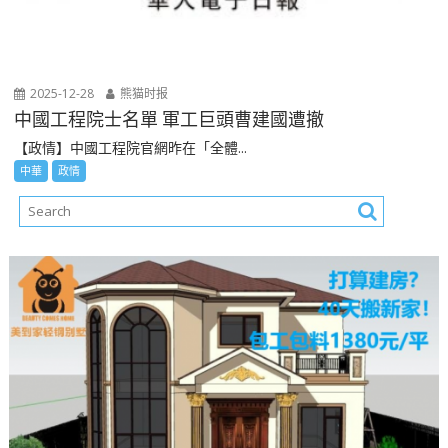
2025-12-28
熊猫时报
中國工程院士名單 軍工巨頭曹建國遭撤
【政情】中國工程院官網昨在「全體...
中華
政情