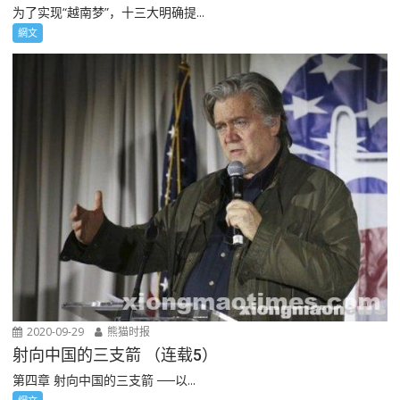
为了实现“越南梦”，十三大明确提...
網文
2020-09-29
熊猫时报
射向中国的三支箭 （连载5）
第四章 射向中国的三支箭 ──以...