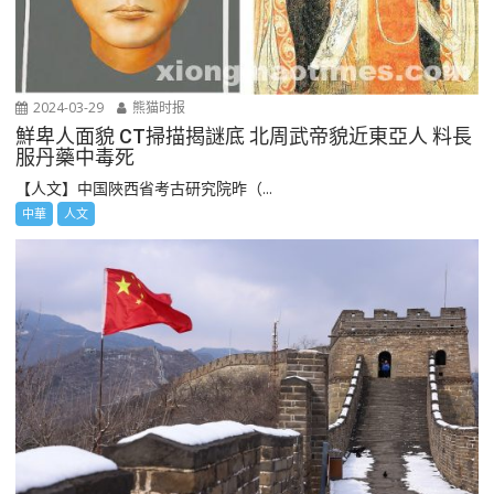
2024-03-29
熊猫时报
鮮卑人面貌 CT掃描揭謎底 北周武帝貌近東亞人 料長
服丹藥中毒死
【人文】中国陜西省考古研究院昨（...
中華
人文