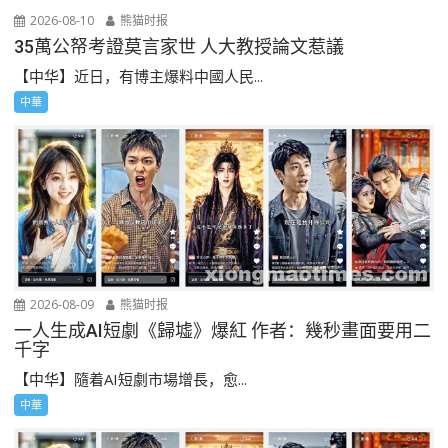
2026-08-10
熊猫时报
35萬公帑考證莫言家世 人大教授論文惹議
【中华】近日，有博主爆料中國人民...
中華
2026-08-09
熊猫时报
一人生成AI短劇《歸墟》爆紅 作者：幾秒畫面要用二
千字
【中华】隨着AI短劇市場增長，愈...
中華