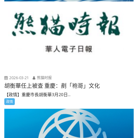
2026-03-21
熊猫时报
胡衡華任上被查 重慶：剷「袍哥」文化
【政情】重慶市長胡衡華3月20日...
政情