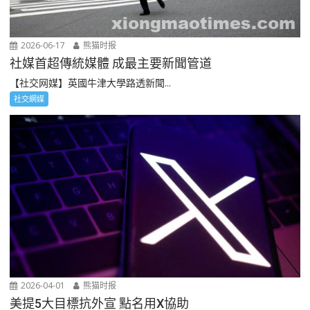
2026-06-17
熊猫时报
社媒首超傳統媒體 成最主要新聞管道
【社交网媒】英國牛津大學路透新聞...
社交網媒
2026-04-01
熊猫时报
美提5大目標抗外宣 點名用X協助