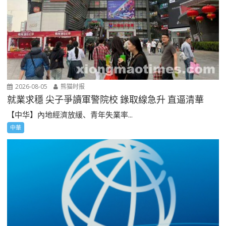
2026-08-05
熊猫时报
就業求穩 尖子爭讀軍警院校 錄取線急升 直逼清華
【中华】內地經濟放緩、青年失業率...
中華