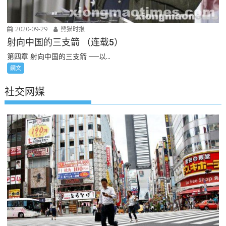
2020-09-29
熊猫时报
射向中国的三支箭 （连载5）
第四章 射向中国的三支箭 ──以...
網文
社交网媒