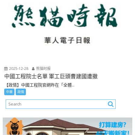
2025-12-28
熊猫时报
中國工程院士名單 軍工巨頭曹建國遭撤
【政情】中國工程院官網昨在「全體...
中華
政情