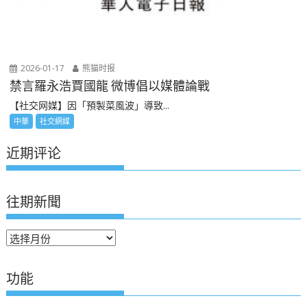
2026-01-17
熊猫时报
禁言羅永浩賈國龍 微博倡以媒體論戰
【社交网媒】因「預製菜風波」導致...
中華
社交網媒
近期评论
往期新聞
往
期
新
功能
聞