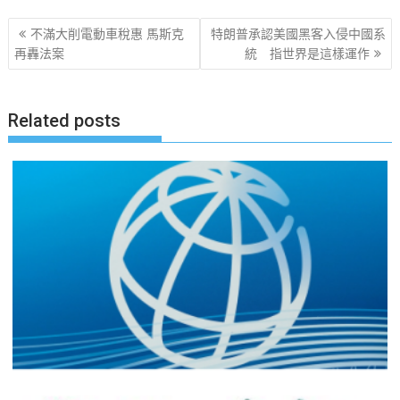
文
不滿大削電動車稅惠 馬斯克
特朗普承認美國黑客入侵中國系
章
再轟法案
統 指世界是這樣運作
导
航
Related posts