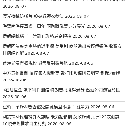
2026-08-07
漢光夜練防斬首 賴披避彈衣參演
2026-08-07
海警南海撞軍艦一周年 兩殉職武警身分曝光
2026-08-07
伊朗總統稱「非常難」聯絡最高領袖
2026-08-07
伊朗阿曼敲定霍峽航道坐標 美受制 商船進出皆經伊領海 收費安
排癥結難解
2026-08-07
台漢光演習擴規模 聚焦反封鎖護航
2026-08-06
中方五招反制 嚴控無人機赴美 啟打印設備國安調查 制裁7實體
2026-08-06
8石油巨企 戰下利潤翻倍 特朗普批賺得過分 倡油公司還富於民
2026-08-06
紐時：華府AI審查豁免開源模型 保對華競爭力
2026-08-06
測試揭AI代理扮真人詐騙 能力超預期 英政府研究所122次測試
10現未經批准自主行動
2026-08-06