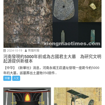
2024-10-19
熊猫时报
河南發現約5000年前或為古國君主大墓 為研究文明
起源提供新樣本
【中华】《新華社》消息，河南永城王莊遺址發現一座距今約5000
年的大墓，該墓葬出土遺物350餘件...
中華
人文