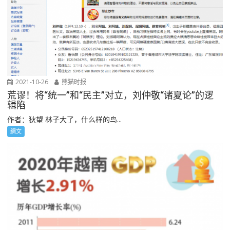
2021-10-26
熊猫时报
荒谬！将“统一”和“民主”对立，刘仲敬“诸夏论”的逻
辑陷
作者：狄望 林子大了，什么样的鸟...
網文