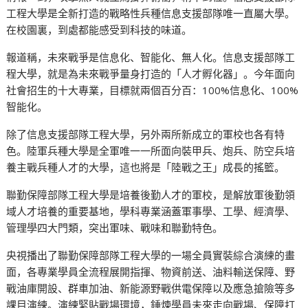
工程大學是全新打造的戰略性兵種信息支援部隊唯一直屬大學。
在校園裏，到處都能感受到科技的味道。
報道稱，未來戰爭是信息化、智能化、無人化。信息支援部隊工
程大學，就是為未來戰爭量身打造的「人才孵化器」。今年面向
社會招生的十大專業，目標就兩個百分百：100%信息化、100%
智能化。
除了信息支援部隊工程大學，另外兩所新成立的軍校也各有特
色。陸軍兵種大學是全軍唯一一所面向裝甲兵、炮兵、防空兵培
養主戰兵種人才的大學，這也將是「陸戰之王」成長的搖籃。
聯勤保障部隊工程大學是培養後勤人才的軍校，是解放軍後勤領
域人才培養的重要基地，學科專業涵蓋軍事學、工學、經濟學、
管理學四大門類，突出軍味、戰味和聯勤特色。
央視播出了聯勤保障部隊工程大學的一場全員實裝綜合演練的畫
面，各專業學員全流程展開指揮、物資前送、油料輸送保障、野
戰油庫開設、群車加油、新能源野戰供電保障以及應急搶險等多
課目演練。演練緊貼戰場環境，錘煉學員未來走向戰場、保障打