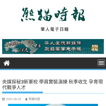
S
k
i
p
t
o
c
o
n
t
e
n
t
央媒探秘3新軍校 學員實裝演練 秋季收生 孕育現
代戰爭人才
2025-06-30
熊猫时报