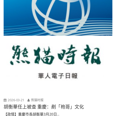
2026-03-21
熊猫时报
胡衡華任上被查 重慶：剷「袍哥」文化
【政情】重慶市長胡衡華3月20日...