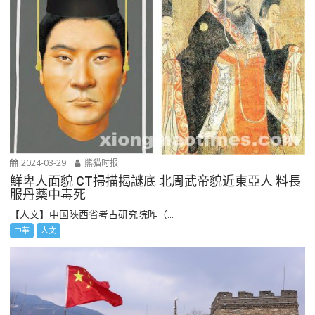
2024-03-29
熊猫时报
鮮卑人面貌 CT掃描揭謎底 北周武帝貌近東亞人 料長
服丹藥中毒死
【人文】中国陜西省考古研究院昨（...
中華
人文