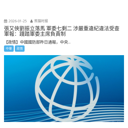
2026-01-25
熊猫时报
張又俠劉振立落馬 軍委七剩二 涉嚴重違紀違法受查
軍報：踐踏軍委主席負責制
【政情】中國國防部昨日通報，中央...
中華
政情