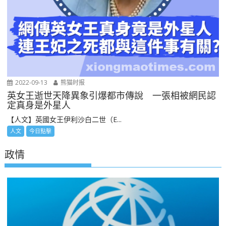
2022-09-13
熊猫时报
英女王逝世天降異象引爆都市傳說 一張相被網民認
定真身是外星人
【人文】英國女王伊利沙白二世（E...
人文
今日點擊
政情