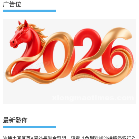
广告位
最新發佈
沙特土耳其等8國外長聯合聲明 譴責以色列對加沙持續侵犯行為