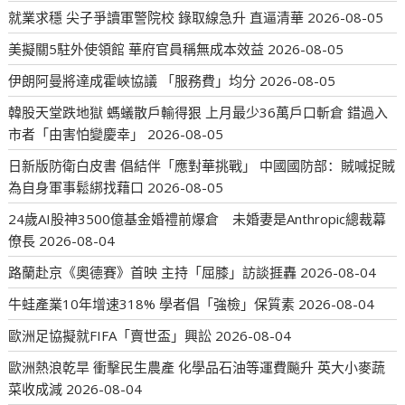
就業求穩 尖子爭讀軍警院校 錄取線急升 直逼清華
2026-08-05
美擬關5駐外使領館 華府官員稱無成本效益
2026-08-05
伊朗阿曼將達成霍峽協議 「服務費」均分
2026-08-05
韓股天堂跌地獄 螞蟻散戶輸得狠 上月最少36萬戶口斬倉 錯過入
市者「由害怕變慶幸」
2026-08-05
日新版防衛白皮書 倡結伴「應對華挑戰」 中國國防部：賊喊捉賊
為自身軍事鬆綁找藉口
2026-08-05
24歲AI股神3500億基金婚禮前爆倉 未婚妻是Anthropic總裁幕
僚長
2026-08-04
路蘭赴京《奧德賽》首映 主持「屈膝」訪談捱轟
2026-08-04
牛蛙產業10年增速318% 學者倡「強檢」保質素
2026-08-04
歐洲足協擬就FIFA「賣世盃」興訟
2026-08-04
歐洲熱浪乾旱 衝擊民生農產 化學品石油等運費飈升 英大小麥蔬
菜收成減
2026-08-04