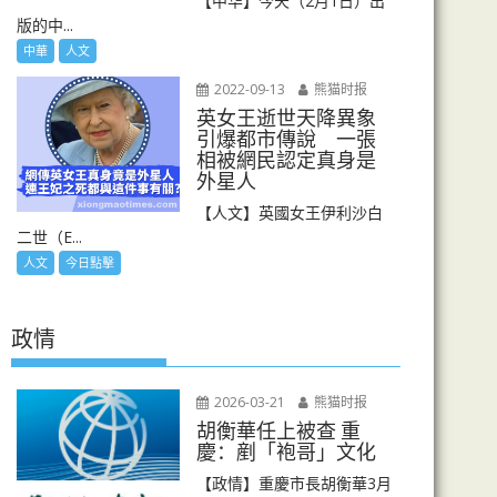
【中华】今天（2月1日）出
版的中...
中華
人文
2022-09-13
熊猫时报
英女王逝世天降異象
引爆都市傳說 一張
相被網民認定真身是
外星人
【人文】英國女王伊利沙白
二世（E...
人文
今日點擊
政情
2026-03-21
熊猫时报
胡衡華任上被查 重
慶：剷「袍哥」文化
【政情】重慶市長胡衡華3月