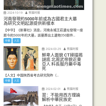
2024-10-19
熊猫时报
河南發現約5000年前或為古國君主大墓
為研究文明起源提供新樣本
【中华】《新華社》消息，河南永城王莊遺址發現一座
距今約5000年的大墓，該墓葬出土遺物350餘件...
中華
人文
2024-03-29
熊猫时报
鮮卑人面貌 CT掃描揭
謎底 北周武帝貌近東
亞人 料長服丹藥中毒
死
【人文】中国陜西省考古研究院昨（...
中華
人文
2024-02-01
熊猫时报
習：不能用西方理論
解析中華民族史