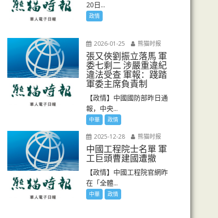
20日...
政情
2026-01-25
熊猫时报
張又俠劉振立落馬 軍
委七剩二 涉嚴重違紀
違法受查 軍報：踐踏
軍委主席負責制
【政情】中國國防部昨日通
報，中央...
中華
政情
2025-12-28
熊猫时报
中國工程院士名單 軍
工巨頭曹建國遭撤
【政情】中國工程院官網昨
在「全體...
中華
政情