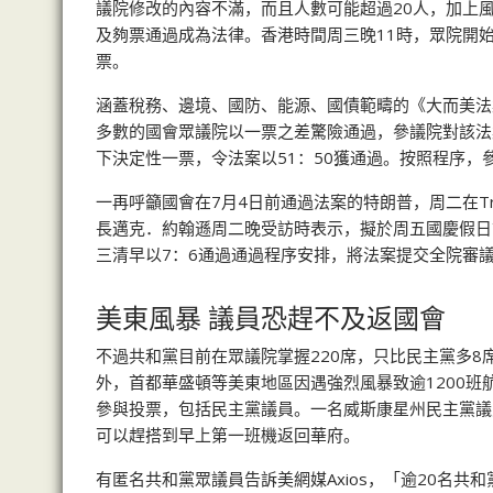
議院修改的內容不滿，而且人數可能超過20人，加上
及夠票通過成為法律。香港時間周三晚11時，眾院開
票。
涵蓋稅務、邊境、國防、能源、國債範疇的《大而美法案
多數的國會眾議院以一票之差驚險通過，參議院對該法
下決定性一票，令法案以51：50獲通過。按照程序
一再呼籲國會在7月4日前通過法案的特朗普，周二在Tru
長邁克．約翰遜周二晚受訪時表示，擬於周五國慶假日
三清早以7：6通過通過程序安排，將法案提交全院審
美東風暴 議員恐趕不及返國會
不過共和黨目前在眾議院掌握220席，只比民主黨多
外，首都華盛頓等美東地區因遇強烈風暴致逾1200
參與投票，包括民主黨議員。一名威斯康星州民主黨議
可以趕搭到早上第一班機返回華府。
有匿名共和黨眾議員告訴美網媒Axios，「逾20名