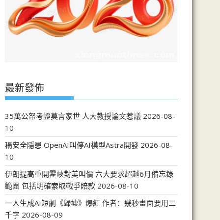
最新發佈
35萬公帑考證莫言家世 人大教授論文惹議
2026-08-
10
稱安全隱患 OpenAI叫停AI模型Astra開發
2026-08-
10
伊朗提高重開霍峽對美叫價 六大要求超越6月備忘錄
範圍 包括明確索取戰爭賠款
2026-08-10
一人生成AI短劇《歸墟》爆紅 作者：幾秒畫面要用二
千字
2026-08-09