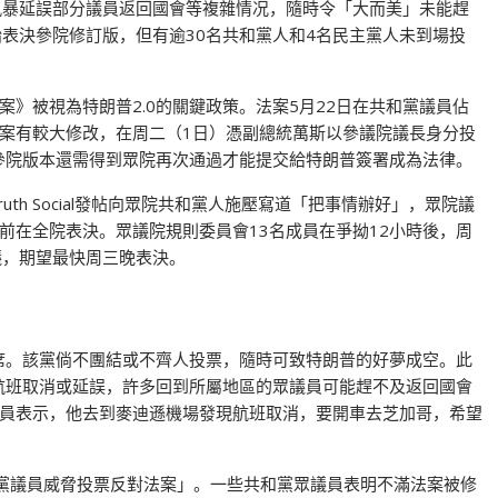
風暴延誤部分議員返回國會等複雜情况，隨時令「大而美」未能趕
始表決參院修訂版，但有逾30名共和黨人和4名民主黨人未到場投
》被視為特朗普2.0的關鍵政策。法案5月22日在共和黨議員佔
案有較大修改，在周二（1日）憑副總統萬斯以參議院議長身分投
，參院版本還需得到眾院再次通過才能提交給特朗普簽署成為法律。
th Social發帖向眾院共和黨人施壓寫道「把事情辦好」，眾院議
前在全院表決。眾議院規則委員會13名成員在爭拗12小時後，周
議，期望最快周三晚表決。
8席。該黨倘不團結或不齊人投票，隨時可致特朗普的好夢成空。此
班航班取消或延誤，許多回到所屬地區的眾議員可能趕不及返回國會
員表示，他去到麥迪遜機場發現航班取消，要開車去芝加哥，希望
共和黨議員威脅投票反對法案」。一些共和黨眾議員表明不滿法案被修