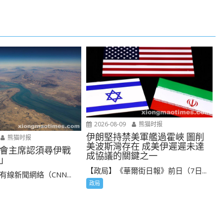
2026-08-09
熊猫时报
伊朗堅持禁美軍艦過霍峽 圖削
熊猫时报
美波斯灣存在 成美伊遲遲未達
會主席認須尋伊戰
成協議的關鍵之一
」
【政局】《華爾街日報》前日（7日...
線新聞網絡（CNN...
政局