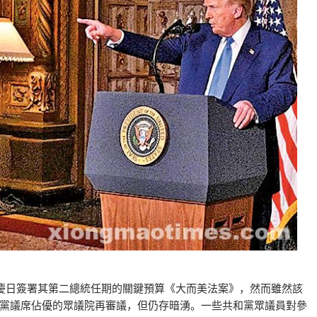
慶日簽署其第二總統任期的關鍵預算《大而美法案》，然而雖然該
黨議席佔優的眾議院再審議，但仍存暗湧。一些共和黨眾議員對參