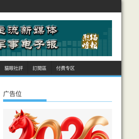
秒畫面要用二千字
AI短劇狂潮 衝擊傳統影視生產 高效製作慳成本 「5
貓眼社評
訂閲區
付费专区
广告位