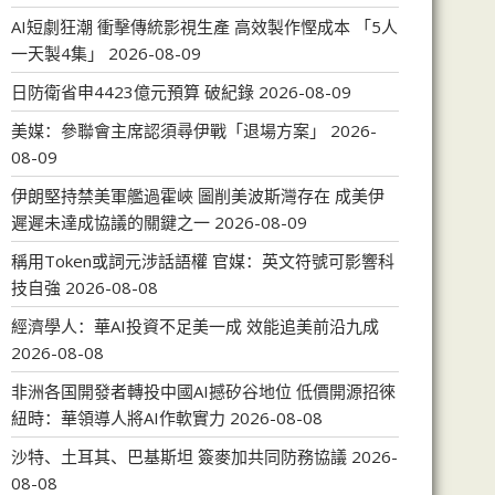
AI短劇狂潮 衝擊傳統影視生產 高效製作慳成本 「5人
一天製4集」
2026-08-09
日防衛省申4423億元預算 破紀錄
2026-08-09
美媒：參聯會主席認須尋伊戰「退場方案」
2026-
08-09
伊朗堅持禁美軍艦過霍峽 圖削美波斯灣存在 成美伊
遲遲未達成協議的關鍵之一
2026-08-09
稱用Token或詞元涉話語權 官媒：英文符號可影響科
技自強
2026-08-08
經濟學人：華AI投資不足美一成 效能追美前沿九成
2026-08-08
非洲各国開發者轉投中國AI撼矽谷地位 低價開源招徠
紐時：華領導人將AI作軟實力
2026-08-08
沙特、土耳其、巴基斯坦 簽麥加共同防務協議
2026-
08-08