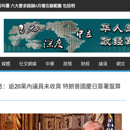
錄範圍 包括明確索取戰爭賠款
一人生成AI短劇《歸墟》爆紅 作者：幾
媒體
社交網媒
中華
政情
財經
論道
網文
息：逾20黨內議員未收貨 特朗普國慶日簽署盤算