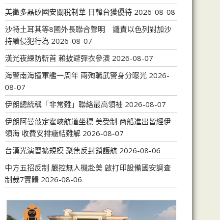
美徵多晶矽國安關稅制華 日韓台獲優待
2026-08-08
沙特土耳其等8國外長聯合聲明 譴責以色列對加沙
持續侵犯行為
2026-08-07
漢光夜練防斬首 賴披避彈衣參演
2026-08-07
海警南海撞軍艦一周年 兩殉職武警身分曝光
2026-
08-07
伊朗總統稱「非常難」聯絡最高領袖
2026-08-07
伊朗阿曼敲定霍峽航道坐標 美受制 商船進出皆經伊
領海 收費安排癥結難解
2026-08-07
台漢光演習擴規模 聚焦反封鎖護航
2026-08-06
中方五招反制 嚴控無人機赴美 啟打印設備國安調查
制裁7實體
2026-08-06