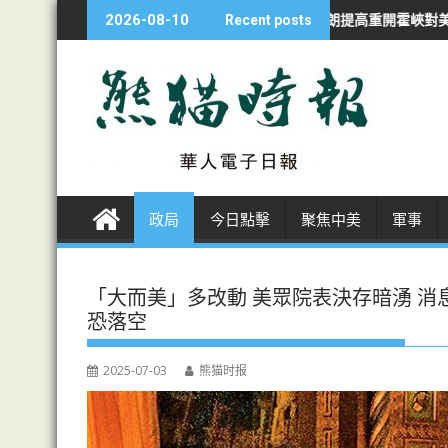
S
AI模型Astra開發
伊朗提高重開霍峽對美叫價 六大要求超越6月備忘
2026-08-10
Recent posts
k
i
p
t
o
c
o
n
政局
今日點擊
聚焦中美
軍事
t
e
n
「大而美」多改動 美眾院表決存暗湧 消
t
恐落空
2025-07-03
熊猫时报