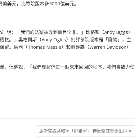
萬億美元，比眾院版本多5000億美元。
an）說：「我們的法案被改到面目全非。」比格斯（Andy Biggs）
。」奧格爾斯（Andy Ogles）批評參院版本是「廢物」，主
馬西（Thomas Massie）和戴維森（Warren Davidson）
滿，但他說：「我們理解這是一個來來回回的程序，我們會致力使
馬斯克轟共和黨「肥豬黨」 特反擊威脅逐出境