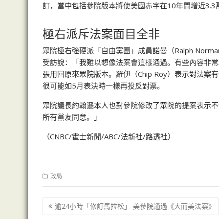
訂，當中包括參院版本將使美國赤字在10年間增近3.3
極右派斥法案面目全非
眾院極右強硬派「自由黨團」成員諾曼（Ralph Norm
受訪說：「我難以想像法案會這樣通過。有些內容非常糟糕
張用回原來眾院版本。羅伊（Chip Roy）表示對法案有保留。
很可能如5月表決時一樣再投反對票。
眾院議長約翰遜本人也對參院修改了眾院的提案表示不
所有黨友同意。」
（CNBC/霍士新聞/ABC/法新社/路透社）
政局
文
逾24小時「修訂馬拉松」 美參院通過《大而美法案》