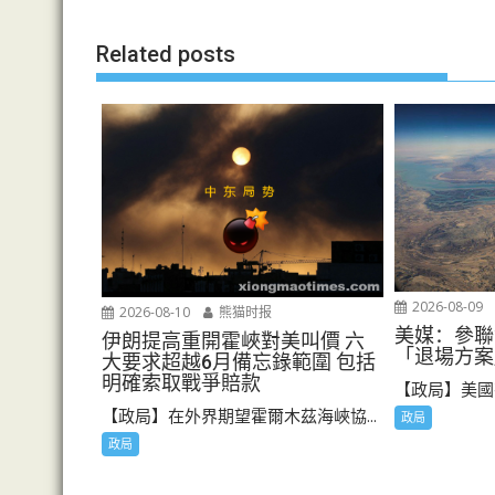
章
导
Related posts
航
2026-08-09
2026-08-10
熊猫时报
美媒：參聯
伊朗提高重開霍峽對美叫價 六
「退場方案
大要求超越6月備忘錄範圍 包括
明確索取戰爭賠款
【政局】美國有
【政局】在外界期望霍爾木茲海峽協...
政局
政局