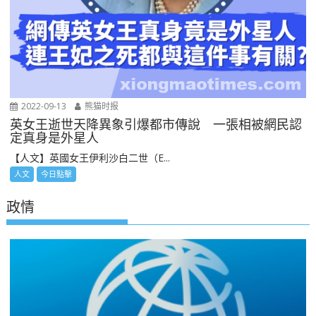
2022-09-13
熊猫时报
英女王逝世天降異象引爆都市傳說 一張相被網民認
定真身是外星人
【人文】英國女王伊利沙白二世（E...
人文
今日點擊
政情