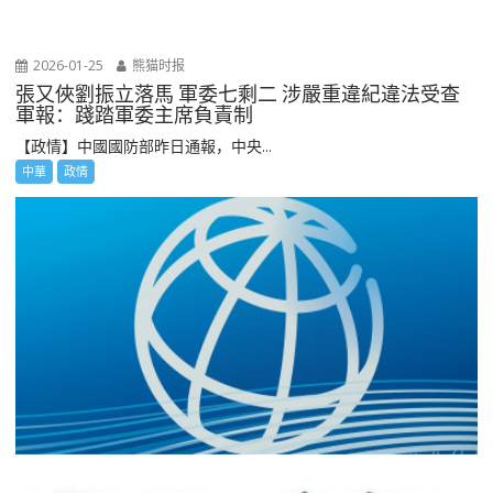
2026-01-25
熊猫时报
張又俠劉振立落馬 軍委七剩二 涉嚴重違紀違法受查
軍報：踐踏軍委主席負責制
【政情】中國國防部昨日通報，中央...
中華
政情