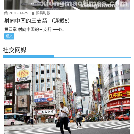
2020-09-29
熊猫时报
射向中国的三支箭 （连载5）
第四章 射向中国的三支箭 ──以...
網文
社交网媒