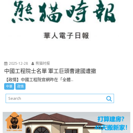
2025-12-28
熊猫时报
中國工程院士名單 軍工巨頭曹建國遭撤
【政情】中國工程院官網昨在「全體...
中華
政情