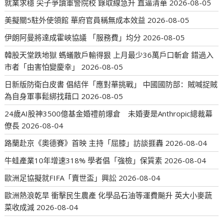
就業求穩 尖子爭讀軍警院校 錄取線急升 直逼清華
2026-08-05
美擬關5駐外使領館 華府官員稱無成本效益
2026-08-05
伊朗阿曼將達成霍峽協議 「服務費」均分
2026-08-05
韓股天堂跌地獄 螞蟻散戶輸得狠 上月最少36萬戶口斬倉 錯過入
市者「由害怕變慶幸」
2026-08-05
日新版防衛白皮書 倡結伴「應對華挑戰」 中國國防部：賊喊捉賊
為自身軍事鬆綁找藉口
2026-08-05
24歲AI股神3500億基金婚禮前爆倉 未婚妻是Anthropic總裁幕
僚長
2026-08-04
路蘭赴京《奧德賽》首映 主持「屈膝」訪談捱轟
2026-08-04
牛蛙產業10年增速318% 學者倡「強檢」保質素
2026-08-04
歐洲足協擬就FIFA「賣世盃」興訟
2026-08-04
歐洲熱浪乾旱 衝擊民生農產 化學品石油等運費飈升 英大小麥蔬
菜收成減
2026-08-04