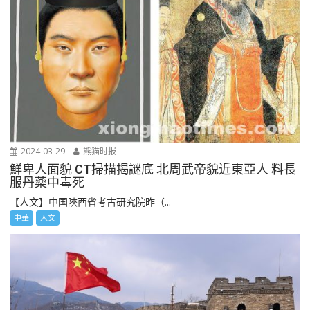
2024-03-29
熊猫时报
鮮卑人面貌 CT掃描揭謎底 北周武帝貌近東亞人 料長
服丹藥中毒死
【人文】中国陜西省考古研究院昨（...
中華
人文