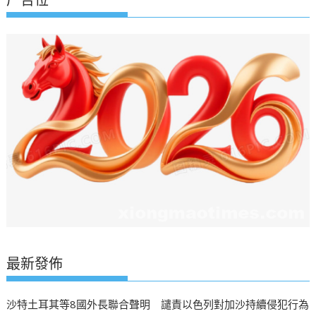
广告位
最新發佈
沙特土耳其等8國外長聯合聲明 譴責以色列對加沙持續侵犯行為