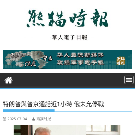
S
k
i
p
t
o
c
o
n
t
e
n
t
特朗普與普京通話近1小時 俄未允停戰
2025-07-04
熊猫时报