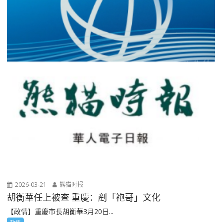
2026-03-21
熊猫时报
胡衡華任上被查 重慶：剷「袍哥」文化
【政情】重慶市長胡衡華3月20日...