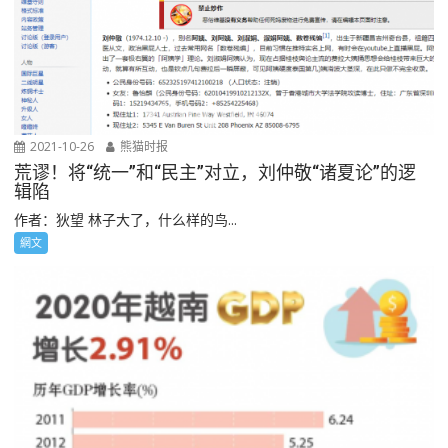
2021-10-26
熊猫时报
荒谬！将“统一”和“民主”对立，刘仲敬“诸夏论”的逻
辑陷
作者：狄望 林子大了，什么样的鸟...
網文