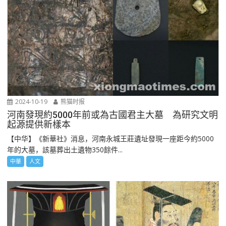
2024-10-19
熊猫时报
河南發現約5000年前或為古國君主大墓 為研究文明
起源提供新樣本
【中华】《新華社》消息，河南永城王莊遺址發現一座距今約5000
年的大墓，該墓葬出土遺物350餘件...
中華
人文