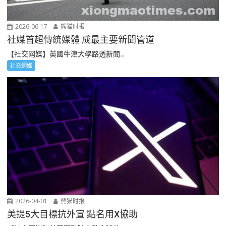
2026-06-17
熊猫时报
社媒首超傳統媒體 成最主要新聞管道
【社交网媒】英國牛津大學路透新聞...
社交網媒
2026-04-01
熊猫时报
美提5大目標抗外宣 點名用X協助