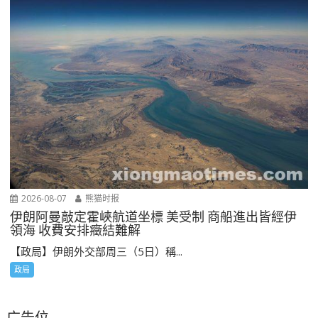
2026-08-07
熊猫时报
伊朗阿曼敲定霍峽航道坐標 美受制 商船進出皆經伊
領海 收費安排癥結難解
【政局】伊朗外交部周三（5日）稱...
政局