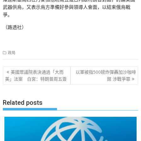
武器供烏，又表示烏方準備好參與領導人會面，以結束俄烏戰
爭。
（路透社）
政局
文
美國眾議院表決通過「大而
以軍被指500磅炸彈轟加沙咖啡
章
美」法案 白宮：特朗普周五簽
館 涉戰爭罪
导
航
Related posts