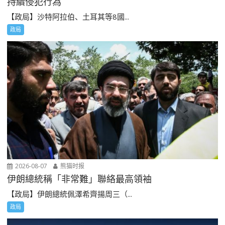
持續侵犯行為
【政局】沙特阿拉伯、土耳其等8國...
政局
2026-08-07
熊猫时报
伊朗總統稱「非常難」聯絡最高領袖
【政局】伊朗總統佩澤希齊揚周三（...
政局