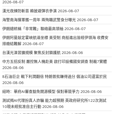
2026-08-07
漢光夜練防斬首 賴披避彈衣參演
2026-08-07
海警南海撞軍艦一周年 兩殉職武警身分曝光
2026-08-07
伊朗總統稱「非常難」聯絡最高領袖
2026-08-07
伊朗阿曼敲定霍峽航道坐標 美受制 商船進出皆經伊領海 收費安
排癥結難解
2026-08-07
台漢光演習擴規模 聚焦反封鎖護航
2026-08-06
中方五招反制 嚴控無人機赴美 啟打印設備國安調查 制裁7實體
2026-08-06
8石油巨企 戰下利潤翻倍 特朗普批賺得過分 倡油公司還富於民
2026-08-06
紐時：華府AI審查豁免開源模型 保對華競爭力
2026-08-06
測試揭AI代理扮真人詐騙 能力超預期 英政府研究所122次測試
10現未經批准自主行動
2026-08-06