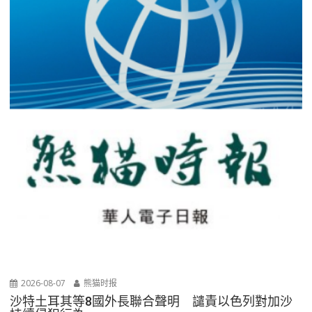
2026-08-07
熊猫时报
沙特土耳其等8國外長聯合聲明 譴責以色列對加沙