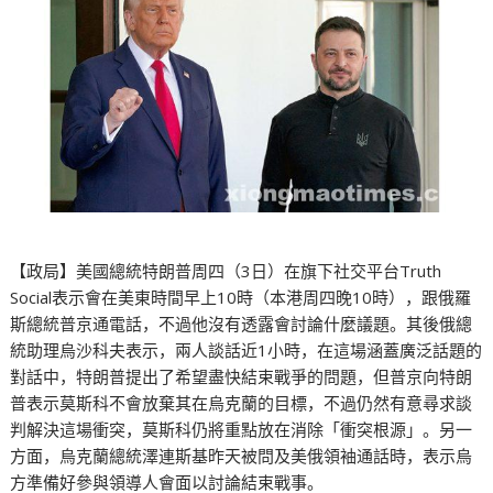
【政局】美國總統特朗普周四（3日）在旗下社交平台Truth
Social表示會在美東時間早上10時（本港周四晚10時），跟俄羅
斯總統普京通電話，不過他沒有透露會討論什麼議題。其後俄總
統助理烏沙科夫表示，兩人談話近1小時，在這場涵蓋廣泛話題的
對話中，特朗普提出了希望盡快結束戰爭的問題，但普京向特朗
普表示莫斯科不會放棄其在烏克蘭的目標，不過仍然有意尋求談
判解決這場衝突，莫斯科仍將重點放在消除「衝突根源」。另一
方面，烏克蘭總統澤連斯基昨天被問及美俄領袖通話時，表示烏
方準備好參與領導人會面以討論結束戰事。