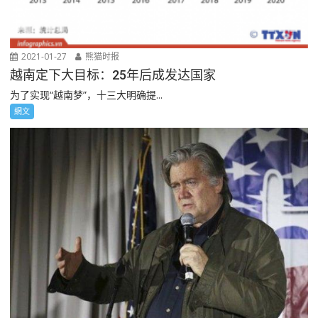
2021-01-27
熊猫时报
越南定下大目标：25年后成发达国家
为了实现“越南梦”，十三大明确提...
網文