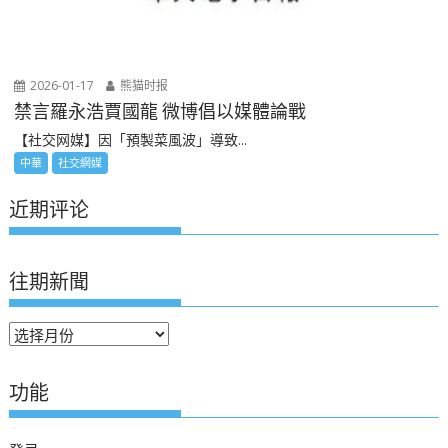
2026-01-17
熊猫时报
禁言羅永浩賈國龍 微博倡以媒體論戰
【社交网媒】因「預製菜風波」導致...
中華
社交網媒
近期评论
往期新聞
往
期
新
功能
聞