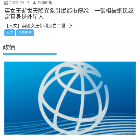
2022-09-13
熊猫时报
英女王逝世天降異象引爆都市傳說 一張相被網民認
定真身是外星人
【人文】英國女王伊利沙白二世（E...
人文
今日點擊
政情