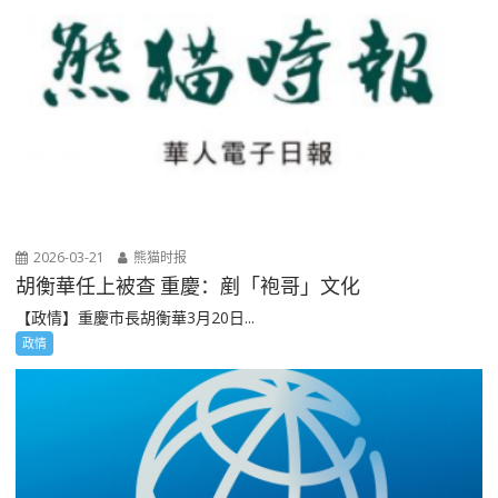
2026-03-21
熊猫时报
胡衡華任上被查 重慶：剷「袍哥」文化
【政情】重慶市長胡衡華3月20日...
政情