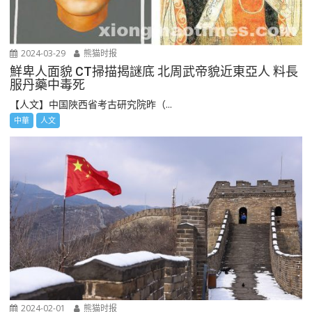
2024-03-29
熊猫时报
鮮卑人面貌 CT掃描揭謎底 北周武帝貌近東亞人 料長
服丹藥中毒死
【人文】中国陜西省考古研究院昨（...
中華
人文
2024-02-01
熊猫时报