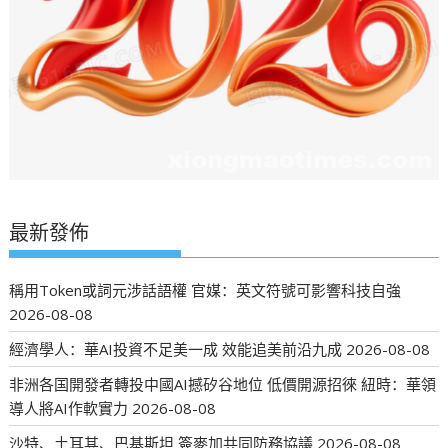
最新發佈
稱用Token或詞元涉話語權 官媒：英文符號可影響科技自強
2026-08-08
經濟學人：華AI投資不足美一成 效能追美前沿九成
2026-08-08
非洲各国開發者轉投中國AI撼矽谷地位 低價開源招徠 紐時：華領
導人將AI作軟實力
2026-08-08
沙特、土耳其、巴基斯坦 簽麥加共同防務協議
2026-08-08