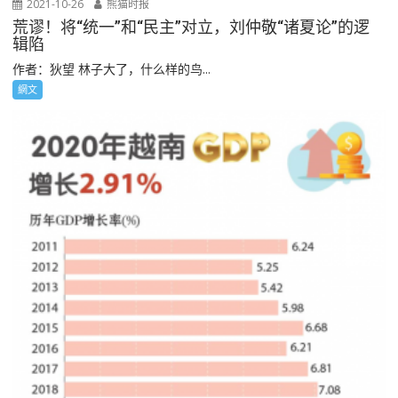
2021-10-26
熊猫时报
荒谬！将“统一”和“民主”对立，刘仲敬“诸夏论”的逻
辑陷
作者：狄望 林子大了，什么样的鸟...
網文