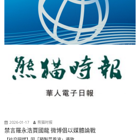
2026-01-17
熊猫时报
禁言羅永浩賈國龍 微博倡以媒體論戰
【社交网媒】因「預製菜風波」導致...