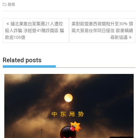
政局
文
緬北果敢白家集團21人遭控
美對歐盟墨西哥關稅升至30% 頭
章
殺人詐騙 涉經營41賭詐園區 騙
兩大貿易伙伴同日接信 歐墨稱續
款逾106億
尋新協議
导
航
Related posts