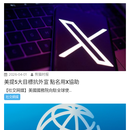
2026-04-01
熊猫时报
美提5大目標抗外宣 點名用X協助
【社交网媒】美國國務院向駐全球使...
社交網媒