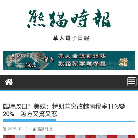
S
k
i
p
t
o
c
o
n
t
e
n
t
臨時改口？美媒：特朗普突改越南稅率11%變
20% 越方又驚又怒
2025-07-12
熊猫时报