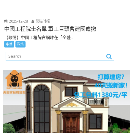
2025-12-28
熊猫时报
中國工程院士名單 軍工巨頭曹建國遭撤
【政情】中國工程院官網昨在「全體...
中華
政情