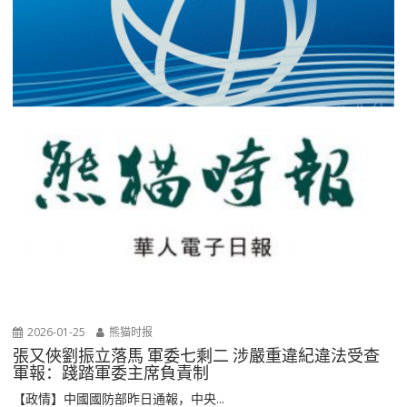
2026-01-25
熊猫时报
張又俠劉振立落馬 軍委七剩二 涉嚴重違紀違法受查
軍報：踐踏軍委主席負責制
【政情】中國國防部昨日通報，中央...