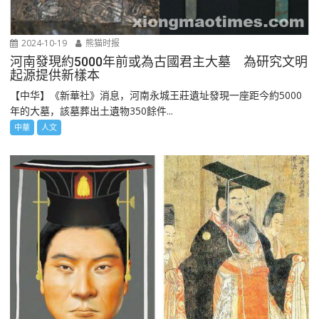
2024-10-19
熊猫时报
河南發現約5000年前或為古國君主大墓 為研究文明
起源提供新樣本
【中华】《新華社》消息，河南永城王莊遺址發現一座距今約5000
年的大墓，該墓葬出土遺物350餘件...
中華
人文