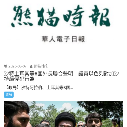
2026-08-07
熊猫时报
沙特土耳其等8國外長聯合聲明 譴責以色列對加沙
持續侵犯行為
【政局】沙特阿拉伯、土耳其等8國...
政局