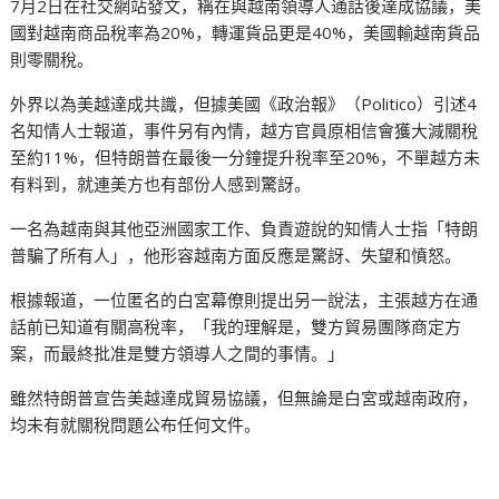
7月2日在社交網站發文，稱在與越南領導人通話後達成協議，美
國對越南商品稅率為20%，轉運貨品更是40%，美國輸越南貨品
則零關稅。
外界以為美越達成共識，但據美國《政治報》（Politico）引述4
名知情人士報道，事件另有內情，越方官員原相信會獲大減關稅
至約11%，但特朗普在最後一分鐘提升稅率至20%，不單越方未
有料到，就連美方也有部份人感到驚訝。
一名為越南與其他亞洲國家工作、負責遊說的知情人士指「特朗
普騙了所有人」，他形容越南方面反應是驚訝、失望和憤怒。
根據報道，一位匿名的白宮幕僚則提出另一說法，主張越方在通
話前已知道有關高稅率，「我的理解是，雙方貿易團隊商定方
案，而最終批准是雙方領導人之間的事情。」
雖然特朗普宣告美越達成貿易協議，但無論是白宮或越南政府，
均未有就關稅問題公布任何文件。