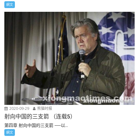
網文
2020-09-29
熊猫时报
射向中国的三支箭 （连载5）
第四章 射向中国的三支箭 ──以...
網文