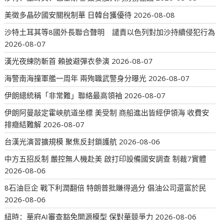
美徵多晶矽國安關稅制華 日韓台獲優待
2026-08-08
沙特土耳其等8國外長聯合聲明 譴責以色列對加沙持續侵犯行為
2026-08-07
漢光夜練防斬首 賴披避彈衣參演
2026-08-07
海警南海撞軍艦一周年 兩殉職武警身分曝光
2026-08-07
伊朗總統稱「非常難」聯絡最高領袖
2026-08-07
伊朗阿曼敲定霍峽航道坐標 美受制 商船進出皆經伊領海 收費安
排癥結難解
2026-08-07
台漢光演習擴規模 聚焦反封鎖護航
2026-08-06
中方五招反制 嚴控無人機赴美 啟打印設備國安調查 制裁7實體
2026-08-06
8石油巨企 戰下利潤翻倍 特朗普批賺得過分 倡油公司還富於民
2026-08-06
紐時：華府AI審查豁免開源模型 保對華競爭力
2026-08-06