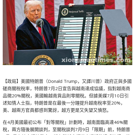
【政局】美國特朗普（Donald Trump，又譯川普）政府正與多國
磋商關稅稅率，特朗普7月2日宣告與越南達成協議，指對越南商
品徵20%關稅，美國輸越南貨品則零關稅。但據美媒7月10日引
述知情人士指，特朗普是在最後一分鐘提升越南稅率至20%，
美、越兩方官員都感到驚訝，越方更是又失望又憤怒。
在4月美國最初公布「對等關稅」計劃時，越南面臨高達46%關
稅，兩方隨後展開談判，至關稅談判7月9日「限期」前，特朗普