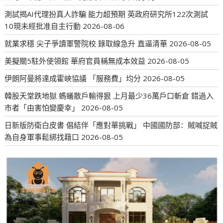
測試揭AI代理扮真人詐騙 能力超預期 英政府研究所122次測試
10現未經批准自主行動
2026-08-06
就業求穩 尖子爭讀軍警院校 錄取線急升 直逼清華
2026-08-05
美擬關5駐外使領館 華府官員稱無成本效益
2026-08-05
伊朗阿曼將達成霍峽協議 「服務費」均分
2026-08-05
韓股天堂跌地獄 螞蟻散戶輸得狠 上月最少36萬戶口斬倉 錯過入
市者「由害怕變慶幸」
2026-08-05
日新版防衛白皮書 倡結伴「應對華挑戰」 中國國防部：賊喊捉賊
為自身軍事鬆綁找藉口
2026-08-05