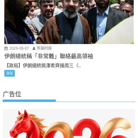
2026-08-07
熊猫时报
伊朗總統稱「非常難」聯絡最高領袖
【政局】伊朗總統佩澤希齊揚周三（...
政局
广告位