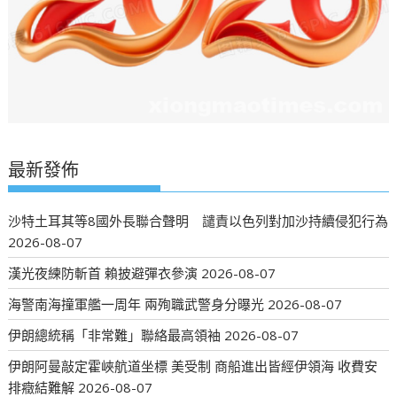
最新發佈
沙特土耳其等8國外長聯合聲明 譴責以色列對加沙持續侵犯行為
2026-08-07
漢光夜練防斬首 賴披避彈衣參演
2026-08-07
海警南海撞軍艦一周年 兩殉職武警身分曝光
2026-08-07
伊朗總統稱「非常難」聯絡最高領袖
2026-08-07
伊朗阿曼敲定霍峽航道坐標 美受制 商船進出皆經伊領海 收費安
排癥結難解
2026-08-07