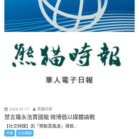
2026-01-17
熊猫时报
禁言羅永浩賈國龍 微博倡以媒體論戰
【社交网媒】因「預製菜風波」導致...
中華
社交網媒