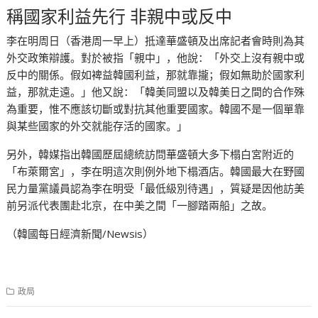
稱國家利益先行 非親中或反中
李在明周日（香港周一早上）抵達華盛頓及出席記者會時則為其
外交政策辯護。對於被指「親中」，他說：「外交上沒有親中或
反中的關係。假如裨益韓國利益，那就靠攏；假如無助於國家利
益，那就走遠。」他又說：「韓美同盟以及韓美日之間的合作殊
為重要，惟不應該切斷或對抗其他重要國家。韓國不是一個單靠
與某些國家的外交就能存活的國家。」
另外，韓媒指出韓國歷屆總統訪問華盛頓大多下榻白宮附近的
「布萊爾宮」，李在明這次則例外地下榻酒店。韓國最大在野國
民力量黨議員認為李在明受「最低級別待遇」，質疑是因他訪美
前另派代表團赴北京，在中美之間「一腳踏兩船」之故。
（韓國每日經濟新聞/Newsis）
政局