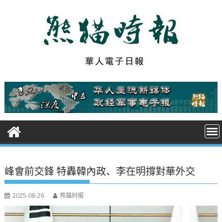
S
k
i
p
t
o
c
o
n
t
e
n
t
峰會前交鋒 特轟韓內政、李在明撐對華外交
2025-08-26
熊猫时报