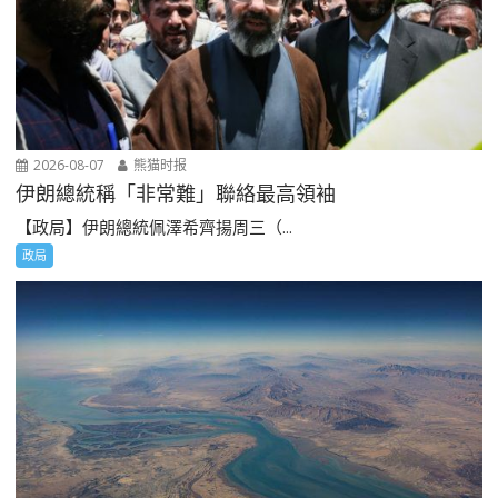
2026-08-07
熊猫时报
伊朗總統稱「非常難」聯絡最高領袖
【政局】伊朗總統佩澤希齊揚周三（...
政局