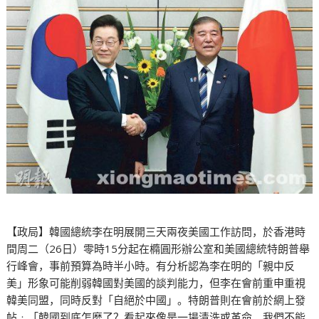
【政局】韓國總統李在明展開三天兩夜美國工作訪問，於香港時
間周二（26日）零時15分起在橢圓形辦公室和美國總統特朗普舉
行峰會，事前預算為時半小時。有分析認為李在明的「親中反
美」形象可能削弱韓國對美國的談判能力，但李在會前重申重視
韓美同盟，同時反對「自絕於中國」。特朗普則在會前於網上發
帖﹕「韓國到底怎麼了？看起來像是一場清洗或革命。我們不能