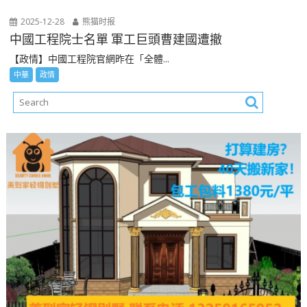
2025-12-28
熊猫时报
中國工程院士名單 軍工巨頭曹建國遭撤
【政情】中國工程院官網昨在「全體...
中華
政情