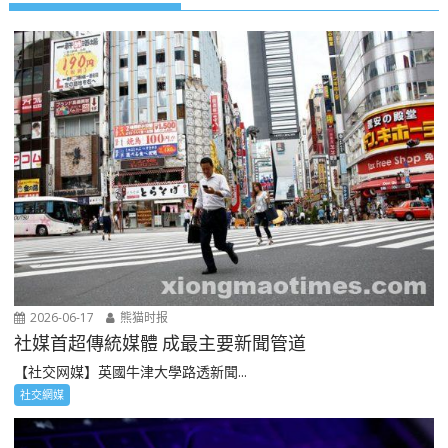
2026-06-17
熊猫时报
社媒首超傳統媒體 成最主要新聞管道
【社交网媒】英國牛津大學路透新聞...
社交網媒