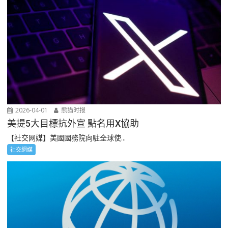
2026-04-01
熊猫时报
美提5大目標抗外宣 點名用X協助
【社交网媒】美國國務院向駐全球使...
社交網媒