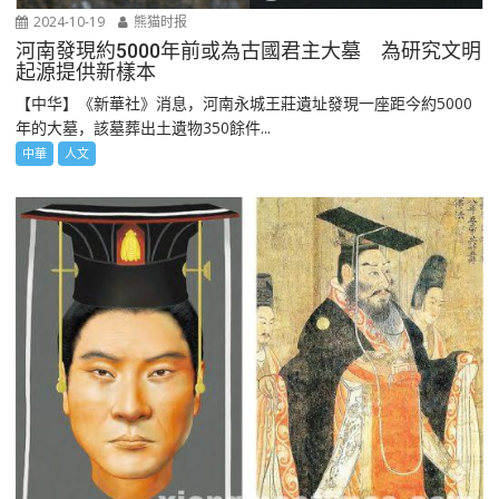
2024-10-19
熊猫时报
河南發現約5000年前或為古國君主大墓 為研究文明
起源提供新樣本
【中华】《新華社》消息，河南永城王莊遺址發現一座距今約5000
年的大墓，該墓葬出土遺物350餘件...
中華
人文