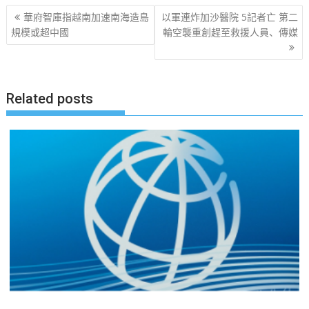
文
華府智庫指越南加速南海造島
以軍連炸加沙醫院 5記者亡 第二
章
規模或超中國
輪空襲重創趕至救援人員、傳媒
导
航
Related posts