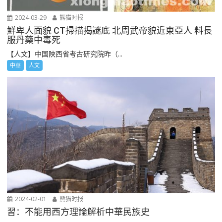
2024-03-29
熊猫时报
鮮卑人面貌 CT掃描揭謎底 北周武帝貌近東亞人 料長
服丹藥中毒死
【人文】中国陜西省考古研究院昨（...
中華
人文
2024-02-01
熊猫时报
習：不能用西方理論解析中華民族史