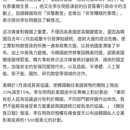
在那裏做生意……」他又在李在明抵達前的白宮簽署行政命令的活
動上，指摘韓國政府「突襲教堂」並做出「非常糟糕的事情」，
表示將向李在明親自了解情况。
這次峰會對韓國之重要，不僅因為美國是其關鍵盟友，還因為韓
國自去年12月由戒嚴令引發彈劾總統、提前大選的政治危機，使
之應對特朗普政府所推一連串政策方面，比其他國家滯後了半
年。加上中美角力變熾，令韓國縱然想鞏固韓美同盟，卻跟美國
關係變得緊張。韓方事前表示這次峰會將討論經濟、通商的穩定
性，加強安全的安保同盟現代化，以及造船、半導體、人工智
能、原子能、國防、研究開發等領域的合作。
美韓於7月達成貿易協議，使韓國輸往美國貨物的關稅上限由
25%減至15%。李在明飛赴美國途中在專機上對記者說：「華府
有些人認為協議過分有利於韓國，不同部門都呼籲作出修改。我
們不能輕易接受單方面重啟兩國總統已經批准的協議。」《韓民
族日報》報道，李在明政府預備在峰會當天公布由韓國私人企業
對美投資約1500億美元的計劃。