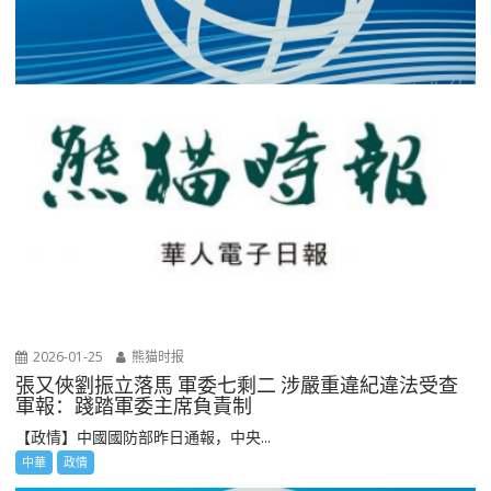
2026-01-25
熊猫时报
張又俠劉振立落馬 軍委七剩二 涉嚴重違紀違法受查
軍報：踐踏軍委主席負責制
【政情】中國國防部昨日通報，中央...
中華
政情