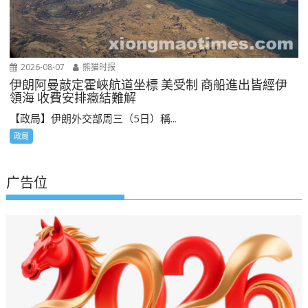
2026-08-07
熊猫时报
伊朗阿曼敲定霍峽航道坐標 美受制 商船進出皆經伊
領海 收費安排癥結難解
【政局】伊朗外交部周三（5日）稱...
政局
广告位