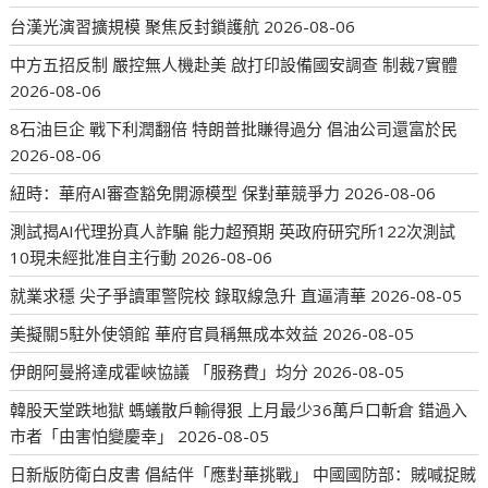
台漢光演習擴規模 聚焦反封鎖護航
2026-08-06
中方五招反制 嚴控無人機赴美 啟打印設備國安調查 制裁7實體
2026-08-06
8石油巨企 戰下利潤翻倍 特朗普批賺得過分 倡油公司還富於民
2026-08-06
紐時：華府AI審查豁免開源模型 保對華競爭力
2026-08-06
測試揭AI代理扮真人詐騙 能力超預期 英政府研究所122次測試
10現未經批准自主行動
2026-08-06
就業求穩 尖子爭讀軍警院校 錄取線急升 直逼清華
2026-08-05
美擬關5駐外使領館 華府官員稱無成本效益
2026-08-05
伊朗阿曼將達成霍峽協議 「服務費」均分
2026-08-05
韓股天堂跌地獄 螞蟻散戶輸得狠 上月最少36萬戶口斬倉 錯過入
市者「由害怕變慶幸」
2026-08-05
日新版防衛白皮書 倡結伴「應對華挑戰」 中國國防部：賊喊捉賊