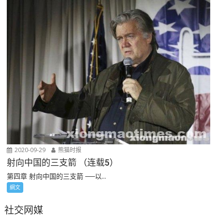
2020-09-29
熊猫时报
射向中国的三支箭 （连载5）
第四章 射向中国的三支箭 ──以...
網文
社交网媒