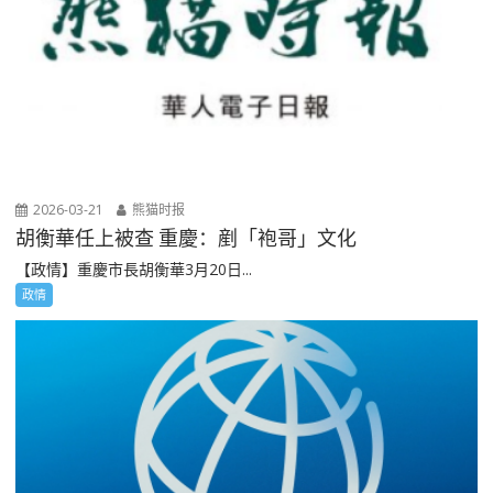
2026-03-21
熊猫时报
胡衡華任上被查 重慶：剷「袍哥」文化
【政情】重慶市長胡衡華3月20日...
政情