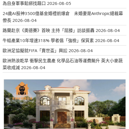
為自身軍事鬆綁找藉口
2026-08-05
24歲AI股神3500億基金婚禮前爆倉 未婚妻是Anthropic總裁幕
僚長
2026-08-04
路蘭赴京《奧德賽》首映 主持「屈膝」訪談捱轟
2026-08-04
牛蛙產業10年增速318% 學者倡「強檢」保質素
2026-08-04
歐洲足協擬就FIFA「賣世盃」興訟
2026-08-04
歐洲熱浪乾旱 衝擊民生農產 化學品石油等運費飈升 英大小麥蔬
菜收成減
2026-08-04