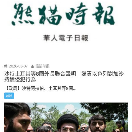
2026-08-07
熊猫时报
沙特土耳其等8國外長聯合聲明 譴責以色列對加沙
持續侵犯行為
【政局】沙特阿拉伯、土耳其等8國...
政局