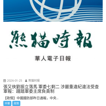
2026-01-25
熊猫时报
張又俠劉振立落馬 軍委七剩二 涉嚴重違紀違法受查
軍報：踐踏軍委主席負責制
【政情】中國國防部昨日通報，中央...
中華
政情