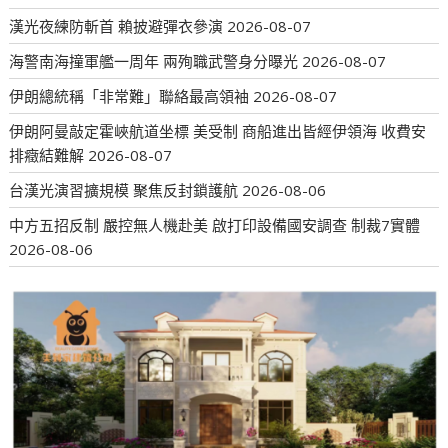
漢光夜練防斬首 賴披避彈衣參演
2026-08-07
海警南海撞軍艦一周年 兩殉職武警身分曝光
2026-08-07
伊朗總統稱「非常難」聯絡最高領袖
2026-08-07
伊朗阿曼敲定霍峽航道坐標 美受制 商船進出皆經伊領海 收費安
排癥結難解
2026-08-07
台漢光演習擴規模 聚焦反封鎖護航
2026-08-06
中方五招反制 嚴控無人機赴美 啟打印設備國安調查 制裁7實體
2026-08-06