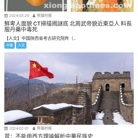
2024-03-29
熊猫时报
鮮卑人面貌 CT掃描揭謎底 北周武帝貌近東亞人 料長
服丹藥中毒死
【人文】中国陜西省考古研究院昨（...
中華
人文
2024-02-01
熊猫时报
習：不能用西方理論解析中華民族史