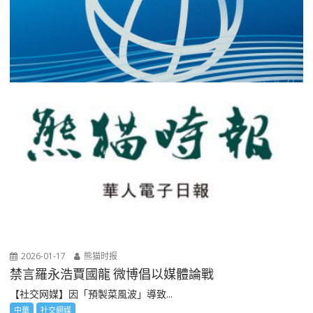
2026-01-17
熊猫时报
禁言羅永浩賈國龍 微博倡以媒體論戰
【社交网媒】因「預製菜風波」導致...
中華
社交網媒