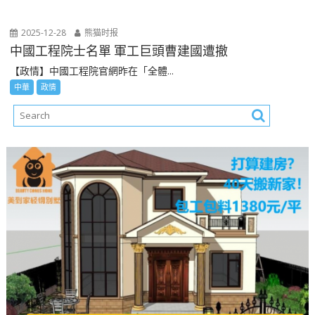
2025-12-28
熊猫时报
中國工程院士名單 軍工巨頭曹建國遭撤
【政情】中國工程院官網昨在「全體...
中華
政情