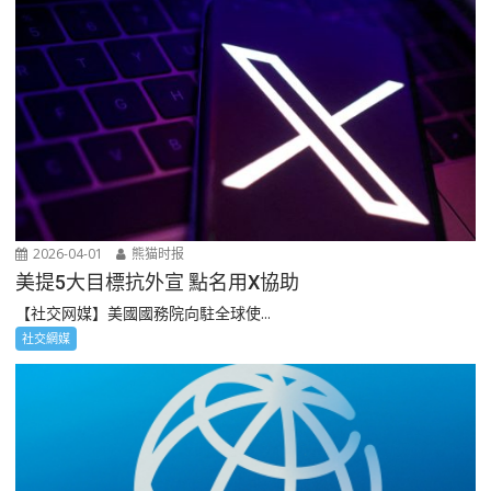
2026-04-01
熊猫时报
美提5大目標抗外宣 點名用X協助
【社交网媒】美國國務院向駐全球使...
社交網媒