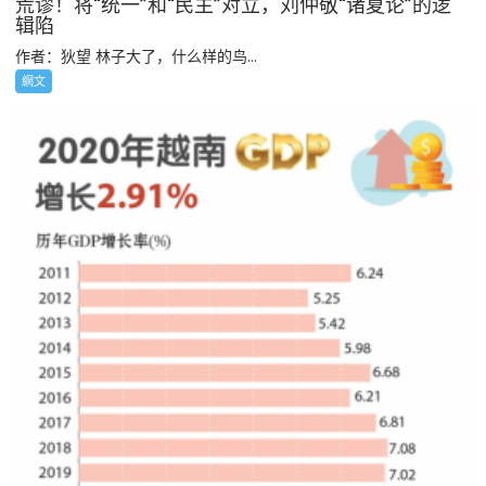
荒谬！将“统一”和“民主”对立，刘仲敬“诸夏论”的逻
辑陷
作者：狄望 林子大了，什么样的鸟...
網文