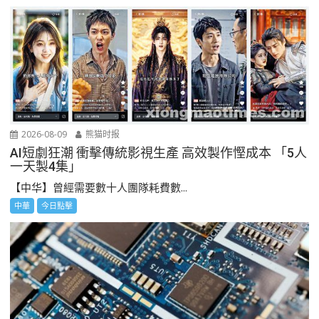
2026-08-09
熊猫时报
AI短劇狂潮 衝擊傳統影視生產 高效製作慳成本 「5人
一天製4集」
【中华】曾經需要數十人團隊耗費數...
中華
今日點擊