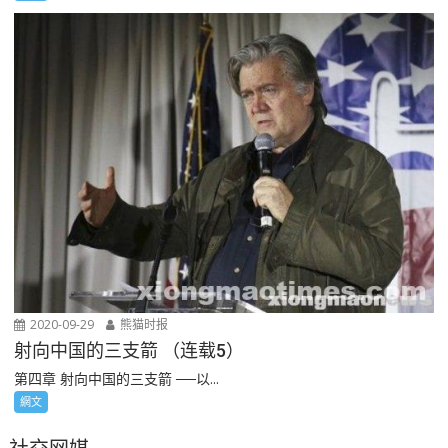
2020-09-29
熊猫时报
射向中国的三支箭 （连载5）
第四章 射向中国的三支箭 ──以...
網文