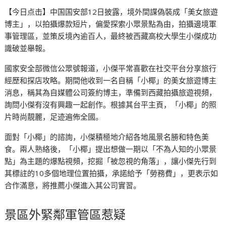
【今日点击】中国国安部12日披露，境外間諜偽裝成「美女旅遊
博主」，以拍攝爆款短片，偏愛探索小眾景點為由，拍攝邊境軍
事管理區，並策反境內逾百人，最終被西藏高校大學生小傑成功
識破並舉報。
國家安全部微信公眾號報道，小傑平常喜歡在社交平台分享旅行
經歷和探店攻略。期間他收到一名自稱「小椰」的美女旅遊博主
消息，稱其為自媒體公司簽約博主，準備到西藏拍攝旅遊視頻，
詢問小傑有沒有興趣一起創作。根據其台平主頁，「小椰」的照
片時尚靚麗，足迹遍佈全國。
面對「小椰」的諮詢，小傑積極地介紹各地風景名勝和特色美
食。兩人熟絡後，「小椰」提出想做一期以「不為人知的小眾景
點」為主題的爆點視頻，挖掘「被忽視的角落」，讓小傑先行到
其標註的10多個地理位置拍攝，承諾給予「勞務費」，更表示如
合作滿意，將推薦小傑進入其公司實習。
景區外緊鄰軍管區惹疑