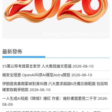
最新發佈
35萬公帑考證莫言家世 人大教授論文惹議
2026-08-10
稱安全隱患 OpenAI叫停AI模型Astra開發
2026-08-10
伊朗提高重開霍峽對美叫價 六大要求超越6月備忘錄範圍 包括明
確索取戰爭賠款
2026-08-10
一人生成AI短劇《歸墟》爆紅 作者：幾秒畫面要用二千字
2026-
08-09