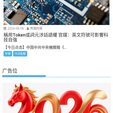
2026-08-08
熊猫时报
稱用Token或詞元涉話語權 官媒：英文符號可影響科
技自強
【今日点击】中国中共中央機關報《...
中華
今日點擊
广告位