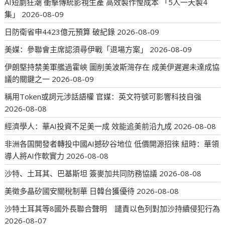
AI短劇狂潮 衝擊傳統影視生產 高效製作慳成本 「5人一天製4
集」
2026-08-09
日防衛省申4423億元預算 破紀錄
2026-08-09
美媒：參聯會主席認須尋伊戰「退場方案」
2026-08-09
伊朗堅持禁美軍艦過霍峽 圖削美波斯灣存在 成美伊遲遲未達成協
議的關鍵之一
2026-08-09
稱用Token或詞元涉話語權 官媒：英文符號可影響科技自強
2026-08-08
經濟學人：華AI投資不足美一成 效能追美前沿九成
2026-08-08
非洲各国開發者轉投中國AI撼矽谷地位 低價開源招徠 紐時：華領
導人將AI作軟實力
2026-08-08
沙特、土耳其、巴基斯坦 簽麥加共同防務協議
2026-08-08
美徵多晶矽國安關稅制華 日韓台獲優待
2026-08-08
沙特土耳其等8國外長聯合聲明 譴責以色列對加沙持續侵犯行為
2026-08-07