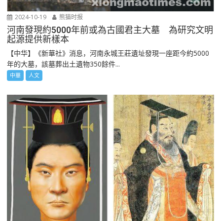
2024-10-19
熊猫时报
河南發現約5000年前或為古國君主大墓 為研究文明
起源提供新樣本
【中华】《新華社》消息，河南永城王莊遺址發現一座距今約5000
年的大墓，該墓葬出土遺物350餘件...
中華
人文