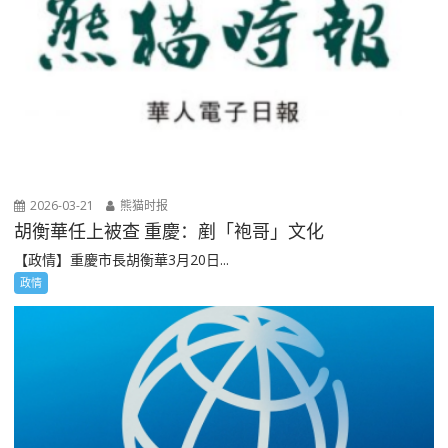
2026-03-21
熊猫时报
胡衡華任上被查 重慶：剷「袍哥」文化
【政情】重慶市長胡衡華3月20日...
政情