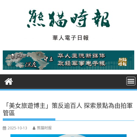
S
k
i
p
t
o
c
o
n
t
e
n
t
「美女旅遊博主」策反逾百人 探索景點為由拍軍
管區
2025-10-13
熊猫时报