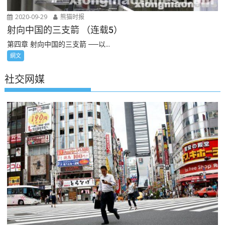
2020-09-29
熊猫时报
射向中国的三支箭 （连载5）
第四章 射向中国的三支箭 ──以...
網文
社交网媒