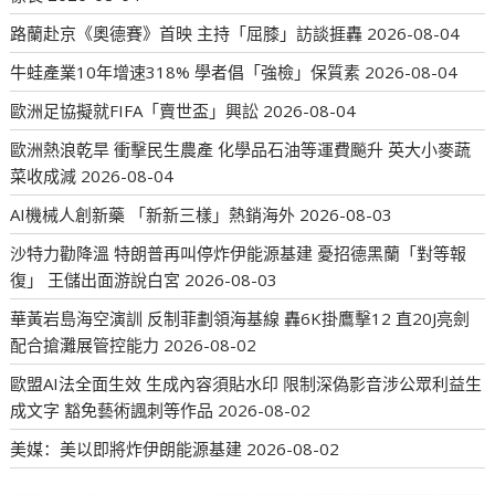
路蘭赴京《奧德賽》首映 主持「屈膝」訪談捱轟
2026-08-04
牛蛙產業10年增速318% 學者倡「強檢」保質素
2026-08-04
歐洲足協擬就FIFA「賣世盃」興訟
2026-08-04
歐洲熱浪乾旱 衝擊民生農產 化學品石油等運費飈升 英大小麥蔬
菜收成減
2026-08-04
AI機械人創新藥 「新新三樣」熱銷海外
2026-08-03
沙特力勸降溫 特朗普再叫停炸伊能源基建 憂招德黑蘭「對等報
復」 王儲出面游說白宮
2026-08-03
華黃岩島海空演訓 反制菲劃領海基線 轟6K掛鷹擊12 直20J亮劍
配合搶灘展管控能力
2026-08-02
歐盟AI法全面生效 生成內容須貼水印 限制深偽影音涉公眾利益生
成文字 豁免藝術諷刺等作品
2026-08-02
美媒：美以即將炸伊朗能源基建
2026-08-02