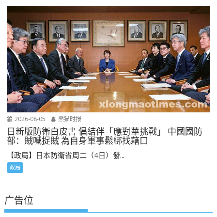
2026-08-05
熊猫时报
日新版防衛白皮書 倡結伴「應對華挑戰」 中國國防
部：賊喊捉賊 為自身軍事鬆綁找藉口
【政局】日本防衛省周二（4日）發...
政局
广告位