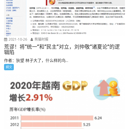
2021-10-26
熊猫时报
荒谬！将“统一”和“民主”对立，刘仲敬“诸夏论”的逻
辑陷
作者：狄望 林子大了，什么样的鸟...
網文