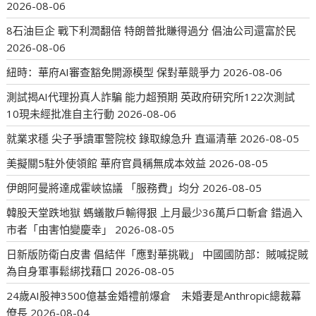
2026-08-06
8石油巨企 戰下利潤翻倍 特朗普批賺得過分 倡油公司還富於民
2026-08-06
紐時：華府AI審查豁免開源模型 保對華競爭力
2026-08-06
測試揭AI代理扮真人詐騙 能力超預期 英政府研究所122次測試
10現未經批准自主行動
2026-08-06
就業求穩 尖子爭讀軍警院校 錄取線急升 直逼清華
2026-08-05
美擬關5駐外使領館 華府官員稱無成本效益
2026-08-05
伊朗阿曼將達成霍峽協議 「服務費」均分
2026-08-05
韓股天堂跌地獄 螞蟻散戶輸得狠 上月最少36萬戶口斬倉 錯過入
市者「由害怕變慶幸」
2026-08-05
日新版防衛白皮書 倡結伴「應對華挑戰」 中國國防部：賊喊捉賊
為自身軍事鬆綁找藉口
2026-08-05
24歲AI股神3500億基金婚禮前爆倉 未婚妻是Anthropic總裁幕
僚長
2026-08-04