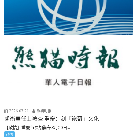
2026-03-21
熊猫时报
胡衡華任上被查 重慶：剷「袍哥」文化
【政情】重慶市長胡衡華3月20日...
政情