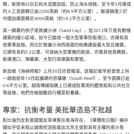
積，新陸地以巨石和水泥牆加固，防止海水侵蝕，至今年3月建成
的人工島面積已逾2200英畝（約8.9平方公里），報道稱僅少於
中國加建面積近4000英畝（約16.2平方公里）。
其一顯著的例子是敦謙沙洲（Sand Cay），從2012年只是有數幢
建築的細小區域，如今已變成一個大型軍事防衛港口，亦建有其
他軍事設施。而位於敦謙沙洲西南面的柏礁建設最大型且複雜，
已建有長約3.2公里、可容納大型軍機的跑道，亦像其他島礁般，
新建港口、彈藥庫、大型行政建築和軍營。
新加坡《海峽時報》上月30日亦曾報道，該報記者早前曾登上另
一越南前年10月起擴建的奈羅礁（South Reef），至今面積已逾
0.6平方公里。越南傳媒指礁上已建成駐軍用的體育館和公共社交
等設施，他們亦被鼓勵自行種菜和養雞。
專家：抗衡考量 美批華造島不批越
對比強烈反對美國盟友菲律賓在南海存在，《華爾街日報》稱中
國似乎從未阻止越南挖泥船進出北京主張對其有主權的南沙島