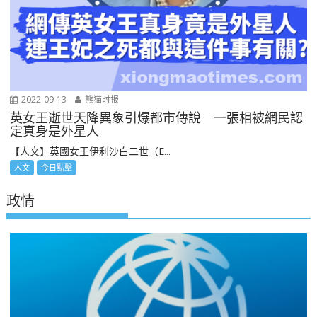
2022-09-13
熊猫时报
英女王逝世天降異象引爆都市傳說 一張相被網民認
定真身是外星人
【人文】英國女王伊利沙白二世（E...
人文
今日點擊
政情