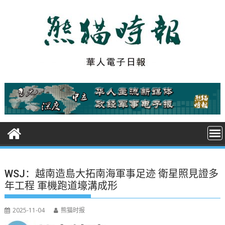
S
k
i
p
t
o
c
o
n
t
e
n
t
WSJ：越南造島大拓南海軍事足迹 衛星照見證多
年工程 軍機跑道壕溝成形
2025-11-04
熊猫时报