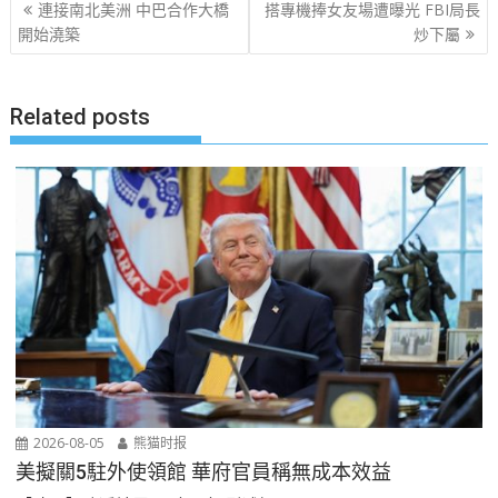
文
連接南北美洲 中巴合作大橋
搭專機捧女友場遭曝光 FBI局長
章
開始澆築
炒下屬
导
航
Related posts
2026-08-05
熊猫时报
美擬關5駐外使領館 華府官員稱無成本效益