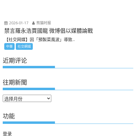
2026-01-17
熊猫时报
禁言羅永浩賈國龍 微博倡以媒體論戰
【社交网媒】因「預製菜風波」導致...
中華
社交網媒
近期评论
往期新聞
往
期
新
功能
聞
登录