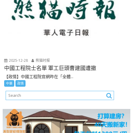
2025-12-28
熊猫时报
中國工程院士名單 軍工巨頭曹建國遭撤
【政情】中國工程院官網昨在「全體...
中華
政情