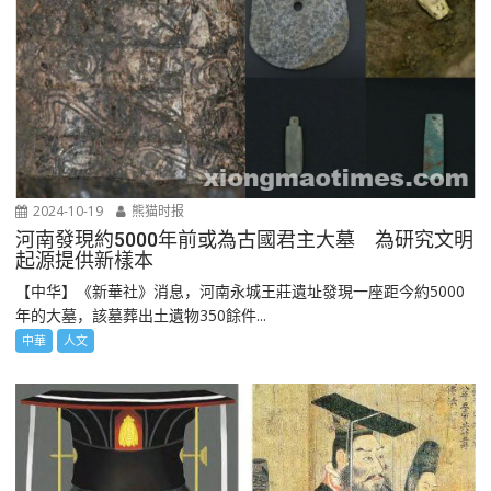
2024-10-19
熊猫时报
河南發現約5000年前或為古國君主大墓 為研究文明
起源提供新樣本
【中华】《新華社》消息，河南永城王莊遺址發現一座距今約5000
年的大墓，該墓葬出土遺物350餘件...
中華
人文