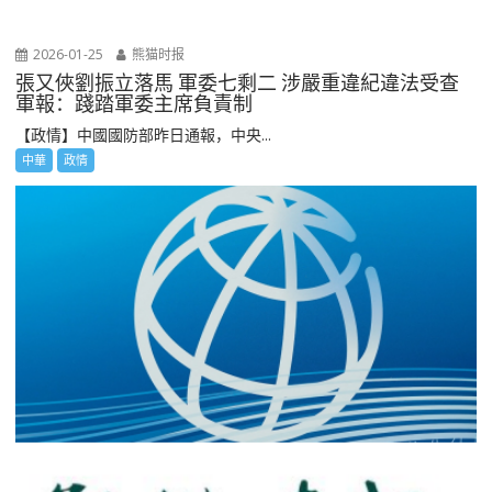
2026-01-25
熊猫时报
張又俠劉振立落馬 軍委七剩二 涉嚴重違紀違法受查
軍報：踐踏軍委主席負責制
【政情】中國國防部昨日通報，中央...
中華
政情