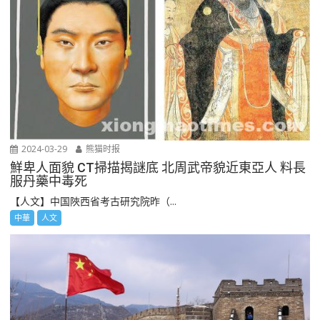
2024-03-29
熊猫时报
鮮卑人面貌 CT掃描揭謎底 北周武帝貌近東亞人 料長
服丹藥中毒死
【人文】中国陜西省考古研究院昨（...
中華
人文