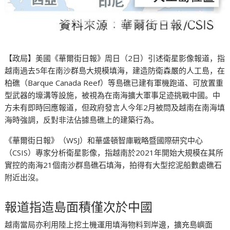
【政局】美國《華爾街日報》周日（2日）引述衛星影像報道，指
越南過去5年在南沙群島大規模填海，建造防衛森嚴的人工島，在
柏礁（Barque Canada Reef）等島礁已建有軍機跑道、可放置重
型武器的壕溝等設施，被視為在南海擴大軍事足迹挑戰中國。中
方未有即時回應報道，但政府發言人今年2月被問及越南在南海填
海時強調，反對非法佔據島礁上的建築行為。
《華爾街日報》（WSJ）和華盛頓智庫戰略暨國際研究中心
（CSIS）專家分析衛星影像，指越南於2021年開始大規模在其所
實控的南海21個南沙群島礁石填海，拍得有大型挖泥船數處礁石
附近出沒。
報道指造島面積僅次於中國
越南當局亦利用陸上挖土機運用填海物料到岸邊，擴充島嶼面