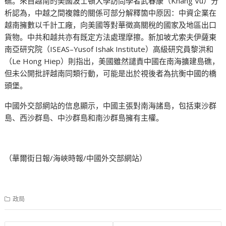
礁。來自越南的美國波士頓大學訪問學者武春康（Khang Vu）分
析認為，中越之間複雜的關係可部分解釋箇中原因：中資企業在
越南擁數以千計工廠，向美國等對華徵高關稅的國家及地區出口
貨物。中共和越共亦有既定方法處理摩擦。新加坡尤索夫伊薩東
南亞研究院（ISEAS–Yusof Ishak Institute）高級研究員黎洪和
（Le Hong Hiep）則指出，美國雖然譴責中國在南海擴建島礁，
但未公開批評越南同類行動，可能是出於視後者為抗衡中國的橋
頭堡。
中國外交部網站的信息顯示，中國主張對南海諸島，包括東沙群
島、西沙群島、中沙群島和南沙群島擁有主權。
（華爾街日報/海峽時報/中國外交部網站）
政局