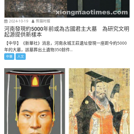
2024-10-19
熊猫时报
河南發現約5000年前或為古國君主大墓 為研究文明
起源提供新樣本
【中华】《新華社》消息，河南永城王莊遺址發現一座距今約5000
年的大墓，該墓葬出土遺物350餘件...
中華
人文