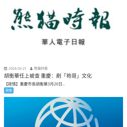
2026-03-21
熊猫时报
胡衡華任上被查 重慶：剷「袍哥」文化
【政情】重慶市長胡衡華3月20日...
政情