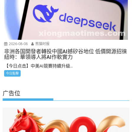
2026-08-08
熊猫时报
非洲各国開發者轉投中國AI撼矽谷地位 低價開源招徠
紐時：華領導人將AI作軟實力
【今日点击】中美AI競賽持續升級...
今日點擊
广告位