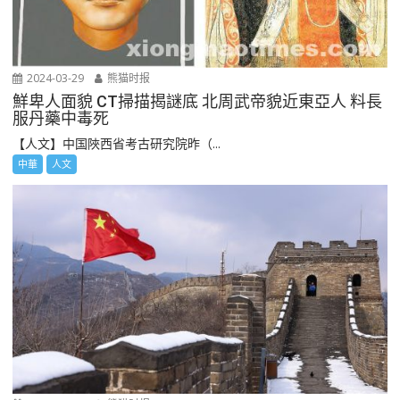
2024-03-29
熊猫时报
鮮卑人面貌 CT掃描揭謎底 北周武帝貌近東亞人 料長
服丹藥中毒死
【人文】中国陜西省考古研究院昨（...
中華
人文