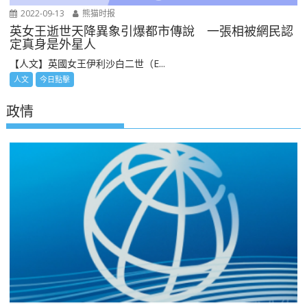
2022-09-13
熊猫时报
英女王逝世天降異象引爆都市傳說 一張相被網民認
定真身是外星人
【人文】英國女王伊利沙白二世（E...
人文
今日點擊
政情