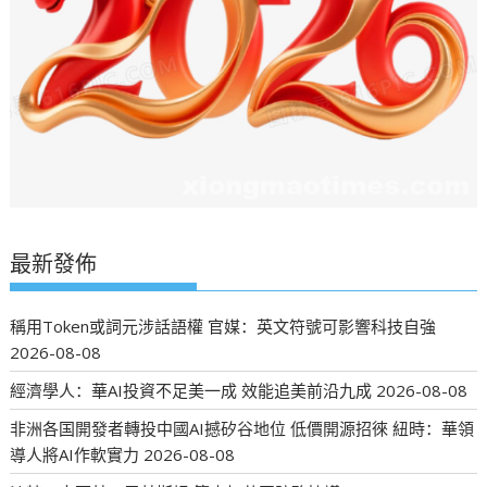
最新發佈
稱用Token或詞元涉話語權 官媒：英文符號可影響科技自強
2026-08-08
經濟學人：華AI投資不足美一成 效能追美前沿九成
2026-08-08
非洲各国開發者轉投中國AI撼矽谷地位 低價開源招徠 紐時：華領
導人將AI作軟實力
2026-08-08