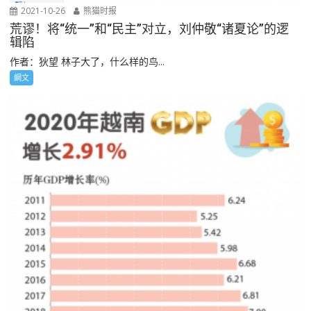
2021-10-26
熊猫时报
荒谬！将“统一”和“民主”对立，刘仲敬“诸夏论”的逻
辑陷
作者：狄望 林子大了，什么样的鸟...
網文