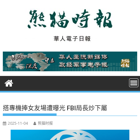
S
k
i
p
t
o
c
o
n
t
e
n
t
搭專機捧女友場遭曝光 FBI局長炒下屬
2025-11-04
熊猫时报