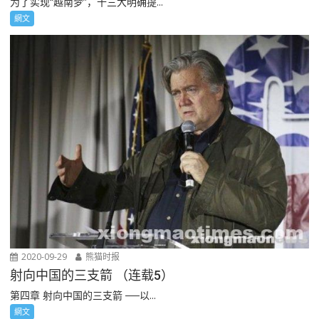
为了实现“越南梦”，十三大明确提...
網文
2020-09-29
熊猫时报
射向中国的三支箭 （连载5）
第四章 射向中国的三支箭 ──以...
網文