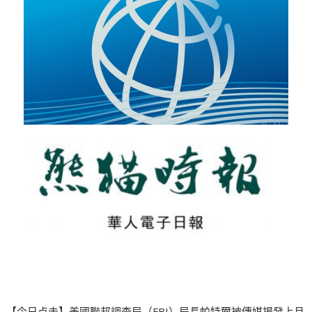
【今日点击】美國聯邦調查局（FBI）局長帕特爾被傳媒揭發上月