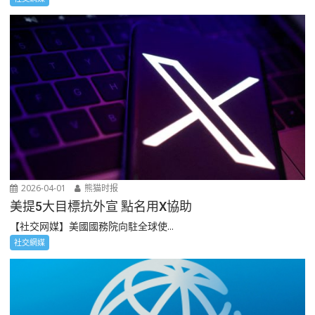
2026-04-01
熊猫时报
美提5大目標抗外宣 點名用X協助
【社交网媒】美國國務院向駐全球使...
社交網媒