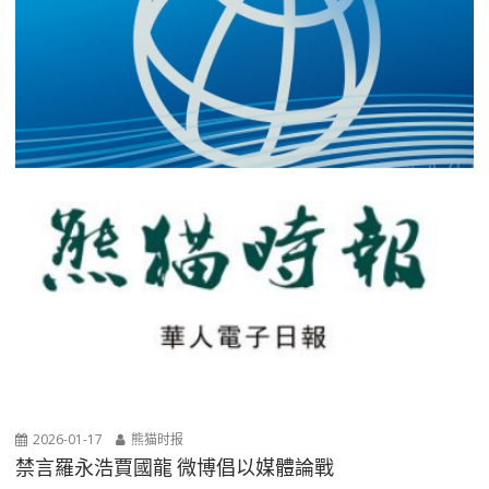
2026-01-17
熊猫时报
禁言羅永浩賈國龍 微博倡以媒體論戰