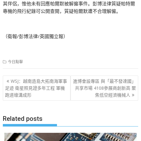
其伴侶，惟他未有回應帕爾默被解僱事件。彭博法律質疑帕特爾
專機的飛行紀錄可公開查閱，質疑帕爾默遭不合理解僱。
（衛報/彭博法律/英國獨立報）
今日點擊
文
WSJ：越南造島大拓南海軍事
進博會設專區 與「最不發達國」
章
足迹 衛星照見證多年工程 軍機
共享市場 4108參展商創新高 聚
跑道壕溝成形
焦低空經濟機械人
导
航
Related posts