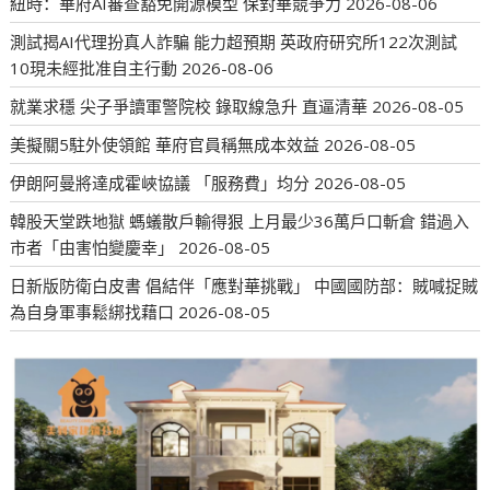
紐時：華府AI審查豁免開源模型 保對華競爭力
2026-08-06
測試揭AI代理扮真人詐騙 能力超預期 英政府研究所122次測試
10現未經批准自主行動
2026-08-06
就業求穩 尖子爭讀軍警院校 錄取線急升 直逼清華
2026-08-05
美擬關5駐外使領館 華府官員稱無成本效益
2026-08-05
伊朗阿曼將達成霍峽協議 「服務費」均分
2026-08-05
韓股天堂跌地獄 螞蟻散戶輸得狠 上月最少36萬戶口斬倉 錯過入
市者「由害怕變慶幸」
2026-08-05
日新版防衛白皮書 倡結伴「應對華挑戰」 中國國防部：賊喊捉賊
為自身軍事鬆綁找藉口
2026-08-05