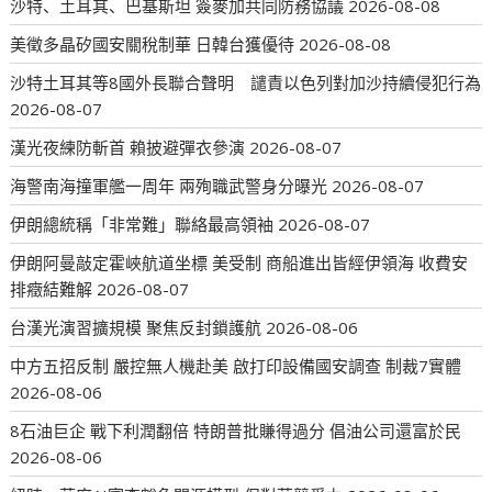
沙特、土耳其、巴基斯坦 簽麥加共同防務協議
2026-08-08
美徵多晶矽國安關稅制華 日韓台獲優待
2026-08-08
沙特土耳其等8國外長聯合聲明 譴責以色列對加沙持續侵犯行為
2026-08-07
漢光夜練防斬首 賴披避彈衣參演
2026-08-07
海警南海撞軍艦一周年 兩殉職武警身分曝光
2026-08-07
伊朗總統稱「非常難」聯絡最高領袖
2026-08-07
伊朗阿曼敲定霍峽航道坐標 美受制 商船進出皆經伊領海 收費安
排癥結難解
2026-08-07
台漢光演習擴規模 聚焦反封鎖護航
2026-08-06
中方五招反制 嚴控無人機赴美 啟打印設備國安調查 制裁7實體
2026-08-06
8石油巨企 戰下利潤翻倍 特朗普批賺得過分 倡油公司還富於民
2026-08-06