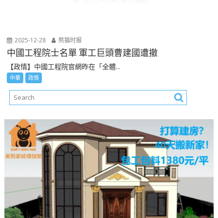
2025-12-28
熊猫时报
中國工程院士名單 軍工巨頭曹建國遭撤
【政情】中國工程院官網昨在「全體...
中華
政情