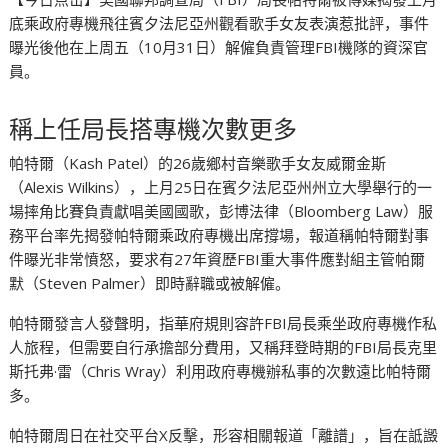
底乘政府專機飛往賓夕法尼亞州觀看歌手女友表演惹批評，事件
曝光後他在上周五（10月31日）解僱負責管理FBI機隊的資深官
員。
稱上任局長搭專機次數更多
帕特爾（Kash Patel）的26歲鄉村音樂歌手女友威爾金斯
（Alexis Wilkins），上月25日在賓夕法尼亞州州立大學舉行的一
場摔角比賽負責獻唱美國國歌，彭博法律（Bloomberg Law）服
務平台率先揭發帕特爾乘政府專機出席撐場，報道稱帕特爾對事
件曝光非常憤怒，要求有27年資歷FBI重大事件應對組主管帕爾
默（Steven Palmer）即時辭職或被解僱。
帕特爾發言人發聲明，指華府規則容許FBI局長乘坐政府專機作私
人旅程，但需要自行承擔部分費用，又稱拜登時期的FBI局長克里
斯托弗·雷（Chris Wray）利用政府專機辦私事的次數遠比帕特爾
多。
帕特爾周日在社交平台X反擊，形容相關報道「離譜」，旨在詆譭