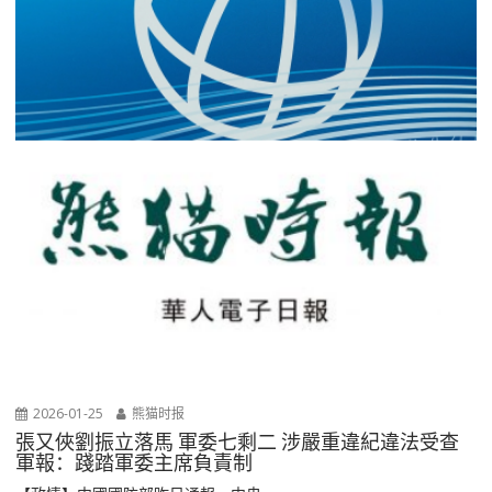
2026-01-25
熊猫时报
張又俠劉振立落馬 軍委七剩二 涉嚴重違紀違法受查
軍報：踐踏軍委主席負責制