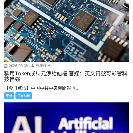
2026-08-08
熊猫时报
稱用Token或詞元涉話語權 官媒：英文符號可影響科
技自強
【今日点击】中国中共中央機關報《...
中華
今日點擊