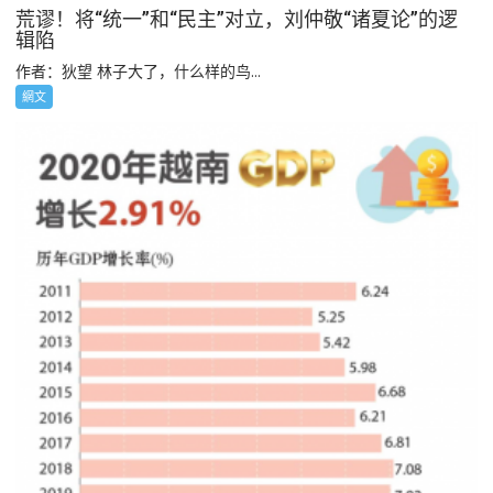
荒谬！将“统一”和“民主”对立，刘仲敬“诸夏论”的逻
辑陷
作者：狄望 林子大了，什么样的鸟...
網文