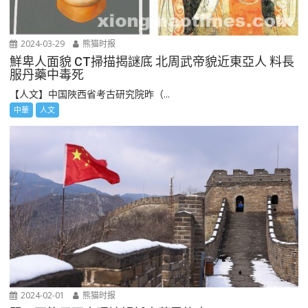
2024-03-29
熊猫时报
鮮卑人面貌 CT掃描揭謎底 北周武帝貌近東亞人 料長
服丹藥中毒死
【人文】中国陜西省考古研究院昨（...
中華
人文
2024-02-01
熊猫时报