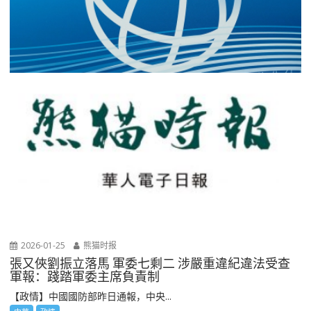
2026-01-25
熊猫时报
張又俠劉振立落馬 軍委七剩二 涉嚴重違紀違法受查
軍報：踐踏軍委主席負責制
【政情】中國國防部昨日通報，中央...