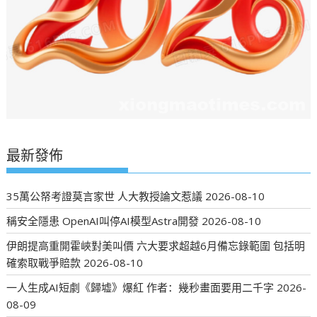
最新發佈
35萬公帑考證莫言家世 人大教授論文惹議
2026-08-10
稱安全隱患 OpenAI叫停AI模型Astra開發
2026-08-10
伊朗提高重開霍峽對美叫價 六大要求超越6月備忘錄範圍 包括明
確索取戰爭賠款
2026-08-10
一人生成AI短劇《歸墟》爆紅 作者：幾秒畫面要用二千字
2026-
08-09