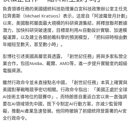
負責領導任務的美國總統科技助理兼白宮科技政策辦公室主任克
拉齊奧斯（Michael Kratsios）表示，這是自「阿波羅登月計劃」
以來，美國聯邦層面最大規模的科研資源集結，將釋放聯邦數據
潛力，加快科研突破速度，目標是利用AI自動設計實驗、加速模
擬運算，以及建立各類前瞻科學的預測模型，「把科研時程由數
年縮短至數天，甚至數小時」。
彭博社引述美國高層官員透露，「創世記任務」將與多家私營企
業合作，包括Nvidia、戴爾、AMD等，進一步提升實驗室的超級
電腦資源。
雖然行政命令並未直接點名中國，「創世記任務」本質上確實與
美國對華戰略競爭密切相關。行政命令指出：「美國正處於全球
AI技術主導地位的競賽中」，而特朗普自重返白宮以來一直強調
要在AI領域領先中國，既下令制定AI行動方案，亦減少監管障
礙，推動AI產業急速發展。他同時撤銷了前總統拜登簽署的AI安
全行政命令。