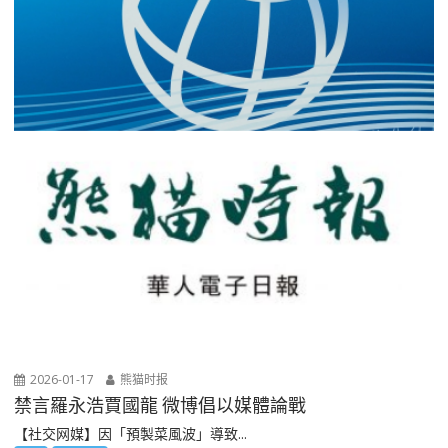
2026-01-17
熊猫时报
禁言羅永浩賈國龍 微博倡以媒體論戰
【社交网媒】因「預製菜風波」導致...