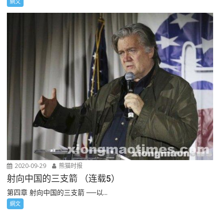
網文
2020-09-29
熊猫时报
射向中国的三支箭 （连载5）
第四章 射向中国的三支箭 ──以...
網文