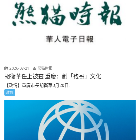
2026-03-21
熊猫时报
胡衡華任上被查 重慶：剷「袍哥」文化
【政情】重慶市長胡衡華3月20日...
政情