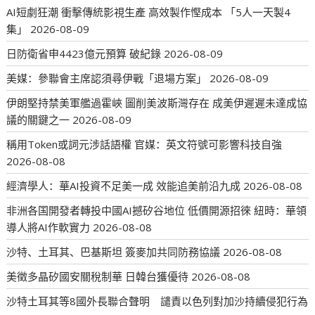
AI短劇狂潮 衝擊傳統影視生產 高效製作慳成本 「5人一天製4
集」
2026-08-09
日防衛省申4423億元預算 破紀錄
2026-08-09
美媒：參聯會主席認須尋伊戰「退場方案」
2026-08-09
伊朗堅持禁美軍艦過霍峽 圖削美波斯灣存在 成美伊遲遲未達成協
議的關鍵之一
2026-08-09
稱用Token或詞元涉話語權 官媒：英文符號可影響科技自強
2026-08-08
經濟學人：華AI投資不足美一成 效能追美前沿九成
2026-08-08
非洲各国開發者轉投中國AI撼矽谷地位 低價開源招徠 紐時：華領
導人將AI作軟實力
2026-08-08
沙特、土耳其、巴基斯坦 簽麥加共同防務協議
2026-08-08
美徵多晶矽國安關稅制華 日韓台獲優待
2026-08-08
沙特土耳其等8國外長聯合聲明 譴責以色列對加沙持續侵犯行為