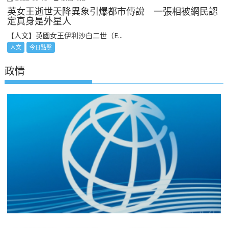
英女王逝世天降異象引爆都市傳說 一張相被網民認
定真身是外星人
【人文】英國女王伊利沙白二世（E...
人文
今日點擊
政情