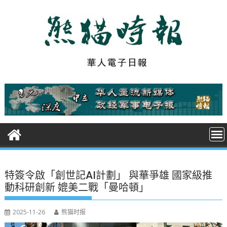
S
k
i
p
t
o
c
o
n
t
e
n
t
特簽令啟「創世記AI計劃」 與華爭雄 國家級推
動科研創新 媲美二戰「曼哈頓」
2025-11-26
熊猫时报