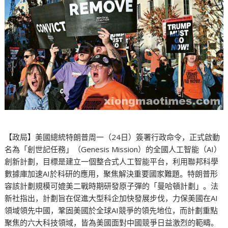
【政局】美國總統特朗普周一（24日）簽署行政命令，正式啟動
名為「創世記任務」（Genesis Mission）的全國人工智能（AI）
創新計劃，目標是建立一個整合式人工智能平台，利用聯邦科學
數據庫加速AI於科研的應用，聚焦解決重要國家難題。特朗普形
容該計劃規模可媲美二戰時期研發原子彈的「曼哈頓計劃」。法
新社指出，計劃旨在促進大型科企加快發展步伐，力保美國在AI
領域領先中國，鞏固美國於全球AI競爭的領先地位，而計劃重點
聚焦的六大科技領域，皆為美國面對中國競爭日益激烈的範疇。