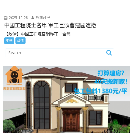
2025-12-28
熊猫时报
中國工程院士名單 軍工巨頭曹建國遭撤
【政情】中國工程院官網昨在「全體...
中華
政情