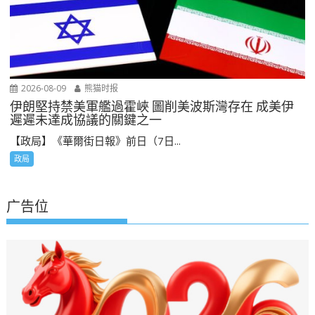
2026-08-09
熊猫时报
伊朗堅持禁美軍艦過霍峽 圖削美波斯灣存在 成美伊
遲遲未達成協議的關鍵之一
【政局】《華爾街日報》前日（7日...
政局
广告位