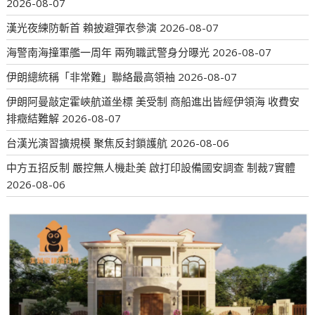
2026-08-07
漢光夜練防斬首 賴披避彈衣參演
2026-08-07
海警南海撞軍艦一周年 兩殉職武警身分曝光
2026-08-07
伊朗總統稱「非常難」聯絡最高領袖
2026-08-07
伊朗阿曼敲定霍峽航道坐標 美受制 商船進出皆經伊領海 收費安
排癥結難解
2026-08-07
台漢光演習擴規模 聚焦反封鎖護航
2026-08-06
中方五招反制 嚴控無人機赴美 啟打印設備國安調查 制裁7實體
2026-08-06