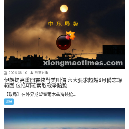
2026-08-10
熊猫时报
伊朗提高重開霍峽對美叫價 六大要求超越6月備忘錄
範圍 包括明確索取戰爭賠款
【政局】在外界期望霍爾木茲海峽協...
政局