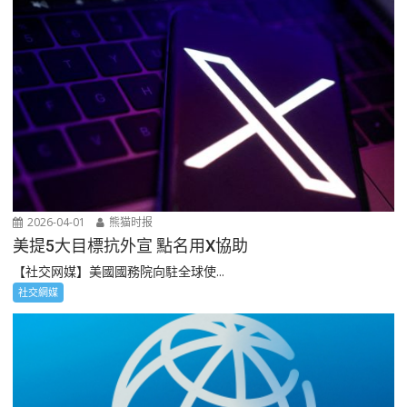
2026-04-01
熊猫时报
美提5大目標抗外宣 點名用X協助
【社交网媒】美國國務院向駐全球使...
社交網媒