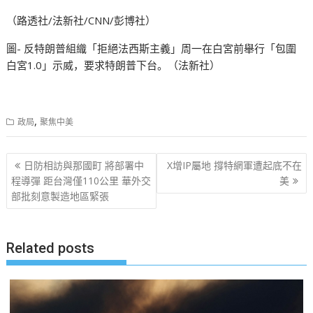
（路透社/法新社/CNN/彭博社）
圖- 反特朗普組織「拒絕法西斯主義」周一在白宮前舉行「包圍
白宮1.0」示威，要求特朗普下台。（法新社）
,
政局
聚焦中美
文
日防相訪與那國町 將部署中
X增IP屬地 撐特網軍遭起底不在
章
程導彈 距台灣僅110公里 華外交
美
部批刻意製造地區緊張
导
航
Related posts