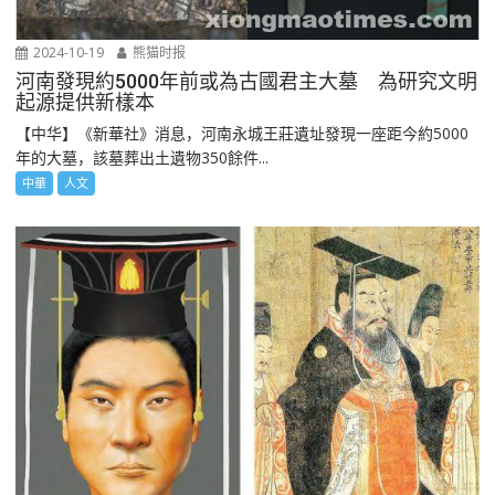
2024-10-19
熊猫时报
河南發現約5000年前或為古國君主大墓 為研究文明
起源提供新樣本
【中华】《新華社》消息，河南永城王莊遺址發現一座距今約5000
年的大墓，該墓葬出土遺物350餘件...
中華
人文