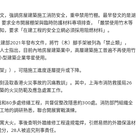
文，強調房屋建築施工消防安全，重申禁用竹棚。最早發文的是湖
知，要求全市開展棚架與臨時防護材料專項排查，「嚴禁使用竹木等
知，要求「在建工程的安全立網必須採用阻燃材料」。
建部2021年發布文件，將竹（木）腳手架被列為「禁止類」，
管理人士指出，目前內地房屋建築業中，高層建築施工普遍不再使用竹
小型建築企業零星使用。
架」），可隨施工進度逐層提升或下降。
刻汲取香港火災事故的沉痛教訓」。其中，上海市消防救援局26
築的火災防範及應急處置工作。
盤和80多處修繕工程，共督促整改隱患約300處。消防部門組織全
工地的調研熟悉，聯合開展實戰演練。
高層公寓大火，事後查明外牆維修工程違規電焊，引燃易燃的外牆保溫材
處分，28人被追究刑事責任。