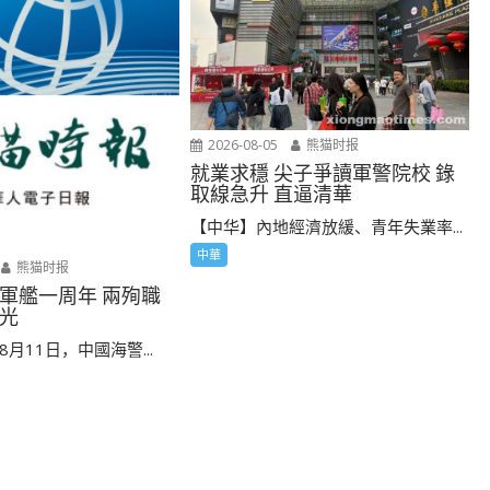
2026-08-05
熊猫时报
就業求穩 尖子爭讀軍警院校 錄
取線急升 直逼清華
【中华】內地經濟放緩、青年失業率...
中華
熊猫时报
軍艦一周年 兩殉職
光
月11日，中國海警...