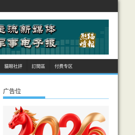
特、土耳其、巴基斯坦 簽麥加共同防務協議
美徵多晶矽國安關稅制華 
貓眼社評
訂閲區
付费专区
广告位