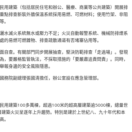
民用建築（包括居民住宅和辦公、醫療、商業等公共建築）開展排
重點排查新裝外牆保溫系統採用易燃、可燃材料；使用竹架、非阻
等。
灑水滅火系統無水或壓力不足；火災自動報警系統、機械防排煙系
處的易燃可燃雜物、排查疏散通道有否堵塞佔用等。
面自查。有關部門同步開展抽查，堅決防範排查「走過場」。發現
為，要嚴格監管執法，不採取措施的「要嚴肅追責問責」。同時，
舉報身邊的安全風險隱患。
國務院副總理張國清擔任，辦公室設在應急管理部。
用建築100多萬棟，超過100米的超高層建築逾5000棟，總量世
高層建築火災呈逐年上升趨勢。特別是建於上世紀八、九十年代和本
高。