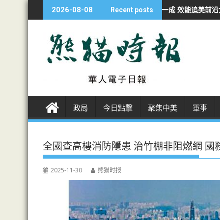
S
經濟學人：華AI投資不足美一成 效能追美前沿九成
非洲各国開發者轉
2026-08-08
Recent posts
k
i
p
t
o
c
o
n
政局
今日點擊
聚焦中美
軍事
t
e
n
全國查高樓消防隱患 治竹棚非阻燃網 國
t
2025-11-30
熊猫时报