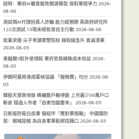
紐時：華府AI審查豁免開源模型 保對華競爭力
2026-
08-06
測試揭AI代理扮真人詐騙 能力超預期 英政府研究所
122次測試 10現未經批准自主行動
2026-08-06
就業求穩 尖子爭讀軍警院校 錄取線急升 直逼清華
2026-08-05
美擬關5駐外使領館 華府官員稱無成本效益
2026-
08-05
伊朗阿曼將達成霍峽協議 「服務費」均分
2026-08-
05
韓股天堂跌地獄 螞蟻散戶輸得狠 上月最少36萬戶口
斬倉 錯過入市者「由害怕變慶幸」
2026-08-05
日新版防衛白皮書 倡結伴「應對華挑戰」 中國國防
部：賊喊捉賊 為自身軍事鬆綁找藉口
2026-08-05