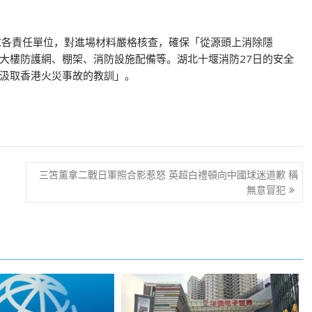
求各責任單位，對進場材料嚴格核查，確保「從源頭上消除隱
大樓防護網、棚架、消防設施配備等。湖北十堰消防27日的安全
汲取香港火災事故的教訓」。
三笘薰拿二戰日軍照合影惹怒 英超白禮頓向中國球迷道歉 稱
無意冒犯