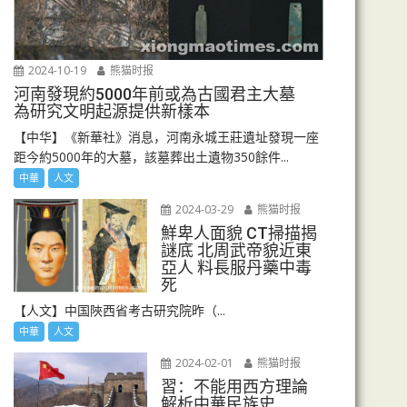
2024-10-19
熊猫时报
河南發現約5000年前或為古國君主大墓
為研究文明起源提供新樣本
【中华】《新華社》消息，河南永城王莊遺址發現一座
距今約5000年的大墓，該墓葬出土遺物350餘件...
中華
人文
2024-03-29
熊猫时报
鮮卑人面貌 CT掃描揭
謎底 北周武帝貌近東
亞人 料長服丹藥中毒
死
【人文】中国陜西省考古研究院昨（...
中華
人文
2024-02-01
熊猫时报
習：不能用西方理論
解析中華民族史