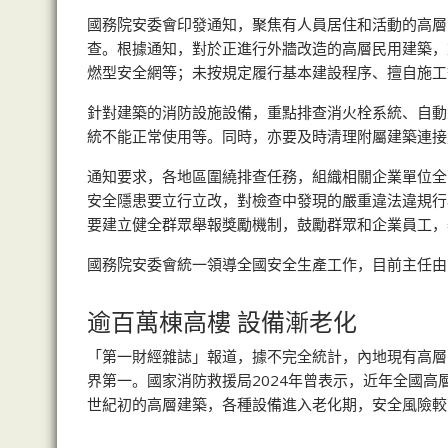
國務院安委會印發通知，聚焦有人員居住和活動的高層
查。根據通知，對於正進行外牆改造的高層民用建築，
燃型安全網等；未按規定履行基本建設程序、擅自施工
針對建築的消防設施設備，重點排查消火栓系統、自動
統不能正常使用等。同時，亦要及時清理附屬建築連接
通知要求，各地區圍繞排查任務，組織相關企業單位全
安全隱患要立行立改，對檢查中發現的嚴重違法違規行
要建立健全群眾舉報獎勵機制，鼓勵群眾和企業員工，
國務院安委會統一領導全國安全生產工作，目前主任由
逾百萬棟高樓 設備漸老化
「第一財經雜誌」報道，據不完全統計，內地現有高層民
界第一。國家消防救援局2024年曾表示，近年全國
世紀初的高層建築，各種設備進入老化期，安全風險較