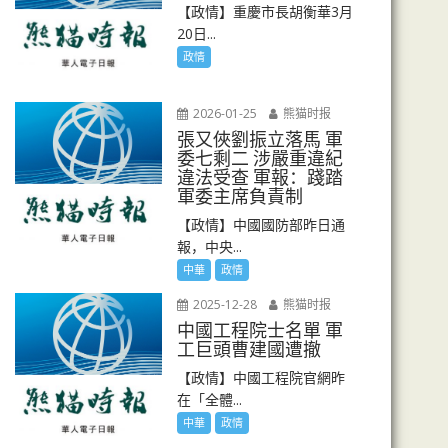
【政情】重慶市長胡衡華3月
20日...
政情
2026-01-25
熊猫时报
張又俠劉振立落馬 軍
委七剩二 涉嚴重違紀
違法受查 軍報：踐踏
軍委主席負責制
【政情】中國國防部昨日通
報，中央...
中華
政情
2025-12-28
熊猫时报
中國工程院士名單 軍
工巨頭曹建國遭撤
【政情】中國工程院官網昨
在「全體...
中華
政情