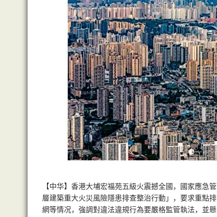
【中华】香港大埔宏福苑五級火震撼全國，國家應急管
層建築重大火災風險隱患排查整治行動」，要求重點排
網等情况，強調對違法違規行為要嚴格監管執法，並懸