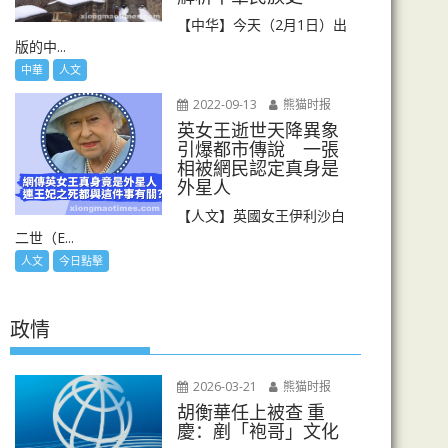
【中华】今天（2月1日）出
版的中...
中華
人文
2022-09-13
熊猫时报
英女王逝世天降異象
引爆都市傳說 一張
相被網民認定真身是
外星人
【人文】英國女王伊利沙白
二世（E...
人文
今日點擊
政情
2026-03-21
熊猫时报
胡衡華任上被查 重
慶：剷「袍哥」文化