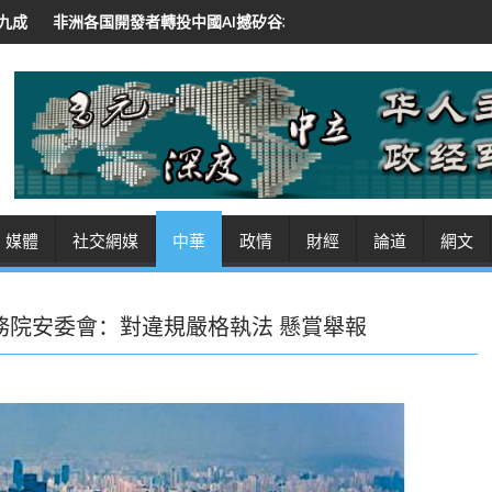
投中國AI撼矽谷地位 低價開源招徠 紐時：華領導人將AI作軟實力
沙
媒體
社交網媒
中華
政情
財經
論道
網文
務院安委會：對違規嚴格執法 懸賞舉報