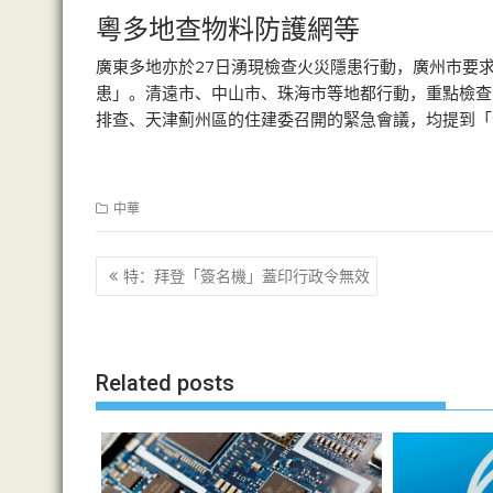
粵多地查物料防護網等
廣東多地亦於27日湧現檢查火災隱患行動，廣州市要
患」。清遠市、中山市、珠海市等地都行動，重點檢查
排查、天津薊州區的住建委召開的緊急會議，均提到「
中華
文
特：拜登「簽名機」蓋印行政令無效
章
导
航
Related posts