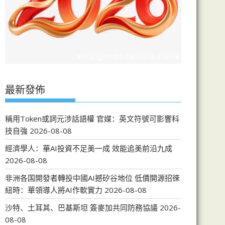
最新發佈
稱用Token或詞元涉話語權 官媒：英文符號可影響科
技自強
2026-08-08
經濟學人：華AI投資不足美一成 效能追美前沿九成
2026-08-08
非洲各国開發者轉投中國AI撼矽谷地位 低價開源招徠
紐時：華領導人將AI作軟實力
2026-08-08
沙特、土耳其、巴基斯坦 簽麥加共同防務協議
2026-
08-08