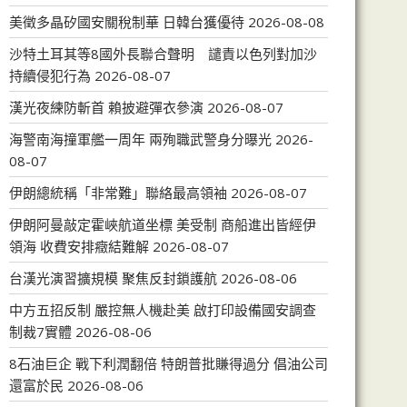
美徵多晶矽國安關稅制華 日韓台獲優待
2026-08-08
沙特土耳其等8國外長聯合聲明 譴責以色列對加沙
持續侵犯行為
2026-08-07
漢光夜練防斬首 賴披避彈衣參演
2026-08-07
海警南海撞軍艦一周年 兩殉職武警身分曝光
2026-
08-07
伊朗總統稱「非常難」聯絡最高領袖
2026-08-07
伊朗阿曼敲定霍峽航道坐標 美受制 商船進出皆經伊
領海 收費安排癥結難解
2026-08-07
台漢光演習擴規模 聚焦反封鎖護航
2026-08-06
中方五招反制 嚴控無人機赴美 啟打印設備國安調查
制裁7實體
2026-08-06
8石油巨企 戰下利潤翻倍 特朗普批賺得過分 倡油公司
還富於民
2026-08-06