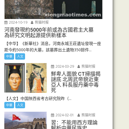
2024-10-19
熊猫时报
河南發現約5000年前或為古國君主大墓
為研究文明起源提供新樣本
【中华】《新華社》消息，河南永城王莊遺址發現一座
距今約5000年的大墓，該墓葬出土遺物350餘件...
中華
人文
2024-03-29
熊猫时报
鮮卑人面貌 CT掃描揭
謎底 北周武帝貌近東
亞人 料長服丹藥中毒
死
【人文】中国陜西省考古研究院昨（...
中華
人文
2024-02-01
熊猫时报
習：不能用西方理論
解析中華民族史