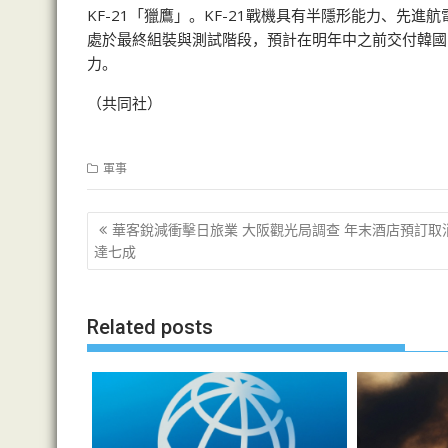
KF-21「獵鷹」。KF-21戰機具有半隱形能力、先進
處於最終組裝與測試階段，預計在明年中之前交付韓國
力。
（共同社）
軍事
文
華客銳減衝擊日旅業 大阪觀光局調查 年末酒店預訂取
章
達七成
导
航
Related posts