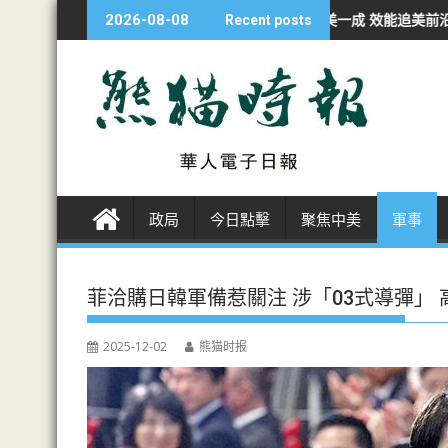
S
經濟學人：華AI投資不足美一成 效能追美前沿九成
非洲各国開發者轉
2026-08-08
Recent posts
k
i
p
t
o
c
o
n
政局
今日點擊
聚焦中美
軍事
t
e
n
菲洽購日韓軍備惹關注 涉「03式導彈」
t
2025-12-02
熊猫时报