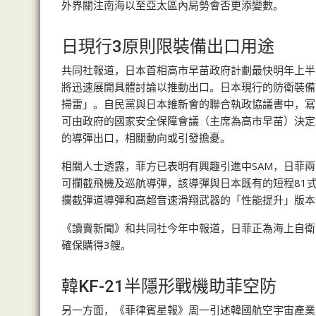
外界關注南海以至亞太區內局勢會否更添變數。
日現行3原則限裝備出口用途
共同社報道，日本首相高市早苗政府計劃最快明年上半
將迅速展開具體討論以推動出口。日本現行的防衛裝備
掃雷」。自民黨與日本維新會的聯合執政協議書中，寫
可由政府的國家安全保障會議（主席為高市早苗）決定
的導彈出口，相關動向或引發擔憂。
相關人士透露，菲方已表明有興趣引進中SAM，日菲
可攔截飛機及巡航導彈，該導彈與日本既有的短程81
攔截彈道導彈和高超音速滑翔武器的「性能提升」版本也
《讀賣新聞》和共同社今年中報道，日菲正為海上自衛
確保購得3艘。
韓KF-21半隱形戰機助菲空防
另一方面，《菲律賓星報》周一引述韓國航空宇宙產業公