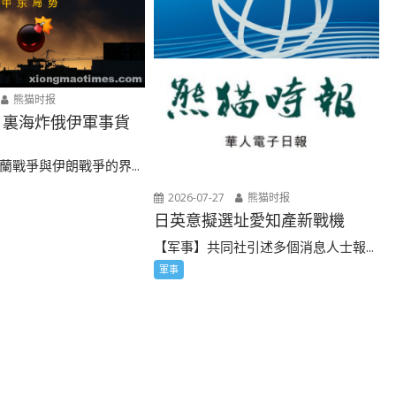
熊猫时报
 裏海炸俄伊軍事貨
蘭戰爭與伊朗戰爭的界...
2026-07-27
熊猫时报
日英意擬選址愛知產新戰機
【军事】共同社引述多個消息人士報...
軍事