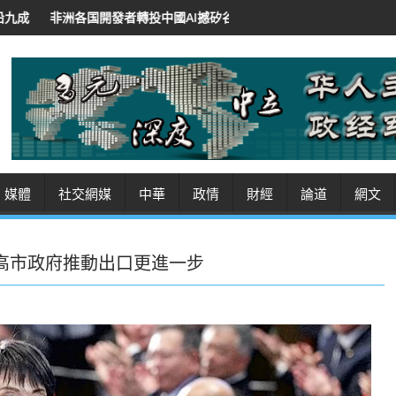
投中國AI撼矽谷地位 低價開源招徠 紐時：華領導人將AI作軟實力
沙
媒體
社交網媒
中華
政情
財經
論道
網文
 高市政府推動出口更進一步