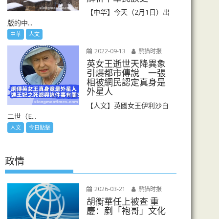
【中华】今天（2月1日）出
版的中...
中華
人文
2022-09-13
熊猫时报
英女王逝世天降異象
引爆都市傳說 一張
相被網民認定真身是
外星人
【人文】英國女王伊利沙白
二世（E...
人文
今日點擊
政情
2026-03-21
熊猫时报
胡衡華任上被查 重
慶：剷「袍哥」文化