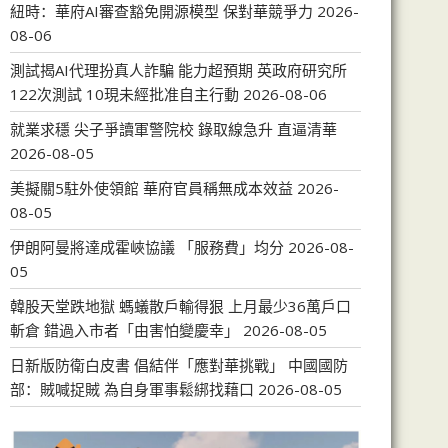
紐時：華府AI審查豁免開源模型 保對華競爭力
2026-
08-06
測試揭AI代理扮真人詐騙 能力超預期 英政府研究所
122次測試 10現未經批准自主行動
2026-08-06
就業求穩 尖子爭讀軍警院校 錄取線急升 直逼清華
2026-08-05
美擬關5駐外使領館 華府官員稱無成本效益
2026-
08-05
伊朗阿曼將達成霍峽協議 「服務費」均分
2026-08-
05
韓股天堂跌地獄 螞蟻散戶輸得狠 上月最少36萬戶口
斬倉 錯過入市者「由害怕變慶幸」
2026-08-05
日新版防衛白皮書 倡結伴「應對華挑戰」 中國國防
部：賊喊捉賊 為自身軍事鬆綁找藉口
2026-08-05