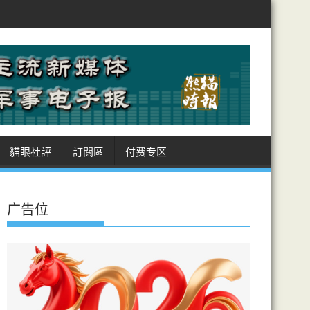
特、土耳其、巴基斯坦 簽麥加共同防務協議
美徵多晶矽國安關稅制華 
貓眼社評
訂閲區
付费专区
广告位