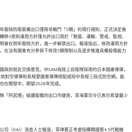
年廢除防衛裝備出口僅限非戰鬥「5類」的現行規則，正式決定後
轉移3原則運用方針僅允許出口用於「救援、運輸、警戒、監視、
明會在明年廢除方針，進一步解禁出口。報道指出，修改運用方針
。在沒有國會充分參與下修改5類限制以及逐步推進具備殺傷能力
兩國政府就此交換意見。中SAM為陸上自衛隊採用的日本國產導彈，
式地對空導彈和長程愛國者導彈搭配成短中長程三段式防空網。能
在開發中，期望2028年完成。
隊「阿武隈」級護衛艦的出口作磋商，菲海軍司令已表示希望最少
司（KAI）消息人士報道，菲律賓正考慮採購韓國第4.5代戰機