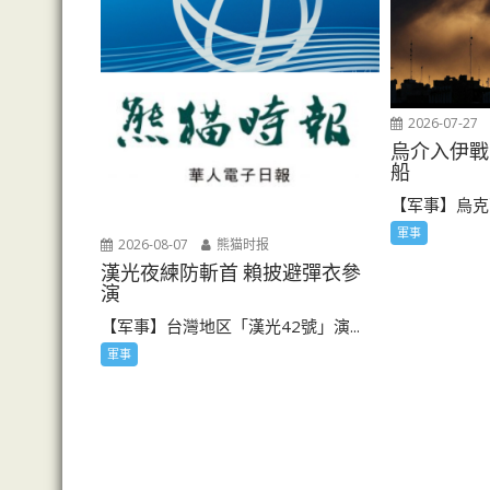
2026-07-27
烏介入伊戰
船
【军事】烏克
軍事
2026-08-07
熊猫时报
漢光夜練防斬首 賴披避彈衣參
演
【军事】台灣地区「漢光42號」演...
軍事