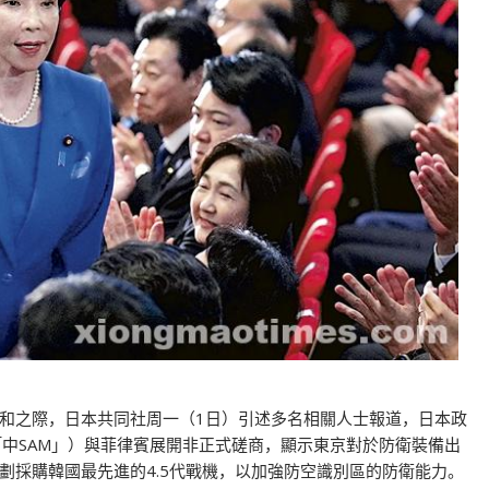
和之際，日本共同社周一（1日）引述多名相關人士報道，日本政
「中SAM」）與菲律賓展開非正式磋商，顯示東京對於防衛裝備出
劃採購韓國最先進的4.5代戰機，以加強防空識別區的防衛能力。