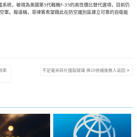
航電系統，被視為美國第5代戰機F-35的高性價比替代選項，目前仍
空軍。報道稱，菲律賓希望藉此在防空識別區建立可靠的自衛能
消率
不足毫米碎片撞裂玻璃 神20修補後無人返回