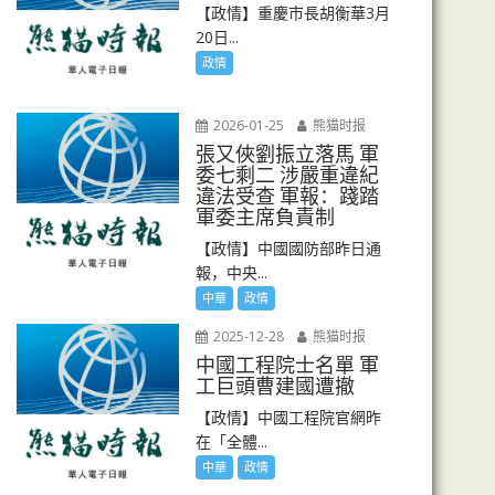
【政情】重慶市長胡衡華3月
20日...
政情
2026-01-25
熊猫时报
張又俠劉振立落馬 軍
委七剩二 涉嚴重違紀
違法受查 軍報：踐踏
軍委主席負責制
【政情】中國國防部昨日通
報，中央...
中華
政情
2025-12-28
熊猫时报
中國工程院士名單 軍
工巨頭曹建國遭撤
【政情】中國工程院官網昨
在「全體...
中華
政情