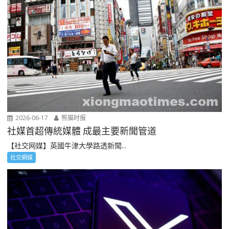
2026-06-17
熊猫时报
社媒首超傳統媒體 成最主要新聞管道
【社交网媒】英國牛津大學路透新聞...
社交網媒