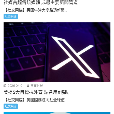
社媒首超傳統媒體 成最主要新聞管道
【社交网媒】英國牛津大學路透新聞...
社交網媒
2026-04-01
熊猫时报
美提5大目標抗外宣 點名用X協助
【社交网媒】美國國務院向駐全球使...
社交網媒