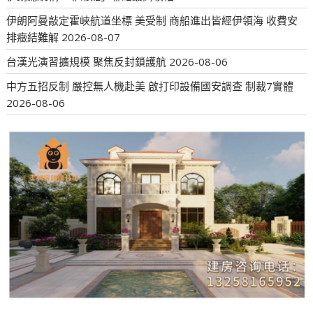
伊朗阿曼敲定霍峽航道坐標 美受制 商船進出皆經伊領海 收費安
排癥結難解
2026-08-07
台漢光演習擴規模 聚焦反封鎖護航
2026-08-06
中方五招反制 嚴控無人機赴美 啟打印設備國安調查 制裁7實體
2026-08-06