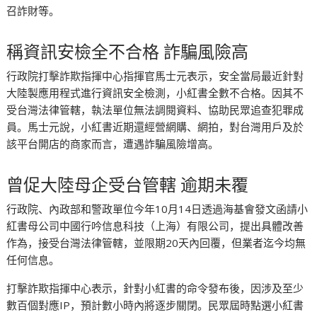
召詐財等。
稱資訊安檢全不合格 詐騙風險高
行政院打擊詐欺指揮中心指揮官馬士元表示，安全當局最近針對
大陸製應用程式進行資訊安全檢測，小紅書全數不合格。因其不
受台灣法律管轄，執法單位無法調閱資料、協助民眾追查犯罪成
員。馬士元說，小紅書近期還經營網購、網拍，對台灣用戶及於
該平台開店的商家而言，遭遇詐騙風險增高。
曾促大陸母企受台管轄 逾期未覆
行政院、內政部和警政單位今年10月14日透過海基會發文函請小
紅書母公司中國行吟信息科技（上海）有限公司，提出具體改善
作為，接受台灣法律管轄，並限期20天內回覆，但業者迄今均無
任何信息。
打擊詐欺指揮中心表示，針對小紅書的命令發布後，因涉及至少
數百個對應IP，預計數小時內將逐步關閉。民眾屆時點選小紅書