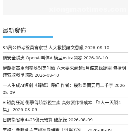
最新發佈
35萬公帑考證莫言家世 人大教授論文惹議
2026-08-10
稱安全隱患 OpenAI叫停AI模型Astra開發
2026-08-10
伊朗提高重開霍峽對美叫價 六大要求超越6月備忘錄範圍 包括明
確索取戰爭賠款
2026-08-10
一人生成AI短劇《歸墟》爆紅 作者：幾秒畫面要用二千字
2026-
08-09
AI短劇狂潮 衝擊傳統影視生產 高效製作慳成本 「5人一天製4
集」
2026-08-09
日防衛省申4423億元預算 破紀錄
2026-08-09
美媒：參聯會主席認須尋伊戰「退場方案」
2026-08-09