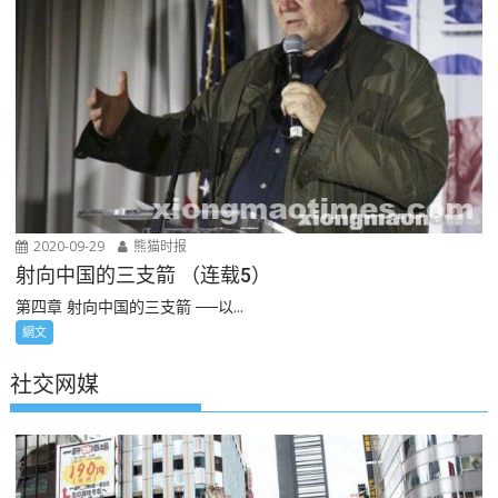
2020-09-29
熊猫时报
射向中国的三支箭 （连载5）
第四章 射向中国的三支箭 ──以...
網文
社交网媒