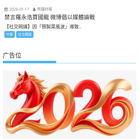
2026-01-17
熊猫时报
禁言羅永浩賈國龍 微博倡以媒體論戰
【社交网媒】因「預製菜風波」導致...
中華
社交網媒
广告位