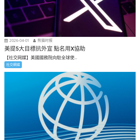
2026-04-01
熊猫时报
美提5大目標抗外宣 點名用X協助
【社交网媒】美國國務院向駐全球使...
社交網媒