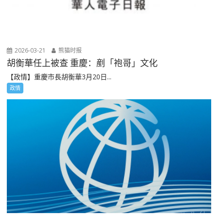
2026-03-21
熊猫时报
胡衡華任上被查 重慶：剷「袍哥」文化
【政情】重慶市長胡衡華3月20日...
政情