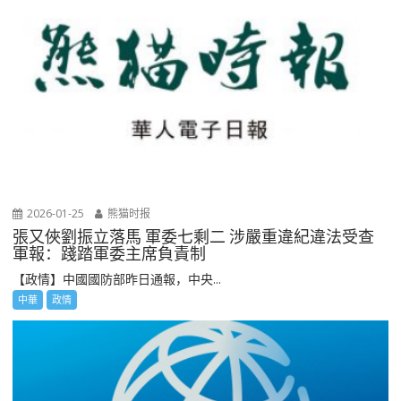
2026-01-25
熊猫时报
張又俠劉振立落馬 軍委七剩二 涉嚴重違紀違法受查
軍報：踐踏軍委主席負責制
【政情】中國國防部昨日通報，中央...
中華
政情