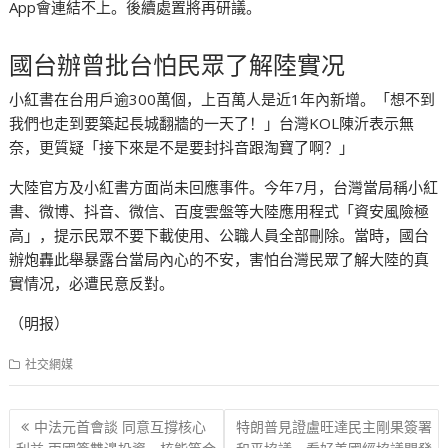
App會連結不上。後續處置將再研議。
國台辦曾批台怕民眾了解陸實况
小紅書在台用戶逾300萬個，上百萬人是近1年內新增。「想不到
我們也走到要築起長城翻牆的一天了！」台灣KOL陳沂表示無
奈，更質疑「接下來是不是要封抖音跟淘寶了啊？」
大陸官方及小紅書方面尚未回應事件。今年7月，台灣當局稱小紅
書、微博、抖音、微信、百度雲盤等大陸應用程式「資安風險極
高」，提示民眾不要下載使用、公職人員全部刪除。當時，國台
辦炮轟此舉暴露台當局內心的不安，害怕台灣民眾了解大陸的真
實情况，必遭民意反對。
（明报）
社交網媒
文
中法元首會談 同意互撐核心
特朗普見證盧旺達民主剛果簽署