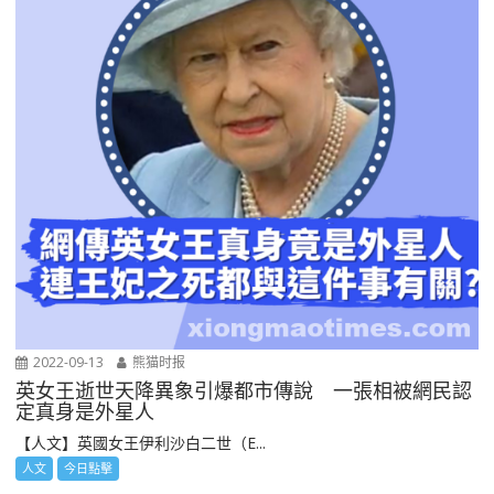
2022-09-13
熊猫时报
英女王逝世天降異象引爆都市傳說 一張相被網民認
定真身是外星人
【人文】英國女王伊利沙白二世（E...
人文
今日點擊