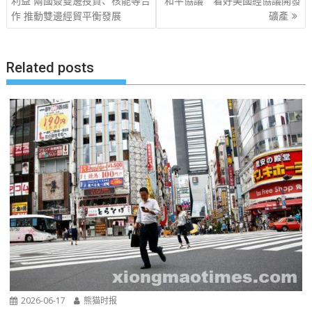
章
利益 兩國簽雙邊投資、核能等合
和平協議 看好美國經協議開發
作 推動雙邊經貿平衡發展
礦產
导
航
Related posts
2026-06-17
熊猫时报