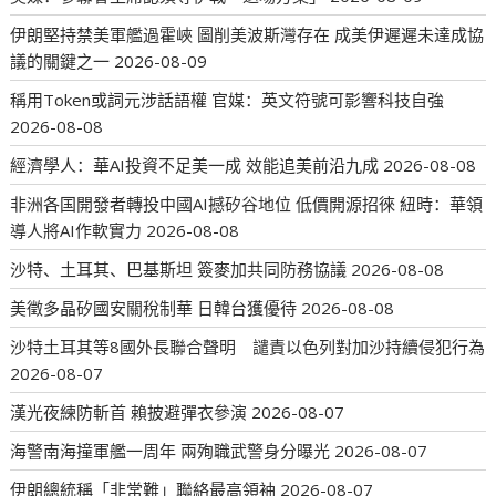
伊朗堅持禁美軍艦過霍峽 圖削美波斯灣存在 成美伊遲遲未達成協
議的關鍵之一
2026-08-09
稱用Token或詞元涉話語權 官媒：英文符號可影響科技自強
2026-08-08
經濟學人：華AI投資不足美一成 效能追美前沿九成
2026-08-08
非洲各国開發者轉投中國AI撼矽谷地位 低價開源招徠 紐時：華領
導人將AI作軟實力
2026-08-08
沙特、土耳其、巴基斯坦 簽麥加共同防務協議
2026-08-08
美徵多晶矽國安關稅制華 日韓台獲優待
2026-08-08
沙特土耳其等8國外長聯合聲明 譴責以色列對加沙持續侵犯行為
2026-08-07
漢光夜練防斬首 賴披避彈衣參演
2026-08-07
海警南海撞軍艦一周年 兩殉職武警身分曝光
2026-08-07
伊朗總統稱「非常難」聯絡最高領袖
2026-08-07