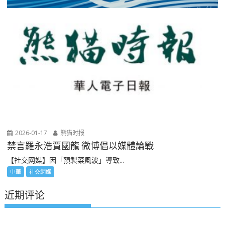
2026-01-17
熊猫时报
禁言羅永浩賈國龍 微博倡以媒體論戰
【社交网媒】因「預製菜風波」導致...
中華
社交網媒
近期评论