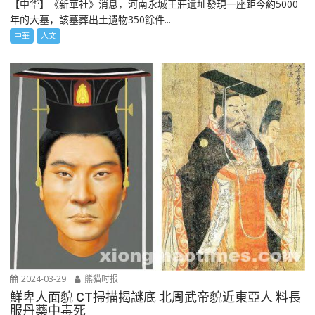
【中华】《新華社》消息，河南永城王莊遺址發現一座距今約5000
年的大墓，該墓葬出土遺物350餘件...
中華
人文
2024-03-29
熊猫时报
鮮卑人面貌 CT掃描揭謎底 北周武帝貌近東亞人 料長
服丹藥中毒死