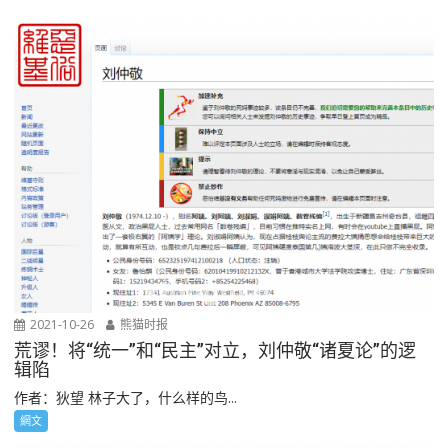
2021-10-26
熊猫时报
荒谬！将“统一”和“民主”对立，刘仲敬“诸夏论”的逻
辑陷
作者：狄望 林子大了，什么样的鸟...
網文