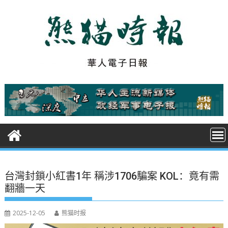
S
k
i
p
t
o
c
o
n
t
e
n
t
台灣封鎖小紅書1年 稱涉1706騙案 KOL：竟有需
翻牆一天
2025-12-05
熊猫时报