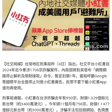
【社交网媒】台灣地区刑事局昨（4日）指出，社交平台小紅書自
2024年迄今牽涉1706宗詐騙案件，內政部將對其發布「網際網
路停止解析及限制接取」命令，暫定封鎖1年。當局呼籲Google
等國際平台全面停止刊登小紅書廣告，民眾不要下載小紅書App
或勿再使用。
刑事局通報，小紅書在台涉詐騙去年有950宗、財損1.329億餘元
新台幣（約3400萬港元），今年頭11個月有756宗、財損1.1477
億餘元新台幣（約3000萬港元）。涉騙手法包括假網拍、色情應