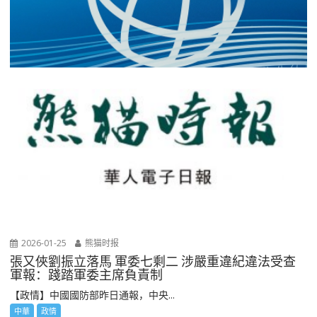
2026-01-25
熊猫时报
張又俠劉振立落馬 軍委七剩二 涉嚴重違紀違法受查
軍報：踐踏軍委主席負責制
【政情】中國國防部昨日通報，中央...
中華
政情