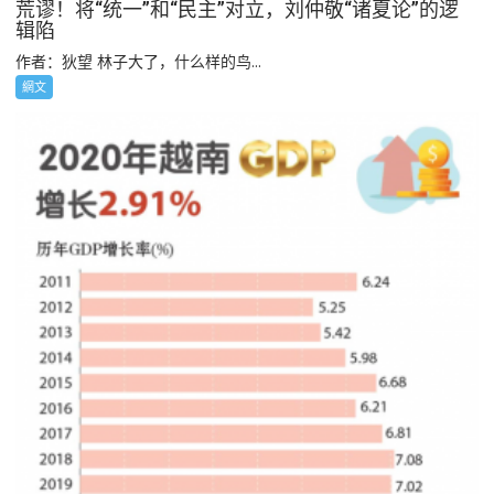
荒谬！将“统一”和“民主”对立，刘仲敬“诸夏论”的逻
辑陷
作者：狄望 林子大了，什么样的鸟...
網文