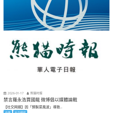
2026-01-17
熊猫时报
禁言羅永浩賈國龍 微博倡以媒體論戰
【社交网媒】因「預製菜風波」導致...
中華
社交網媒