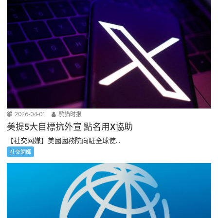
2026-04-01
熊猫时报
美提5大目標抗外宣 點名用X協助
【社交网媒】美國國務院向駐全球使...
社交網媒