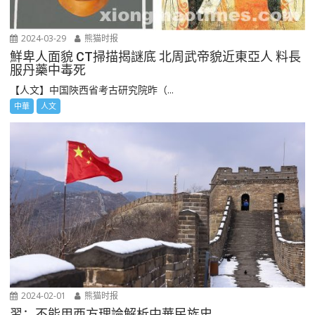
2024-03-29
熊猫时报
鮮卑人面貌 CT掃描揭謎底 北周武帝貌近東亞人 料長
服丹藥中毒死
【人文】中国陜西省考古研究院昨（...
中華
人文
2024-02-01
熊猫时报
習：不能用西方理論解析中華民族史