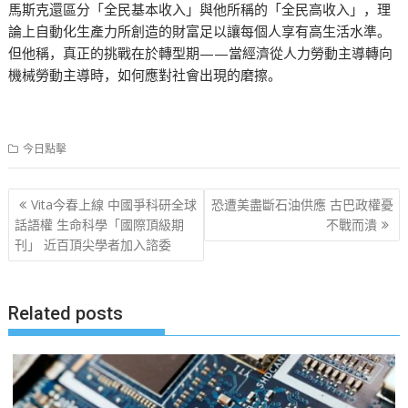
馬斯克還區分「全民基本收入」與他所稱的「全民高收入」，理
論上自動化生產力所創造的財富足以讓每個人享有高生活水準。
但他稱，真正的挑戰在於轉型期——當經濟從人力勞動主導轉向
機械勞動主導時，如何應對社會出現的磨擦。
今日點擊
文
Vita今春上線 中國爭科研全球
恐遭美盡斷石油供應 古巴政權憂
章
話語權 生命科學「國際頂級期
不戰而潰
刊」 近百頂尖學者加入諮委
导
航
Related posts