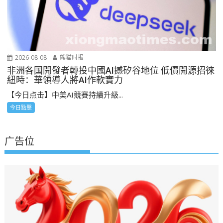
2026-08-08
熊猫时报
非洲各国開發者轉投中國AI撼矽谷地位 低價開源招徠
紐時：華領導人將AI作軟實力
【今日点击】中美AI競賽持續升級...
今日點擊
广告位