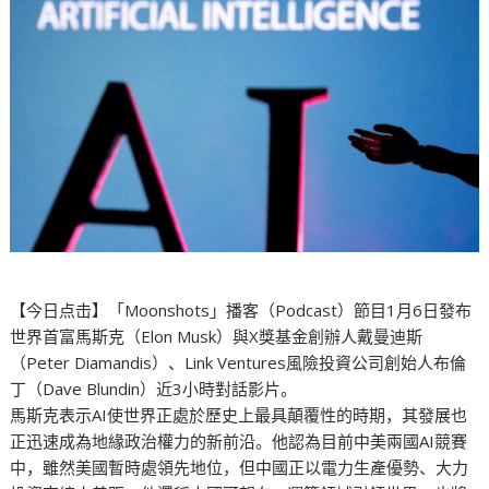
【今日点击】「Moonshots」播客（Podcast）節目1月6日發布
世界首富馬斯克（Elon Musk）與X獎基金創辦人戴曼迪斯
（Peter Diamandis）、Link Ventures風險投資公司創始人布倫
丁（Dave Blundin）近3小時對話影片。
馬斯克表示AI使世界正處於歷史上最具顛覆性的時期，其發展也
正迅速成為地緣政治權力的新前沿。他認為目前中美兩國AI競賽
中，雖然美國暫時處領先地位，但中國正以電力生產優勢、大力