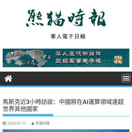
S
k
i
p
t
o
c
o
n
t
e
n
t
馬斯克近3小時訪談：中國將在AI運算領域遠超
世界其他國家
2026-01-11
熊猫时报