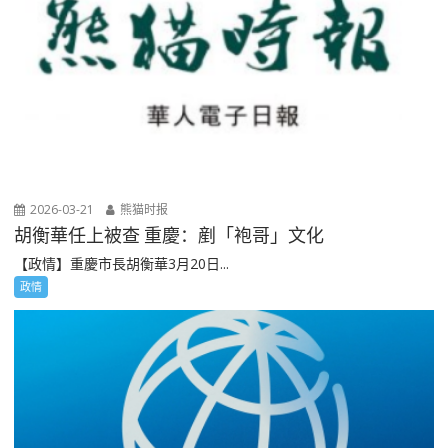
2026-03-21
熊猫时报
胡衡華任上被查 重慶：剷「袍哥」文化
【政情】重慶市長胡衡華3月20日...
政情