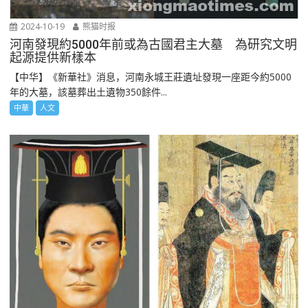
2024-10-19
熊猫时报
河南發現約5000年前或為古國君主大墓 為研究文明
起源提供新樣本
【中华】《新華社》消息，河南永城王莊遺址發現一座距今約5000
年的大墓，該墓葬出土遺物350餘件...
中華
人文