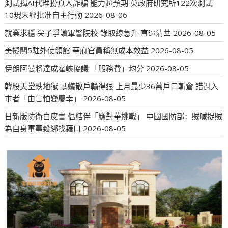
測試揭AI代理扮真人詐騙 能力超預期 英政府研究所122次測試
10現未經批准自主行動
2026-08-06
就業求穩 尖子爭讀軍警院校 錄取線急升 直逼清華
2026-08-05
美擬關5駐外使領館 華府官員稱無成本效益
2026-08-05
伊朗阿曼將達成霍峽協議 「服務費」均分
2026-08-05
韓股天堂跌地獄 螞蟻散戶輸得狠 上月最少36萬戶口斬倉 錯過入
市者「由害怕變慶幸」
2026-08-05
日新版防衛白皮書 倡結伴「應對華挑戰」 中國國防部：賊喊捉賊
為自身軍事鬆綁找藉口
2026-08-05