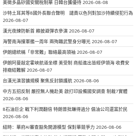
美徵多晶矽國安關稅制華 日韓台獲優待
2026-08-08
沙特土耳其等8國外長聯合聲明 譴責以色列對加沙持續侵犯行為
2026-08-07
漢光夜練防斬首 賴披避彈衣參演
2026-08-07
海警南海撞軍艦一周年 兩殉職武警身分曝光
2026-08-07
伊朗總統稱「非常難」聯絡最高領袖
2026-08-07
伊朗阿曼敲定霍峽航道坐標 美受制 商船進出皆經伊領海 收費安
排癥結難解
2026-08-07
台漢光演習擴規模 聚焦反封鎖護航
2026-08-06
中方五招反制 嚴控無人機赴美 啟打印設備國安調查 制裁7實體
2026-08-06
8石油巨企 戰下利潤翻倍 特朗普批賺得過分 倡油公司還富於民
2026-08-06
紐時：華府AI審查豁免開源模型 保對華競爭力
2026-08-06