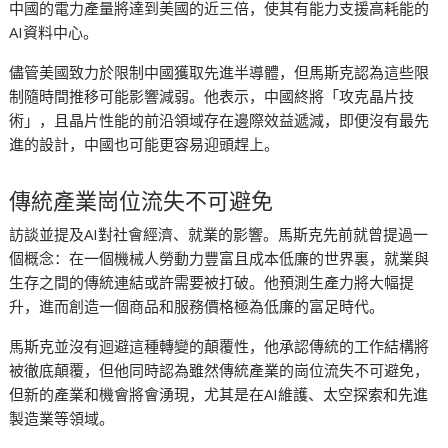
中國的電力產量將達到美國的近三倍，使其有能力支援高耗能的
AI資料中心。
儘管美國致力於限制中國獲取先進半導體，但馬斯克認為這些限
制隨時間推移可能影響減弱。他表示，中國終將「攻克晶片技
術」，且晶片性能的前沿領域存在邊際效益遞減，即便沒有最先
進的設計，中國也可能更容易迎頭趕上。
傳統產業崗位流失不可避免
訪談並提及AI對社會經濟、就業的影響。馬斯克先前就曾提過一
個概念：在一個機械人勞動力豐富且成本低廉的世界裏，就業與
生存之間的傳統連結或許需要被打破。他預測生產力將大幅提
升，進而創造一個商品和服務價格極為低廉的富足時代。
馬斯克並沒有迴避這種轉變的顛覆性，他承認傳統的工作結構將
被徹底顛覆，但他同時認為雖然傳統產業的崗位流失不可避免，
但新的產業和機會將會湧現，尤其是在AI維護、太空探索和先進
製造業等領域。