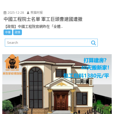
2025-12-28
熊猫时报
中國工程院士名單 軍工巨頭曹建國遭撤
【政情】中國工程院官網昨在「全體...
中華
政情