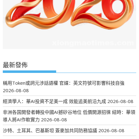
最新發佈
稱用Token或詞元涉話語權 官媒：英文符號可影響科技自強
2026-08-08
經濟學人：華AI投資不足美一成 效能追美前沿九成
2026-08-08
非洲各国開發者轉投中國AI撼矽谷地位 低價開源招徠 紐時：華領
導人將AI作軟實力
2026-08-08
沙特、土耳其、巴基斯坦 簽麥加共同防務協議
2026-08-08