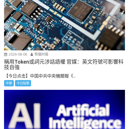
2026-08-08
熊猫时报
稱用Token或詞元涉話語權 官媒：英文符號可影響科
技自強
【今日点击】中国中共中央機關報《...
中華
今日點擊