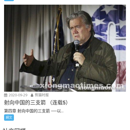
2020-09-29
熊猫时报
射向中国的三支箭 （连载5）
第四章 射向中国的三支箭 ──以...
網文