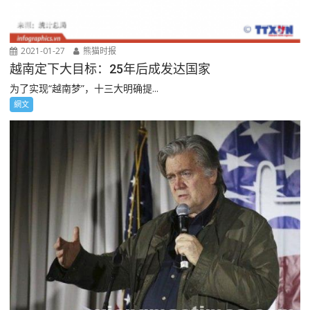
2021-01-27
熊猫时报
越南定下大目标：25年后成发达国家
为了实现“越南梦”，十三大明确提...
網文