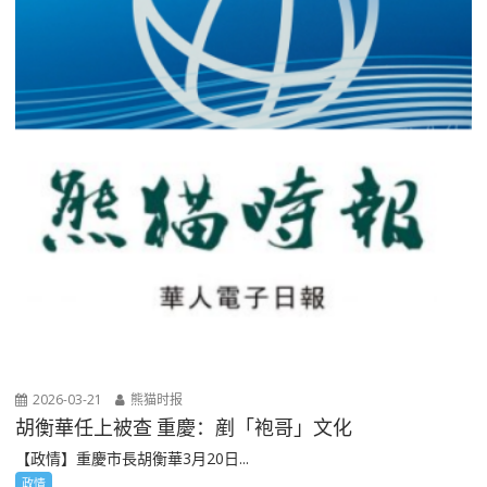
2026-03-21
熊猫时报
胡衡華任上被查 重慶：剷「袍哥」文化
【政情】重慶市長胡衡華3月20日...
政情