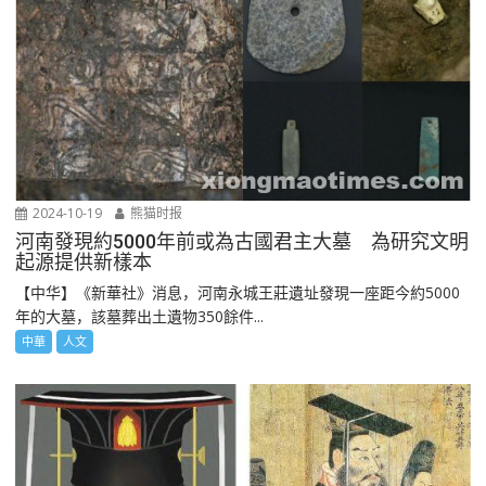
2024-10-19
熊猫时报
河南發現約5000年前或為古國君主大墓 為研究文明
起源提供新樣本
【中华】《新華社》消息，河南永城王莊遺址發現一座距今約5000
年的大墓，該墓葬出土遺物350餘件...
中華
人文