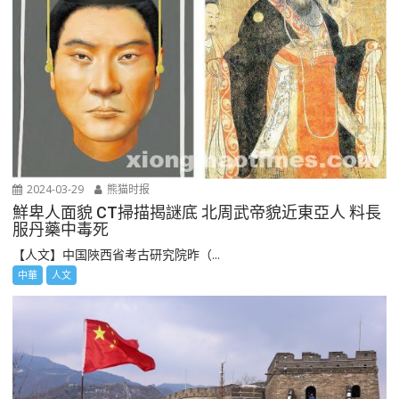
2024-03-29
熊猫时报
鮮卑人面貌 CT掃描揭謎底 北周武帝貌近東亞人 料長
服丹藥中毒死
【人文】中国陜西省考古研究院昨（...
中華
人文