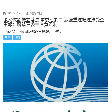
2026-01-25
熊猫时报
張又俠劉振立落馬 軍委七剩二 涉嚴重違紀違法受查
軍報：踐踏軍委主席負責制
【政情】中國國防部昨日通報，中央...
中華
政情