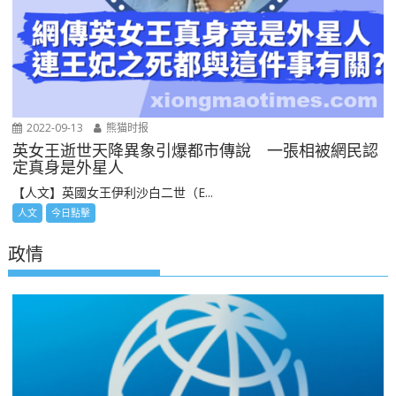
2022-09-13
熊猫时报
英女王逝世天降異象引爆都市傳說 一張相被網民認
定真身是外星人
【人文】英國女王伊利沙白二世（E...
人文
今日點擊
政情