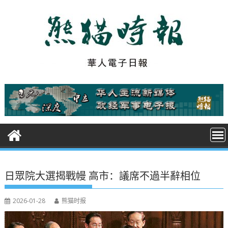
S
k
i
p
t
o
c
o
n
t
e
n
t
日眾院大選揭戰幔 高市：議席不過半辭相位
2026-01-28
熊猫时报