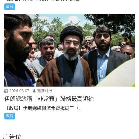
政局
2026-08-07
熊猫时报
伊朗總統稱「非常難」聯絡最高領袖
【政局】伊朗總統佩澤希齊揚周三（...
政局
广告位