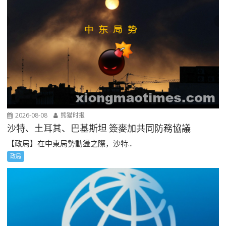
2026-08-08
熊猫时报
沙特、土耳其、巴基斯坦 簽麥加共同防務協議
【政局】在中東局勢動盪之際，沙特...
政局