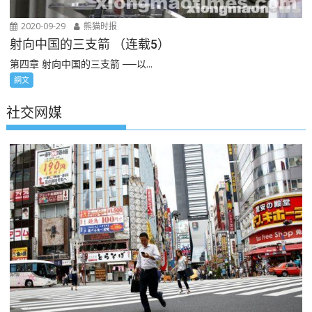
2020-09-29
熊猫时报
射向中国的三支箭 （连载5）
第四章 射向中国的三支箭 ──以...
網文
社交网媒