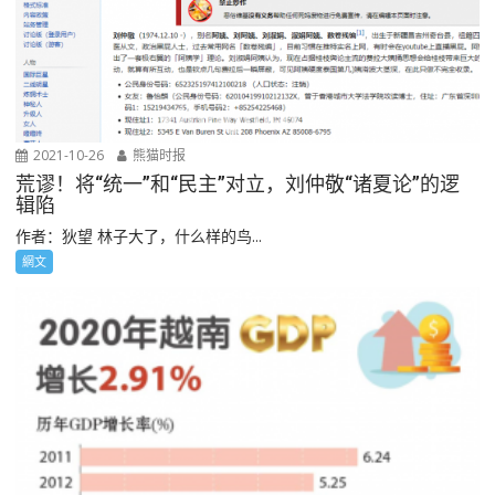
2021-10-26
熊猫时报
荒谬！将“统一”和“民主”对立，刘仲敬“诸夏论”的逻
辑陷
作者：狄望 林子大了，什么样的鸟...
網文