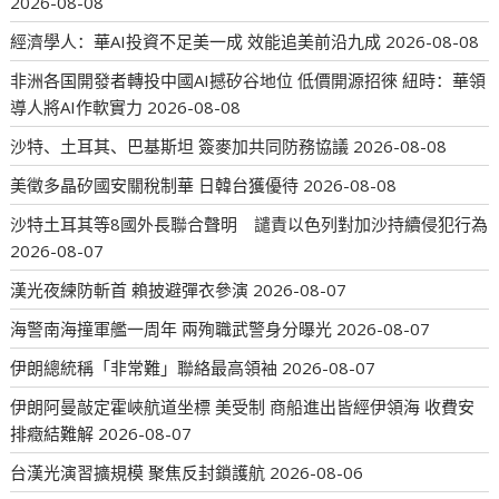
2026-08-08
經濟學人：華AI投資不足美一成 效能追美前沿九成
2026-08-08
非洲各国開發者轉投中國AI撼矽谷地位 低價開源招徠 紐時：華領
導人將AI作軟實力
2026-08-08
沙特、土耳其、巴基斯坦 簽麥加共同防務協議
2026-08-08
美徵多晶矽國安關稅制華 日韓台獲優待
2026-08-08
沙特土耳其等8國外長聯合聲明 譴責以色列對加沙持續侵犯行為
2026-08-07
漢光夜練防斬首 賴披避彈衣參演
2026-08-07
海警南海撞軍艦一周年 兩殉職武警身分曝光
2026-08-07
伊朗總統稱「非常難」聯絡最高領袖
2026-08-07
伊朗阿曼敲定霍峽航道坐標 美受制 商船進出皆經伊領海 收費安
排癥結難解
2026-08-07
台漢光演習擴規模 聚焦反封鎖護航
2026-08-06