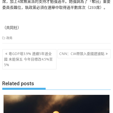
席，加上4席無黨派的支持才勉強過半。她強調為了「奪回」重要
委員長職位，執政黨必須在選舉中取得過半數席次（233席）。
（共同社）
政局
文
粵GDP增3.9% 連續5年遜全
CNN：CIA帶頭入委國建據點
章
國 未能保五 今年目標改4.5%至
5%
导
航
Related posts