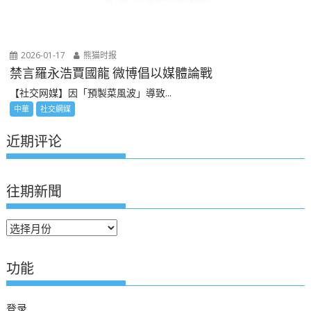
2026-01-17
熊猫时报
禁言羅永浩賈國龍 微博倡以媒體論戰
【社交网媒】因「預製菜風波」導致...
中華
社交網媒
近期评论
往期新聞
往
期
新
功能
聞
登录