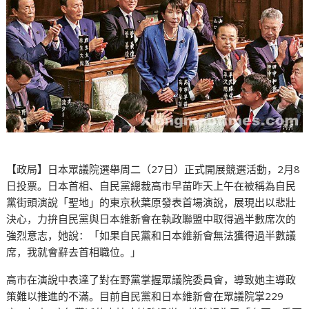
【政局】日本眾議院選舉周二（27日）正式開展競選活動，2月8
日投票。日本首相、自民黨總裁高市早苗昨天上午在被稱為自民
黨街頭演說「聖地」的東京秋葉原發表首場演說，展現出以悲壯
決心，力拚自民黨與日本維新會在執政聯盟中取得過半數席次的
強烈意志，她說：「如果自民黨和日本維新會無法獲得過半數議
席，我就會辭去首相職位。」
高市在演說中表達了對在野黨掌握眾議院委員會，導致她主導政
策難以推進的不滿。目前自民黨和日本維新會在眾議院掌229