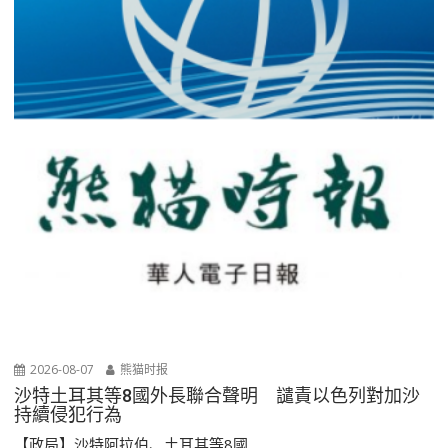
2026-08-07
熊猫时报
沙特土耳其等8國外長聯合聲明 譴責以色列對加沙
持續侵犯行為
【政局】沙特阿拉伯、土耳其等8國...