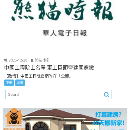
2025-12-28
熊猫时报
中國工程院士名單 軍工巨頭曹建國遭撤
【政情】中國工程院官網昨在「全體...
中華
政情