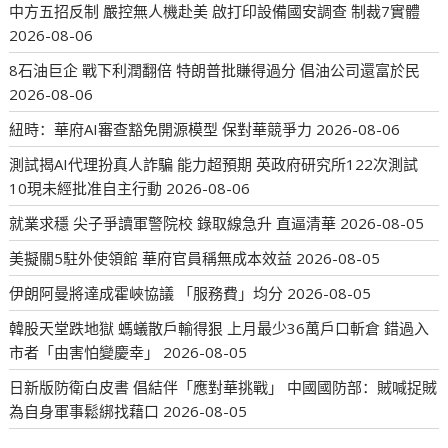
中方五招反制 嚴控無人機赴美 啟打印設備國安調查 制裁7實體
2026-08-06
8石油巨企 戰下利潤翻倍 特朗普批賺得過分 倡油公司還富於民
2026-08-06
紐時：華府AI審查豁免開源模型 保對華競爭力
2026-08-06
測試揭AI代理扮真人詐騙 能力超預期 英政府研究所122次測試
10現未經批准自主行動
2026-08-06
就業求穩 尖子爭讀軍警院校 錄取線急升 直逼清華
2026-08-05
美擬關5駐外使領館 華府官員稱無成本效益
2026-08-05
伊朗阿曼將達成霍峽協議 「服務費」均分
2026-08-05
韓股天堂跌地獄 螞蟻散戶輸得狠 上月最少36萬戶口斬倉 錯過入
市者「由害怕變慶幸」
2026-08-05
日新版防衛白皮書 倡結伴「應對華挑戰」 中國國防部：賊喊捉賊
為自身軍事鬆綁找藉口
2026-08-05