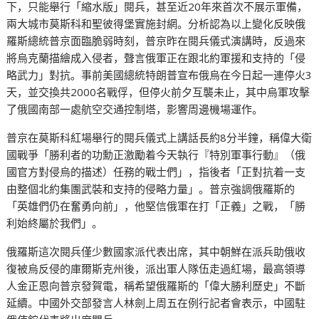
下，只能舉行「縮水版」閱兵，甚至近20年來首次不展示軍備，
兩大城市莫斯科和聖彼得堡實施封網。分析認為以上變化反映俄
羅斯總統普京面臨脆弱時刻，普京昨在閱兵儀式演講時，反過來
將烏克蘭描繪成入侵者，聲言俄軍正在跟北約軍援和支持的「侵
略武力」對抗。事前美國總統特朗普宣布俄烏在今日起一連停火3
天，並交換共2000名戰俘，但停火前夕互襲未止，其中烏軍攻擊
了俄國南部一處航空交通控制塔，影響周邊機場運作。
普京在莫斯科紅場舉行的閱兵儀式上講話長約8分半鐘，稱偉大衛
國戰爭「勝利者的功勳正激勵着今天執行『特別軍事行動』（俄
國官方對侵烏的描述）任務的戰士們」，指後者「正對抗着一支
由整個北約集團武裝和支持的侵略力量」。普京強調俄羅斯的
「英雄們仍在奮勇向前」，他堅信俄軍在打「正義」之戰，「勝
利始終屬於我們」。
俄羅斯這次閱兵僅少數國家派代表出席，其中朝鮮在派兵助俄收
復被烏反侵的庫爾斯克州後，派出軍人隊伍走過紅場，最高領導
人金正恩向普京發賀電，稱希望俄羅斯的「偉大勝利歷史」不斷
延續。中國外交部發言人林劍上周五在例行記者會表示，中國駐