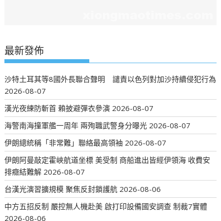
最新發佈
沙特土耳其等8國外長聯合聲明 譴責以色列對加沙持續侵犯行為
2026-08-07
漢光夜練防斬首 賴披避彈衣參演
2026-08-07
海警南海撞軍艦一周年 兩殉職武警身分曝光
2026-08-07
伊朗總統稱「非常難」聯絡最高領袖
2026-08-07
伊朗阿曼敲定霍峽航道坐標 美受制 商船進出皆經伊領海 收費安
排癥結難解
2026-08-07
台漢光演習擴規模 聚焦反封鎖護航
2026-08-06
中方五招反制 嚴控無人機赴美 啟打印設備國安調查 制裁7實體
2026-08-06