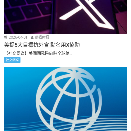
2026-04-01
熊猫时报
美提5大目標抗外宣 點名用X協助
【社交网媒】美國國務院向駐全球使...
社交網媒