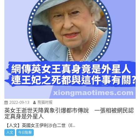
2022-09-13
熊猫时报
英女王逝世天降異象引爆都市傳說 一張相被網民認
定真身是外星人
【人文】英國女王伊利沙白二世（E...
人文
今日點擊