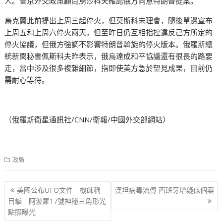
人。普京外交政策顧問烏沙科夫確認俄方同意特朗普提案。
烏克蘭此前提出上周三起停火，但莫斯科未理會，隨後單邊宣布
上周五和上周六停火兩天，但至昨日仍互相指控違反己方所定的
停火協議，但俄方強調不影響特朗普斡旋的停火版本。俄羅斯總
統新聞秘書佩斯科夫昨表示，俄烏達成和平協議還有很長的路要
走，當中涉及很多複雜細節，指即使美方急於望見成果，目前仍
需耐心等待。
（俄羅斯衛星通訊社/CNN/衛報/中國外交部網站）
政局
文
美國公布UFO文件 機師稱
漢坦病毒流傳 西班牙增疑似個案
章
目擊 阿波羅17號神秘三角形光
點照曝光
导