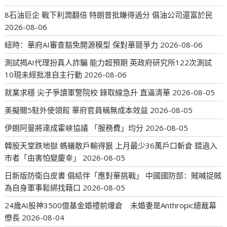
8石油巨企 戰下利潤翻倍 特朗普批賺得過分 倡油公司還富於民
2026-08-06
紐時：華府AI審查豁免開源模型 保對華競爭力
2026-08-06
測試揭AI代理扮真人詐騙 能力超預期 英政府研究所122次測試
10現未經批准自主行動
2026-08-06
就業求穩 尖子爭讀軍警院校 錄取線急升 直逼清華
2026-08-05
美擬關5駐外使領館 華府官員稱無成本效益
2026-08-05
伊朗阿曼將達成霍峽協議 「服務費」均分
2026-08-05
韓股天堂跌地獄 螞蟻散戶輸得狠 上月最少36萬戶口斬倉 錯過入
市者「由害怕變慶幸」
2026-08-05
日新版防衛白皮書 倡結伴「應對華挑戰」 中國國防部：賊喊捉賊
為自身軍事鬆綁找藉口
2026-08-05
24歲AI股神3500億基金婚禮前爆倉 未婚妻是Anthropic總裁幕
僚長
2026-08-04