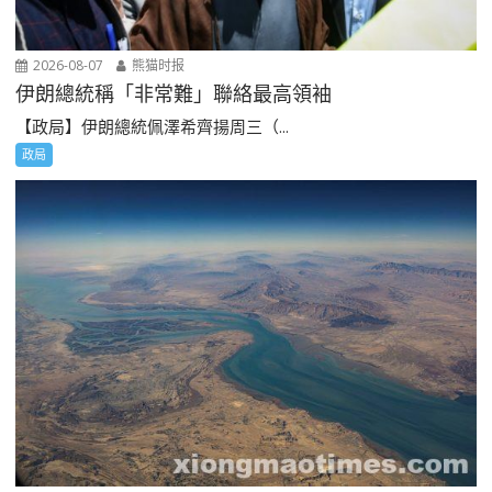
2026-08-07
熊猫时报
伊朗總統稱「非常難」聯絡最高領袖
【政局】伊朗總統佩澤希齊揚周三（...
政局