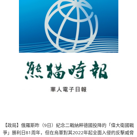
【政局】俄羅斯昨（9日）紀念二戰納粹德國投降的「偉大衛國戰
爭」勝利日81周年，但在烏軍對其2022年起全面入侵的反擊威脅