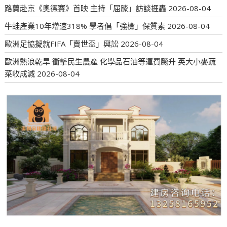
路蘭赴京《奧德賽》首映 主持「屈膝」訪談捱轟
2026-08-04
牛蛙產業10年增速318% 學者倡「強檢」保質素
2026-08-04
歐洲足協擬就FIFA「賣世盃」興訟
2026-08-04
歐洲熱浪乾旱 衝擊民生農產 化學品石油等運費飈升 英大小麥蔬
菜收成減
2026-08-04