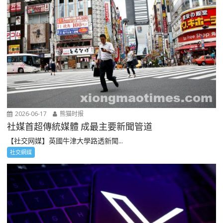
2026-06-17
熊猫时报
社媒首超傳統媒體 成最主要新聞管道
【社交网媒】英國牛津大學路透新聞...
社交網媒