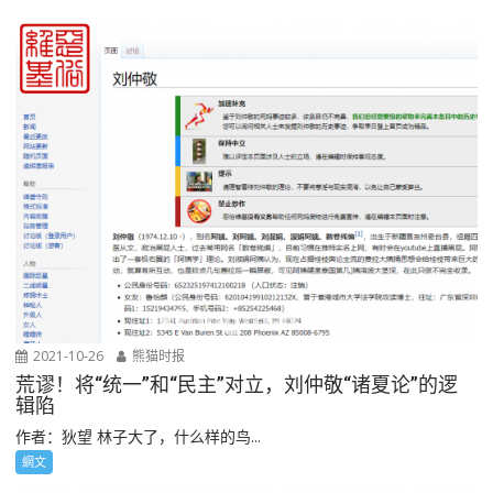
2021-10-26
熊猫时报
荒谬！将“统一”和“民主”对立，刘仲敬“诸夏论”的逻
辑陷
作者：狄望 林子大了，什么样的鸟...
網文