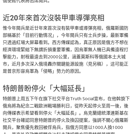
俄使館代表將出席閱兵。
近20年來首次沒裝甲車導彈亮相
惟今年閱兵是近廿年來首次沒有裝甲車或導彈亮相，俄羅斯國防
部稱基於「目前行動情况」，今年閱兵只有士兵步操，最新軍備
只透過紅場大屏幕看到。西方傳媒認為，真正原因是俄方不想在
經濟環境緊絀下無謂折損重要軍備，因烏軍無人機已具備遠程打
擊能力，射程最遠去到2000公里，涵蓋莫斯科等俄國本土大城
市，近月多次深入俄境轟炸關鍵能源設施（見另稿），這可能正
是普京形容烏軍為「侵略」勢力的原因。
特朗普盼停火「大幅延長」
特朗普上周五下午在旗下社交平台Truth Social宣布，在他斡旋下
俄烏將為紀念二戰歐洲戰場勝利日，從昨天起停火至周一後，後
向傳媒表示希望看到停火「大幅延長」。烏克蘭總統澤連斯基在
社交平台確認同意特朗普的停火及換囚提案，強調不關心俄羅斯
閱兵，聚焦優先救回被俘烏兵，指俄方同意以1000人換1000