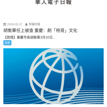
2026-03-21
熊猫时报
胡衡華任上被查 重慶：剷「袍哥」文化
【政情】重慶市長胡衡華3月20日...
政情