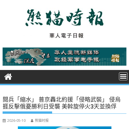
S
k
i
p
t
o
c
o
n
t
e
n
t
閱兵「縮水」 普京轟北約援「侵略武裝」 侵烏
捱反擊俄憂勝利日受襲 美斡旋停火3天並換俘
2026-05-10
熊猫时报