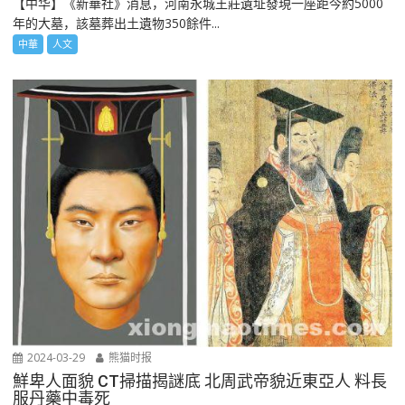
【中华】《新華社》消息，河南永城王莊遺址發現一座距今約5000
年的大墓，該墓葬出土遺物350餘件...
中華
人文
2024-03-29
熊猫时报
鮮卑人面貌 CT掃描揭謎底 北周武帝貌近東亞人 料長
服丹藥中毒死