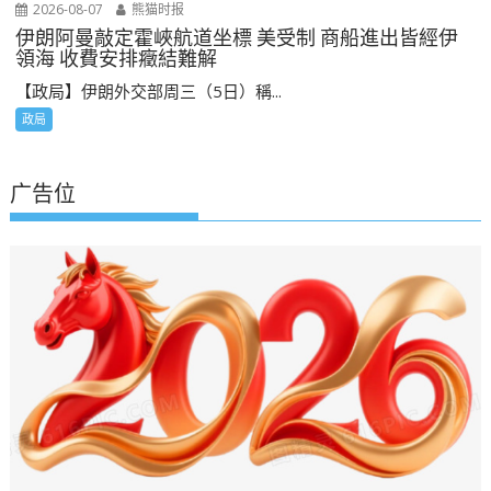
2026-08-07
熊猫时报
伊朗阿曼敲定霍峽航道坐標 美受制 商船進出皆經伊
領海 收費安排癥結難解
【政局】伊朗外交部周三（5日）稱...
政局
广告位