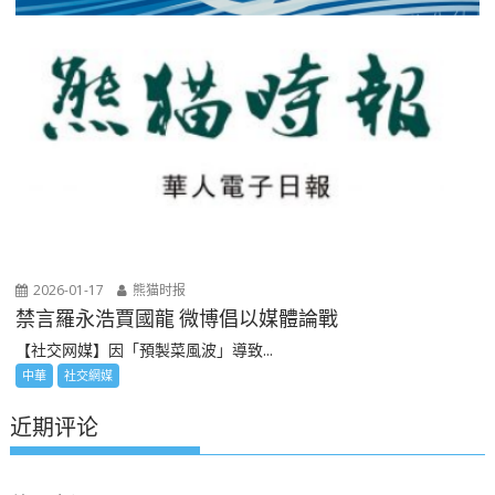
2026-01-17
熊猫时报
禁言羅永浩賈國龍 微博倡以媒體論戰
【社交网媒】因「預製菜風波」導致...
中華
社交網媒
近期评论