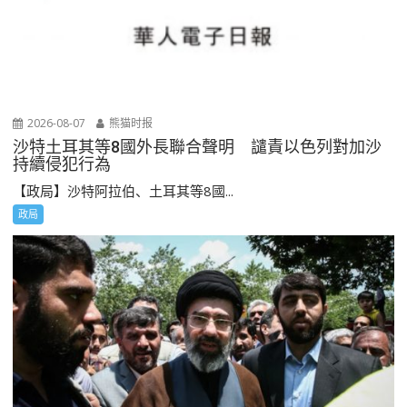
2026-08-07
熊猫时报
沙特土耳其等8國外長聯合聲明 譴責以色列對加沙
持續侵犯行為
【政局】沙特阿拉伯、土耳其等8國...
政局