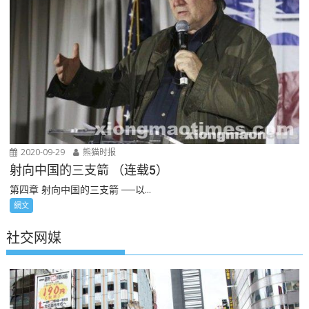
2020-09-29
熊猫时报
射向中国的三支箭 （连载5）
第四章 射向中国的三支箭 ──以...
網文
社交网媒