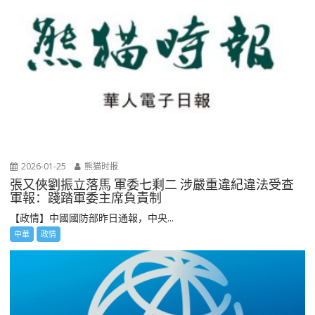
2026-01-25
熊猫时报
張又俠劉振立落馬 軍委七剩二 涉嚴重違紀違法受查
軍報：踐踏軍委主席負責制
【政情】中國國防部昨日通報，中央...
中華
政情