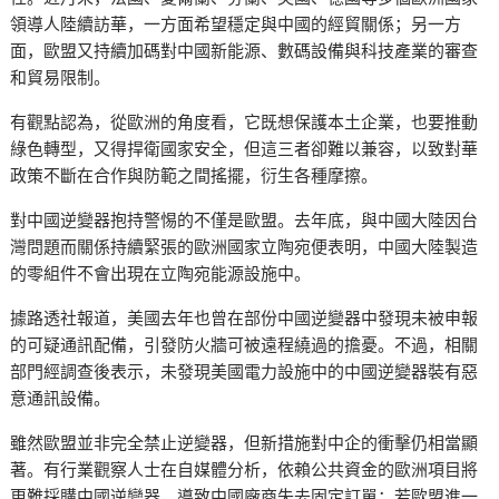
領導人陸續訪華，一方面希望穩定與中國的經貿關係；另一方
面，歐盟又持續加碼對中國新能源、數碼設備與科技產業的審查
和貿易限制。
有觀點認為，從歐洲的角度看，它既想保護本土企業，也要推動
綠色轉型，又得捍衛國家安全，但這三者卻難以兼容，以致對華
政策不斷在合作與防範之間搖擺，衍生各種摩擦。
對中國逆變器抱持警惕的不僅是歐盟。去年底，與中國大陸因台
灣問題而關係持續緊張的歐洲國家立陶宛便表明，中國大陸製造
的零組件不會出現在立陶宛能源設施中。
據路透社報道，美國去年也曾在部份中國逆變器中發現未被申報
的可疑通訊配備，引發防火牆可被遠程繞過的擔憂。不過，相關
部門經調查後表示，未發現美國電力設施中的中國逆變器裝有惡
意通訊設備。
雖然歐盟並非完全禁止逆變器，但新措施對中企的衝擊仍相當顯
著。有行業觀察人士在自媒體分析，依賴公共資金的歐洲項目將
更難採購中國逆變器，導致中國廠商失去固定訂單；若歐盟進一