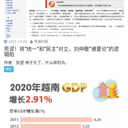
2021-10-26
熊猫时报
荒谬！将“统一”和“民主”对立，刘仲敬“诸夏论”的逻
辑陷
作者：狄望 林子大了，什么样的鸟...
網文