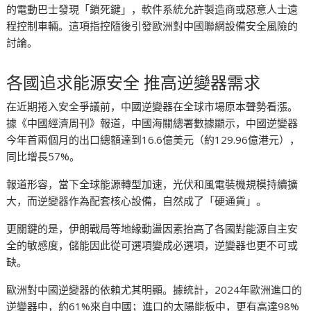
的電動巴士發現「鎖死鍵」，軟件系統允許製造商或惡意人士遠
程控制車輛。這項指控隨後引發歐洲對中國聯網設備安全風險的
討論。
各國追求能源安全 推高逆變器需求
在近期捲入安全爭議前，中國逆變器在全球市場原本聲勢看漲。
據《中國經濟周刊》報道，中國海關總署數據顯示，中國逆變器
今年首兩個月的出口總額達到16.6億美元（約129.96億港元），
同比增長57%。
報道形容，當下全球能源轉型加速，光伏和風電裝機規模持續擴
大，而逆變器作為配套核心設備，自然成了「硬通貨」。
更關鍵的是，伊朗戰局等地緣動盪因素抬高了各國對能源自主安
全的敏感度，儲能因此從可選項變成必選項，逆變器也更不可或
缺。
歐洲對中國逆變器的依賴尤其明顯。據統計，2024年歐洲進口的
逆變器中，約61%來自中國；進口的太陽能板中，更有高達98%