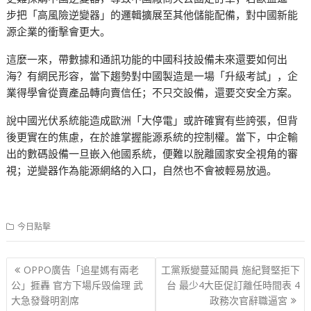
步把「高風險逆變器」的邏輯擴展至其他儲能配備，對中國新能
源企業的衝擊會更大。
這麼一來，帶數據和通訊功能的中國科技設備未來還要如何出
海？有網民形容，當下趨勢對中國製造是一場「升級考試」，企
業得學會從賣產品轉向賣信任；不只交設備，還要交安全方案。
說中國光伏系統能造成歐洲「大停電」或許確實有些誇張，但背
後更實在的焦慮，在於誰掌握能源系統的控制權。當下，中企輸
出的數碼設備一旦嵌入他國系統，便難以脫離國家安全視角的審
視；逆變器作為能源網絡的入口，自然也不會被輕易放過。
今日點擊
文
OPPO廣告「追星媽有兩老
工黨叛變蔓延閣員 施紀賢堅拒下
章
公」捱轟 官方下場斥毁倫理 武
台 最少4大臣促訂離任時間表 4
大急發聲明割席
政務次官辭職逼宮
导