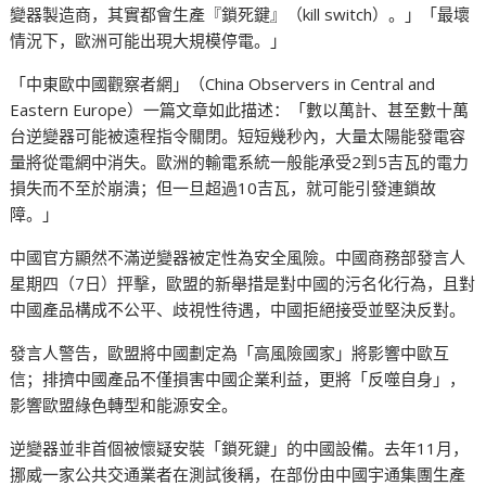
變器製造商，其實都會生產『鎖死鍵』（kill switch）。」「最壞
情況下，歐洲可能出現大規模停電。」
「中東歐中國觀察者網」（China Observers in Central and
Eastern Europe）一篇文章如此描述：「數以萬計、甚至數十萬
台逆變器可能被遠程指令關閉。短短幾秒內，大量太陽能發電容
量將從電網中消失。歐洲的輸電系統一般能承受2到5吉瓦的電力
損失而不至於崩潰；但一旦超過10吉瓦，就可能引發連鎖故
障。」
中國官方顯然不滿逆變器被定性為安全風險。中國商務部發言人
星期四（7日）抨擊，歐盟的新舉措是對中國的污名化行為，且對
中國產品構成不公平、歧視性待遇，中國拒絕接受並堅決反對。
發言人警告，歐盟將中國劃定為「高風險國家」將影響中歐互
信；排擠中國產品不僅損害中國企業利益，更將「反噬自身」，
影響歐盟綠色轉型和能源安全。
逆變器並非首個被懷疑安裝「鎖死鍵」的中國設備。去年11月，
挪威一家公共交通業者在測試後稱，在部份由中國宇通集團生產