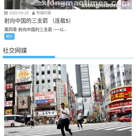
2020-09-29
熊猫时报
射向中国的三支箭 （连载5）
第四章 射向中国的三支箭 ──以...
網文
社交网媒