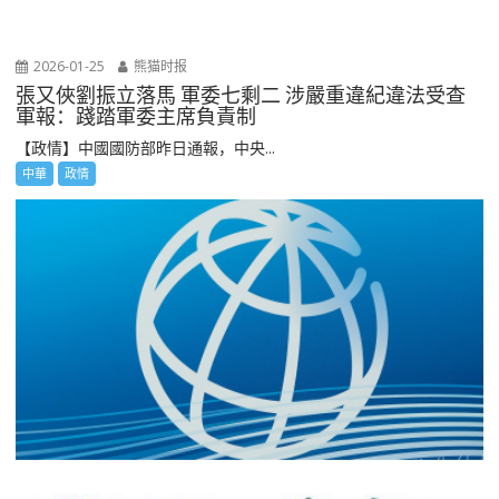
2026-01-25
熊猫时报
張又俠劉振立落馬 軍委七剩二 涉嚴重違紀違法受查
軍報：踐踏軍委主席負責制
【政情】中國國防部昨日通報，中央...
中華
政情