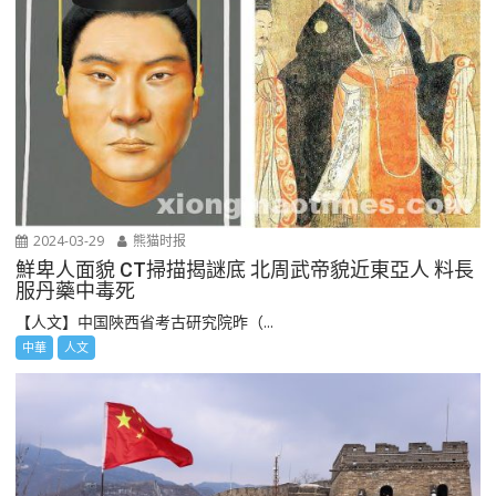
2024-03-29
熊猫时报
鮮卑人面貌 CT掃描揭謎底 北周武帝貌近東亞人 料長
服丹藥中毒死
【人文】中国陜西省考古研究院昨（...
中華
人文