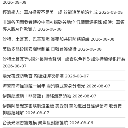
2026-08-08
經濟學人：華AI投資不足美一成 效能追美前沿九成
2026-08-08
非洲各国開發者轉投中國AI撼矽谷地位 低價開源招徠 紐時：華領
導人將AI作軟實力
2026-08-08
沙特、土耳其、巴基斯坦 簽麥加共同防務協議
2026-08-08
美徵多晶矽國安關稅制華 日韓台獲優待
2026-08-08
沙特土耳其等8國外長聯合聲明 譴責以色列對加沙持續侵犯行為
2026-08-07
漢光夜練防斬首 賴披避彈衣參演
2026-08-07
海警南海撞軍艦一周年 兩殉職武警身分曝光
2026-08-07
伊朗總統稱「非常難」聯絡最高領袖
2026-08-07
伊朗阿曼敲定霍峽航道坐標 美受制 商船進出皆經伊領海 收費安
排癥結難解
2026-08-07
台漢光演習擴規模 聚焦反封鎖護航
2026-08-06