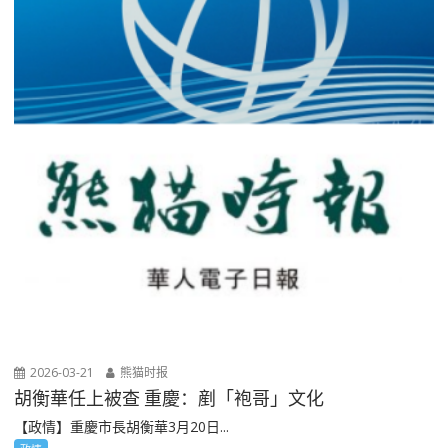
2026-03-21
熊猫时报
胡衡華任上被查 重慶：剷「袍哥」文化
【政情】重慶市長胡衡華3月20日...