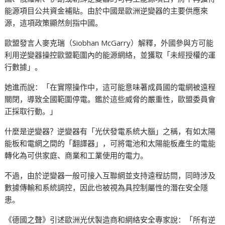
能源項目公共資金補貼。由於中國是歐洲逆變器的主要供應來
源，這項政策顯然劍指中國。
歐盟發言人麥克瑞（Siobhan McGarry）解釋，外國參與方可能
利用逆變器操控歐盟範圍內的能源網絡，並獲取「未經授權的運
行數據」。
她進而說：「在實際操作中，這可能意味著成員國的電網被遠程
關閉，導致全國範圍停電。鑑於這些威脅的嚴重性，歐盟委員會
正採取行動。」
什麼是逆變器？逆變器有「光伏發電系統大腦」之稱，有如太陽
能板和電網之間的「翻譯器」，可將電池和太陽能板產生的電能
轉化為可供家庭、商業和工業使用的電力。
不過，由於逆變器一般可接入互聯網並支持遠程訪問，同時涉及
數據傳輸和系統調控，因此也被視為具控制屬性的潛在安全隱
患。
《德國之聲》引述歐洲光伏製造商和網絡安全專家說：「所有逆