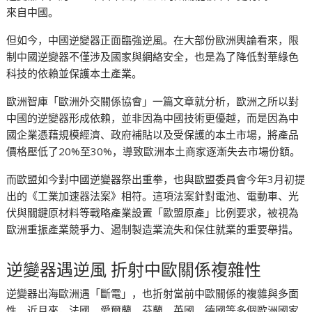
來自中國。
但如今，中國逆變器正面臨強逆風。在大部份歐洲輿論看來，限
制中國逆變器不僅涉及國家與網絡安全，也是為了降低對華綠色
科技的依賴並保護本土產業。
歐洲智庫「歐洲外交關係協會」一篇文章就分析，歐洲之所以對
中國的逆變器形成依賴，並非因為中國技術更優越，而是因為中
國企業憑藉規模經濟、政府補貼以及受保護的本土市場，將產品
價格壓低了20%至30%，導致歐洲本土商家逐漸失去市場份額。
而歐盟如今對中國逆變器祭出重拳，也與歐盟委員會今年3月初提
出的《工業加速器法案》相符。這項法案針對電池、電動車、光
伏與關鍵原材料等戰略產業設置「歐盟原產」比例要求，被視為
歐洲重振產業競爭力、遏制製造業流失和保住就業的重要舉措。
逆變器遇逆風 折射中歐關係複雜性
逆變器出海歐洲遇「斷電」，也折射當前中歐關係的複雜與多面
性。近月來，法國、愛爾蘭、芬蘭、英國、德國等多個歐洲國家