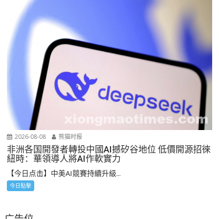
2026-08-08
熊猫时报
非洲各国開發者轉投中國AI撼矽谷地位 低價開源招徠
紐時：華領導人將AI作軟實力
【今日点击】中美AI競賽持續升級...
今日點擊
广告位