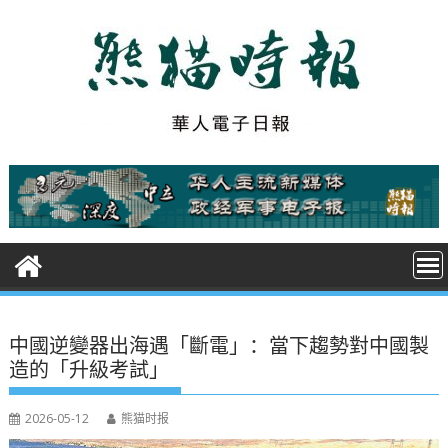
S
k
i
p
t
o
c
o
n
t
e
n
t
中國逆變器出海遇「斷電」：當下趨勢對中國製
造的「升級考試」
2026-05-12
熊猫时报