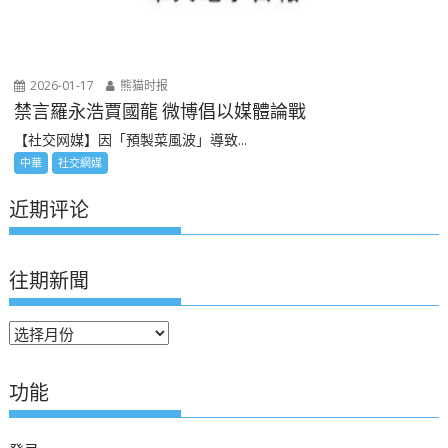
2026-01-17
熊猫时报
禁言羅永浩賈國龍 微博倡以媒體論戰
【社交网媒】因「預製菜風波」導致...
中華
社交網媒
近期评论
往期新聞
往
期
新
功能
聞