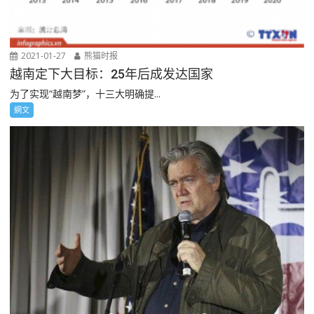
2021-01-27
熊猫时报
越南定下大目标：25年后成发达国家
为了实现“越南梦”，十三大明确提...
網文