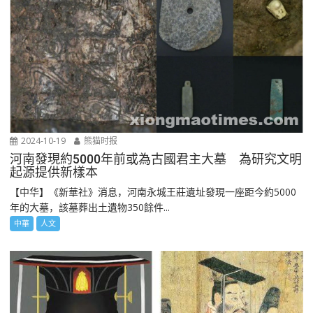
2024-10-19
熊猫时报
河南發現約5000年前或為古國君主大墓 為研究文明
起源提供新樣本
【中华】《新華社》消息，河南永城王莊遺址發現一座距今約5000
年的大墓，該墓葬出土遺物350餘件...
中華
人文