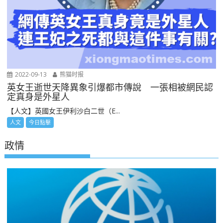
2022-09-13
熊猫时报
英女王逝世天降異象引爆都市傳說 一張相被網民認
定真身是外星人
【人文】英國女王伊利沙白二世（E...
人文
今日點擊
政情