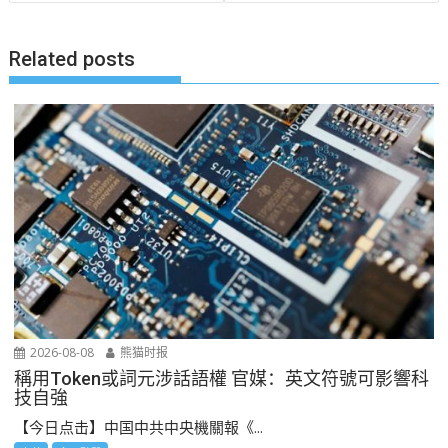
航
Related posts
2026-08-08
熊猫时报
稱用Token或詞元涉話語權 官媒：英文符號可影響科
技自強
【今日点击】中国中共中央機關報《...