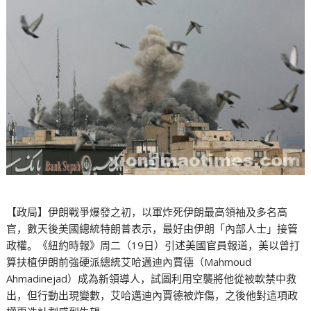
【政局】伊朗戰爭爆發之初，以軍炸死伊朗最高領袖及多名高
官，數天後美國總統特朗普表示，最好由伊朗「內部人士」接管
政權。《紐約時報》周二（19日）引述美國官員報道，美以曾打
算扶植伊朗前強硬派總統艾哈邁迪內賈德（Mahmoud
Ahmadinejad）成為新領導人，試圖利用空襲將他從被軟禁中救
出，但行動出現變數，艾哈邁迪內賈德被炸傷，之後他對這項政