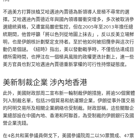
不過美方打算扶植艾哈邁迪內賈德為新領導人是極不尋常的選
擇。艾哈邁迪內賈德近年與國內領導層衝突增多，多次被取消參
選總統資格，又遭當局嚴密監控，但在2005年至2013年擔任總
統期間，他曾呼籲「將以色列從地圖上抹去」，反以反美立場鮮
明，也是伊朗核計劃堅定支持者。至於他如何被招攬參與這次行
動仍是個謎。《紐時》指出，美以發動戰爭時，不僅低估達成目
標所需時間，也押注在一個極具風險的政權更迭計劃上，連一些
美方官員也對艾哈邁迪內賈德重新掌權的可行性持懷疑態度。
美新制裁企業 涉內地香港
此外，美國財政部周二宣布新一輪制裁伊朗措施，將逾50個實體
列入制裁名單，包括29個貿易和航運類企業，伊朗從事外匯交易
的阿明交易所及相關企業網絡也受制裁。財政部稱，這些關聯企
業總部設在中國內地、香港和阿聯酋，為受制裁的伊朗銀行及國
營企業洗錢。
在4名共和黨參議員倒戈下，美國參議院周二以50票贊成、47票