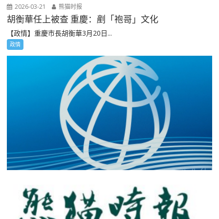
2026-03-21
熊猫时报
胡衡華任上被查 重慶：剷「袍哥」文化
【政情】重慶市長胡衡華3月20日...
政情