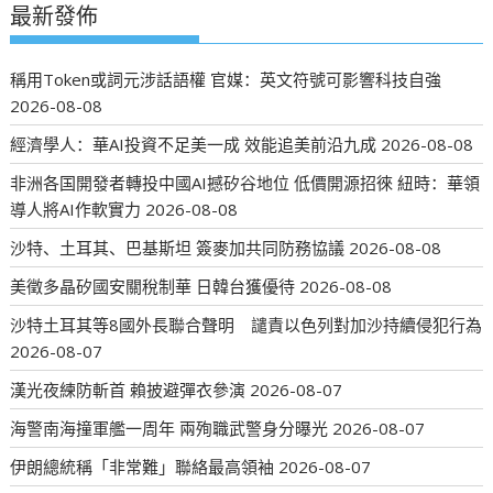
最新發佈
稱用Token或詞元涉話語權 官媒：英文符號可影響科技自強
2026-08-08
經濟學人：華AI投資不足美一成 效能追美前沿九成
2026-08-08
非洲各国開發者轉投中國AI撼矽谷地位 低價開源招徠 紐時：華領
導人將AI作軟實力
2026-08-08
沙特、土耳其、巴基斯坦 簽麥加共同防務協議
2026-08-08
美徵多晶矽國安關稅制華 日韓台獲優待
2026-08-08
沙特土耳其等8國外長聯合聲明 譴責以色列對加沙持續侵犯行為
2026-08-07
漢光夜練防斬首 賴披避彈衣參演
2026-08-07
海警南海撞軍艦一周年 兩殉職武警身分曝光
2026-08-07
伊朗總統稱「非常難」聯絡最高領袖
2026-08-07