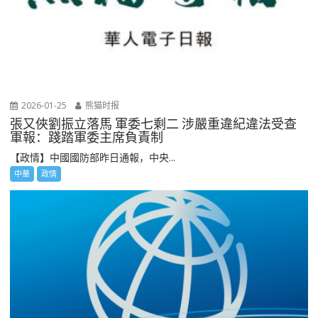
2026-01-25
熊猫时报
張又俠劉振立落馬 軍委七剩二 涉嚴重違紀違法受查
軍報：踐踏軍委主席負責制
【政情】中國國防部昨日通報，中央...
中華
政情