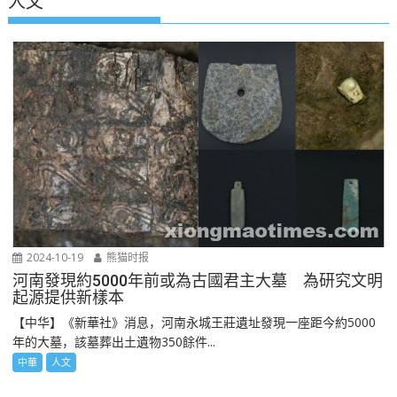
人文
2024-10-19
熊猫时报
河南發現約5000年前或為古國君主大墓 為研究文明
起源提供新樣本
【中华】《新華社》消息，河南永城王莊遺址發現一座距今約5000
年的大墓，該墓葬出土遺物350餘件...
中華
人文