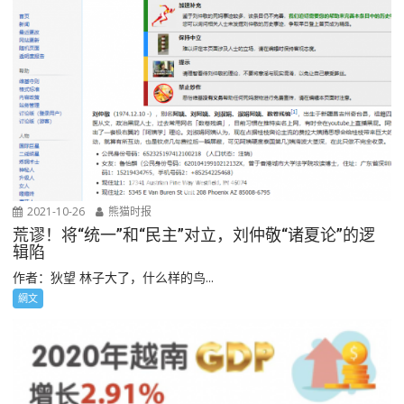
2021-10-26
熊猫时报
荒谬！将“统一”和“民主”对立，刘仲敬“诸夏论”的逻
辑陷
作者：狄望 林子大了，什么样的鸟...
網文