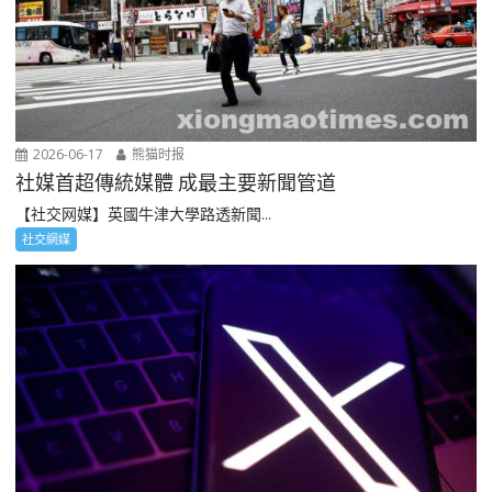
2026-06-17
熊猫时报
社媒首超傳統媒體 成最主要新聞管道
【社交网媒】英國牛津大學路透新聞...
社交網媒