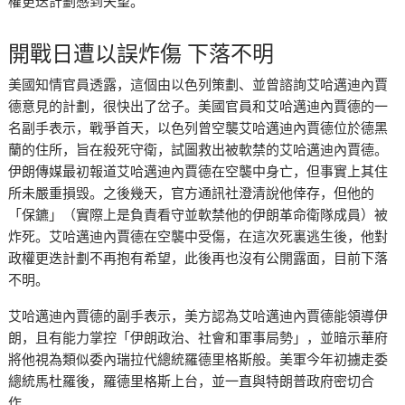
權更迭計劃感到失望。
開戰日遭以誤炸傷 下落不明
美國知情官員透露，這個由以色列策劃、並曾諮詢艾哈邁迪內賈
德意見的計劃，很快出了岔子。美國官員和艾哈邁迪內賈德的一
名副手表示，戰爭首天，以色列曾空襲艾哈邁迪內賈德位於德黑
蘭的住所，旨在殺死守衛，試圖救出被軟禁的艾哈邁迪內賈德。
伊朗傳媒最初報道艾哈邁迪內賈德在空襲中身亡，但事實上其住
所未嚴重損毁。之後幾天，官方通訊社澄清說他倖存，但他的
「保鑣」（實際上是負責看守並軟禁他的伊朗革命衛隊成員）被
炸死。艾哈邁迪內賈德在空襲中受傷，在這次死裏逃生後，他對
政權更迭計劃不再抱有希望，此後再也沒有公開露面，目前下落
不明。
艾哈邁迪內賈德的副手表示，美方認為艾哈邁迪內賈德能領導伊
朗，且有能力掌控「伊朗政治、社會和軍事局勢」，並暗示華府
將他視為類似委內瑞拉代總統羅德里格斯般。美軍今年初擄走委
總統馬杜羅後，羅德里格斯上台，並一直與特朗普政府密切合
作。