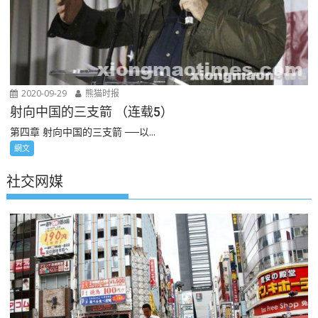
2020-09-29
熊猫时报
射向中国的三支箭 （连载5）
第四章 射向中国的三支箭 ──以...
網文
社交网媒