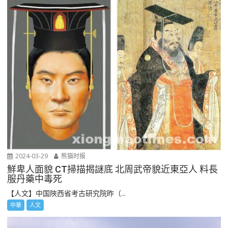
2024-03-29
熊猫时报
鮮卑人面貌 CT掃描揭謎底 北周武帝貌近東亞人 料長
服丹藥中毒死
【人文】中国陜西省考古研究院昨（...
中華
人文