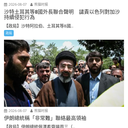
2026-08-07
熊猫时报
沙特土耳其等8國外長聯合聲明 譴責以色列對加沙
持續侵犯行為
【政局】沙特阿拉伯、土耳其等8國...
政局
2026-08-07
熊猫时报
伊朗總統稱「非常難」聯絡最高領袖
【政局】伊朗總統佩澤希齊揚周三（...