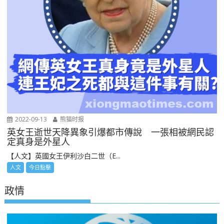
2022-09-13
熊猫时报
英女王逝世天降異象引爆都市傳說 一張相被網民認
定真身是外星人
【人文】英國女王伊利沙白二世（E...
人文
今日點擊
政情