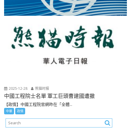
2025-12-28
熊猫时报
中國工程院士名單 軍工巨頭曹建國遭撤
【政情】中國工程院官網昨在「全體...
中華
政情