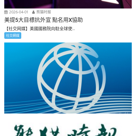
2026-04-01
熊猫时报
美提5大目標抗外宣 點名用X協助
【社交网媒】美國國務院向駐全球使...
社交網媒