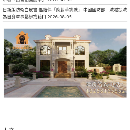
日新版防衛白皮書 倡結伴「應對華挑戰」 中國國防部：賊喊捉賊
為自身軍事鬆綁找藉口
2026-08-05