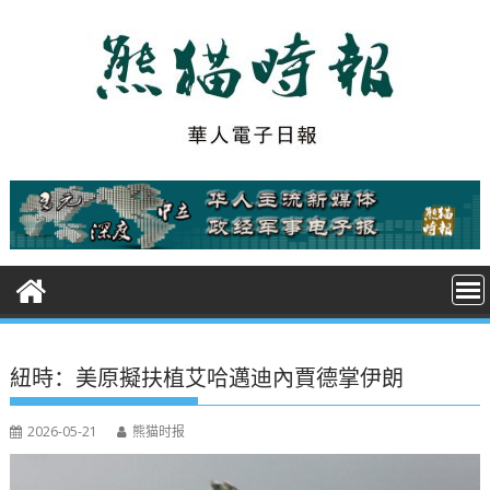
S
k
i
p
t
o
c
o
n
t
e
n
t
紐時：美原擬扶植艾哈邁迪內賈德掌伊朗
2026-05-21
熊猫时报