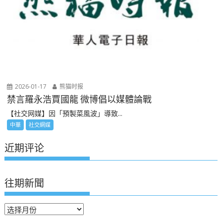
2026-01-17
熊猫时报
禁言羅永浩賈國龍 微博倡以媒體論戰
【社交网媒】因「預製菜風波」導致...
中華
社交網媒
近期评论
往期新聞
往
期