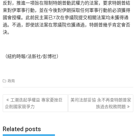
反對，推進一項旨在限制特朗普動武權力的法案，要求特朗普結
束對伊軍事行動，並在今後對伊朗採取任何軍事行動前必須獲得
國會授權。此前民主黨已7次在參議院提交相關法案均未獲得通
過。不過，即使該法案在眾議院也獲通過，特朗普幾乎肯定會否
決。
（紐約時報/法新社/彭博社）
政局
文
工潮迭起爭權益 專家憂挫巨
美司法部妥協 永不再查特朗普家
章
企削國家競爭力
族過去稅務問題
导
航
Related posts