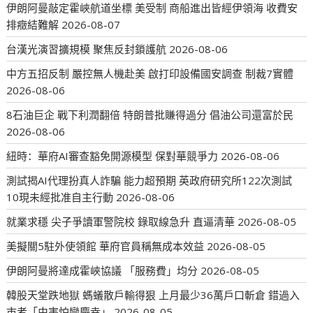
伊朗阿曼敲定霍峽航道坐標 美受制 商船進出皆經伊領海 收費安
排癥結難解
2026-08-07
台漢光演習擴規模 聚焦反封鎖護航
2026-08-06
中方五招反制 嚴控無人機赴美 啟打印設備國安調查 制裁7實體
2026-08-06
8石油巨企 戰下利潤翻倍 特朗普批賺得過分 倡油公司還富於民
2026-08-06
紐時：華府AI審查豁免開源模型 保對華競爭力
2026-08-06
測試揭AI代理扮真人詐騙 能力超預期 英政府研究所122次測試
10現未經批准自主行動
2026-08-06
就業求穩 尖子爭讀軍警院校 錄取線急升 直逼清華
2026-08-05
美擬關5駐外使領館 華府官員稱無成本效益
2026-08-05
伊朗阿曼將達成霍峽協議 「服務費」均分
2026-08-05
韓股天堂跌地獄 螞蟻散戶輸得狠 上月最少36萬戶口斬倉 錯過入
市者「由害怕變慶幸」
2026-08-05