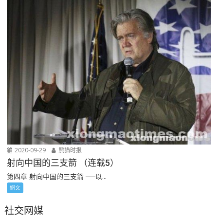
2020-09-29
熊猫时报
射向中国的三支箭 （连载5）
第四章 射向中国的三支箭 ──以...
網文
社交网媒