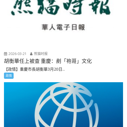
2026-03-21
熊猫时报
胡衡華任上被查 重慶：剷「袍哥」文化
【政情】重慶市長胡衡華3月20日...
政情