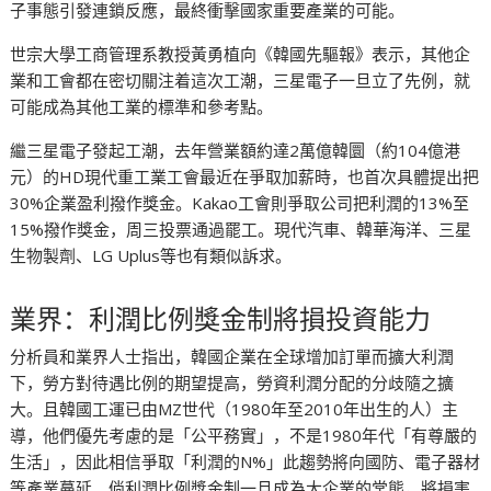
子事態引發連鎖反應，最終衝擊國家重要產業的可能。
世宗大學工商管理系教授黃勇植向《韓國先驅報》表示，其他企
業和工會都在密切關注着這次工潮，三星電子一旦立了先例，就
可能成為其他工業的標準和參考點。
繼三星電子發起工潮，去年營業額約達2萬億韓圜（約104億港
元）的HD現代重工業工會最近在爭取加薪時，也首次具體提出把
30%企業盈利撥作獎金。Kakao工會則爭取公司把利潤的13%至
15%撥作獎金，周三投票通過罷工。現代汽車、韓華海洋、三星
生物製劑、LG Uplus等也有類似訴求。
業界：利潤比例獎金制將損投資能力
分析員和業界人士指出，韓國企業在全球增加訂單而擴大利潤
下，勞方對待遇比例的期望提高，勞資利潤分配的分歧隨之擴
大。且韓國工運已由MZ世代（1980年至2010年出生的人）主
導，他們優先考慮的是「公平務實」，不是1980年代「有尊嚴的
生活」，因此相信爭取「利潤的N%」此趨勢將向國防、電子器材
等產業蔓延。倘利潤比例獎金制一旦成為大企業的常態，將損害