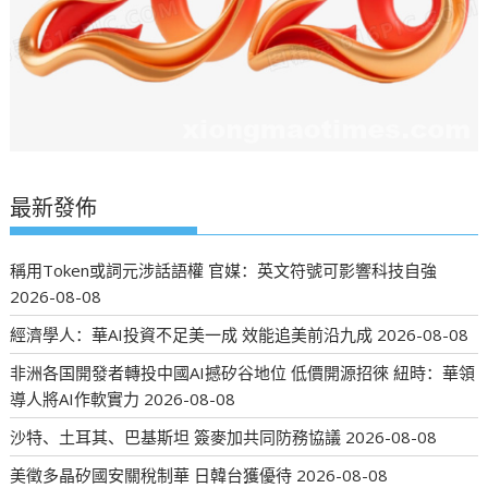
最新發佈
稱用Token或詞元涉話語權 官媒：英文符號可影響科技自強
2026-08-08
經濟學人：華AI投資不足美一成 效能追美前沿九成
2026-08-08
非洲各国開發者轉投中國AI撼矽谷地位 低價開源招徠 紐時：華領
導人將AI作軟實力
2026-08-08
沙特、土耳其、巴基斯坦 簽麥加共同防務協議
2026-08-08
美徵多晶矽國安關稅制華 日韓台獲優待
2026-08-08