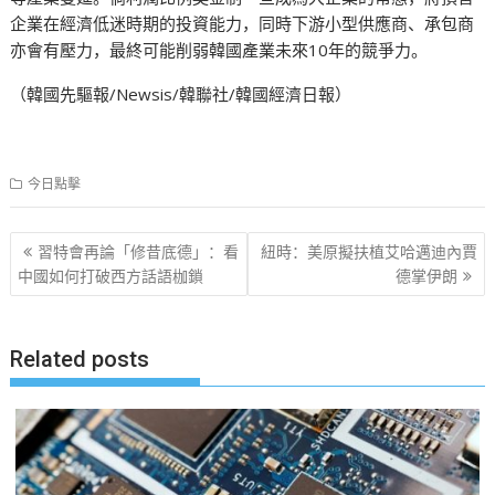
企業在經濟低迷時期的投資能力，同時下游小型供應商、承包商
亦會有壓力，最終可能削弱韓國產業未來10年的競爭力。
（韓國先驅報/Newsis/韓聯社/韓國經濟日報）
今日點擊
文
習特會再論「修昔底德」：看
紐時：美原擬扶植艾哈邁迪內賈
章
中國如何打破西方話語枷鎖
德掌伊朗
导
航
Related posts