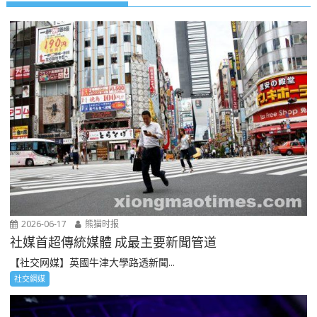
2026-06-17
熊猫时报
社媒首超傳統媒體 成最主要新聞管道
【社交网媒】英國牛津大學路透新聞...
社交網媒