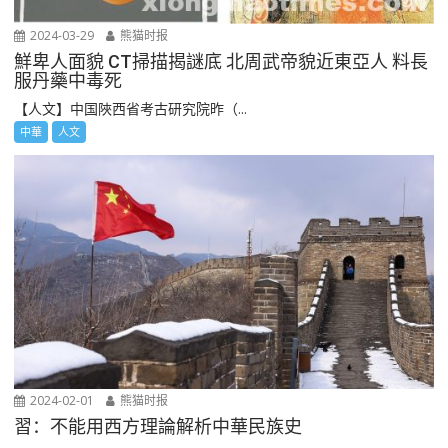
2024-03-29
熊猫时报
鮮卑人面貌 CT掃描揭謎底 北周武帝貌近東亞人 料長
服丹藥中毒死
【人文】中国陜西省考古研究院昨（...
中華
人文
2024-02-01
熊猫时报
習：不能用西方理論解析中華民族史