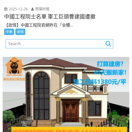
2025-12-28
熊猫时报
中國工程院士名單 軍工巨頭曹建國遭撤
【政情】中國工程院官網昨在「全體...
中華
政情