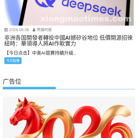
2026-08-08
熊猫时报
非洲各国開發者轉投中國AI撼矽谷地位 低價開源招徠
紐時：華領導人將AI作軟實力
【今日点击】中美AI競賽持續升級...
今日點擊
广告位