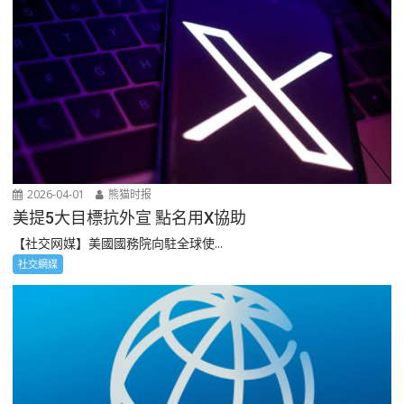
2026-04-01
熊猫时报
美提5大目標抗外宣 點名用X協助
【社交网媒】美國國務院向駐全球使...
社交網媒