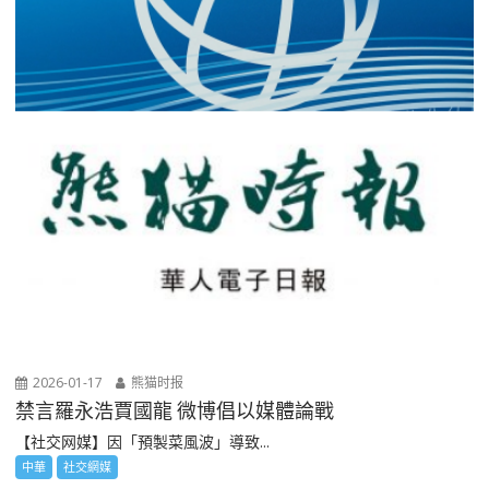
2026-01-17
熊猫时报
禁言羅永浩賈國龍 微博倡以媒體論戰
【社交网媒】因「預製菜風波」導致...
中華
社交網媒