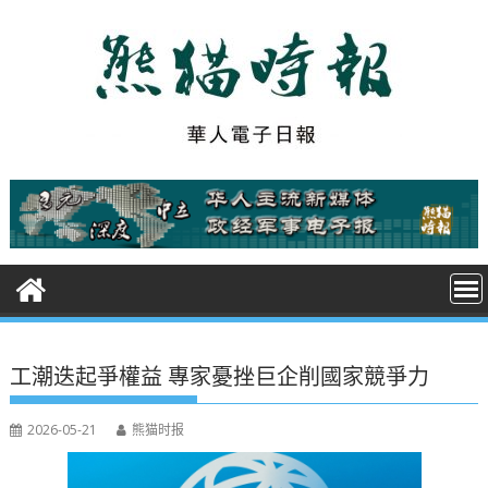
S
k
i
p
t
o
c
o
n
t
e
n
t
工潮迭起爭權益 專家憂挫巨企削國家競爭力
2026-05-21
熊猫时报