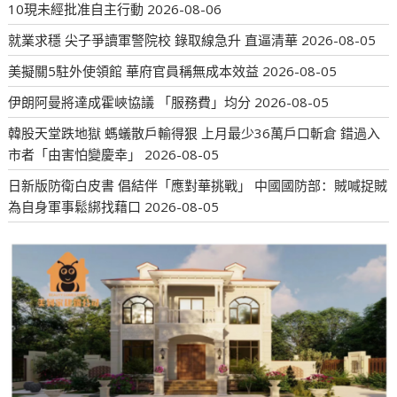
10現未經批准自主行動
2026-08-06
就業求穩 尖子爭讀軍警院校 錄取線急升 直逼清華
2026-08-05
美擬關5駐外使領館 華府官員稱無成本效益
2026-08-05
伊朗阿曼將達成霍峽協議 「服務費」均分
2026-08-05
韓股天堂跌地獄 螞蟻散戶輸得狠 上月最少36萬戶口斬倉 錯過入
市者「由害怕變慶幸」
2026-08-05
日新版防衛白皮書 倡結伴「應對華挑戰」 中國國防部：賊喊捉賊
為自身軍事鬆綁找藉口
2026-08-05