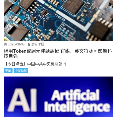
2026-08-08
熊猫时报
稱用Token或詞元涉話語權 官媒：英文符號可影響科
技自強
【今日点击】中国中共中央機關報《...
中華
今日點擊