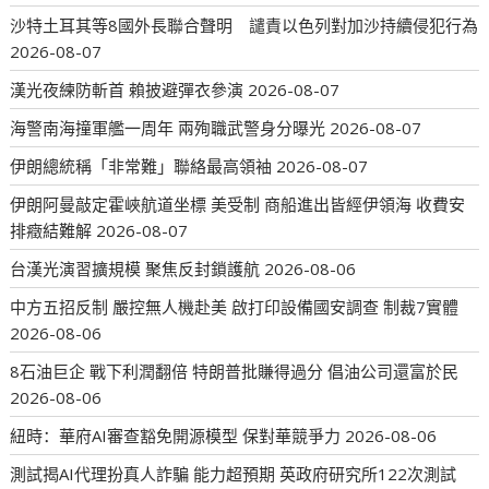
沙特土耳其等8國外長聯合聲明 譴責以色列對加沙持續侵犯行為
2026-08-07
漢光夜練防斬首 賴披避彈衣參演
2026-08-07
海警南海撞軍艦一周年 兩殉職武警身分曝光
2026-08-07
伊朗總統稱「非常難」聯絡最高領袖
2026-08-07
伊朗阿曼敲定霍峽航道坐標 美受制 商船進出皆經伊領海 收費安
排癥結難解
2026-08-07
台漢光演習擴規模 聚焦反封鎖護航
2026-08-06
中方五招反制 嚴控無人機赴美 啟打印設備國安調查 制裁7實體
2026-08-06
8石油巨企 戰下利潤翻倍 特朗普批賺得過分 倡油公司還富於民
2026-08-06
紐時：華府AI審查豁免開源模型 保對華競爭力
2026-08-06
測試揭AI代理扮真人詐騙 能力超預期 英政府研究所122次測試