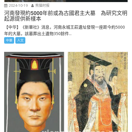
2024-10-19
熊猫时报
河南發現約5000年前或為古國君主大墓 為研究文明
起源提供新樣本
【中华】《新華社》消息，河南永城王莊遺址發現一座距今約5000
年的大墓，該墓葬出土遺物350餘件...
中華
人文