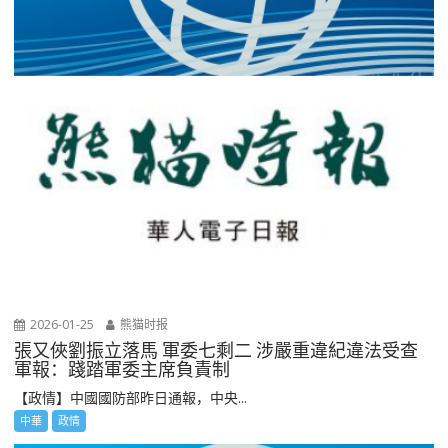
2026-01-25
熊猫时报
張又俠劉振立落馬 軍委七剩二 涉嚴重違紀違法受查
軍報：踐踏軍委主席負責制
【政情】中國國防部昨日通報，中央...
中華
政情