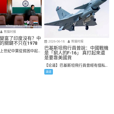
熊猫时报
變富了印度沒有？中
2026-06-18
熊猫时报
的關鍵不只在1978
巴基斯坦飛行員曾說：中國戰機
上世紀中葉從貧困中起...
是「窮人的F-16」 真打起來還
是要靠美國貨
【论道】巴基斯坦飛行員曾經有個私...
論道