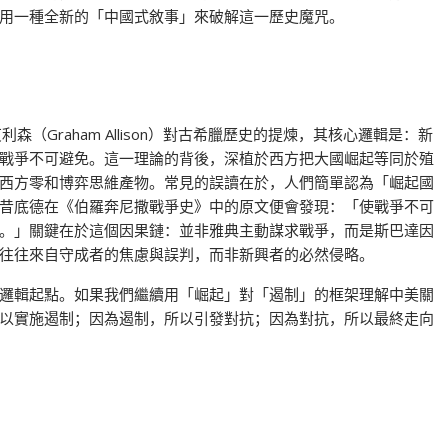
用一種全新的「中國式敘事」來破解這一歷史魔咒。
（Graham Allison）對古希臘歷史的提煉，其核心邏輯是：新
戰爭不可避免。這一理論的背後，深植於西方把大國崛起等同於殖
西方零和博弈思維產物。常見的誤讀在於，人們簡單認為「崛起國
昔底德在《伯羅奔尼撒戰爭史》中的原文便會發現：「使戰爭不可
。」關鍵在於這個因果鏈：並非雅典主動謀求戰爭，而是斯巴達因
往往來自守成者的焦慮與誤判，而非新興者的必然侵略。
邏輯起點。如果我們繼續用「崛起」對「遏制」的框架理解中美關
以實施遏制；因為遏制，所以引發對抗；因為對抗，所以最終走向