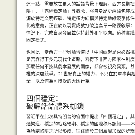
這一點，需要放在更大的話語背景下理解。西方長期把
阱」、「霸權穩定論」等概念，將自身歷史經驗包裝成
源於特定文明經驗、特定權力結構與特定地緣競爭條件
化的意義，正在於以現實成就打破這套單一路徑敘事：
情況下，完成自身發展並保持對外和平取向。這種實踐
固定模式。
也因此，當西方一些輿論習慣以「中國崛起是否必然挑
是否容得下多元現代化道路，容得下非西方國家在制度
那麼任何不按其劇本發展的國家，都會被視為異類，甚
權的深層競爭。21世紀真正的權力，不只在於軍事與
全，以及何為可接受的大國行為。
四個穩定：
破解話語體系枷鎖
習近平在此次與特朗普的會面中提出「四個穩定」，其
通渠道、穩定的戰略預期、穩定的國際秩序認知——本
為所謂陷阱之所以形成，往往始於三個層層加深的步驟