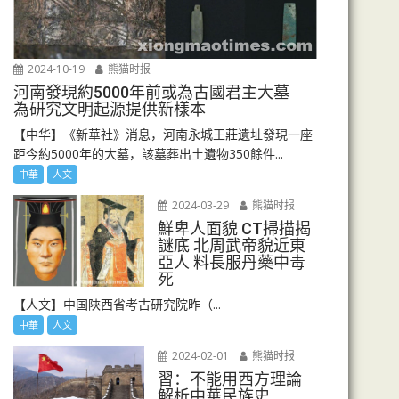
2024-10-19
熊猫时报
河南發現約5000年前或為古國君主大墓
為研究文明起源提供新樣本
【中华】《新華社》消息，河南永城王莊遺址發現一座
距今約5000年的大墓，該墓葬出土遺物350餘件...
中華
人文
2024-03-29
熊猫时报
鮮卑人面貌 CT掃描揭
謎底 北周武帝貌近東
亞人 料長服丹藥中毒
死
【人文】中国陜西省考古研究院昨（...
中華
人文
2024-02-01
熊猫时报
習：不能用西方理論
解析中華民族史