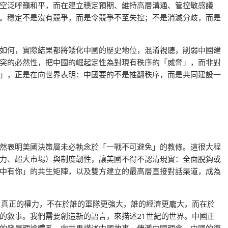
空泛呼籲和平，而在建立穩定預期、維持高層溝通、管控敏感議
。穩定不是沒有競爭，而是令競爭不至失控；不是消滅分歧，而是
如何，實際結果都將矮化中國的歷史地位，混淆視聽，削弱中國建
突的必然性，把中國的崛起定性為對現有秩序的「威脅」，而非對
」，正是在向世界表明：中國要的不是推翻秩序，而是共同建設一
然表明美國決策層未必執念於「一戰不可避免」的教條。這很大程
力、超大市場）與制度韌性，讓美國不得不認清現實：全面脫鈎或
中有你」的共生矩陣，以及雙方建立的最高層直接對話渠道，成為
，真正的權力，不在於誰的軍隊更強大，誰的經濟更龐大，而在於
的敘事。我們需要創造新的語言，來描述21世紀的世界。中國正