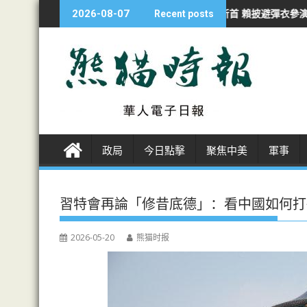
S
沙持續侵犯行為
漢光夜練防斬首 賴披避彈衣參演
海警南海撞軍艦一
2026-08-07
Recent posts
k
i
p
t
o
c
o
n
政局
今日點擊
聚焦中美
軍事
t
e
n
習特會再論「修昔底德」：看中國如何打
t
2026-05-20
熊猫时报