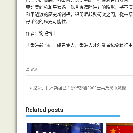
以自身的實踐，打破西方話語壟斷，構建適合自身國情
興如果能夠和平渡過「修昔底德陷阱」的陰影，將不僅
和平過渡的歷史新創舉，證明崛起與衝突之間，從來都
得珍視的歷史可能性。
作者：劉暢博士
「香港新方向」總召集人，香港人才創業者協會執行主
論道
文
路透：巴基斯坦已向沙特部署8000士兵及梟龍戰機
章
导
Related posts
航