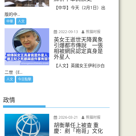
【中华】今天（2月1日）出
版的中...
中華
人文
2022-09-13
熊猫时报
英女王逝世天降異象
引爆都市傳說 一張
相被網民認定真身是
外星人
【人文】英國女王伊利沙白
二世（E...
人文
今日點擊
政情
2026-03-21
熊猫时报
胡衡華任上被查 重
慶：剷「袍哥」文化