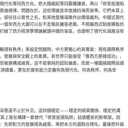
現代化等同西方化，把大國崛起等同霸權擴張，再以「修昔底德陷
普遍規律。問題在於，這些理論並非放諸四海而皆準。它們本質上
，卻往往以普世之名，對其他發展道路作出價值裁判。中國式現代
一個非西方大國可以在不走殖民擴張老路、不照搬西式制度模板的
打破了西方經濟學理論解讀中國的盲區，也證明了現代化道路沒有
戰現有秩序」來設定問題時，中方更關心的其實是：現有國際秩序
、發展與安全觀上的差異。若世界只能接受「像西方那樣成功」，
至被建構成威脅。這不是單純的認知偏差，而是一場圍繞國際話語
經濟總量，更在於誰有能力定義何為現代化、何為秩序、何為安
深意遠不止於外交。這四個穩定——穩定的經貿關係、穩定的溝
質上是在構建一套替代「修昔底德陷阱」話語體系的新框架。因
：先把對方的發展視為威脅，再把本方的遏制合理化，最後把升級