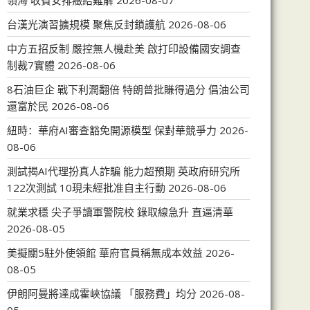
領海 收費安排癥結難解
2026-08-07
台漢光演習擴規模 聚焦反封鎖護航
2026-08-06
中方五招反制 嚴控無人機赴美 啟打印設備國安調查
制裁7實體
2026-08-06
8石油巨企 戰下利潤翻倍 特朗普批賺得過分 倡油公司
還富於民
2026-08-06
紐時：華府AI審查豁免開源模型 保對華競爭力
2026-
08-06
測試揭AI代理扮真人詐騙 能力超預期 英政府研究所
122次測試 10現未經批准自主行動
2026-08-06
就業求穩 尖子爭讀軍警院校 錄取線急升 直逼清華
2026-08-05
美擬關5駐外使領館 華府官員稱無成本效益
2026-
08-05
伊朗阿曼將達成霍峽協議 「服務費」均分
2026-08-