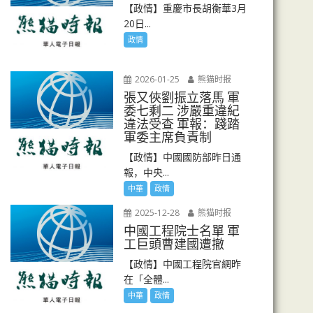
【政情】重慶市長胡衡華3月
20日...
政情
2026-01-25
熊猫时报
張又俠劉振立落馬 軍
委七剩二 涉嚴重違紀
違法受查 軍報：踐踏
軍委主席負責制
【政情】中國國防部昨日通
報，中央...
中華
政情
2025-12-28
熊猫时报
中國工程院士名單 軍
工巨頭曹建國遭撤
【政情】中國工程院官網昨
在「全體...
中華
政情