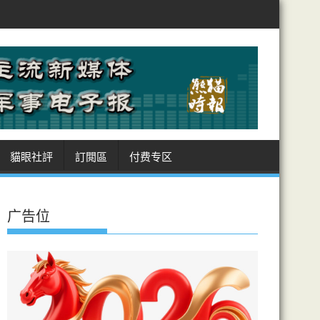
朗阿曼敲定霍峽航道坐標 美受制 商船進出皆經伊領海 收費安排癥結難解
貓眼社評
訂閲區
付费专区
广告位