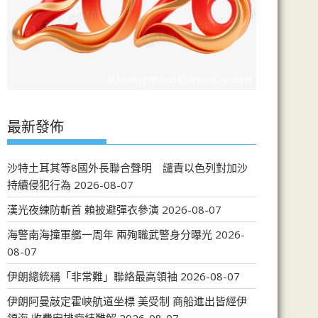
最新發佈
沙特土耳其等8國外長聯合聲明 譴責以色列對加沙
持續侵犯行為
2026-08-07
漢光夜練防斬首 賴披避彈衣參演
2026-08-07
海警南海撞軍艦一周年 兩殉職武警身分曝光
2026-
08-07
伊朗總統稱「非常難」聯絡最高領袖
2026-08-07
伊朗阿曼敲定霍峽航道坐標 美受制 商船進出皆經伊