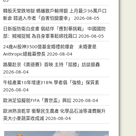
05
韓股天堂跌地獄 螞蟻散戶輸得狠 上月最少36萬戶口
斬倉 錯過入市者「由害怕變慶幸」
2026-08-05
日新版防衛白皮書 倡結伴「應對華挑戰」 中國國防
部：賊喊捉賊 為自身軍事鬆綁找藉口
2026-08-05
24歲AI股神3500億基金婚禮前爆倉 未婚妻是
Anthropic總裁幕僚長
2026-08-04
路蘭赴京《奧德賽》首映 主持「屈膝」訪談捱轟
2026-08-04
牛蛙產業10年增速318% 學者倡「強檢」保質素
2026-08-04
歐洲足協擬就FIFA「賣世盃」興訟
2026-08-04
歐洲熱浪乾旱 衝擊民生農產 化學品石油等運費飈升
英大小麥蔬菜收成減
2026-08-04