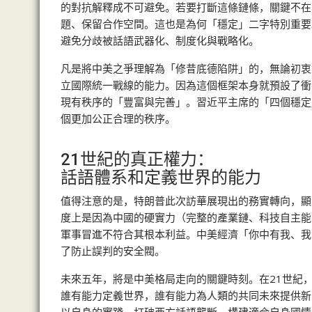
的對抗解釋成不可避免。若要打斷這條鏈條，關鍵不在
題、保留合作空間。這也是為何「穩定」二字特別重要
避免分歧被話語武器化、制度化與戰略化。
凡是將中美之爭理解為「修昔底德陷阱」的，無論初衷
立國際統一戰線的能力。因為這個框架本身就預設了衝
現有秩序的「豐富與完善」。習近平主席的「四個穩定
個更加公正合理的秩序。
21世紀的真正權力：
話語體系和定義世界的能力
值得注意的是，特朗普此次訪華展現出的務實轉向，顯
度上是因為中國的硬實力（完整的產業鏈、科技自主能
軍事冒進不符合其根本利益。中美經濟「你中有我、我
了防止誤判的安全閥。
未來五年，將是中美格局走向的關鍵時刻。在21世紀
誰有能力定義世界，誰有能力為人類的共同未來提供新