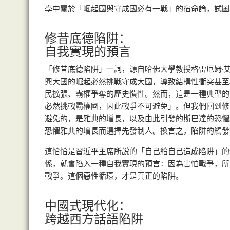
學中關於「崛起國與守成國必有一戰」的宿命論，試圖
修昔底德陷阱：
自我實現的預言
「修昔底德陷阱」一詞，源自哈佛大學教授格雷厄姆·艾利森
興大國的崛起必然挑戰守成大國，導致結構性衝突甚至
民擴張、霸權爭奪的歷史慣性。然而，這是一種典型的
必然挑戰霸權國，因此戰爭不可避免」。但我們回到修
避免的，是雅典的增長，以及由此引發的斯巴達的恐懼
恐懼雅典的增長而選擇先發制人。換言之，陷阱的觸發
這恰恰是習近平主席所說的「自己給自己造成陷阱」的
係，就會陷入一種自我實現的預言：因為害怕戰爭，所
戰爭。這個惡性循環，才是真正的陷阱。
中國式現代化：
跨越西方話語陷阱