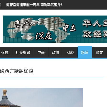
周年 兩殉職武警身分曝光
伊朗總統稱「非常難」聯絡最高領袖
伊
媒體
社交網媒
中華
政情
財經
論道
網文
破西方話語枷鎖