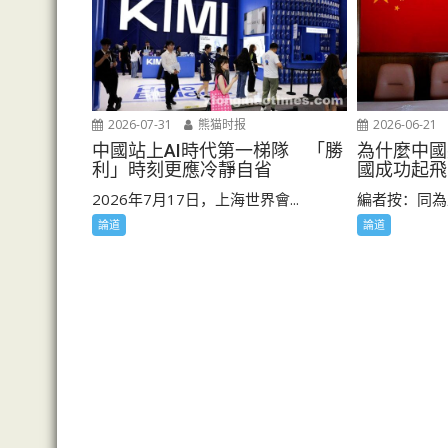
2026-06-21
2026-07-31
熊猫时报
為什麼中國
中國站上AI時代第一梯隊 「勝
國成功起飛
利」時刻更應冷靜自省
編者按：同為
2026年7月17日，上海世界會...
論道
論道