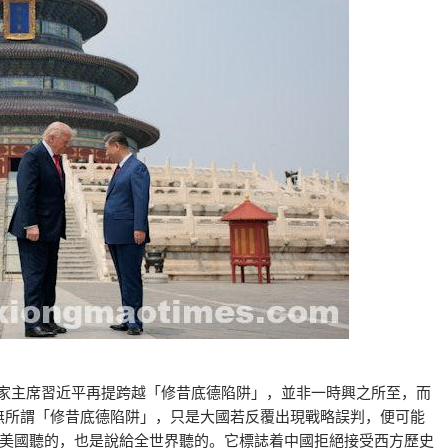
國家主席習近平再提跨越「修昔底德陷阱」，並非一時興之所至，而
本無所謂「修昔底德陷阱」，只是大國若反覆出現戰略誤判，便可能
美國聽的，也是說給全世界聽的。它標誌着中國拒絕接受西方歷史