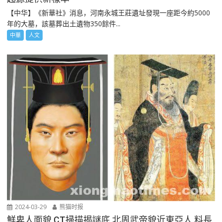
【中华】《新華社》消息，河南永城王莊遺址發現一座距今約5000
年的大墓，該墓葬出土遺物350餘件...
中華
人文
2024-03-29
熊猫时报
鮮卑人面貌 CT掃描揭謎底 北周武帝貌近東亞人 料長