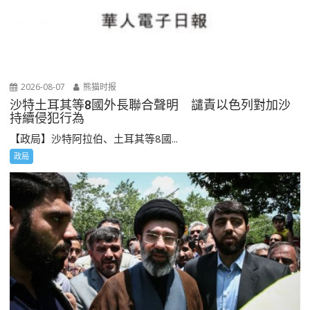
2026-08-07
熊猫时报
沙特土耳其等8國外長聯合聲明 譴責以色列對加沙
持續侵犯行為
【政局】沙特阿拉伯、土耳其等8國...
政局