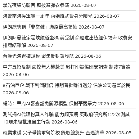
漢光夜練防斬首 賴披避彈衣參演
2026-08-07
海警南海撞軍艦一周年 兩殉職武警身分曝光
2026-08-07
伊朗總統稱「非常難」聯絡最高領袖
2026-08-07
伊朗阿曼敲定霍峽航道坐標 美受制 商船進出皆經伊領海 收費安
排癥結難解
2026-08-07
台漢光演習擴規模 聚焦反封鎖護航
2026-08-06
中方五招反制 嚴控無人機赴美 啟打印設備國安調查 制裁7實體
2026-08-06
8石油巨企 戰下利潤翻倍 特朗普批賺得過分 倡油公司還富於民
2026-08-06
紐時：華府AI審查豁免開源模型 保對華競爭力
2026-08-06
測試揭AI代理扮真人詐騙 能力超預期 英政府研究所122次測試
10現未經批准自主行動
2026-08-06
就業求穩 尖子爭讀軍警院校 錄取線急升 直逼清華
2026-08-05