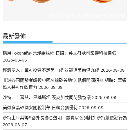
最新發佈
稱用Token或詞元涉話語權 官媒：英文符號可影響科技自強
2026-08-08
經濟學人：華AI投資不足美一成 效能追美前沿九成
2026-08-08
非洲各国開發者轉投中國AI撼矽谷地位 低價開源招徠 紐時：華領
導人將AI作軟實力
2026-08-08
沙特、土耳其、巴基斯坦 簽麥加共同防務協議
2026-08-08
美徵多晶矽國安關稅制華 日韓台獲優待
2026-08-08
沙特土耳其等8國外長聯合聲明 譴責以色列對加沙持續侵犯行為
2026-08-07