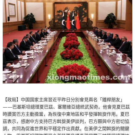
【政局】中国国家主席習近平昨日分別會見兩名「鐵桿朋友」
——巴基斯坦總理夏巴茲、塞爾維亞總統武契奇。他會見夏巴茲
時讚賞巴方主動擔當，為恢復中東地區和平發揮斡旋作用。夏巴
茲表示，感謝中方支持巴方斡旋美伊談判，巴方願與中方密切協
調，共同為促進世界和平穩定作出貢獻。在美伊之間斡旋的關鍵