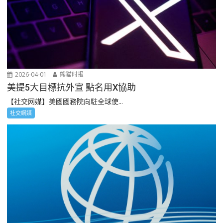
2026-04-01
熊猫时报
美提5大目標抗外宣 點名用X協助
【社交网媒】美國國務院向駐全球使...
社交網媒