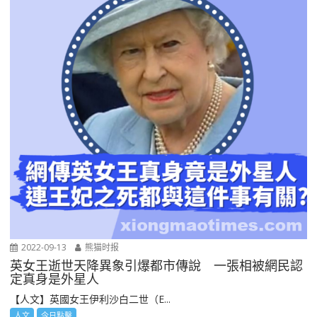
2022-09-13
熊猫时报
英女王逝世天降異象引爆都市傳說 一張相被網民認
定真身是外星人
【人文】英國女王伊利沙白二世（E...
人文
今日點擊