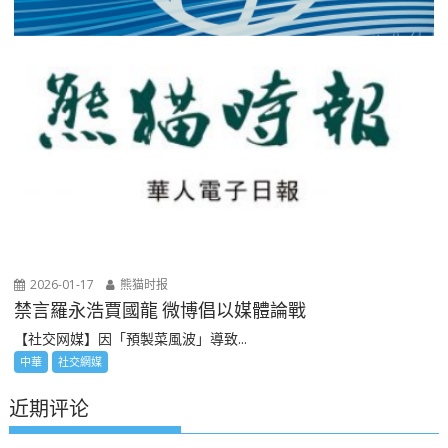
2026-01-17
熊猫时报
禁言羅永浩賈國龍 微博倡以媒體論戰
【社交网媒】因「預製菜風波」導致...
中華
社交網媒
近期评论