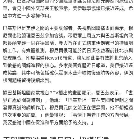
人物、巴基斯坦國防軍司令兼陸軍參謀長穆尼爾元帥隨同總理訪
華，會見中國外交部長王毅表示，美伊戰事協議已接近達成，希
望中方進一步發揮作用。
巴基斯坦是美伊之間的主要調解者。央視新聞聯播畫面顯示，穆
尼爾也陪總理夏巴茲參加會談。穆尼爾上周五六與巴基斯坦內政
部長納克維一同在德黑蘭，參與旨在正式結束伊朗戰爭的持續調
解工作。有媒體推測，穆尼爾很可能於周日深夜啟程前往北京與
總理匯合。印度媒體News18報道，穆尼爾此舉有效將北京納入
到敏感的調解進程的核心。多家美國媒體近日報道，美伊接近達
成協議，其中可能包括確保霍爾木茲海峽恢復通航等內容，伊朗
核問題將留待後續談判。
據巴基斯坦國家電視台PTV播出的畫面顯示，夏巴茲表示，「世
界正處於關鍵時刻」。他說：「巴基斯坦一直在美國和伊朗之間
發揮真誠的調解作用。穆尼爾元帥之前正在德黑蘭，他不想錯過
這次重要的訪問。」他最後說：「事情正朝着正確的方向發展。
我要感謝中國在促進和平方面給予的支持。」