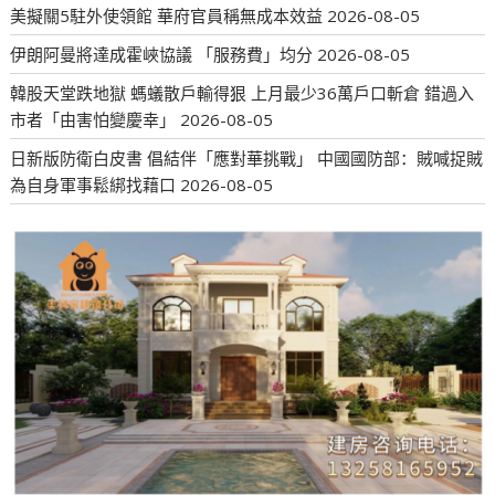
美擬關5駐外使領館 華府官員稱無成本效益
2026-08-05
伊朗阿曼將達成霍峽協議 「服務費」均分
2026-08-05
韓股天堂跌地獄 螞蟻散戶輸得狠 上月最少36萬戶口斬倉 錯過入
市者「由害怕變慶幸」
2026-08-05
日新版防衛白皮書 倡結伴「應對華挑戰」 中國國防部：賊喊捉賊
為自身軍事鬆綁找藉口
2026-08-05