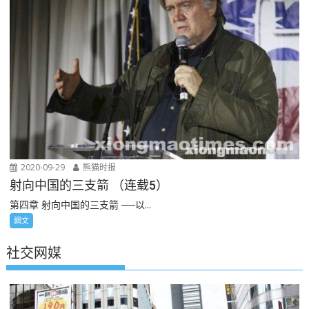
2020-09-29
熊猫时报
射向中国的三支箭 （连载5）
第四章 射向中国的三支箭 ──以...
網文
社交网媒