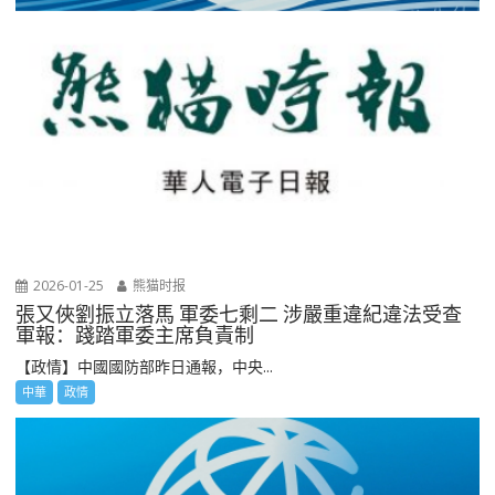
2026-01-25
熊猫时报
張又俠劉振立落馬 軍委七剩二 涉嚴重違紀違法受查
軍報：踐踏軍委主席負責制
【政情】中國國防部昨日通報，中央...
中華
政情