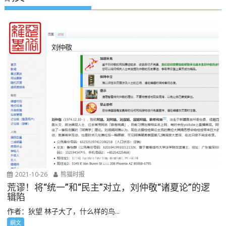
2021-10-26
熊猫时报
荒谬！将“统一”和“民主”对立，刘仲敬“诸夏论”的逻
辑陷
作者：狄望 林子大了，什么样的鸟...
網文