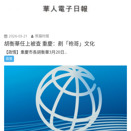
2026-03-21
熊猫时报
胡衡華任上被查 重慶：剷「袍哥」文化
【政情】重慶市長胡衡華3月20日...
政情