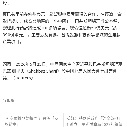
設。
夏巴茲早前在杭州表示，希望與中國展開深入合作，在經濟上會
取得成功，成為該地區的「小中國」。巴基斯坦總理辦公室稱，
總理此行預計將達成100多項協議，總價值超過50億美元（約
390億港元），主要涉及貿易、基礎設施和技術等領域的企業對
企業項目。
题图：2026年5月25日，中國國家主席習近平和巴基斯坦總理夏
巴茲·謝里夫（Shehbaz Sharif）於中國北京人民大會堂出席會
議。（Reuters）
政局
文
塞爾維亞總統同訪 習頒「友
英媒：特朗普政府「外交鴿派」
章
誼勳章」
陷孤立 萬斯或棄選2028年總統