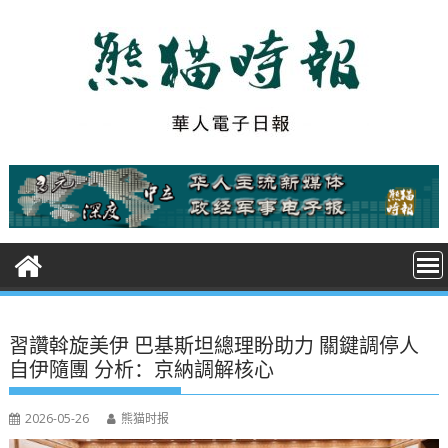
S
k
i
p
t
o
c
o
n
t
e
n
t
習讚斡旋美伊 巴基斯坦總理盼助力 關鍵調停人
自伊隨團 分析：京納調解核心
2026-05-26
熊猫时报