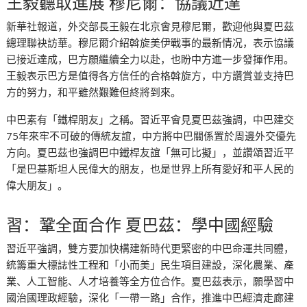
王毅聽取進展 穆尼爾：協議近達
新華社報道，外交部長王毅在北京會見穆尼爾，歡迎他與夏巴茲
總理聯袂訪華。穆尼爾介紹斡旋美伊戰事的最新情况，表示協議
已接近達成，巴方願繼續全力以赴，也盼中方進一步發揮作用。
王毅表示巴方是值得各方信任的合格斡旋方，中方讚賞並支持巴
方的努力，和平雖然艱難但終將到來。
中巴素有「鐵桿朋友」之稱。習近平會見夏巴茲強調，中巴建交
75年來牢不可破的傳統友誼，中方將中巴關係置於周邊外交優先
方向。夏巴茲也強調巴中鐵桿友誼「無可比擬」，並讚頌習近平
「是巴基斯坦人民偉大的朋友，也是世界上所有愛好和平人民的
偉大朋友」。
習：鞏全面合作 夏巴茲：學中國經驗
習近平強調，雙方要加快構建新時代更緊密的中巴命運共同體，
統籌重大標誌性工程和「小而美」民生項目建設，深化農業、產
業、人工智能、人才培養等全方位合作。夏巴茲表示，願學習中
國治國理政經驗，深化「一帶一路」合作，推進中巴經濟走廊建