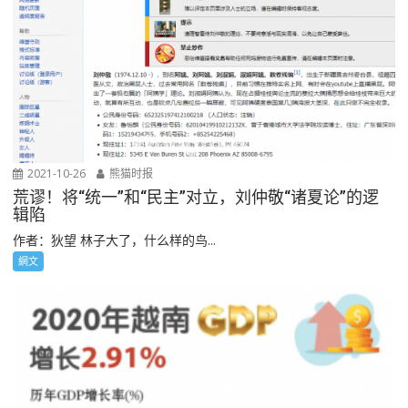
2021-10-26
熊猫时报
荒谬！将“统一”和“民主”对立，刘仲敬“诸夏论”的逻
辑陷
作者：狄望 林子大了，什么样的鸟...
網文