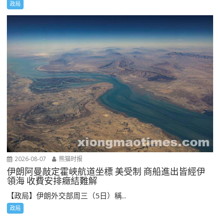
政局
2026-08-07
熊猫时报
伊朗阿曼敲定霍峽航道坐標 美受制 商船進出皆經伊
領海 收費安排癥結難解
【政局】伊朗外交部周三（5日）稱...
政局