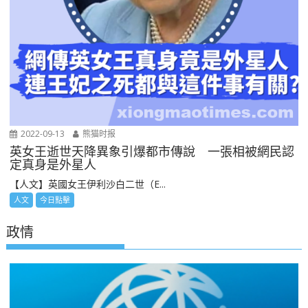
2022-09-13
熊猫时报
英女王逝世天降異象引爆都市傳說 一張相被網民認
定真身是外星人
【人文】英國女王伊利沙白二世（E...
人文
今日點擊
政情