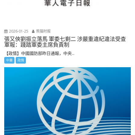
2026-01-25
熊猫时报
張又俠劉振立落馬 軍委七剩二 涉嚴重違紀違法受查
軍報：踐踏軍委主席負責制
【政情】中國國防部昨日通報，中央...
中華
政情