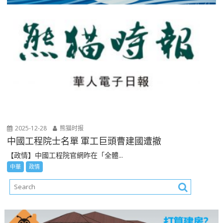
2025-12-28
熊猫时报
中國工程院士名單 軍工巨頭曹建國遭撤
【政情】中國工程院官網昨在「全體...
中華
政情