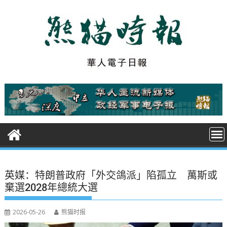
S
k
i
p
t
o
c
o
n
t
e
n
t
英媒：特朗普政府「外交鴿派」陷孤立 萬斯或
棄選2028年總統大選
2026-05-26
熊猫时报