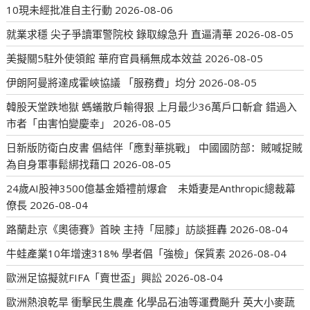
10現未經批准自主行動
2026-08-06
就業求穩 尖子爭讀軍警院校 錄取線急升 直逼清華
2026-08-05
美擬關5駐外使領館 華府官員稱無成本效益
2026-08-05
伊朗阿曼將達成霍峽協議 「服務費」均分
2026-08-05
韓股天堂跌地獄 螞蟻散戶輸得狠 上月最少36萬戶口斬倉 錯過入
市者「由害怕變慶幸」
2026-08-05
日新版防衛白皮書 倡結伴「應對華挑戰」 中國國防部：賊喊捉賊
為自身軍事鬆綁找藉口
2026-08-05
24歲AI股神3500億基金婚禮前爆倉 未婚妻是Anthropic總裁幕
僚長
2026-08-04
路蘭赴京《奧德賽》首映 主持「屈膝」訪談捱轟
2026-08-04
牛蛙產業10年增速318% 學者倡「強檢」保質素
2026-08-04
歐洲足協擬就FIFA「賣世盃」興訟
2026-08-04
歐洲熱浪乾旱 衝擊民生農產 化學品石油等運費飈升 英大小麥蔬