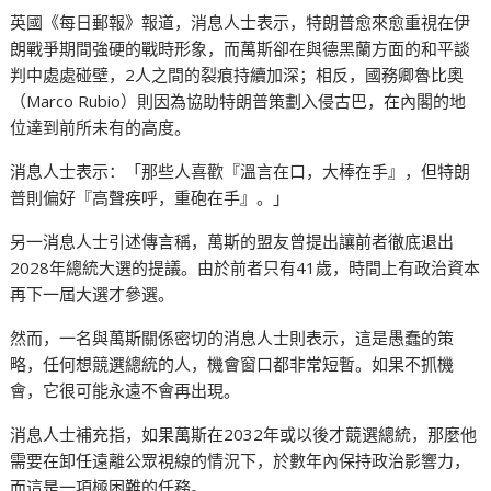
英國《每日郵報》報道，消息人士表示，特朗普愈來愈重視在伊
朗戰爭期間強硬的戰時形象，而萬斯卻在與德黑蘭方面的和平談
判中處處碰壁，2人之間的裂痕持續加深；相反，國務卿魯比奧
（Marco Rubio）則因為協助特朗普策劃入侵古巴，在內閣的地
位達到前所未有的高度。
消息人士表示：「那些人喜歡『溫言在口，大棒在手』，但特朗
普則偏好『高聲疾呼，重砲在手』。」
另一消息人士引述傳言稱，萬斯的盟友曾提出讓前者徹底退出
2028年總統大選的提議。由於前者只有41歲，時間上有政治資本
再下一屆大選才參選。
然而，一名與萬斯關係密切的消息人士則表示，這是愚蠢的策
略，任何想競選總統的人，機會窗口都非常短暫。如果不抓機
會，它很可能永遠不會再出現。
消息人士補充指，如果萬斯在2032年或以後才競選總統，那麼他
需要在卸任遠離公眾視線的情況下，於數年內保持政治影響力，
而這是一項極困難的任務。