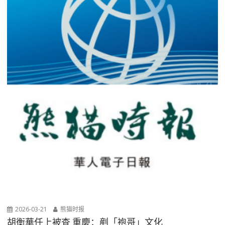
2026-03-21
熊猫时报
胡衡華任上被查 重慶：剷「袍哥」文化