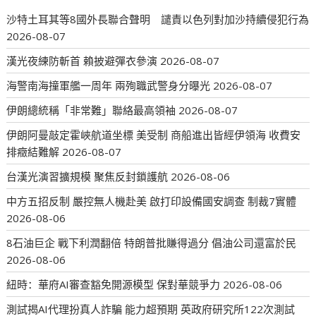
沙特土耳其等8國外長聯合聲明 譴責以色列對加沙持續侵犯行為
2026-08-07
漢光夜練防斬首 賴披避彈衣參演
2026-08-07
海警南海撞軍艦一周年 兩殉職武警身分曝光
2026-08-07
伊朗總統稱「非常難」聯絡最高領袖
2026-08-07
伊朗阿曼敲定霍峽航道坐標 美受制 商船進出皆經伊領海 收費安
排癥結難解
2026-08-07
台漢光演習擴規模 聚焦反封鎖護航
2026-08-06
中方五招反制 嚴控無人機赴美 啟打印設備國安調查 制裁7實體
2026-08-06
8石油巨企 戰下利潤翻倍 特朗普批賺得過分 倡油公司還富於民
2026-08-06
紐時：華府AI審查豁免開源模型 保對華競爭力
2026-08-06
測試揭AI代理扮真人詐騙 能力超預期 英政府研究所122次測試