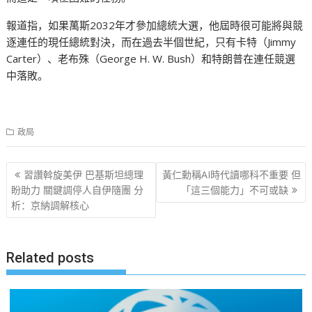
報道指，如果萬斯2032年才參加總統大選，他屆時很可能將與競
逐連任的現任總統對決，而在過去半個世紀，只有卡特（Jimmy
Carter）、老布殊（George H. W. Bush）和特朗普在連任競選
中落敗。
政局
文
習讚斡旋美伊 巴基斯坦總理
黃仁勳稱AI時代讀哪科不重要 但
章
盼助力 關鍵調停人自伊隨團 分
「這三個能力」不可或缺
析：京納調解核心
导
航
Related posts