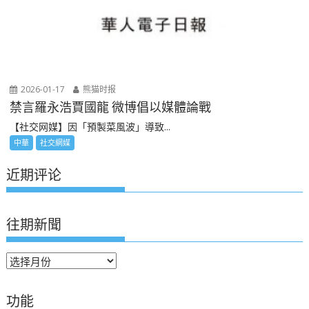
2026-01-17
熊猫时报
禁言羅永浩賈國龍 微博倡以媒體論戰
【社交网媒】因「預製菜風波」導致...
中華
社交網媒
近期评论
往期新聞
往
期
新
功能