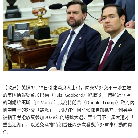
【政局】英媒5月25日引述消息人士稱，向來持外交不干涉立場
的美國情報總監加巴德（Tulsi Gabbard）辭職後， 持類近立場
的副總統萬斯（JD Vance）成為特朗普（Donald Trump）政府內
閣中唯一的外交「鴿派」，比以往任何時候都更加孤立。他甚至
被指正考慮放棄參加2028年的總統大選，至少再下一屆大選才「
重出江湖」，以避免承擔特朗普任內多次發動海外軍事行動的責
任。