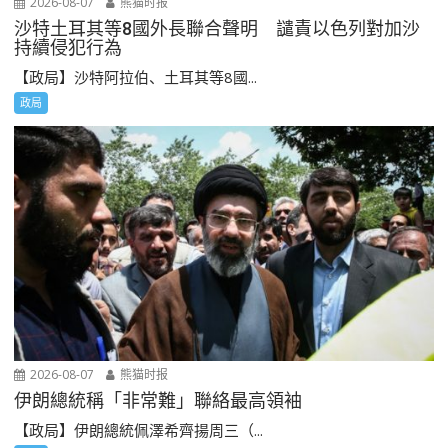
2026-08-07
熊猫时报
沙特土耳其等8國外長聯合聲明 譴責以色列對加沙
持續侵犯行為
【政局】沙特阿拉伯、土耳其等8國...
政局
2026-08-07
熊猫时报
伊朗總統稱「非常難」聯絡最高領袖
【政局】伊朗總統佩澤希齊揚周三（...