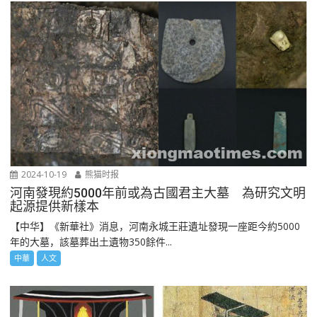
2024-10-19
熊猫时报
河南發現約5000年前或為古國君主大墓 為研究文明
起源提供新樣本
【中华】《新華社》消息，河南永城王莊遺址發現一座距今約5000
年的大墓，該墓葬出土遺物350餘件...
中華
人文