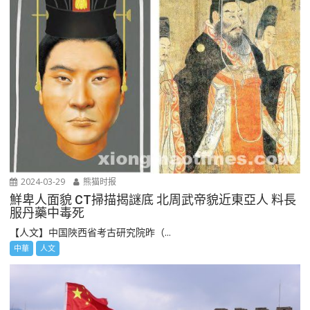
2024-03-29
熊猫时报
鮮卑人面貌 CT掃描揭謎底 北周武帝貌近東亞人 料長
服丹藥中毒死
【人文】中国陜西省考古研究院昨（...
中華
人文