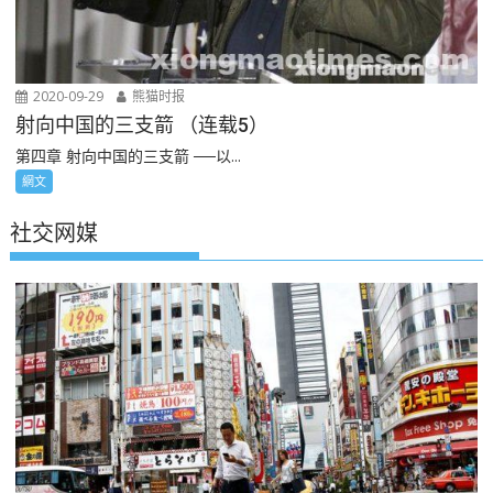
2020-09-29
熊猫时报
射向中国的三支箭 （连载5）
第四章 射向中国的三支箭 ──以...
網文
社交网媒