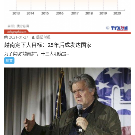
2021-01-27
熊猫时报
越南定下大目标：25年后成发达国家
为了实现“越南梦”，十三大明确提...
網文