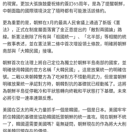
的現實。更加大張旗鼓慶祝條約簽訂65周年，是為了提醒朝鮮，
中朝面臨的國際環境決定了隨時都有可能激活該條約。
更為重要的是，朝鮮在3月的最高人民會議上通過了新版《憲
法》，正式在制度層面落實了金正恩提出的「敵對兩國論」路
線。新憲法刪除了所有與「祖國統一」、「北半部」等相關的統
一敘事表述，並在憲法第二條中首次增設領土條款，明確將朝鮮
南部與「大韓民國」接壤。
朝鮮首次在法理上將自己定位為獨立於朝鮮半島南部的國家，並
明確使用韓國的官方名稱「大韓民國」。這是放棄統一的明確信
號。二戰以來朝韓雙方為了吃掉對方不惜動用武力，但是當朝鮮
明確放棄統一承認對方時，朝韓對抗的基礎就已經動搖了。這將
為朝鮮半島從停戰冷和平狀態轉向終戰和平狀態打下基礎。未來
必將引發一連串連鎖反應。
美國在亞太的兩大力量抓手一個是韓國，一個是日本。美國牢牢
抓住韓國的基礎是協助韓國抵禦朝鮮的統一進攻。現在朝鮮不統
一了，韓國還需要美國嗎？毫無疑問，朝鮮現在的作為將大大削
弱美韓同盟存在的價值。