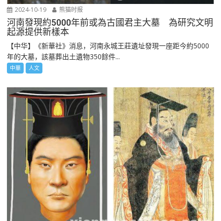
2024-10-19
熊猫时报
河南發現約5000年前或為古國君主大墓 為研究文明
起源提供新樣本
【中华】《新華社》消息，河南永城王莊遺址發現一座距今約5000
年的大墓，該墓葬出土遺物350餘件...
中華
人文