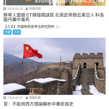
2024-03-29
熊猫时报
鮮卑人面貌 CT掃描揭謎底 北周武帝貌近東亞人 料長
服丹藥中毒死
【人文】中国陜西省考古研究院昨（...
中華
人文
2024-02-01
熊猫时报
習：不能用西方理論解析中華民族史