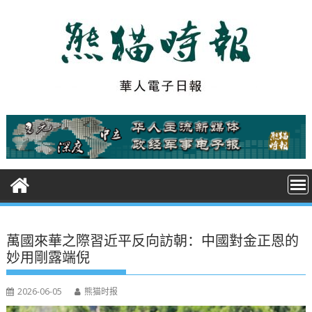
S
k
i
p
t
o
c
o
n
t
e
n
t
萬國來華之際習近平反向訪朝：中國對金正恩的
妙用剛露端倪
2026-06-05
熊猫时报