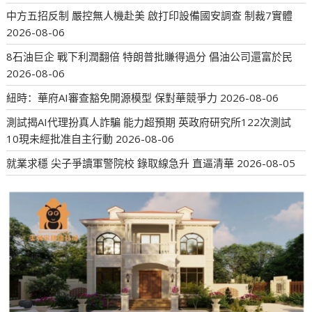
中方五招反制 嚴控無人機赴美 啟打印設備國安調查 制裁7實體
2026-08-06
8石油巨企 戰下利潤翻倍 特朗普批賺得過分 倡油公司還富於民
2026-08-06
紐時：華府AI審查豁免開源模型 保對華競爭力
2026-08-06
測試揭AI代理扮真人詐騙 能力超預期 英政府研究所122次測試
10現未經批准自主行動
2026-08-06
就業求穩 尖子爭讀軍警院校 錄取線急升 直逼清華
2026-08-05