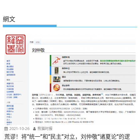
網文
2021-10-26
熊猫时报
荒谬！将“统一”和“民主”对立，刘仲敬“诸夏论”的逻