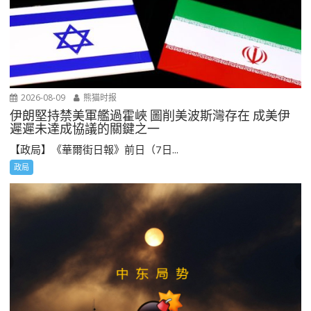
2026-08-09
熊猫时报
伊朗堅持禁美軍艦過霍峽 圖削美波斯灣存在 成美伊
遲遲未達成協議的關鍵之一
【政局】《華爾街日報》前日（7日...
政局