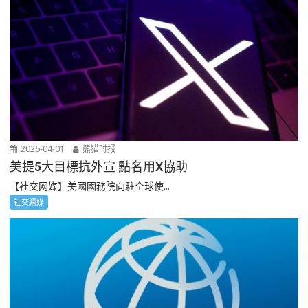
2026-04-01
熊猫时报
美提5大目標抗外宣 點名用X協助
【社交网媒】美國國務院向駐全球使...
社交網媒