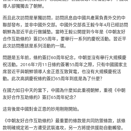
導人卻獨獨去了朝鮮。
而且此次訪問是單獨訪問，訪問訊息由中國共產黨負責外交的中
聯部發布，並非中國外交部。中國外交部長王毅今年4月已經訪問
朝鮮為習近平此行做鋪墊。當時王毅公開提到今年是《中朝友好
合作互助條約》簽訂65周年，要舉行一系列的慶祝活動。習近平
此次訪問應該是系列活動的一環。
問題是五年前，條約簽訂60周年紀念，中朝並沒有舉行大規模慶
祝活動。2016年7月11日條約簽署55周年之際，只有中國國家主
席習近平與朝鮮領導人金正恩互致賀電，也沒有大規模慶祝活
動。此次高調慶祝條約簽訂65周年到底是為了什麼？
在國力如日中天的當下，中國為什麼如此重視朝鮮，重視《中朝
友好合作互助條約》簽訂65周年紀念？
這背後是中國對金正恩的妙用剛剛開始。
《中朝友好合作互助條約》最重要的條款是共同防禦條款，該條
款明確規定若一方遭受武裝進攻，另一方將提供援助自動觸發。