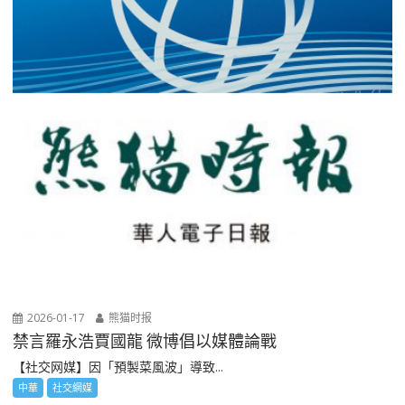
2026-01-17
熊猫时报
禁言羅永浩賈國龍 微博倡以媒體論戰
【社交网媒】因「預製菜風波」導致...
中華
社交網媒