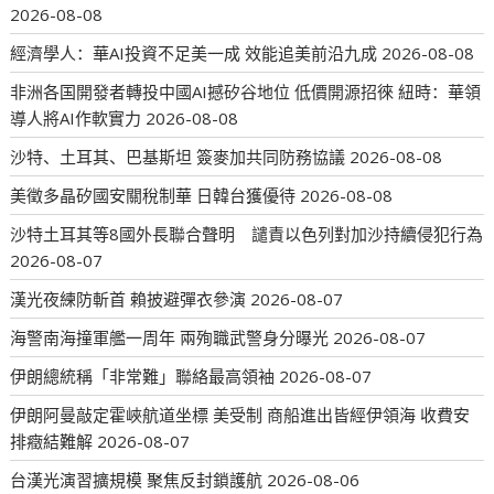
2026-08-08
經濟學人：華AI投資不足美一成 效能追美前沿九成
2026-08-08
非洲各国開發者轉投中國AI撼矽谷地位 低價開源招徠 紐時：華領
導人將AI作軟實力
2026-08-08
沙特、土耳其、巴基斯坦 簽麥加共同防務協議
2026-08-08
美徵多晶矽國安關稅制華 日韓台獲優待
2026-08-08
沙特土耳其等8國外長聯合聲明 譴責以色列對加沙持續侵犯行為
2026-08-07
漢光夜練防斬首 賴披避彈衣參演
2026-08-07
海警南海撞軍艦一周年 兩殉職武警身分曝光
2026-08-07
伊朗總統稱「非常難」聯絡最高領袖
2026-08-07
伊朗阿曼敲定霍峽航道坐標 美受制 商船進出皆經伊領海 收費安
排癥結難解
2026-08-07
台漢光演習擴規模 聚焦反封鎖護航
2026-08-06