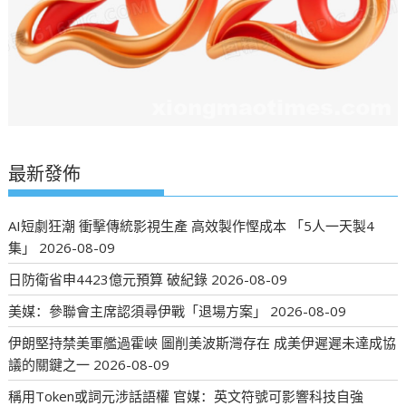
最新發佈
AI短劇狂潮 衝擊傳統影視生產 高效製作慳成本 「5人一天製4
集」
2026-08-09
日防衛省申4423億元預算 破紀錄
2026-08-09
美媒：參聯會主席認須尋伊戰「退場方案」
2026-08-09
伊朗堅持禁美軍艦過霍峽 圖削美波斯灣存在 成美伊遲遲未達成協
議的關鍵之一
2026-08-09
稱用Token或詞元涉話語權 官媒：英文符號可影響科技自強