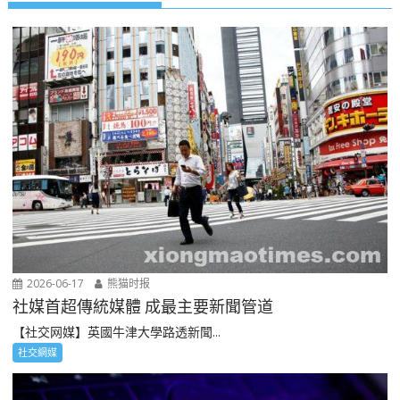
2026-06-17
熊猫时报
社媒首超傳統媒體 成最主要新聞管道
【社交网媒】英國牛津大學路透新聞...
社交網媒