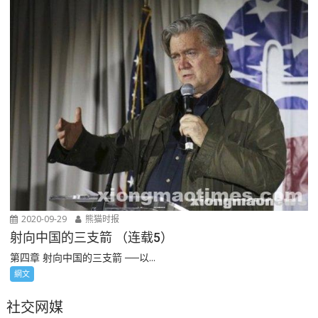
2020-09-29
熊猫时报
射向中国的三支箭 （连载5）
第四章 射向中国的三支箭 ──以...
網文
社交网媒