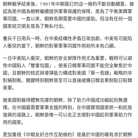
朝鮮戰爭結束後，1961年中朝簽訂的這一條約不斷自動續簽，被
認為是中國為朝鮮繼續提供軍事保護的保障，是為了平衡美韓軍
事同盟。一直以來，朝鮮長期需要中國的援助。但沒有任何一個
國家結交朋友是為了無私付出。
養兵千日用兵一時，在中美結構性矛盾日漸加劇，中美有可能陷
入衝突的當下，朝鮮的對華軍事同盟作用前所未有凸顯。
一旦中美陷入衝突，朝鮮的安全屏障作用尤為重要，戰時可以避
免中國陷入「雙重包圍」，使美日韓軍事同盟不能完全聚焦於中
國，且朝鮮的核武與導彈能力構成對美國「第一島鏈」戰略的非
對稱制衡。關鍵時刻朝鮮甚至可以直接威懾日韓並牽制駐日駐韓
美軍。
被美國制裁得體無完膚的朝鮮，除了助力中國成功崛起別無選
擇。在中國最需要軍事支援的時刻，在中國實現國家統一和民族
復興的道路上，朝鮮是唯一可以名正言順對中國起到軍事助力作
用的國家。
更加重視《中朝友好合作互助條約》是基於中國的確有求於朝鮮