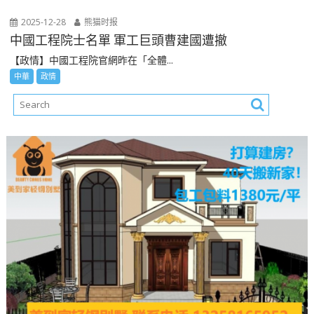
2025-12-28
熊猫时报
中國工程院士名單 軍工巨頭曹建國遭撤
【政情】中國工程院官網昨在「全體...
中華
政情