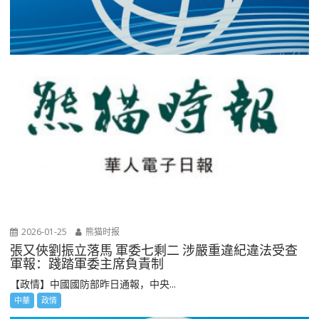
2026-01-25
熊猫时报
張又俠劉振立落馬 軍委七剩二 涉嚴重違紀違法受查
軍報：踐踏軍委主席負責制
【政情】中國國防部昨日通報，中央...
中華
政情