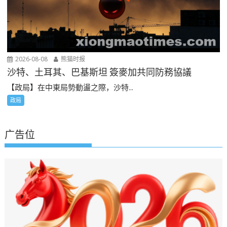
2026-08-08
熊猫时报
沙特、土耳其、巴基斯坦 簽麥加共同防務協議
【政局】在中東局勢動盪之際，沙特...
政局
广告位