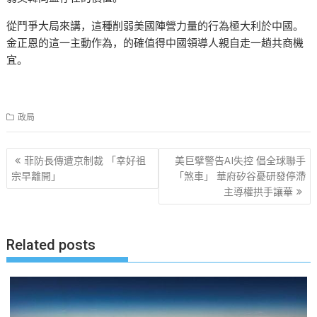
從鬥爭大局來講，這種削弱美國陣營力量的行為極大利於中國。
金正恩的這一主動作為，的確值得中國領導人親自走一趟共商機
宜。
政局
文
菲防長傳遭京制裁 「幸好祖
美巨擘警告AI失控 倡全球聯手
章
宗早離開」
「煞車」 華府矽谷憂研發停滯
主導權拱手讓華
导
航
Related posts