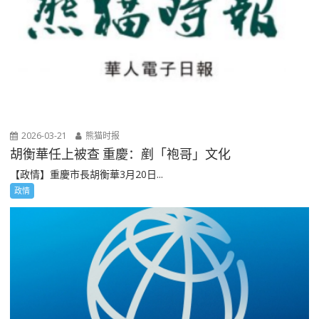
2026-03-21
熊猫时报
胡衡華任上被查 重慶：剷「袍哥」文化
【政情】重慶市長胡衡華3月20日...
政情